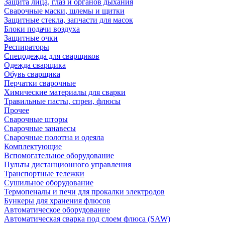
Защита лица, глаз и органов дыхания
Сварочные маски, шлемы и щитки
Защитные стекла, запчасти для масок
Блоки подачи воздуха
Защитные очки
Респираторы
Спецодежда для сварщиков
Одежда сварщика
Обувь сварщика
Перчатки сварочные
Химические материалы для сварки
Травильные пасты, спреи, флюсы
Прочее
Сварочные шторы
Сварочные занавесы
Сварочные полотна и одеяла
Комплектующие
Вспомогательное оборудование
Пульты дистанционного управления
Транспортные тележки
Сушильное оборудование
Термопеналы и печи для прокалки электродов
Бункеры для хранения флюсов
Автоматическое оборудование
Автоматическая сварка под слоем флюса (SAW)