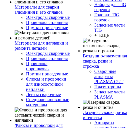
Наборы для TIG
Материалы для сварки
горелки
алюминия и его сплавов
Головки TIG
Электроды сварочные
горелок
Проволока сплошная
Запасные части
Прутки присадочные
TIG
+ ЕЩЕ
Материалы для наплавки и
ремонта деталей
Электроды сварочные
Воздушно-плазменная
Проволока сплошная
сварка, резка и
Проволока
строжка
порошковая
Сварочные
Прутки присадочные
аппараты
Флюсы и проволоки
PLASMA CUT
для износостойкой
Плазмотроны
наплавки
Запасные части
Ленты сварочные
PLASMA
Специализированные
материалы
Лазерная сварка, резка
и очистка
Аппараты
Флюсы и проволоки для
лазерной сварки