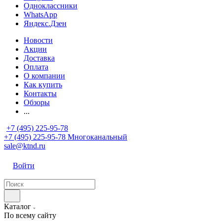
Одноклассники
WhatsApp
Яндекс.Дзен
Новости
Акции
Доставка
Оплата
О компании
Как купить
Контакты
Обзоры
...
+7 (495) 225-95-78
+7 (495) 225-95-78
Многоканальный
sale@ktnd.ru
Войти
Каталог
По всему сайту