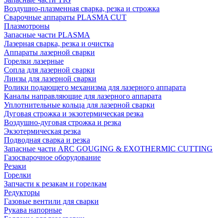
Воздушно-плазменная сварка, резка и строжка
Сварочные аппараты PLASMA CUT
Плазмотроны
Запасные части PLASMA
Лазерная сварка, резка и очистка
Аппараты лазерной сварки
Горелки лазерные
Сопла для лазерной сварки
Линзы для лазерной сварки
Ролики подающего механизма для лазерного аппарата
Каналы направляющие для лазерного аппарата
Уплотнительные кольца для лазерной сварки
Дуговая строжка и экзотермическая резка
Воздушно-дуговая строжка и резка
Экзотермическая резка
Подводная сварка и резка
Запасные части ARC GOUGING & EXOTHERMIC CUTTING
Газосварочное оборудование
Резаки
Горелки
Запчасти к резакам и горелкам
Редукторы
Газовые вентили для сварки
Рукава напорные