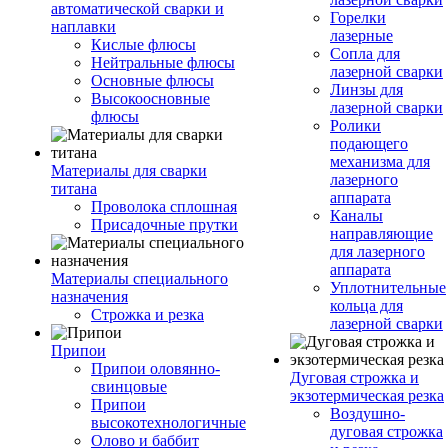
автоматической сварки и
Горелки
наплавки
лазерные
Кислые флюсы
Сопла для
Нейтральные флюсы
лазерной сварки
Основные флюсы
Линзы для
Высокоосновные
лазерной сварки
флюсы
Ролики
подающего
механизма для
Материалы для сварки
лазерного
титана
аппарата
Проволока сплошная
Каналы
Присадочные прутки
направляющие
для лазерного
аппарата
Материалы специального
Уплотнительные
назначения
кольца для
Строжка и резка
лазерной сварки
Припои
Припои оловянно-
Дуговая строжка и
свинцовые
экзотермическая резка
Припои
Воздушно-
высокотехнологичные
дуговая строжка
Олово и баббит