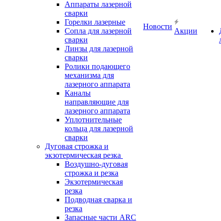
Аппараты лазерной
сварки
Горелки лазерные
Новости
Сопла для лазерной
Акции
сварки
Линзы для лазерной
сварки
Ролики подающего
механизма для
лазерного аппарата
Каналы
направляющие для
лазерного аппарата
Уплотнительные
кольца для лазерной
сварки
Дуговая строжка и
экзотермическая резка
Воздушно-дуговая
строжка и резка
Экзотермическая
резка
Подводная сварка и
резка
Запасные части ARC