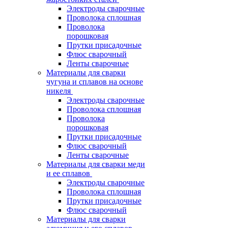
Электроды сварочные
Проволока сплошная
Проволока
порошковая
Прутки присадочные
Флюс сварочный
Ленты сварочные
Материалы для сварки
чугуна и сплавов на основе
никеля
Электроды сварочные
Проволока сплошная
Проволока
порошковая
Прутки присадочные
Флюс сварочный
Ленты сварочные
Материалы для сварки меди
и ее сплавов
Электроды сварочные
Проволока сплошная
Прутки присадочные
Флюс сварочный
Материалы для сварки