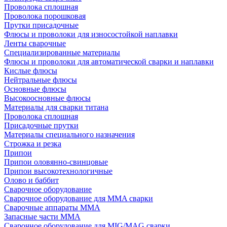
Проволока сплошная
Проволока порошковая
Прутки присадочные
Флюсы и проволоки для износостойкой наплавки
Ленты сварочные
Специализированные материалы
Флюсы и проволоки для автоматической сварки и наплавки
Кислые флюсы
Нейтральные флюсы
Основные флюсы
Высокоосновные флюсы
Материалы для сварки титана
Проволока сплошная
Присадочные прутки
Материалы специального назначения
Строжка и резка
Припои
Припои оловянно-свинцовые
Припои высокотехнологичные
Олово и баббит
Сварочное оборудование
Сварочное оборудование для MMA сварки
Сварочные аппараты MMA
Запасные части MMA
Сварочное оборудование для MIG/MAG сварки