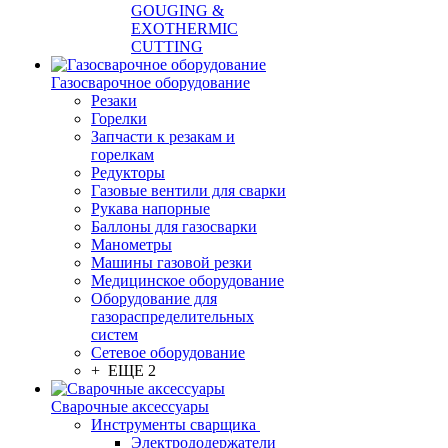
GOUGING &
EXOTHERMIC
CUTTING
Газосварочное оборудование
Резаки
Горелки
Запчасти к резакам и
горелкам
Редукторы
Газовые вентили для сварки
Рукава напорные
Баллоны для газосварки
Манометры
Машины газовой резки
Медицинское оборудование
Оборудование для
газораспределительных
систем
Сетевое оборудование
+ ЕЩЕ 2
Сварочные аксессуары
Инструменты сварщика
Электрододержатели