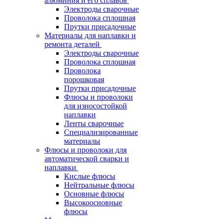
алюминия и его сплавов
Электроды сварочные
Проволока сплошная
Прутки присадочные
Материалы для наплавки и
ремонта деталей
Электроды сварочные
Проволока сплошная
Проволока
порошковая
Прутки присадочные
Флюсы и проволоки
для износостойкой
наплавки
Ленты сварочные
Специализированные
материалы
Флюсы и проволоки для
автоматической сварки и
наплавки
Кислые флюсы
Нейтральные флюсы
Основные флюсы
Высокоосновные
флюсы