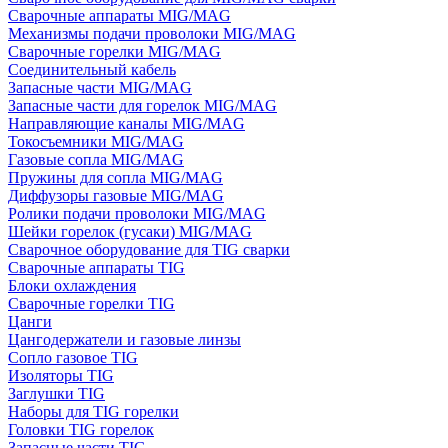
Сварочные аппараты MIG/MAG
Механизмы подачи проволоки MIG/MAG
Сварочные горелки MIG/MAG
Соединительный кабель
Запасные части MIG/MAG
Запасные части для горелок MIG/MAG
Направляющие каналы MIG/MAG
Токосъемники MIG/MAG
Газовые сопла MIG/MAG
Пружины для сопла MIG/MAG
Диффузоры газовые MIG/MAG
Ролики подачи проволоки MIG/MAG
Шейки горелок (гусаки) MIG/MAG
Сварочное оборудование для TIG сварки
Сварочные аппараты TIG
Блоки охлаждения
Сварочные горелки TIG
Цанги
Цангодержатели и газовые линзы
Сопло газовое TIG
Изоляторы TIG
Заглушки TIG
Наборы для TIG горелки
Головки TIG горелок
Запасные части TIG