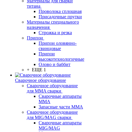
Материалы для сварки
титана
Проволока сплошная
Присадочные прутки
Материалы специального
назначения
Строжка и резка
Припои
Припои оловянно-
свинцовые
Припои
высокотехнологичные
Олово и баббит
+ ЕЩЕ 1
Сварочное оборудование
Сварочное оборудование
для MMA сварки
Сварочные аппараты
MMA
Запасные части MMA
Сварочное оборудование
для MIG/MAG сварки
Сварочные аппараты
MIG/MAG