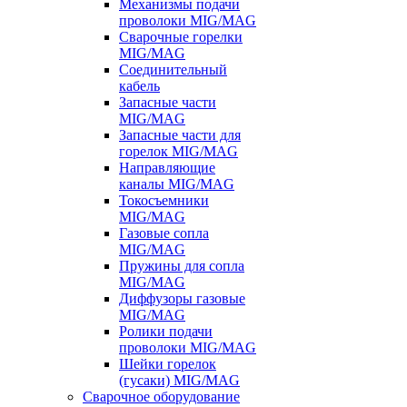
Механизмы подачи
проволоки MIG/MAG
Сварочные горелки
MIG/MAG
Соединительный
кабель
Запасные части
MIG/MAG
Запасные части для
горелок MIG/MAG
Направляющие
каналы MIG/MAG
Токосъемники
MIG/MAG
Газовые сопла
MIG/MAG
Пружины для сопла
MIG/MAG
Диффузоры газовые
MIG/MAG
Ролики подачи
проволоки MIG/MAG
Шейки горелок
(гусаки) MIG/MAG
Сварочное оборудование