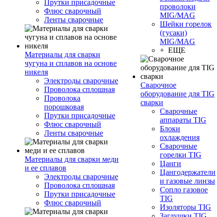
Прутки присадочные
проволоки
Флюс сварочный
MIG/MAG
Ленты сварочные
Шейки горелок
(гусаки)
MIG/MAG
+ ЕЩЕ
Материалы для сварки
чугуна и сплавов на основе
никеля
Электроды сварочные
Сварочное
Проволока сплошная
оборудование для TIG
Проволока
сварки
порошковая
Сварочные
Прутки присадочные
аппараты TIG
Флюс сварочный
Блоки
Ленты сварочные
охлаждения
Сварочные
горелки TIG
Материалы для сварки меди
Цанги
и ее сплавов
Цангодержатели
Электроды сварочные
и газовые линзы
Проволока сплошная
Сопло газовое
Прутки присадочные
TIG
Флюс сварочный
Изоляторы TIG
Заглушки TIG