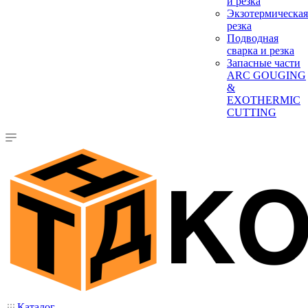
и резка
Экзотермическая
резка
Подводная
сварка и резка
Запасные части
ARC GOUGING
&
EXOTHERMIC
CUTTING
Каталог