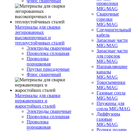
Флюс сварочный
проволоки
MIG/MAG
Сварочные
горелки
MIG/MAG
Материалы для сварки
Соединительны
легированных
кабель
высокопрочных и
Запасные части
теплоустойчивых сталей
MIG/MAG
Электроды сварочные
Запасные части
Проволока сплошная
для горелок
Проволока
MIG/MAG
порошковая
Направляющие
Прутки присадочные
каналы
Флюс сварочный
MIG/MAG
Токосъемники
MIG/MAG
Газовые сопла
Материалы для сварки
MIG/MAG
нержавеющих и
Пружины для
жаростойких сталей
сопла MIG/MAG
Электроды сварочные
Диффузоры
Проволока сплошная
газовые
Проволока
MIG/MAG
порошковая
Ролики подачи