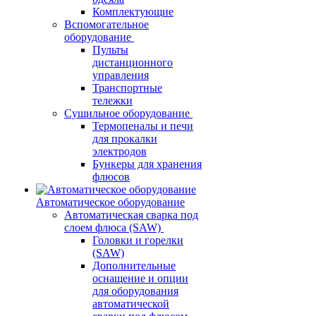
Комплектующие
Вспомогательное
оборудование
Пульты
дистанционного
управления
Транспортные
тележки
Сушильное оборудование
Термопеналы и печи
для прокалки
электродов
Бункеры для хранения
флюсов
Автоматическое оборудование
Автоматическая сварка под
слоем флюса (SAW)
Головки и горелки
(SAW)
Дополнительные
оснащение и опции
для оборудования
автоматической