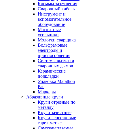
Клеммы заземления
Сварочный кабель
Инструмент и
вспомогательное
оборудование
Магнитные
угольники
Молотки сварщика
Вольфрамовые
электроды и
приспособления
Системы вытяжки
сварочных дымов
Керамические
подкладки
Упаковка Marathon
Pac
Маркеры
Абразивные круги
Круги отрезные по
металлу
Круги зачистные
Круги лепестковые
тарельчатые
Самозацепляемые