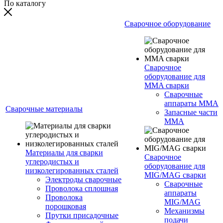
По каталогу
Сварочное оборудование
Сварочное
оборудование для
MMA сварки
Сварочные
аппараты MMA
Сварочные материалы
Запасные части
MMA
Материалы для сварки
Сварочное
углеродистых и
оборудование для
низколегированных сталей
MIG/MAG сварки
Электроды сварочные
Сварочные
Проволока сплошная
аппараты
Проволока
MIG/MAG
порошковая
Механизмы
Прутки присадочные
подачи