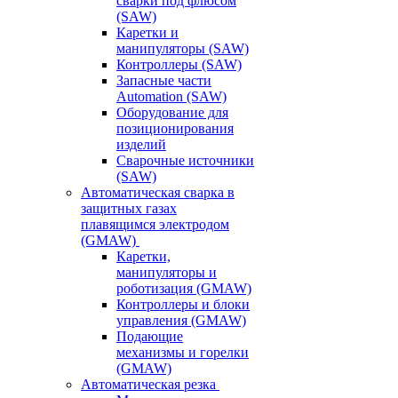
сварки под флюсом
(SAW)
Каретки и
манипуляторы (SAW)
Контроллеры (SAW)
Запасные части
Automation (SAW)
Оборудование для
позиционирования
изделий
Сварочные источники
(SAW)
Автоматическая сварка в
защитных газах
плавящимся электродом
(GMAW)
Каретки,
манипуляторы и
роботизация (GMAW)
Контроллеры и блоки
управления (GMAW)
Подающие
механизмы и горелки
(GMAW)
Автоматическая резка