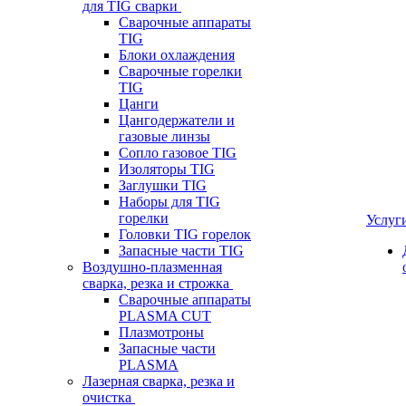
для TIG сварки
Сварочные аппараты
TIG
Блоки охлаждения
Сварочные горелки
TIG
Цанги
Цангодержатели и
газовые линзы
Сопло газовое TIG
Изоляторы TIG
Заглушки TIG
Наборы для TIG
горелки
Услуг
Головки TIG горелок
Запасные части TIG
Воздушно-плазменная
сварка, резка и строжка
Сварочные аппараты
PLASMA CUT
Плазмотроны
Запасные части
PLASMA
Лазерная сварка, резка и
очистка