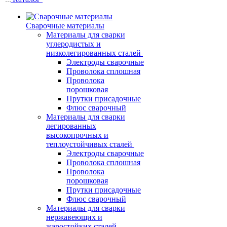
Сварочные материалы
Материалы для сварки
углеродистых и
низколегированных сталей
Электроды сварочные
Проволока сплошная
Проволока
порошковая
Прутки присадочные
Флюс сварочный
Материалы для сварки
легированных
высокопрочных и
теплоустойчивых сталей
Электроды сварочные
Проволока сплошная
Проволока
порошковая
Прутки присадочные
Флюс сварочный
Материалы для сварки
нержавеющих и
жаростойких сталей