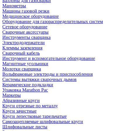
Баллоны для газосварки
Манометры
Машины газовой резки
Медицинское оборудование
Оборудование для газораспределительных систем
Сетевое оборудование
Сварочные аксессуары
Инструменты сварщика
Электрододержатели
Клеммы заземления
Сварочный кабель
Инструмент и вспомогательное оборудование
Магнитные угольники
Молотки сварщика
Вольфрамовые электроды и приспособления
Системы вытяжки сварочных дымов
Керамические подкладки
Упаковка Marathon Pac
Маркеры
Абразивные круги
Круги отрезные по металлу
Круги зачистные
Круги лепестковые тарельчатые
Самозацепляемые шлифовальные круги
Шлифовальные листы