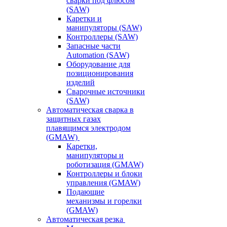
сварки под флюсом
(SAW)
Каретки и
манипуляторы (SAW)
Контроллеры (SAW)
Запасные части
Automation (SAW)
Оборудование для
позиционирования
изделий
Сварочные источники
(SAW)
Автоматическая сварка в
защитных газах
плавящимся электродом
(GMAW)
Каретки,
манипуляторы и
роботизация (GMAW)
Контроллеры и блоки
управления (GMAW)
Подающие
механизмы и горелки
(GMAW)
Автоматическая резка