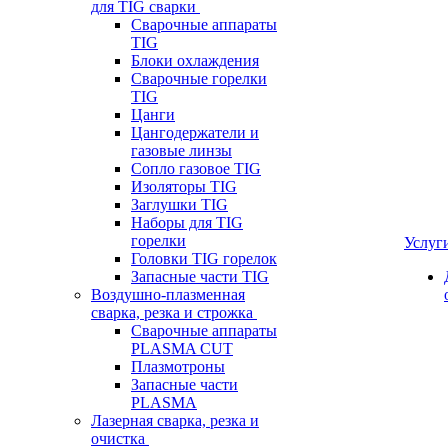
для TIG сварки
Сварочные аппараты
TIG
Блоки охлаждения
Сварочные горелки
TIG
Цанги
Цангодержатели и
газовые линзы
Сопло газовое TIG
Изоляторы TIG
Заглушки TIG
Наборы для TIG
горелки
Услуг
Головки TIG горелок
Запасные части TIG
Воздушно-плазменная
сварка, резка и строжка
Сварочные аппараты
PLASMA CUT
Плазмотроны
Запасные части
PLASMA
Лазерная сварка, резка и
очистка