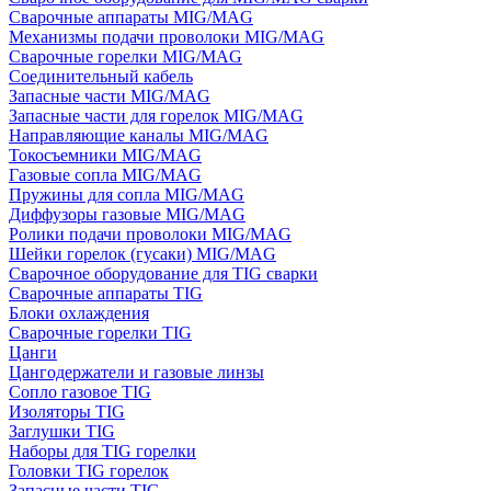
Сварочные аппараты MIG/MAG
Механизмы подачи проволоки MIG/MAG
Сварочные горелки MIG/MAG
Соединительный кабель
Запасные части MIG/MAG
Запасные части для горелок MIG/MAG
Направляющие каналы MIG/MAG
Токосъемники MIG/MAG
Газовые сопла MIG/MAG
Пружины для сопла MIG/MAG
Диффузоры газовые MIG/MAG
Ролики подачи проволоки MIG/MAG
Шейки горелок (гусаки) MIG/MAG
Сварочное оборудование для TIG сварки
Сварочные аппараты TIG
Блоки охлаждения
Сварочные горелки TIG
Цанги
Цангодержатели и газовые линзы
Сопло газовое TIG
Изоляторы TIG
Заглушки TIG
Наборы для TIG горелки
Головки TIG горелок
Запасные части TIG