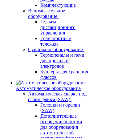
Комплектующие
Вспомогательное
оборудование
Пульты
дистанционного
управления
Транспортные
тележки
Сушильное оборудование
Термопеналы и печи
для прокалки
электродов
Бункеры для хранения
флюсов
Автоматическое оборудование
Автоматическая сварка под
слоем флюса (SAW)
Головки и горелки
(SAW)
Дополнительные
оснащение и опции
для оборудования
автоматической