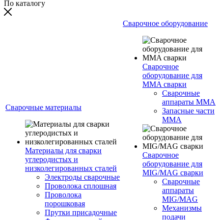
По каталогу
Сварочное оборудование
Сварочное
оборудование для
MMA сварки
Сварочные
аппараты MMA
Сварочные материалы
Запасные части
MMA
Материалы для сварки
Сварочное
углеродистых и
оборудование для
низколегированных сталей
MIG/MAG сварки
Электроды сварочные
Сварочные
Проволока сплошная
аппараты
Проволока
MIG/MAG
порошковая
Механизмы
Прутки присадочные
подачи