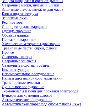
Защита лица, глаз и органов дыхания
Сварочные маски, шлемы и щитки
Защитные стекла, запчасти для масок
Блоки подачи воздуха
Защитные очки
Респираторы
Спецодежда для сварщиков
Одежда сварщика
Обувь сварщика
Перчатки сварочные
Химические материалы для сварки
Травильные пасты, спреи, флюсы
Прочее
Сварочные шторы
Сварочные занавесы
Сварочные полотна и одеяла
Комплектующие
Вспомогательное оборудование
Пульты дистанционного управления
Транспортные тележки
Сушильное оборудование
Термопеналы и печи для прокалки электродов
Бункеры для хранения флюсов
Автоматическое оборудование
Автоматическая сварка под слоем флюса (SAW)