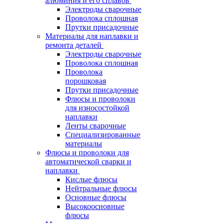
алюминия и его сплавов
Электроды сварочные
Проволока сплошная
Прутки присадочные
Материалы для наплавки и
ремонта деталей
Электроды сварочные
Проволока сплошная
Проволока
порошковая
Прутки присадочные
Флюсы и проволоки
для износостойкой
наплавки
Ленты сварочные
Специализированные
материалы
Флюсы и проволоки для
автоматической сварки и
наплавки
Кислые флюсы
Нейтральные флюсы
Основные флюсы
Высокоосновные
флюсы