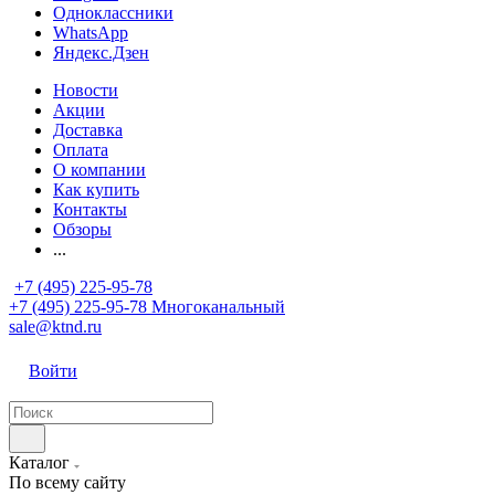
Одноклассники
WhatsApp
Яндекс.Дзен
Новости
Акции
Доставка
Оплата
О компании
Как купить
Контакты
Обзоры
...
+7 (495) 225-95-78
+7 (495) 225-95-78
Многоканальный
sale@ktnd.ru
Войти
Каталог
По всему сайту