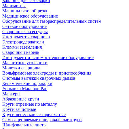
Баллоны для газосварки
Манометры
Машины газовой резки
Медицинское оборудование
Оборудование для газораспределительных систем
Сетевое оборудование
Сварочные аксессуары
Инструменты сварщика
Электрододержатели
Клеммы заземления
Сварочный кабель
Инструмент и вспомогательное оборудование
Магнитные угольники
Молотки сварщика
Вольфрамовые электроды и приспособления
Системы вытяжки сварочных дымов
Керамические подкладки
Упаковка Marathon Pac
Маркеры
Абразивные круги
Круги отрезные по металлу
Круги зачистные
Круги лепестковые тарельчатые
Самозацепляемые шлифовальные круги
Шлифовальные листы