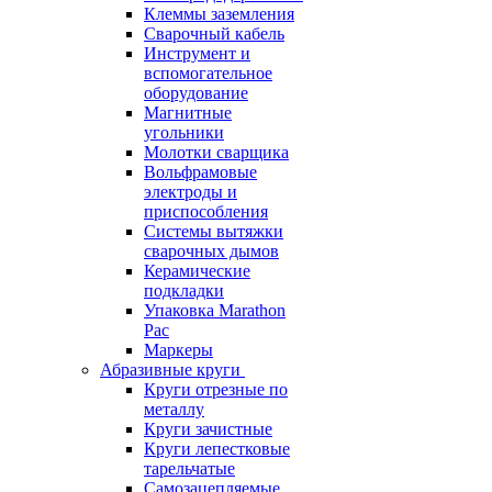
Клеммы заземления
Сварочный кабель
Инструмент и
вспомогательное
оборудование
Магнитные
угольники
Молотки сварщика
Вольфрамовые
электроды и
приспособления
Системы вытяжки
сварочных дымов
Керамические
подкладки
Упаковка Marathon
Pac
Маркеры
Абразивные круги
Круги отрезные по
металлу
Круги зачистные
Круги лепестковые
тарельчатые
Самозацепляемые