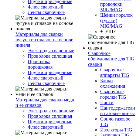
Прутки присадочные
проволоки
Флюс сварочный
MIG/MAG
Ленты сварочные
Шейки горелок
(гусаки)
MIG/MAG
+ ЕЩЕ
Материалы для сварки
чугуна и сплавов на основе
никеля
Электроды сварочные
Сварочное
Проволока сплошная
оборудование для TIG
Проволока
сварки
порошковая
Сварочные
Прутки присадочные
аппараты TIG
Флюс сварочный
Блоки
Ленты сварочные
охлаждения
Сварочные
горелки TIG
Материалы для сварки меди
Цанги
и ее сплавов
Цангодержатели
Электроды сварочные
и газовые линзы
Проволока сплошная
Сопло газовое
Прутки присадочные
TIG
Флюс сварочный
Изоляторы TIG
Заглушки TIG