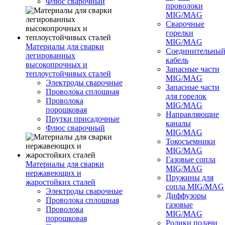
Флюс сварочный
проволоки
MIG/MAG
Сварочные
горелки
MIG/MAG
Материалы для сварки
Соединительны
легированных
кабель
высокопрочных и
Запасные части
теплоустойчивых сталей
MIG/MAG
Электроды сварочные
Запасные части
Проволока сплошная
для горелок
Проволока
MIG/MAG
порошковая
Направляющие
Прутки присадочные
каналы
Флюс сварочный
MIG/MAG
Токосъемники
MIG/MAG
Газовые сопла
Материалы для сварки
MIG/MAG
нержавеющих и
Пружины для
жаростойких сталей
сопла MIG/MAG
Электроды сварочные
Диффузоры
Проволока сплошная
газовые
Проволока
MIG/MAG
порошковая
Ролики подачи