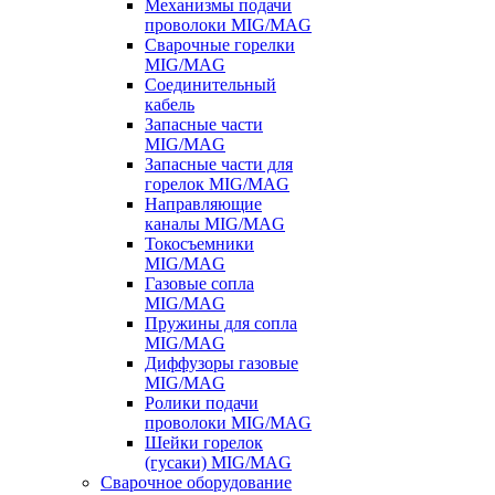
Механизмы подачи
проволоки MIG/MAG
Сварочные горелки
MIG/MAG
Соединительный
кабель
Запасные части
MIG/MAG
Запасные части для
горелок MIG/MAG
Направляющие
каналы MIG/MAG
Токосъемники
MIG/MAG
Газовые сопла
MIG/MAG
Пружины для сопла
MIG/MAG
Диффузоры газовые
MIG/MAG
Ролики подачи
проволоки MIG/MAG
Шейки горелок
(гусаки) MIG/MAG
Сварочное оборудование