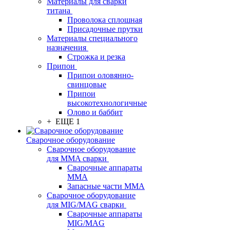
Материалы для сварки
титана
Проволока сплошная
Присадочные прутки
Материалы специального
назначения
Строжка и резка
Припои
Припои оловянно-
свинцовые
Припои
высокотехнологичные
Олово и баббит
+ ЕЩЕ 1
Сварочное оборудование
Сварочное оборудование
для MMA сварки
Сварочные аппараты
MMA
Запасные части MMA
Сварочное оборудование
для MIG/MAG сварки
Сварочные аппараты
MIG/MAG