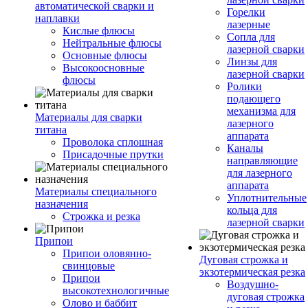
автоматической сварки и
Горелки
наплавки
лазерные
Кислые флюсы
Сопла для
Нейтральные флюсы
лазерной сварки
Основные флюсы
Линзы для
Высокоосновные
лазерной сварки
флюсы
Ролики
подающего
механизма для
Материалы для сварки
лазерного
титана
аппарата
Проволока сплошная
Каналы
Присадочные прутки
направляющие
для лазерного
аппарата
Материалы специального
Уплотнительные
назначения
кольца для
Строжка и резка
лазерной сварки
Припои
Припои оловянно-
Дуговая строжка и
свинцовые
экзотермическая резка
Припои
Воздушно-
высокотехнологичные
дуговая строжка
Олово и баббит