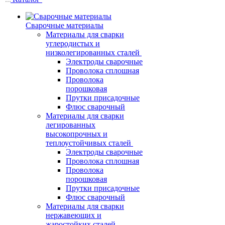
Сварочные материалы
Материалы для сварки
углеродистых и
низколегированных сталей
Электроды сварочные
Проволока сплошная
Проволока
порошковая
Прутки присадочные
Флюс сварочный
Материалы для сварки
легированных
высокопрочных и
теплоустойчивых сталей
Электроды сварочные
Проволока сплошная
Проволока
порошковая
Прутки присадочные
Флюс сварочный
Материалы для сварки
нержавеющих и
жаростойких сталей