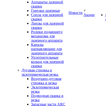
Аппараты лазерной
сварки
Горелки лазерные
Новости
Сопла для лазерной
Акции
сварки
Линзы для лазерной
сварки
Ролики подающего
механизма для
лазерного аппарата
Каналы
направляющие для
лазерного аппарата
Уплотнительные
кольца для лазерной
сварки
Дуговая строжка и
экзотермическая резка
Воздушно-дуговая
строжка и резка
Экзотермическая
резка
Подводная сварка и
резка
Запасные части ARC