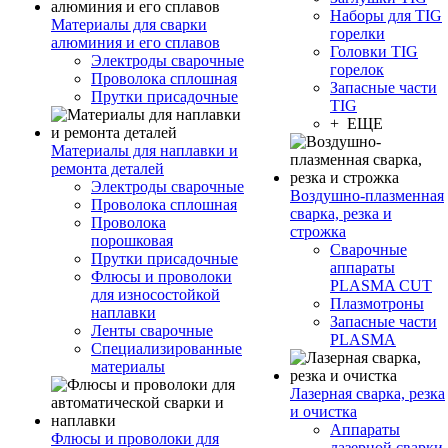
Наборы для TIG
Материалы для сварки
горелки
алюминия и его сплавов
Головки TIG
Электроды сварочные
горелок
Проволока сплошная
Запасные части
Прутки присадочные
TIG
+ ЕЩЕ
Материалы для наплавки и
ремонта деталей
Электроды сварочные
Воздушно-плазменная
Проволока сплошная
сварка, резка и
Проволока
строжка
порошковая
Сварочные
Прутки присадочные
аппараты
Флюсы и проволоки
PLASMA CUT
для износостойкой
Плазмотроны
наплавки
Запасные части
Ленты сварочные
PLASMA
Специализированные
материалы
Лазерная сварка, резка
и очистка
Аппараты
Флюсы и проволоки для
лазерной сварки