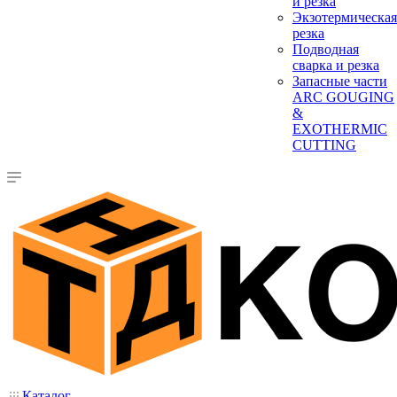
и резка
Экзотермическая
резка
Подводная
сварка и резка
Запасные части
ARC GOUGING
&
EXOTHERMIC
CUTTING
Каталог