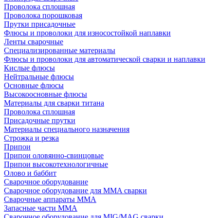
Проволока сплошная
Проволока порошковая
Прутки присадочные
Флюсы и проволоки для износостойкой наплавки
Ленты сварочные
Специализированные материалы
Флюсы и проволоки для автоматической сварки и наплавки
Кислые флюсы
Нейтральные флюсы
Основные флюсы
Высокоосновные флюсы
Материалы для сварки титана
Проволока сплошная
Присадочные прутки
Материалы специального назначения
Строжка и резка
Припои
Припои оловянно-свинцовые
Припои высокотехнологичные
Олово и баббит
Сварочное оборудование
Сварочное оборудование для MMA сварки
Сварочные аппараты MMA
Запасные части MMA
Сварочное оборудование для MIG/MAG сварки