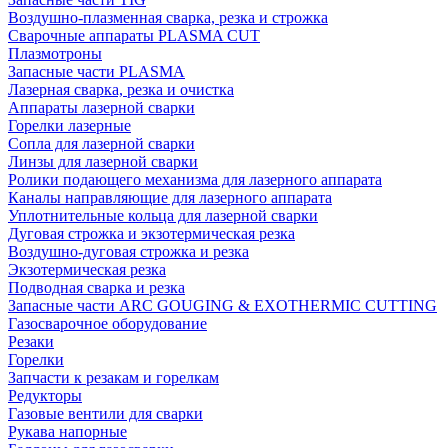
Воздушно-плазменная сварка, резка и строжка
Сварочные аппараты PLASMA CUT
Плазмотроны
Запасные части PLASMA
Лазерная сварка, резка и очистка
Аппараты лазерной сварки
Горелки лазерные
Сопла для лазерной сварки
Линзы для лазерной сварки
Ролики подающего механизма для лазерного аппарата
Каналы направляющие для лазерного аппарата
Уплотнительные кольца для лазерной сварки
Дуговая строжка и экзотермическая резка
Воздушно-дуговая строжка и резка
Экзотермическая резка
Подводная сварка и резка
Запасные части ARC GOUGING & EXOTHERMIC CUTTING
Газосварочное оборудование
Резаки
Горелки
Запчасти к резакам и горелкам
Редукторы
Газовые вентили для сварки
Рукава напорные