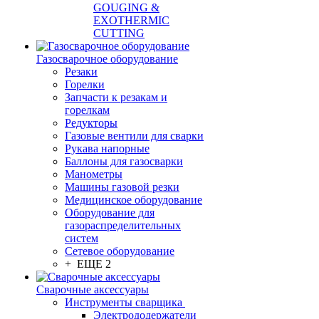
GOUGING &
EXOTHERMIC
CUTTING
Газосварочное оборудование
Резаки
Горелки
Запчасти к резакам и
горелкам
Редукторы
Газовые вентили для сварки
Рукава напорные
Баллоны для газосварки
Манометры
Машины газовой резки
Медицинское оборудование
Оборудование для
газораспределительных
систем
Сетевое оборудование
+ ЕЩЕ 2
Сварочные аксессуары
Инструменты сварщика
Электрододержатели