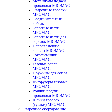
Механизмы подачи
проволоки MIG/MAG
Сварочные горелки
MIG/MAG
Соединительный
кабель
Запасные части
MIG/MAG
Запасные части для
горелок MIG/MAG
Направляющие
каналы MIG/MAG
Токосъемники
MIG/MAG
Газовые сопла
MIG/MAG
Пружины для сопла
MIG/MAG
Диффузоры газовые
MIG/MAG
Ролики подачи
проволоки MIG/MAG
Шейки горелок
(гусаки) MIG/MAG
Сварочное оборудование