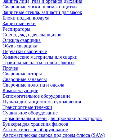
Защита лица, глаз и органов дыхания
Сварочные маски, шлемы и щитки
Защитные стекла, запчасти для масок
Блоки подачи воздуха
Защитные очки
Респираторы
Спецодежда для сварщиков
Одежда сварщика
Обувь сварщика
Перчатки сварочные
Химические материалы для сварки
Травильные пасты, спреи, флюсы
Прочее
Сварочные шторы
Сварочные занавесы
Сварочные полотна и одеяла
Комплектующие
Вспомогательное оборудование
Пульты дистанционного управления
Транспортные тележки
Сушильное оборудование
Термопеналы и печи для прокалки электродов
Бункеры для хранения флюсов
Автоматическое оборудование
Автоматическая сварка под слоем флюса (SAW)