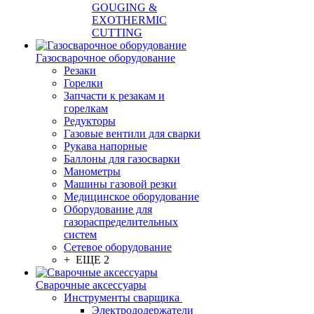
GOUGING &
EXOTHERMIC
CUTTING
Газосварочное оборудование
Резаки
Горелки
Запчасти к резакам и
горелкам
Редукторы
Газовые вентили для сварки
Рукава напорные
Баллоны для газосварки
Манометры
Машины газовой резки
Медицинское оборудование
Оборудование для
газораспределительных
систем
Сетевое оборудование
+ ЕЩЕ 2
Сварочные аксессуары
Инструменты сварщика
Электрододержатели