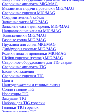
Сварочные аппараты MIG/MAG
Механизмы подачи проволоки MIG/MAG
Сварочные горелки MIG/MAG
Соединительный кабель
Запасные части MIG/MAG
Запасные части для горелок MIG/MAG
Направляющие каналы MIG/MAG
Токосъемники MIG/MAG
Газовые сопла MIG/MAG
Пружины для сопла MIG/MAG
Диффузоры газовые MIG/MAG
Ролики подачи проволоки MIG/MAG
Шейки горелок (гусаки) MIG/MAG
Сварочное оборудование для TIG сварки
Сварочные аппараты TIG
Блоки охлаждения
Сварочные горелки TIG
Цанги
Цангодержатели и газовые линзы
Сопло газовое TIG
Изоляторы TIG
Заглушки TIG
Наборы для TIG горелки
Головки TIG горелок
Запасные части TIG