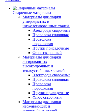
Сварочные материалы
Материалы для сварки
углеродистых и
низколегированных сталей
Электроды сварочные
Проволока сплошная
Проволока
порошковая
Прутки присадочные
Флюс сварочный
Материалы для сварки
легированных
высокопрочных и
теплоустойчивых сталей
Электроды сварочные
Проволока сплошная
Проволока
порошковая
Прутки присадочные
Флюс сварочный
Материалы для сварки
нержавеющих и
жаростойких сталей