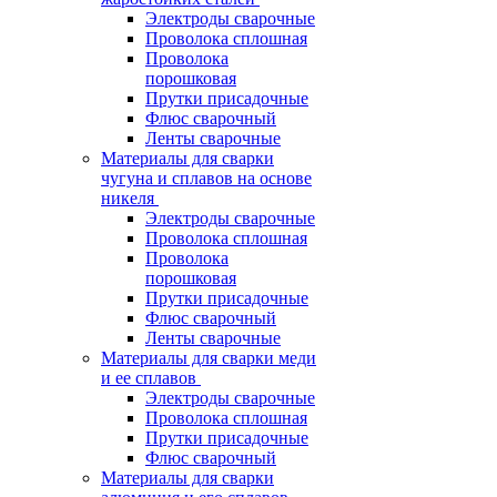
Электроды сварочные
Проволока сплошная
Проволока
порошковая
Прутки присадочные
Флюс сварочный
Ленты сварочные
Материалы для сварки
чугуна и сплавов на основе
никеля
Электроды сварочные
Проволока сплошная
Проволока
порошковая
Прутки присадочные
Флюс сварочный
Ленты сварочные
Материалы для сварки меди
и ее сплавов
Электроды сварочные
Проволока сплошная
Прутки присадочные
Флюс сварочный
Материалы для сварки