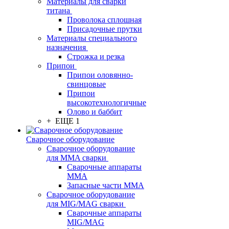
Материалы для сварки
титана
Проволока сплошная
Присадочные прутки
Материалы специального
назначения
Строжка и резка
Припои
Припои оловянно-
свинцовые
Припои
высокотехнологичные
Олово и баббит
+ ЕЩЕ 1
Сварочное оборудование
Сварочное оборудование
для MMA сварки
Сварочные аппараты
MMA
Запасные части MMA
Сварочное оборудование
для MIG/MAG сварки
Сварочные аппараты
MIG/MAG