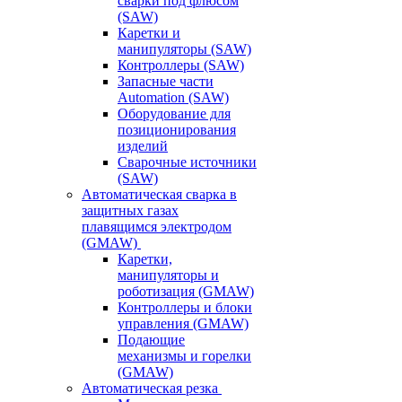
сварки под флюсом
(SAW)
Каретки и
манипуляторы (SAW)
Контроллеры (SAW)
Запасные части
Automation (SAW)
Оборудование для
позиционирования
изделий
Сварочные источники
(SAW)
Автоматическая сварка в
защитных газах
плавящимся электродом
(GMAW)
Каретки,
манипуляторы и
роботизация (GMAW)
Контроллеры и блоки
управления (GMAW)
Подающие
механизмы и горелки
(GMAW)
Автоматическая резка