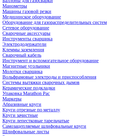
Баллоны для газосварки
Манометры
Машины газовой резки
Медицинское оборудование
Оборудование для газораспределительных систем
Сетевое оборудование
Сварочные аксессуары
Инструменты сварщика
Электрододержатели
Клеммы заземления
Сварочный кабель
Инструмент и вспомогательное оборудование
Магнитные угольники
Молотки сварщика
Вольфрамовые электроды и приспособления
Системы вытяжки сварочных дымов
Керамические подкладки
Упаковка Marathon Pac
Маркеры
Абразивные круги
Круги отрезные по металлу
Круги зачистные
Круги лепестковые тарельчатые
Самозацепляемые шлифовальные круги
Шлифовальные листы