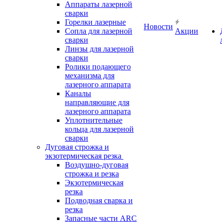
Аппараты лазерной
сварки
Горелки лазерные
Новости
Сопла для лазерной
Акции
сварки
Линзы для лазерной
сварки
Ролики подающего
механизма для
лазерного аппарата
Каналы
направляющие для
лазерного аппарата
Уплотнительные
кольца для лазерной
сварки
Дуговая строжка и
экзотермическая резка
Воздушно-дуговая
строжка и резка
Экзотермическая
резка
Подводная сварка и
резка
Запасные части ARC