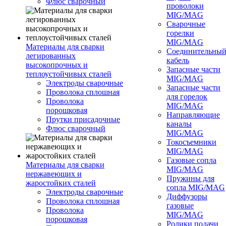
Флюс сварочный
проволоки
MIG/MAG
Сварочные
горелки
MIG/MAG
Материалы для сварки
Соединительны
легированных
кабель
высокопрочных и
Запасные части
теплоустойчивых сталей
MIG/MAG
Электроды сварочные
Запасные части
Проволока сплошная
для горелок
Проволока
MIG/MAG
порошковая
Направляющие
Прутки присадочные
каналы
Флюс сварочный
MIG/MAG
Токосъемники
MIG/MAG
Газовые сопла
Материалы для сварки
MIG/MAG
нержавеющих и
Пружины для
жаростойких сталей
сопла MIG/MAG
Электроды сварочные
Диффузоры
Проволока сплошная
газовые
Проволока
MIG/MAG
порошковая
Ролики подачи