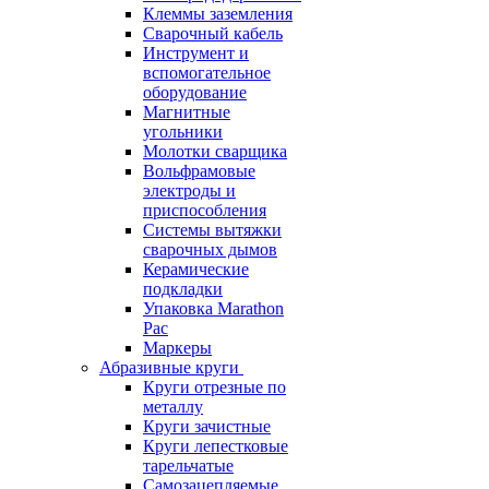
Клеммы заземления
Сварочный кабель
Инструмент и
вспомогательное
оборудование
Магнитные
угольники
Молотки сварщика
Вольфрамовые
электроды и
приспособления
Системы вытяжки
сварочных дымов
Керамические
подкладки
Упаковка Marathon
Pac
Маркеры
Абразивные круги
Круги отрезные по
металлу
Круги зачистные
Круги лепестковые
тарельчатые
Самозацепляемые