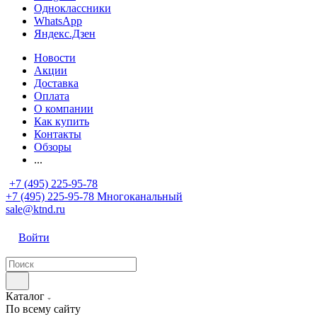
Одноклассники
WhatsApp
Яндекс.Дзен
Новости
Акции
Доставка
Оплата
О компании
Как купить
Контакты
Обзоры
...
+7 (495) 225-95-78
+7 (495) 225-95-78
Многоканальный
sale@ktnd.ru
Войти
Каталог
По всему сайту