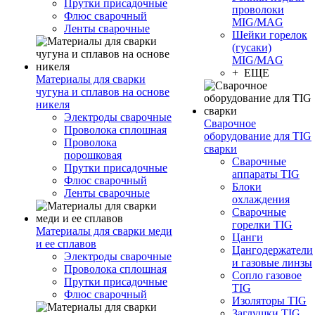
Прутки присадочные
проволоки
Флюс сварочный
MIG/MAG
Ленты сварочные
Шейки горелок
(гусаки)
MIG/MAG
+ ЕЩЕ
Материалы для сварки
чугуна и сплавов на основе
никеля
Электроды сварочные
Сварочное
Проволока сплошная
оборудование для TIG
Проволока
сварки
порошковая
Сварочные
Прутки присадочные
аппараты TIG
Флюс сварочный
Блоки
Ленты сварочные
охлаждения
Сварочные
горелки TIG
Материалы для сварки меди
Цанги
и ее сплавов
Цангодержатели
Электроды сварочные
и газовые линзы
Проволока сплошная
Сопло газовое
Прутки присадочные
TIG
Флюс сварочный
Изоляторы TIG
Заглушки TIG