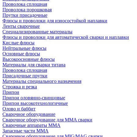
Проволока сплошная
Проволока порошковая
Прутки присадочные
Флюсы и проволоки для износостойкой наплавки
Ленты сварочные
Специализированные материалы
Флюсы и проволоки для автоматической сварки и наплавки
Кислые флюсы
Нейтральные флюсы
Основные флюсы
Высокоосновные флюсы
Материалы для сварки титана
Проволока сплошная
Присадочные прутки
Материалы специального назначения
Строжка и резка
Припои
Припои оловянно-свинцовые
Припои высокотехнологичные
Олово и баббит
Сварочное оборудование
Сварочное оборудование для MMA сварки
Сварочные аппараты MMA
Запасные части MMA
Сварочное оборудование для MIG/MAG сварки