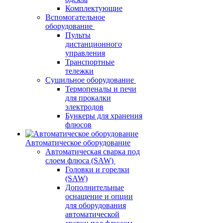
Комплектующие
Вспомогательное
оборудование
Пульты
дистанционного
управления
Транспортные
тележки
Сушильное оборудование
Термопеналы и печи
для прокалки
электродов
Бункеры для хранения
флюсов
Автоматическое оборудование
Автоматическая сварка под
слоем флюса (SAW)
Головки и горелки
(SAW)
Дополнительные
оснащение и опции
для оборудования
автоматической