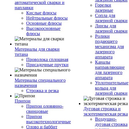
автоматической сварки и
Горелки
наплавки
лазерные
Кислые флюсы
Сопла для
Нейтральные флюсы
лазерной сварки
Основные флюсы
Линзы для
Высокоосновные
лазерной сварки
флюсы
Ролики
подающего
механизма для
Материалы для сварки
лазерного
титана
аппарата
Проволока сплошная
Каналы
Присадочные прутки
направляющие
для лазерного
аппарата
Материалы специального
Уплотнительные
назначения
кольца для
Строжка и резка
лазерной сварки
Припои
Припои оловянно-
Дуговая строжка и
свинцовые
экзотермическая резка
Припои
Воздушно-
высокотехнологичные
дуговая строжка
Олово и баббит