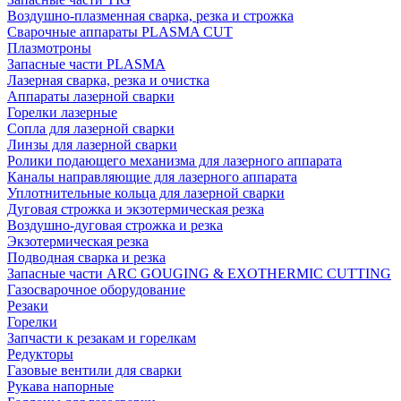
Воздушно-плазменная сварка, резка и строжка
Сварочные аппараты PLASMA CUT
Плазмотроны
Запасные части PLASMA
Лазерная сварка, резка и очистка
Аппараты лазерной сварки
Горелки лазерные
Сопла для лазерной сварки
Линзы для лазерной сварки
Ролики подающего механизма для лазерного аппарата
Каналы направляющие для лазерного аппарата
Уплотнительные кольца для лазерной сварки
Дуговая строжка и экзотермическая резка
Воздушно-дуговая строжка и резка
Экзотермическая резка
Подводная сварка и резка
Запасные части ARC GOUGING & EXOTHERMIC CUTTING
Газосварочное оборудование
Резаки
Горелки
Запчасти к резакам и горелкам
Редукторы
Газовые вентили для сварки
Рукава напорные