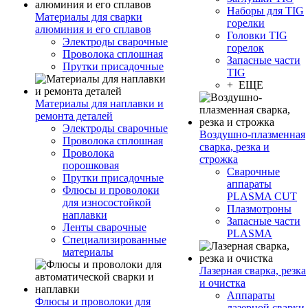
Наборы для TIG
Материалы для сварки
горелки
алюминия и его сплавов
Головки TIG
Электроды сварочные
горелок
Проволока сплошная
Запасные части
Прутки присадочные
TIG
+ ЕЩЕ
Материалы для наплавки и
ремонта деталей
Электроды сварочные
Воздушно-плазменная
Проволока сплошная
сварка, резка и
Проволока
строжка
порошковая
Сварочные
Прутки присадочные
аппараты
Флюсы и проволоки
PLASMA CUT
для износостойкой
Плазмотроны
наплавки
Запасные части
Ленты сварочные
PLASMA
Специализированные
материалы
Лазерная сварка, резка
и очистка
Аппараты
Флюсы и проволоки для
лазерной сварки