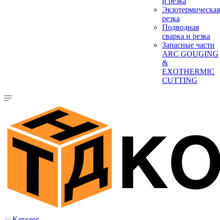
и резка
Экзотермическая
резка
Подводная
сварка и резка
Запасные части
ARC GOUGING
&
EXOTHERMIC
CUTTING
Каталог