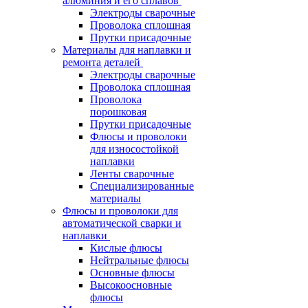
алюминия и его сплавов
Электроды сварочные
Проволока сплошная
Прутки присадочные
Материалы для наплавки и
ремонта деталей
Электроды сварочные
Проволока сплошная
Проволока
порошковая
Прутки присадочные
Флюсы и проволоки
для износостойкой
наплавки
Ленты сварочные
Специализированные
материалы
Флюсы и проволоки для
автоматической сварки и
наплавки
Кислые флюсы
Нейтральные флюсы
Основные флюсы
Высокоосновные
флюсы