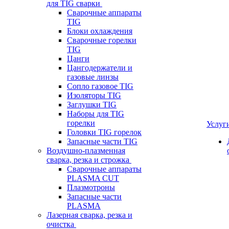
для TIG сварки
Сварочные аппараты
TIG
Блоки охлаждения
Сварочные горелки
TIG
Цанги
Цангодержатели и
газовые линзы
Сопло газовое TIG
Изоляторы TIG
Заглушки TIG
Наборы для TIG
горелки
Услуг
Головки TIG горелок
Запасные части TIG
Воздушно-плазменная
сварка, резка и строжка
Сварочные аппараты
PLASMA CUT
Плазмотроны
Запасные части
PLASMA
Лазерная сварка, резка и
очистка