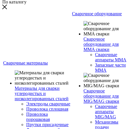
По каталогу
Сварочное оборудование
Сварочное
оборудование для
MMA сварки
Сварочные
аппараты MMA
Сварочные материалы
Запасные части
MMA
Материалы для сварки
Сварочное
углеродистых и
оборудование для
низколегированных сталей
MIG/MAG сварки
Электроды сварочные
Сварочные
Проволока сплошная
аппараты
Проволока
MIG/MAG
порошковая
Механизмы
Прутки присадочные
подачи