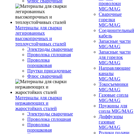
Флюс сварочный
проволоки
MIG/MAG
Сварочные
горелки
MIG/MAG
Материалы для сварки
Соединительны
легированных
кабель
высокопрочных и
Запасные части
теплоустойчивых сталей
MIG/MAG
Электроды сварочные
Запасные части
Проволока сплошная
для горелок
Проволока
MIG/MAG
порошковая
Направляющие
Прутки присадочные
каналы
Флюс сварочный
MIG/MAG
Токосъемники
MIG/MAG
Газовые сопла
Материалы для сварки
MIG/MAG
нержавеющих и
Пружины для
жаростойких сталей
сопла MIG/MAG
Электроды сварочные
Диффузоры
Проволока сплошная
газовые
Проволока
MIG/MAG
порошковая
Ролики подачи