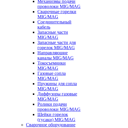
Механизмы подачи
проволоки MIG/MAG
Сварочные горелки
MIG/MAG
Соединительный
кабель
Запасные части
MIG/MAG
Запасные части для
горелок MIG/MAG
Направляющие
каналы MIG/MAG
Токосъемники
MIG/MAG
Газовые сопла
MIG/MAG
Пружины для сопла
MIG/MAG
Диффузоры газовые
MIG/MAG
Ролики подачи
проволоки MIG/MAG
Шейки горелок
(гусаки) MIG/MAG
Сварочное оборудование