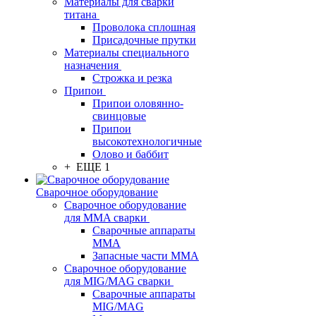
Материалы для сварки
титана
Проволока сплошная
Присадочные прутки
Материалы специального
назначения
Строжка и резка
Припои
Припои оловянно-
свинцовые
Припои
высокотехнологичные
Олово и баббит
+ ЕЩЕ 1
Сварочное оборудование
Сварочное оборудование
для MMA сварки
Сварочные аппараты
MMA
Запасные части MMA
Сварочное оборудование
для MIG/MAG сварки
Сварочные аппараты
MIG/MAG