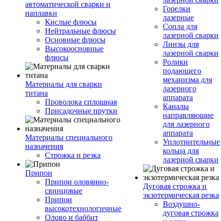
автоматической сварки и
Горелки
наплавки
лазерные
Кислые флюсы
Сопла для
Нейтральные флюсы
лазерной сварки
Основные флюсы
Линзы для
Высокоосновные
лазерной сварки
флюсы
Ролики
подающего
механизма для
Материалы для сварки
лазерного
титана
аппарата
Проволока сплошная
Каналы
Присадочные прутки
направляющие
для лазерного
аппарата
Материалы специального
Уплотнительные
назначения
кольца для
Строжка и резка
лазерной сварки
Припои
Припои оловянно-
Дуговая строжка и
свинцовые
экзотермическая резка
Припои
Воздушно-
высокотехнологичные
дуговая строжка
Олово и баббит