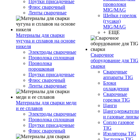
Прутки присадочные
проволоки
Флюс сварочный
MIG/MAG
Ленты сварочные
Шейки горелок
(гусаки)
MIG/MAG
+ ЕЩЕ
Материалы для сварки
чугуна и сплавов на основе
никеля
Электроды сварочные
Сварочное
Проволока сплошная
оборудование для TIG
Проволока
сварки
порошковая
Сварочные
Прутки присадочные
аппараты TIG
Флюс сварочный
Блоки
Ленты сварочные
охлаждения
Сварочные
горелки TIG
Материалы для сварки меди
Цанги
и ее сплавов
Цангодержатели
Электроды сварочные
и газовые линзы
Проволока сплошная
Сопло газовое
Прутки присадочные
TIG
Флюс сварочный
Изоляторы TIG
Заглушки TIG