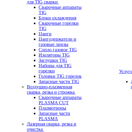
для TIG сварки
Сварочные аппараты
TIG
Блоки охлаждения
Сварочные горелки
TIG
Цанги
Цангодержатели и
газовые линзы
Сопло газовое TIG
Изоляторы TIG
Заглушки TIG
Наборы для TIG
горелки
Услуг
Головки TIG горелок
Запасные части TIG
Воздушно-плазменная
сварка, резка и строжка
Сварочные аппараты
PLASMA CUT
Плазмотроны
Запасные части
PLASMA
Лазерная сварка, резка и
очистка