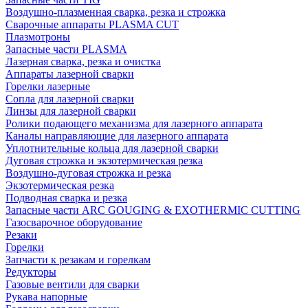
Воздушно-плазменная сварка, резка и строжка
Сварочные аппараты PLASMA CUT
Плазмотроны
Запасные части PLASMA
Лазерная сварка, резка и очистка
Аппараты лазерной сварки
Горелки лазерные
Сопла для лазерной сварки
Линзы для лазерной сварки
Ролики подающего механизма для лазерного аппарата
Каналы направляющие для лазерного аппарата
Уплотнительные кольца для лазерной сварки
Дуговая строжка и экзотермическая резка
Воздушно-дуговая строжка и резка
Экзотермическая резка
Подводная сварка и резка
Запасные части ARC GOUGING & EXOTHERMIC CUTTING
Газосварочное оборудование
Резаки
Горелки
Запчасти к резакам и горелкам
Редукторы
Газовые вентили для сварки
Рукава напорные