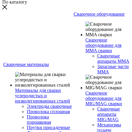
По каталогу
Сварочное оборудование
Сварочное
оборудование для
MMA сварки
Сварочные
аппараты MMA
Сварочные материалы
Запасные части
MMA
Материалы для сварки
Сварочное
углеродистых и
оборудование для
низколегированных сталей
MIG/MAG сварки
Электроды сварочные
Сварочные
Проволока сплошная
аппараты
Проволока
MIG/MAG
порошковая
Механизмы
Прутки присадочные
подачи