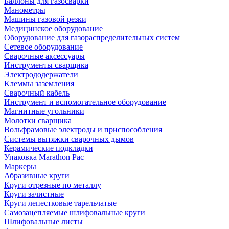
Баллоны для газосварки
Манометры
Машины газовой резки
Медицинское оборудование
Оборудование для газораспределительных систем
Сетевое оборудование
Сварочные аксессуары
Инструменты сварщика
Электрододержатели
Клеммы заземления
Сварочный кабель
Инструмент и вспомогательное оборудование
Магнитные угольники
Молотки сварщика
Вольфрамовые электроды и приспособления
Системы вытяжки сварочных дымов
Керамические подкладки
Упаковка Marathon Pac
Маркеры
Абразивные круги
Круги отрезные по металлу
Круги зачистные
Круги лепестковые тарельчатые
Самозацепляемые шлифовальные круги
Шлифовальные листы