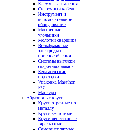
Клеммы заземления
Сварочный кабель
Инструмент и
вспомогательное
оборудование
Магнитные
угольники
Молотки сварщика
Вольфрамовые
электроды и
приспособления
Системы вытяжки
сварочных дымов
Керамические
подкладки
Упаковка Marathon
Pac
Маркеры
Абразивные круги
Круги отрезные по
металлу
Круги зачистные
Круги лепестковые
тарельчатые
Самозацепляемые