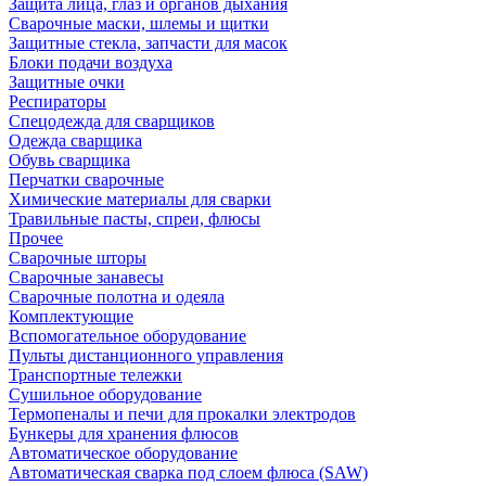
Защита лица, глаз и органов дыхания
Сварочные маски, шлемы и щитки
Защитные стекла, запчасти для масок
Блоки подачи воздуха
Защитные очки
Респираторы
Спецодежда для сварщиков
Одежда сварщика
Обувь сварщика
Перчатки сварочные
Химические материалы для сварки
Травильные пасты, спреи, флюсы
Прочее
Сварочные шторы
Сварочные занавесы
Сварочные полотна и одеяла
Комплектующие
Вспомогательное оборудование
Пульты дистанционного управления
Транспортные тележки
Сушильное оборудование
Термопеналы и печи для прокалки электродов
Бункеры для хранения флюсов
Автоматическое оборудование
Автоматическая сварка под слоем флюса (SAW)