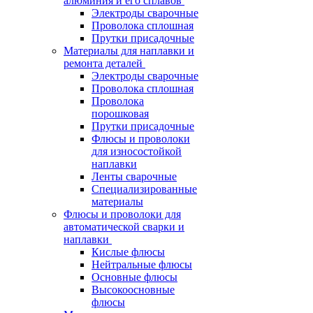
алюминия и его сплавов
Электроды сварочные
Проволока сплошная
Прутки присадочные
Материалы для наплавки и
ремонта деталей
Электроды сварочные
Проволока сплошная
Проволока
порошковая
Прутки присадочные
Флюсы и проволоки
для износостойкой
наплавки
Ленты сварочные
Специализированные
материалы
Флюсы и проволоки для
автоматической сварки и
наплавки
Кислые флюсы
Нейтральные флюсы
Основные флюсы
Высокоосновные
флюсы