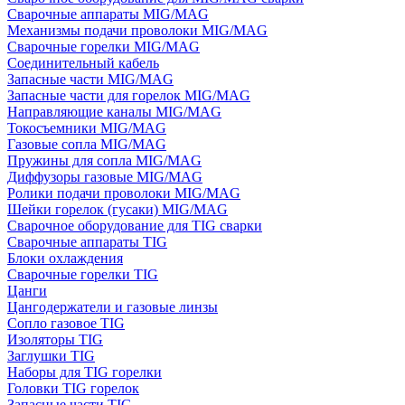
Сварочные аппараты MIG/MAG
Механизмы подачи проволоки MIG/MAG
Сварочные горелки MIG/MAG
Соединительный кабель
Запасные части MIG/MAG
Запасные части для горелок MIG/MAG
Направляющие каналы MIG/MAG
Токосъемники MIG/MAG
Газовые сопла MIG/MAG
Пружины для сопла MIG/MAG
Диффузоры газовые MIG/MAG
Ролики подачи проволоки MIG/MAG
Шейки горелок (гусаки) MIG/MAG
Сварочное оборудование для TIG сварки
Сварочные аппараты TIG
Блоки охлаждения
Сварочные горелки TIG
Цанги
Цангодержатели и газовые линзы
Сопло газовое TIG
Изоляторы TIG
Заглушки TIG
Наборы для TIG горелки
Головки TIG горелок
Запасные части TIG