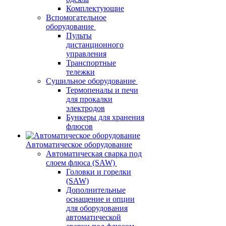
Комплектующие
Вспомогательное
оборудование
Пульты
дистанционного
управления
Транспортные
тележки
Сушильное оборудование
Термопеналы и печи
для прокалки
электродов
Бункеры для хранения
флюсов
Автоматическое оборудование
Автоматическая сварка под
слоем флюса (SAW)
Головки и горелки
(SAW)
Дополнительные
оснащение и опции
для оборудования
автоматической