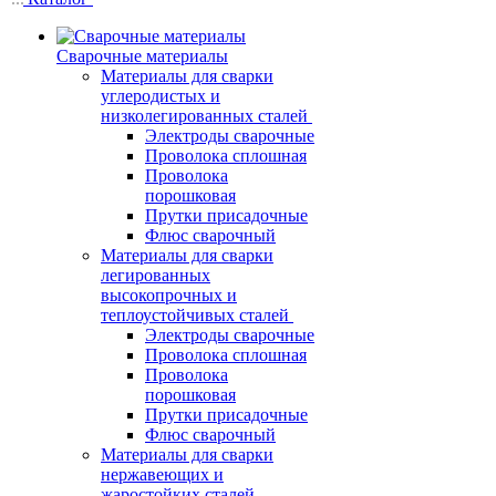
Сварочные материалы
Материалы для сварки
углеродистых и
низколегированных сталей
Электроды сварочные
Проволока сплошная
Проволока
порошковая
Прутки присадочные
Флюс сварочный
Материалы для сварки
легированных
высокопрочных и
теплоустойчивых сталей
Электроды сварочные
Проволока сплошная
Проволока
порошковая
Прутки присадочные
Флюс сварочный
Материалы для сварки
нержавеющих и
жаростойких сталей