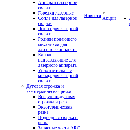
Аппараты лазерной
сварки
Горелки лазерные
Новости
Сопла для лазерной
Акции
сварки
Линзы для лазерной
сварки
Ролики подающего
механизма для
лазерного аппарата
Каналы
направляющие для
лазерного аппарата
Уплотнительные
кольца для лазерной
сварки
Дуговая строжка и
экзотермическая резка
Воздушно-дуговая
строжка и резка
Экзотермическая
резка
Подводная сварка и
резка
Запасные части ARC