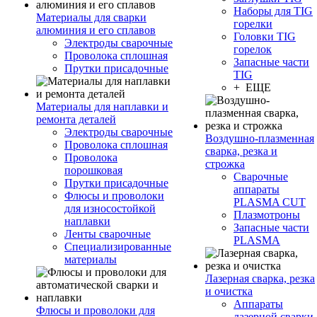
Наборы для TIG
Материалы для сварки
горелки
алюминия и его сплавов
Головки TIG
Электроды сварочные
горелок
Проволока сплошная
Запасные части
Прутки присадочные
TIG
+ ЕЩЕ
Материалы для наплавки и
ремонта деталей
Электроды сварочные
Воздушно-плазменная
Проволока сплошная
сварка, резка и
Проволока
строжка
порошковая
Сварочные
Прутки присадочные
аппараты
Флюсы и проволоки
PLASMA CUT
для износостойкой
Плазмотроны
наплавки
Запасные части
Ленты сварочные
PLASMA
Специализированные
материалы
Лазерная сварка, резка
и очистка
Аппараты
Флюсы и проволоки для
лазерной сварки