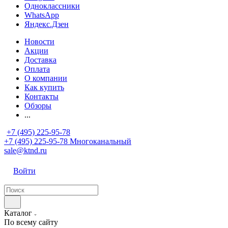
Одноклассники
WhatsApp
Яндекс.Дзен
Новости
Акции
Доставка
Оплата
О компании
Как купить
Контакты
Обзоры
...
+7 (495) 225-95-78
+7 (495) 225-95-78
Многоканальный
sale@ktnd.ru
Войти
Каталог
По всему сайту