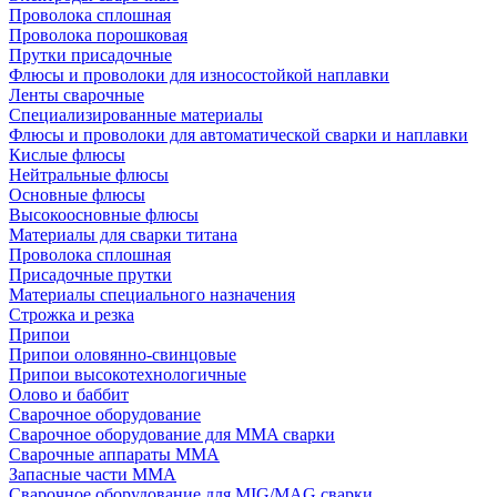
Проволока сплошная
Проволока порошковая
Прутки присадочные
Флюсы и проволоки для износостойкой наплавки
Ленты сварочные
Специализированные материалы
Флюсы и проволоки для автоматической сварки и наплавки
Кислые флюсы
Нейтральные флюсы
Основные флюсы
Высокоосновные флюсы
Материалы для сварки титана
Проволока сплошная
Присадочные прутки
Материалы специального назначения
Строжка и резка
Припои
Припои оловянно-свинцовые
Припои высокотехнологичные
Олово и баббит
Сварочное оборудование
Сварочное оборудование для MMA сварки
Сварочные аппараты MMA
Запасные части MMA
Сварочное оборудование для MIG/MAG сварки