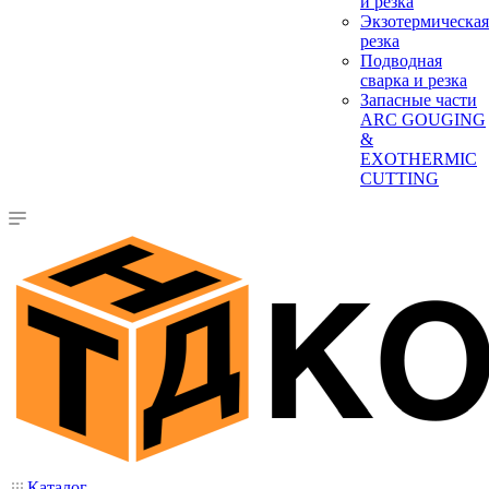
и резка
Экзотермическая
резка
Подводная
сварка и резка
Запасные части
ARC GOUGING
&
EXOTHERMIC
CUTTING
Каталог