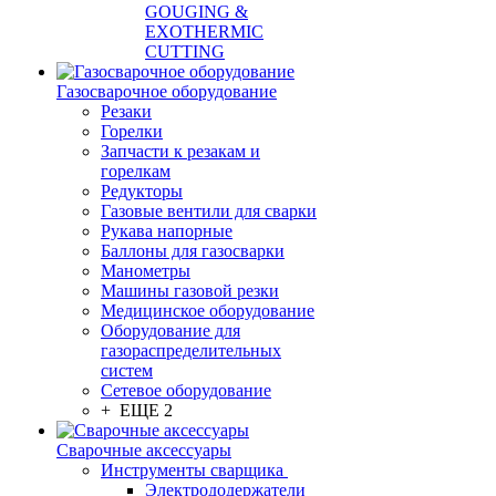
GOUGING &
EXOTHERMIC
CUTTING
Газосварочное оборудование
Резаки
Горелки
Запчасти к резакам и
горелкам
Редукторы
Газовые вентили для сварки
Рукава напорные
Баллоны для газосварки
Манометры
Машины газовой резки
Медицинское оборудование
Оборудование для
газораспределительных
систем
Сетевое оборудование
+ ЕЩЕ 2
Сварочные аксессуары
Инструменты сварщика
Электрододержатели