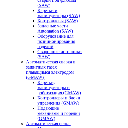
сварки под флюсом
(SAW)
Каретки и
манипуляторы (SAW)
Контроллеры (SAW)
Запасные части
Automation (SAW)
Оборудование для
позиционирования
изделий
Сварочные источники
(SAW)
Автоматическая сварка в
защитных газах
плавящимся электродом
(GMAW)
Каретки,
манипуляторы и
роботизация (GMAW)
Контроллеры и блоки
управления (GMAW)
Подающие
механизмы и горелки
(GMAW)
Автоматическая резка