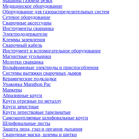
Машины газовой резки
Медицинское оборудование
Оборудование для газораспределительных систем
Сетевое оборудование
Сварочные аксессуары
Инструменты сварщика
Электрододержатели
Клеммы заземления
Сварочный кабель
Инструмент и вспомогательное оборудование
Магнитные угольники
Молотки сварщика
Вольфрамовые электроды и приспособления
Системы вытяжки сварочных дымов
Керамические подкладки
Упаковка Marathon Pac
Маркеры
Абразивные круги
Круги отрезные по металлу
Круги зачистные
Круги лепестковые тарельчатые
Самозацепляемые шлифовальные круги
Шлифовальные листы
Защита лица, глаз и органов дыхания
Сварочные маски, шлемы и щитки