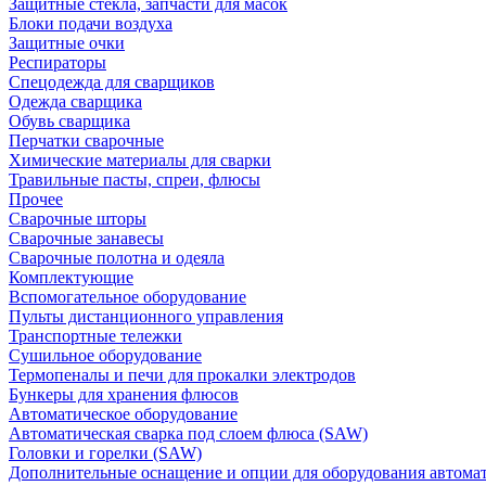
Защитные стекла, запчасти для масок
Блоки подачи воздуха
Защитные очки
Респираторы
Спецодежда для сварщиков
Одежда сварщика
Обувь сварщика
Перчатки сварочные
Химические материалы для сварки
Травильные пасты, спреи, флюсы
Прочее
Сварочные шторы
Сварочные занавесы
Сварочные полотна и одеяла
Комплектующие
Вспомогательное оборудование
Пульты дистанционного управления
Транспортные тележки
Сушильное оборудование
Термопеналы и печи для прокалки электродов
Бункеры для хранения флюсов
Автоматическое оборудование
Автоматическая сварка под слоем флюса (SAW)
Головки и горелки (SAW)
Дополнительные оснащение и опции для оборудования автома