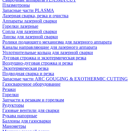
Плазмотроны
Запасные части PLASMA
Лазерная сварка, резка и очистка
Аппараты лазерной сварки
Горелки лазерные
Сопла для лазерной сварки
Линзы для лазерной сварки
Ролики подающего механизма для лазерного аппарата
Каналы направляющие для лазерного аппарата
Уплотнительные кольца для лазерной сварки
Дуговая строжка и экзотермическая резка
Воздушно-дуговая строжка и резка
Экзотермическая резка
Подводная сварка и резка
Запасные части ARC GOUGING & EXOTHERMIC CUTTING
Газосварочное оборудование
Резаки
Горелки
Запчасти к резакам и горелкам
Редукторы
Газовые вентили для сварки
Рукава напорные
Баллоны для газосварки
Манометры