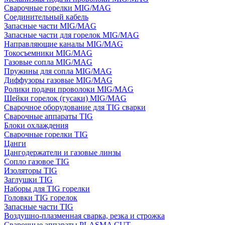
Сварочные горелки MIG/MAG
Соединительный кабель
Запасные части MIG/MAG
Запасные части для горелок MIG/MAG
Направляющие каналы MIG/MAG
Токосъемники MIG/MAG
Газовые сопла MIG/MAG
Пружины для сопла MIG/MAG
Диффузоры газовые MIG/MAG
Ролики подачи проволоки MIG/MAG
Шейки горелок (гусаки) MIG/MAG
Сварочное оборудование для TIG сварки
Сварочные аппараты TIG
Блоки охлаждения
Сварочные горелки TIG
Цанги
Цангодержатели и газовые линзы
Сопло газовое TIG
Изоляторы TIG
Заглушки TIG
Наборы для TIG горелки
Головки TIG горелок
Запасные части TIG
Воздушно-плазменная сварка, резка и строжка
Сварочные аппараты PLASMA CUT