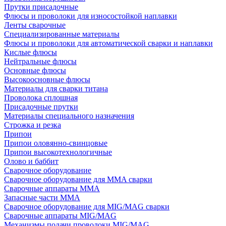
Прутки присадочные
Флюсы и проволоки для износостойкой наплавки
Ленты сварочные
Специализированные материалы
Флюсы и проволоки для автоматической сварки и наплавки
Кислые флюсы
Нейтральные флюсы
Основные флюсы
Высокоосновные флюсы
Материалы для сварки титана
Проволока сплошная
Присадочные прутки
Материалы специального назначения
Строжка и резка
Припои
Припои оловянно-свинцовые
Припои высокотехнологичные
Олово и баббит
Сварочное оборудование
Сварочное оборудование для MMA сварки
Сварочные аппараты MMA
Запасные части MMA
Сварочное оборудование для MIG/MAG сварки
Сварочные аппараты MIG/MAG
Механизмы подачи проволоки MIG/MAG