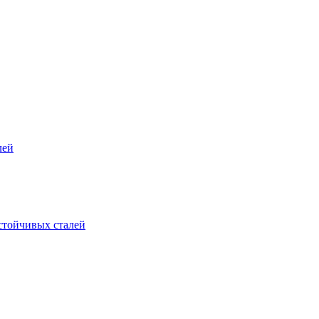
лей
стойчивых сталей