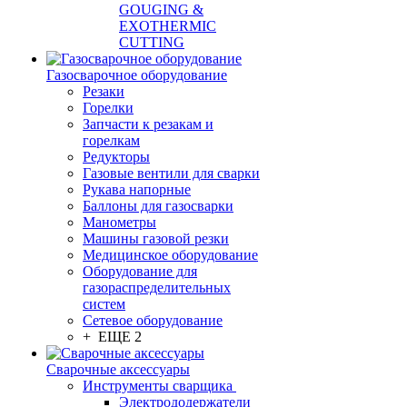
GOUGING &
EXOTHERMIC
CUTTING
Газосварочное оборудование
Резаки
Горелки
Запчасти к резакам и
горелкам
Редукторы
Газовые вентили для сварки
Рукава напорные
Баллоны для газосварки
Манометры
Машины газовой резки
Медицинское оборудование
Оборудование для
газораспределительных
систем
Сетевое оборудование
+ ЕЩЕ 2
Сварочные аксессуары
Инструменты сварщика
Электрододержатели