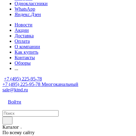
Одноклассники
WhatsApp
Яндекс.Дзен
Новости
Акции
Доставка
Оплата
О компании
Как купить
Контакты
Обзоры
...
+7 (495) 225-95-78
+7 (495) 225-95-78
Многоканальный
sale@ktnd.ru
Войти
Каталог
По всему сайту