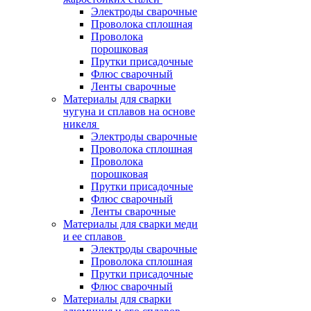
Электроды сварочные
Проволока сплошная
Проволока
порошковая
Прутки присадочные
Флюс сварочный
Ленты сварочные
Материалы для сварки
чугуна и сплавов на основе
никеля
Электроды сварочные
Проволока сплошная
Проволока
порошковая
Прутки присадочные
Флюс сварочный
Ленты сварочные
Материалы для сварки меди
и ее сплавов
Электроды сварочные
Проволока сплошная
Прутки присадочные
Флюс сварочный
Материалы для сварки