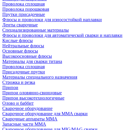
Проволока сплошная
Проволока порошковая
Прутки присадочные
Флюсы и проволоки для износостойкой наплавки
Ленты сварочные
Специализированные материалы
Флюсы и проволоки для автоматической сварки и наплавки
Кислые флюсы
Нейтральные флюсы
Основные флюсы
Высокоосновные флюсы
Материалы для сварки титана
Проволока сплошная
Присадочные прутки
Материалы специального назначения
Строжка и резка
Припои
Припои оловянно-свинцовые
Припои высокотехнологичные
Олово и баббит
Сварочное оборудование
Сварочное оборудование для MMA сварки
Сварочные аппараты MMA
Запасные части MMA
Сварочное оборудование для MIG/MAG сварки