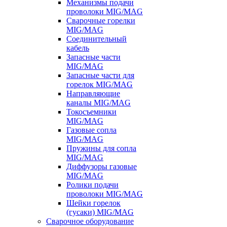
Механизмы подачи
проволоки MIG/MAG
Сварочные горелки
MIG/MAG
Соединительный
кабель
Запасные части
MIG/MAG
Запасные части для
горелок MIG/MAG
Направляющие
каналы MIG/MAG
Токосъемники
MIG/MAG
Газовые сопла
MIG/MAG
Пружины для сопла
MIG/MAG
Диффузоры газовые
MIG/MAG
Ролики подачи
проволоки MIG/MAG
Шейки горелок
(гусаки) MIG/MAG
Сварочное оборудование