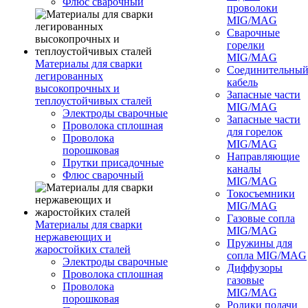
Флюс сварочный
проволоки
MIG/MAG
Сварочные
горелки
MIG/MAG
Материалы для сварки
Соединительны
легированных
кабель
высокопрочных и
Запасные части
теплоустойчивых сталей
MIG/MAG
Электроды сварочные
Запасные части
Проволока сплошная
для горелок
Проволока
MIG/MAG
порошковая
Направляющие
Прутки присадочные
каналы
Флюс сварочный
MIG/MAG
Токосъемники
MIG/MAG
Газовые сопла
Материалы для сварки
MIG/MAG
нержавеющих и
Пружины для
жаростойких сталей
сопла MIG/MAG
Электроды сварочные
Диффузоры
Проволока сплошная
газовые
Проволока
MIG/MAG
порошковая
Ролики подачи