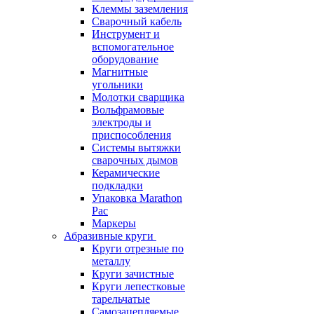
Клеммы заземления
Сварочный кабель
Инструмент и
вспомогательное
оборудование
Магнитные
угольники
Молотки сварщика
Вольфрамовые
электроды и
приспособления
Системы вытяжки
сварочных дымов
Керамические
подкладки
Упаковка Marathon
Pac
Маркеры
Абразивные круги
Круги отрезные по
металлу
Круги зачистные
Круги лепестковые
тарельчатые
Самозацепляемые