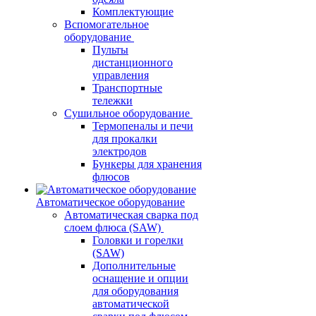
Комплектующие
Вспомогательное
оборудование
Пульты
дистанционного
управления
Транспортные
тележки
Сушильное оборудование
Термопеналы и печи
для прокалки
электродов
Бункеры для хранения
флюсов
Автоматическое оборудование
Автоматическая сварка под
слоем флюса (SAW)
Головки и горелки
(SAW)
Дополнительные
оснащение и опции
для оборудования
автоматической