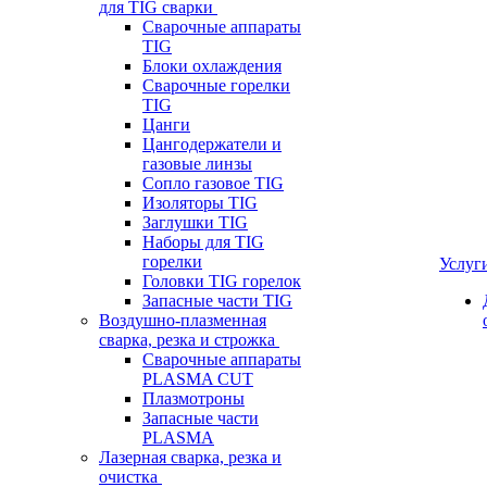
для TIG сварки
Сварочные аппараты
TIG
Блоки охлаждения
Сварочные горелки
TIG
Цанги
Цангодержатели и
газовые линзы
Сопло газовое TIG
Изоляторы TIG
Заглушки TIG
Наборы для TIG
горелки
Услуг
Головки TIG горелок
Запасные части TIG
Воздушно-плазменная
сварка, резка и строжка
Сварочные аппараты
PLASMA CUT
Плазмотроны
Запасные части
PLASMA
Лазерная сварка, резка и
очистка