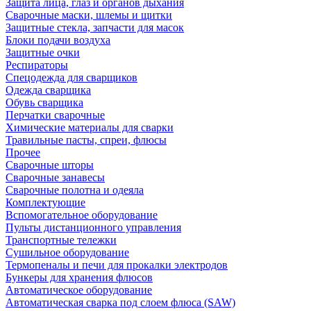
Защита лица, глаз и органов дыхания
Сварочные маски, шлемы и щитки
Защитные стекла, запчасти для масок
Блоки подачи воздуха
Защитные очки
Респираторы
Спецодежда для сварщиков
Одежда сварщика
Обувь сварщика
Перчатки сварочные
Химические материалы для сварки
Травильные пасты, спреи, флюсы
Прочее
Сварочные шторы
Сварочные занавесы
Сварочные полотна и одеяла
Комплектующие
Вспомогательное оборудование
Пульты дистанционного управления
Транспортные тележки
Сушильное оборудование
Термопеналы и печи для прокалки электродов
Бункеры для хранения флюсов
Автоматическое оборудование
Автоматическая сварка под слоем флюса (SAW)