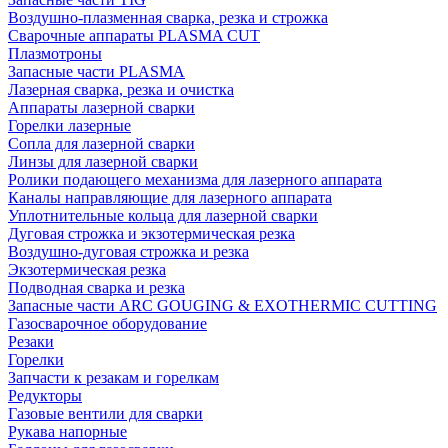
Воздушно-плазменная сварка, резка и строжка
Сварочные аппараты PLASMA CUT
Плазмотроны
Запасные части PLASMA
Лазерная сварка, резка и очистка
Аппараты лазерной сварки
Горелки лазерные
Сопла для лазерной сварки
Линзы для лазерной сварки
Ролики подающего механизма для лазерного аппарата
Каналы направляющие для лазерного аппарата
Уплотнительные кольца для лазерной сварки
Дуговая строжка и экзотермическая резка
Воздушно-дуговая строжка и резка
Экзотермическая резка
Подводная сварка и резка
Запасные части ARC GOUGING & EXOTHERMIC CUTTING
Газосварочное оборудование
Резаки
Горелки
Запчасти к резакам и горелкам
Редукторы
Газовые вентили для сварки
Рукава напорные