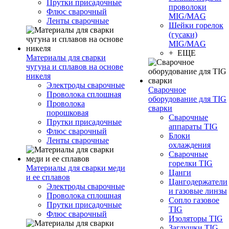
Прутки присадочные
проволоки
Флюс сварочный
MIG/MAG
Ленты сварочные
Шейки горелок
(гусаки)
MIG/MAG
+ ЕЩЕ
Материалы для сварки
чугуна и сплавов на основе
никеля
Электроды сварочные
Сварочное
Проволока сплошная
оборудование для TIG
Проволока
сварки
порошковая
Сварочные
Прутки присадочные
аппараты TIG
Флюс сварочный
Блоки
Ленты сварочные
охлаждения
Сварочные
горелки TIG
Материалы для сварки меди
Цанги
и ее сплавов
Цангодержатели
Электроды сварочные
и газовые линзы
Проволока сплошная
Сопло газовое
Прутки присадочные
TIG
Флюс сварочный
Изоляторы TIG
Заглушки TIG