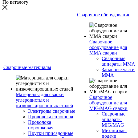
По каталогу
Сварочное оборудование
Сварочное
оборудование для
MMA сварки
Сварочные
аппараты MMA
Сварочные материалы
Запасные части
MMA
Материалы для сварки
Сварочное
углеродистых и
оборудование для
низколегированных сталей
MIG/MAG сварки
Электроды сварочные
Сварочные
Проволока сплошная
аппараты
Проволока
MIG/MAG
порошковая
Механизмы
Прутки присадочные
подачи