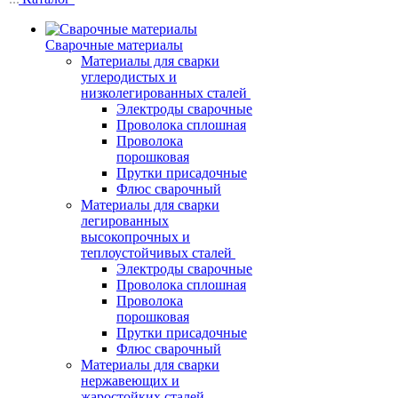
Сварочные материалы
Материалы для сварки
углеродистых и
низколегированных сталей
Электроды сварочные
Проволока сплошная
Проволока
порошковая
Прутки присадочные
Флюс сварочный
Материалы для сварки
легированных
высокопрочных и
теплоустойчивых сталей
Электроды сварочные
Проволока сплошная
Проволока
порошковая
Прутки присадочные
Флюс сварочный
Материалы для сварки
нержавеющих и
жаростойких сталей