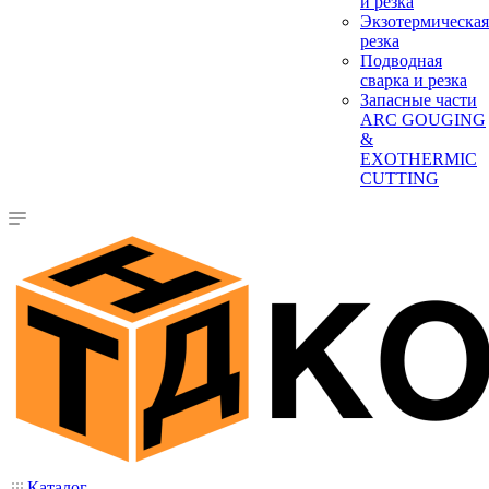
и резка
Экзотермическая
резка
Подводная
сварка и резка
Запасные части
ARC GOUGING
&
EXOTHERMIC
CUTTING
Каталог