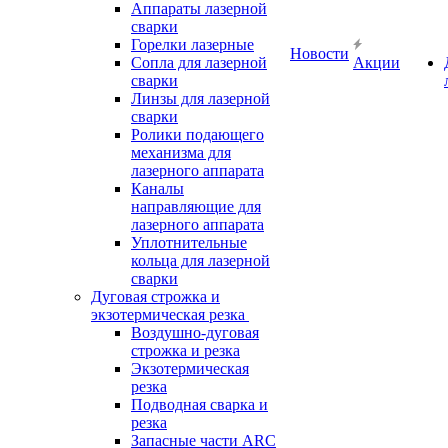
Аппараты лазерной
сварки
Горелки лазерные
Новости
Сопла для лазерной
Акции
сварки
Линзы для лазерной
сварки
Ролики подающего
механизма для
лазерного аппарата
Каналы
направляющие для
лазерного аппарата
Уплотнительные
кольца для лазерной
сварки
Дуговая строжка и
экзотермическая резка
Воздушно-дуговая
строжка и резка
Экзотермическая
резка
Подводная сварка и
резка
Запасные части ARC