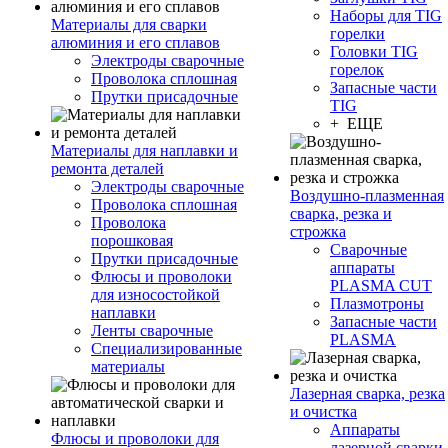
Наборы для TIG
Материалы для сварки
горелки
алюминия и его сплавов
Головки TIG
Электроды сварочные
горелок
Проволока сплошная
Запасные части
Прутки присадочные
TIG
+ ЕЩЕ
Материалы для наплавки и
ремонта деталей
Электроды сварочные
Воздушно-плазменная
Проволока сплошная
сварка, резка и
Проволока
строжка
порошковая
Сварочные
Прутки присадочные
аппараты
Флюсы и проволоки
PLASMA CUT
для износостойкой
Плазмотроны
наплавки
Запасные части
Ленты сварочные
PLASMA
Специализированные
материалы
Лазерная сварка, резка
и очистка
Аппараты
Флюсы и проволоки для
лазерной сварки