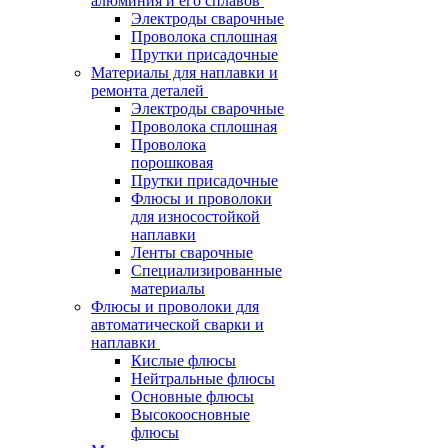
алюминия и его сплавов
Электроды сварочные
Проволока сплошная
Прутки присадочные
Материалы для наплавки и
ремонта деталей
Электроды сварочные
Проволока сплошная
Проволока
порошковая
Прутки присадочные
Флюсы и проволоки
для износостойкой
наплавки
Ленты сварочные
Специализированные
материалы
Флюсы и проволоки для
автоматической сварки и
наплавки
Кислые флюсы
Нейтральные флюсы
Основные флюсы
Высокоосновные
флюсы