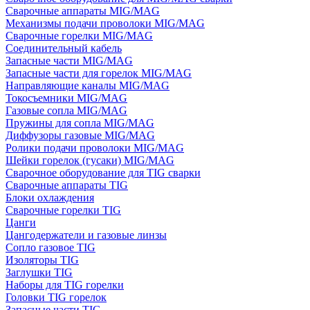
Сварочные аппараты MIG/MAG
Механизмы подачи проволоки MIG/MAG
Сварочные горелки MIG/MAG
Соединительный кабель
Запасные части MIG/MAG
Запасные части для горелок MIG/MAG
Направляющие каналы MIG/MAG
Токосъемники MIG/MAG
Газовые сопла MIG/MAG
Пружины для сопла MIG/MAG
Диффузоры газовые MIG/MAG
Ролики подачи проволоки MIG/MAG
Шейки горелок (гусаки) MIG/MAG
Сварочное оборудование для TIG сварки
Сварочные аппараты TIG
Блоки охлаждения
Сварочные горелки TIG
Цанги
Цангодержатели и газовые линзы
Сопло газовое TIG
Изоляторы TIG
Заглушки TIG
Наборы для TIG горелки
Головки TIG горелок
Запасные части TIG