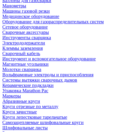
Баллоны для газосварки
Манометры
Машины газовой резки
Медицинское оборудование
Оборудование для газораспределительных систем
Сетевое оборудование
Сварочные аксессуары
Инструменты сварщика
Электрододержатели
Клеммы заземления
Сварочный кабель
Инструмент и вспомогательное оборудование
Магнитные угольники
Молотки сварщика
Вольфрамовые электроды и приспособления
Системы вытяжки сварочных дымов
Керамические подкладки
Упаковка Marathon Pac
Маркеры
Абразивные круги
Круги отрезные по металлу
Круги зачистные
Круги лепестковые тарельчатые
Самозацепляемые шлифовальные круги
Шлифовальные листы