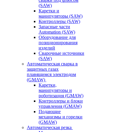
сварки под флюсом
(SAW)
Каретки и
манипуляторы (SAW)
Контроллеры (SAW)
Запасные части
Automation (SAW)
Оборудование для
позиционирования
изделий
Сварочные источники
(SAW)
Автоматическая сварка в
защитных газах
плавящимся электродом
(GMAW)
Каретки,
манипуляторы и
роботизация (GMAW)
Контроллеры и блоки
управления (GMAW)
Подающие
механизмы и горелки
(GMAW)
Автоматическая резка