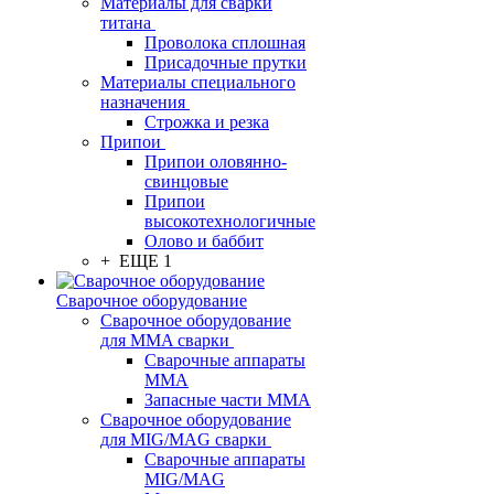
Материалы для сварки
титана
Проволока сплошная
Присадочные прутки
Материалы специального
назначения
Строжка и резка
Припои
Припои оловянно-
свинцовые
Припои
высокотехнологичные
Олово и баббит
+ ЕЩЕ 1
Сварочное оборудование
Сварочное оборудование
для MMA сварки
Сварочные аппараты
MMA
Запасные части MMA
Сварочное оборудование
для MIG/MAG сварки
Сварочные аппараты
MIG/MAG