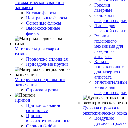
автоматической сварки и
Горелки
наплавки
лазерные
Кислые флюсы
Сопла для
Нейтральные флюсы
лазерной сварки
Основные флюсы
Линзы для
Высокоосновные
лазерной сварки
флюсы
Ролики
подающего
механизма для
Материалы для сварки
лазерного
титана
аппарата
Проволока сплошная
Каналы
Присадочные прутки
направляющие
для лазерного
аппарата
Материалы специального
Уплотнительные
назначения
кольца для
Строжка и резка
лазерной сварки
Припои
Припои оловянно-
Дуговая строжка и
свинцовые
экзотермическая резка
Припои
Воздушно-
высокотехнологичные
дуговая строжка
Олово и баббит