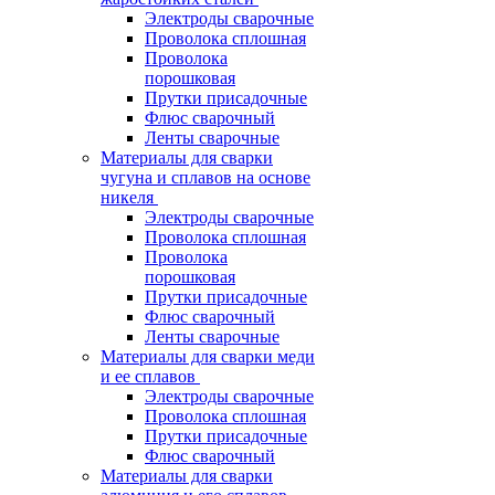
Электроды сварочные
Проволока сплошная
Проволока
порошковая
Прутки присадочные
Флюс сварочный
Ленты сварочные
Материалы для сварки
чугуна и сплавов на основе
никеля
Электроды сварочные
Проволока сплошная
Проволока
порошковая
Прутки присадочные
Флюс сварочный
Ленты сварочные
Материалы для сварки меди
и ее сплавов
Электроды сварочные
Проволока сплошная
Прутки присадочные
Флюс сварочный
Материалы для сварки