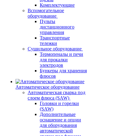
Комплектующие
Вспомогательное
оборудование
Пульты
дистанционного
управления
Транспортные
тележки
Сушильное оборудование
Термопеналы и печи
для прокалки
электродов
Бункеры для хранения
флюсов
Автоматическое оборудование
Автоматическая сварка под
слоем флюса (SAW)
Головки и горелки
(SAW)
Дополнительные
оснащение и опции
для оборудования
автоматической