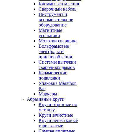
Клеммы заземления
Сварочный кабель
Инструмент и
вспомогательное
оборудование
Магнитные
угольники
Молотки сварщика
Вольфрамовые
электроды и
приспособления
Системы вытяжки
сварочных дымов
Керамические
подкладки
Упаковка Marathon
Pac
Маркеры
Абразивные круги
Круги отрезные по
металлу
Круги зачистные
Круги лепестковые
тарельчатые
Самозацепляемые