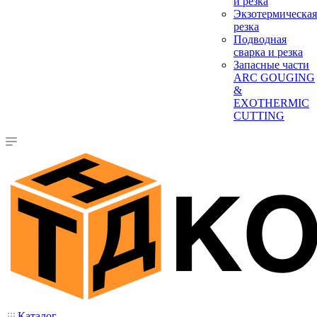
и резка
Экзотермическая
резка
Подводная
сварка и резка
Запасные части
ARC GOUGING
&
EXOTHERMIC
CUTTING
Каталог