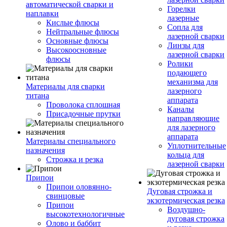
автоматической сварки и
Горелки
наплавки
лазерные
Кислые флюсы
Сопла для
Нейтральные флюсы
лазерной сварки
Основные флюсы
Линзы для
Высокоосновные
лазерной сварки
флюсы
Ролики
подающего
механизма для
Материалы для сварки
лазерного
титана
аппарата
Проволока сплошная
Каналы
Присадочные прутки
направляющие
для лазерного
аппарата
Материалы специального
Уплотнительные
назначения
кольца для
Строжка и резка
лазерной сварки
Припои
Припои оловянно-
Дуговая строжка и
свинцовые
экзотермическая резка
Припои
Воздушно-
высокотехнологичные
дуговая строжка
Олово и баббит