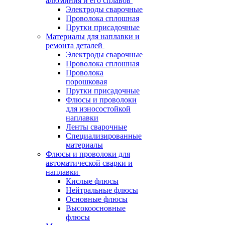
алюминия и его сплавов
Электроды сварочные
Проволока сплошная
Прутки присадочные
Материалы для наплавки и
ремонта деталей
Электроды сварочные
Проволока сплошная
Проволока
порошковая
Прутки присадочные
Флюсы и проволоки
для износостойкой
наплавки
Ленты сварочные
Специализированные
материалы
Флюсы и проволоки для
автоматической сварки и
наплавки
Кислые флюсы
Нейтральные флюсы
Основные флюсы
Высокоосновные
флюсы