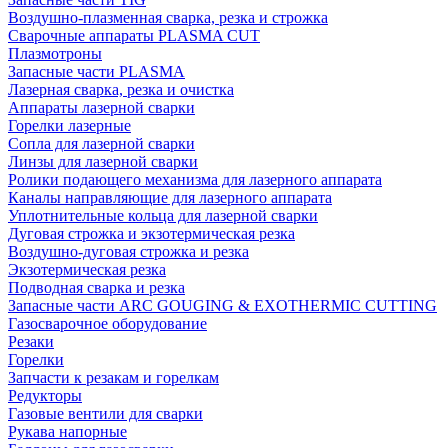
Воздушно-плазменная сварка, резка и строжка
Сварочные аппараты PLASMA CUT
Плазмотроны
Запасные части PLASMA
Лазерная сварка, резка и очистка
Аппараты лазерной сварки
Горелки лазерные
Сопла для лазерной сварки
Линзы для лазерной сварки
Ролики подающего механизма для лазерного аппарата
Каналы направляющие для лазерного аппарата
Уплотнительные кольца для лазерной сварки
Дуговая строжка и экзотермическая резка
Воздушно-дуговая строжка и резка
Экзотермическая резка
Подводная сварка и резка
Запасные части ARC GOUGING & EXOTHERMIC CUTTING
Газосварочное оборудование
Резаки
Горелки
Запчасти к резакам и горелкам
Редукторы
Газовые вентили для сварки
Рукава напорные