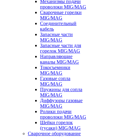
Механизмы подачи
проволоки MIG/MAG
Сварочные горелки
MIG/MAG
Соединительный
кабель
Запасные части
MIG/MAG
Запасные части для
горелок MIG/MAG
Направляющие
каналы MIG/MAG
Токосъемники
MIG/MAG
Газовые сопла
MIG/MAG
Пружины для сопла
MIG/MAG
Диффузоры газовые
MIG/MAG
Ролики подачи
проволоки MIG/MAG
Шейки горелок
(гусаки) MIG/MAG
Сварочное оборудование