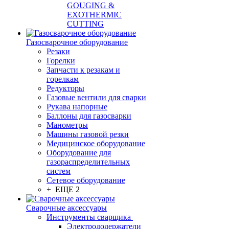
GOUGING &
EXOTHERMIC
CUTTING
Газосварочное оборудование
Резаки
Горелки
Запчасти к резакам и
горелкам
Редукторы
Газовые вентили для сварки
Рукава напорные
Баллоны для газосварки
Манометры
Машины газовой резки
Медицинское оборудование
Оборудование для
газораспределительных
систем
Сетевое оборудование
+ ЕЩЕ 2
Сварочные аксессуары
Инструменты сварщика
Электрододержатели