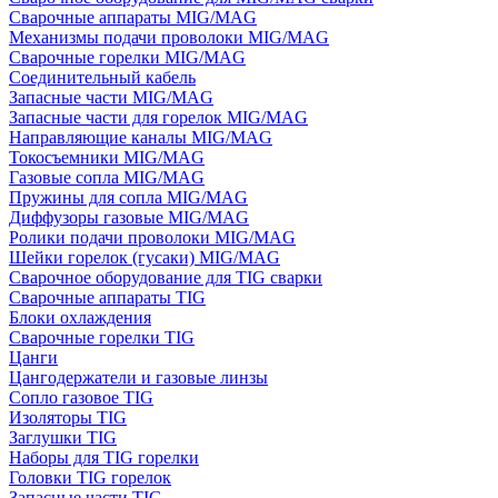
Сварочные аппараты MIG/MAG
Механизмы подачи проволоки MIG/MAG
Сварочные горелки MIG/MAG
Соединительный кабель
Запасные части MIG/MAG
Запасные части для горелок MIG/MAG
Направляющие каналы MIG/MAG
Токосъемники MIG/MAG
Газовые сопла MIG/MAG
Пружины для сопла MIG/MAG
Диффузоры газовые MIG/MAG
Ролики подачи проволоки MIG/MAG
Шейки горелок (гусаки) MIG/MAG
Сварочное оборудование для TIG сварки
Сварочные аппараты TIG
Блоки охлаждения
Сварочные горелки TIG
Цанги
Цангодержатели и газовые линзы
Сопло газовое TIG
Изоляторы TIG
Заглушки TIG
Наборы для TIG горелки
Головки TIG горелок
Запасные части TIG