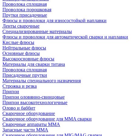
Проволока сплошная
Проволока порошковая
Прутки присадочные
Флюсы и проволоки для износостойкой наплавки
Ленты сварочные
Специализированные материалы
Флюсы и проволоки для автоматической сварки и наплавки
Кислые флюсы
Нейтральные флюсы
Основные флюсы
Высокоосновные флюсы
Материалы для сварки титана
Проволока сплошная
Присадочные прутки
Материалы специального назначения
Строжка и резка
Припои
Припои оловянно-свинцовые
Припои высокотехнологичные
Олово и баббит
Сварочное оборудование
Сварочное оборудование для MMA сварки
Сварочные аппараты MMA
Запасные части MMA
Сварочное оборудование для MIG/MAG сварки