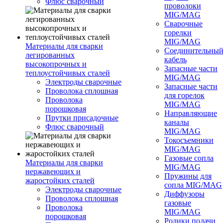
Флюс сварочный
проволоки
MIG/MAG
Сварочные
горелки
MIG/MAG
Материалы для сварки
Соединительны
легированных
кабель
высокопрочных и
Запасные части
теплоустойчивых сталей
MIG/MAG
Электроды сварочные
Запасные части
Проволока сплошная
для горелок
Проволока
MIG/MAG
порошковая
Направляющие
Прутки присадочные
каналы
Флюс сварочный
MIG/MAG
Токосъемники
MIG/MAG
Газовые сопла
Материалы для сварки
MIG/MAG
нержавеющих и
Пружины для
жаростойких сталей
сопла MIG/MAG
Электроды сварочные
Диффузоры
Проволока сплошная
газовые
Проволока
MIG/MAG
порошковая
Ролики подачи