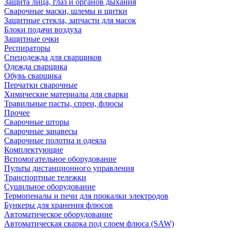
Защита лица, глаз и органов дыхания
Сварочные маски, шлемы и щитки
Защитные стекла, запчасти для масок
Блоки подачи воздуха
Защитные очки
Респираторы
Спецодежда для сварщиков
Одежда сварщика
Обувь сварщика
Перчатки сварочные
Химические материалы для сварки
Травильные пасты, спреи, флюсы
Прочее
Сварочные шторы
Сварочные занавесы
Сварочные полотна и одеяла
Комплектующие
Вспомогательное оборудование
Пульты дистанционного управления
Транспортные тележки
Сушильное оборудование
Термопеналы и печи для прокалки электродов
Бункеры для хранения флюсов
Автоматическое оборудование
Автоматическая сварка под слоем флюса (SAW)