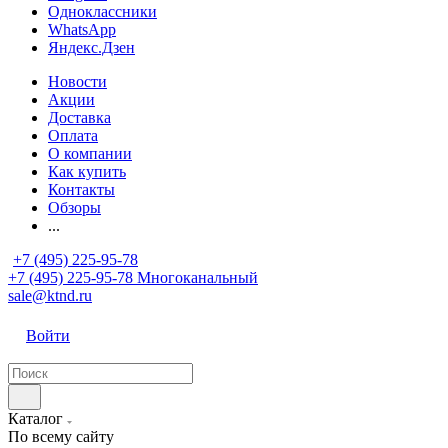
Одноклассники
WhatsApp
Яндекс.Дзен
Новости
Акции
Доставка
Оплата
О компании
Как купить
Контакты
Обзоры
...
+7 (495) 225-95-78
+7 (495) 225-95-78
Многоканальный
sale@ktnd.ru
Войти
Каталог
По всему сайту