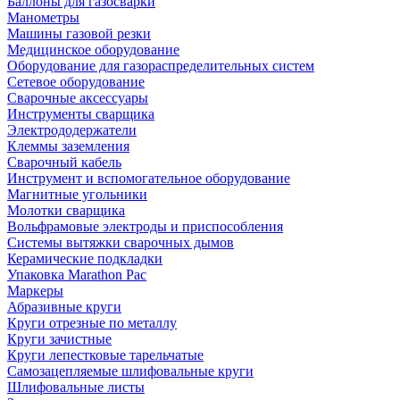
Баллоны для газосварки
Манометры
Машины газовой резки
Медицинское оборудование
Оборудование для газораспределительных систем
Сетевое оборудование
Сварочные аксессуары
Инструменты сварщика
Электрододержатели
Клеммы заземления
Сварочный кабель
Инструмент и вспомогательное оборудование
Магнитные угольники
Молотки сварщика
Вольфрамовые электроды и приспособления
Системы вытяжки сварочных дымов
Керамические подкладки
Упаковка Marathon Pac
Маркеры
Абразивные круги
Круги отрезные по металлу
Круги зачистные
Круги лепестковые тарельчатые
Самозацепляемые шлифовальные круги
Шлифовальные листы