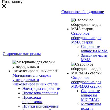
По каталогу
Сварочное оборудование
Сварочное
оборудование для
MMA сварки
Сварочные
аппараты MMA
Сварочные материалы
Запасные части
MMA
Материалы для сварки
Сварочное
углеродистых и
оборудование для
низколегированных сталей
MIG/MAG сварки
Электроды сварочные
Сварочные
Проволока сплошная
аппараты
Проволока
MIG/MAG
порошковая
Механизмы
Прутки присадочные
подачи