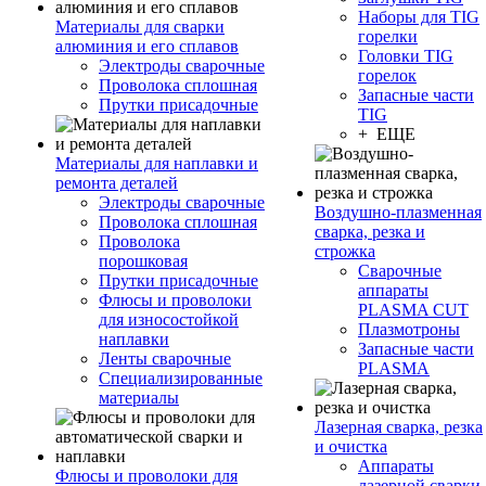
Наборы для TIG
Материалы для сварки
горелки
алюминия и его сплавов
Головки TIG
Электроды сварочные
горелок
Проволока сплошная
Запасные части
Прутки присадочные
TIG
+ ЕЩЕ
Материалы для наплавки и
ремонта деталей
Электроды сварочные
Воздушно-плазменная
Проволока сплошная
сварка, резка и
Проволока
строжка
порошковая
Сварочные
Прутки присадочные
аппараты
Флюсы и проволоки
PLASMA CUT
для износостойкой
Плазмотроны
наплавки
Запасные части
Ленты сварочные
PLASMA
Специализированные
материалы
Лазерная сварка, резка
и очистка
Аппараты
Флюсы и проволоки для
лазерной сварки