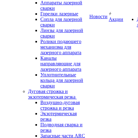
Аппараты лазерной
сварки
Горелки лазерные
Новости
Сопла для лазерной
Акции
сварки
Линзы для лазерной
сварки
Ролики подающего
механизма для
лазерного аппарата
Каналы
направляющие для
лазерного аппарата
Уплотнительные
кольца для лазерной
сварки
Дуговая строжка и
экзотермическая резка
Воздушно-дуговая
строжка и резка
Экзотермическая
резка
Подводная сварка и
резка
Запасные части ARC