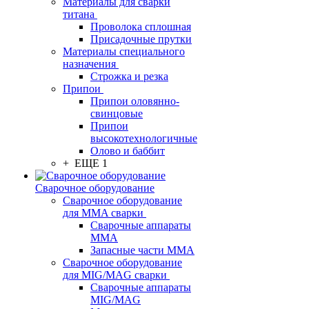
Материалы для сварки
титана
Проволока сплошная
Присадочные прутки
Материалы специального
назначения
Строжка и резка
Припои
Припои оловянно-
свинцовые
Припои
высокотехнологичные
Олово и баббит
+ ЕЩЕ 1
Сварочное оборудование
Сварочное оборудование
для MMA сварки
Сварочные аппараты
MMA
Запасные части MMA
Сварочное оборудование
для MIG/MAG сварки
Сварочные аппараты
MIG/MAG