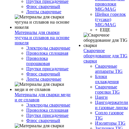
Прутки присадочные
проволоки
Флюс сварочный
MIG/MAG
Ленты сварочные
Шейки горелок
(гусаки)
MIG/MAG
+ ЕЩЕ
Материалы для сварки
чугуна и сплавов на основе
никеля
Электроды сварочные
Сварочное
Проволока сплошная
оборудование для TIG
Проволока
сварки
порошковая
Сварочные
Прутки присадочные
аппараты TIG
Флюс сварочный
Блоки
Ленты сварочные
охлаждения
Сварочные
горелки TIG
Материалы для сварки меди
Цанги
и ее сплавов
Цангодержатели
Электроды сварочные
и газовые линзы
Проволока сплошная
Сопло газовое
Прутки присадочные
TIG
Флюс сварочный
Изоляторы TIG
Заглушки TIG