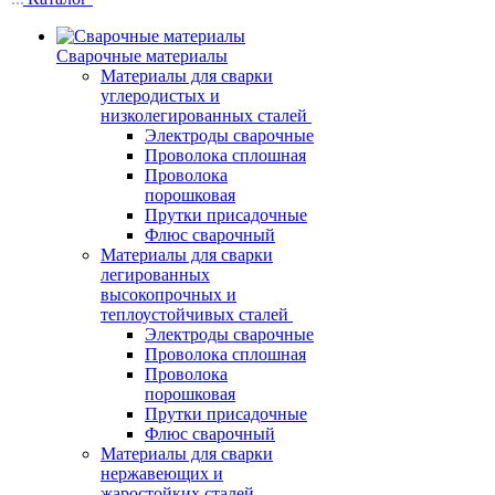
Сварочные материалы
Материалы для сварки
углеродистых и
низколегированных сталей
Электроды сварочные
Проволока сплошная
Проволока
порошковая
Прутки присадочные
Флюс сварочный
Материалы для сварки
легированных
высокопрочных и
теплоустойчивых сталей
Электроды сварочные
Проволока сплошная
Проволока
порошковая
Прутки присадочные
Флюс сварочный
Материалы для сварки
нержавеющих и
жаростойких сталей