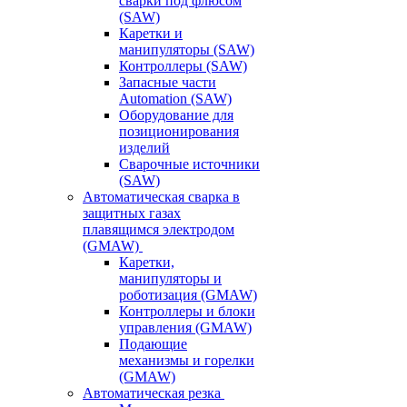
сварки под флюсом
(SAW)
Каретки и
манипуляторы (SAW)
Контроллеры (SAW)
Запасные части
Automation (SAW)
Оборудование для
позиционирования
изделий
Сварочные источники
(SAW)
Автоматическая сварка в
защитных газах
плавящимся электродом
(GMAW)
Каретки,
манипуляторы и
роботизация (GMAW)
Контроллеры и блоки
управления (GMAW)
Подающие
механизмы и горелки
(GMAW)
Автоматическая резка