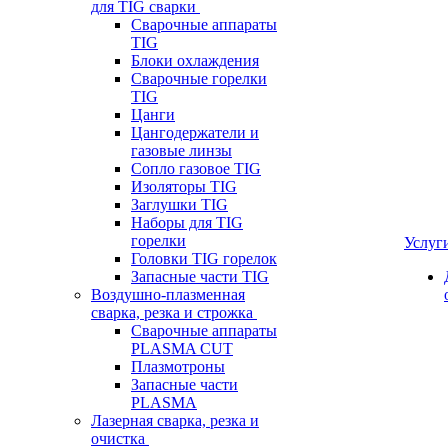
для TIG сварки
Сварочные аппараты
TIG
Блоки охлаждения
Сварочные горелки
TIG
Цанги
Цангодержатели и
газовые линзы
Сопло газовое TIG
Изоляторы TIG
Заглушки TIG
Наборы для TIG
горелки
Услуг
Головки TIG горелок
Запасные части TIG
Воздушно-плазменная
сварка, резка и строжка
Сварочные аппараты
PLASMA CUT
Плазмотроны
Запасные части
PLASMA
Лазерная сварка, резка и
очистка