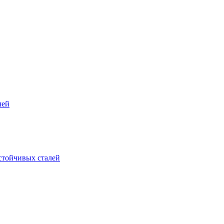
лей
стойчивых сталей