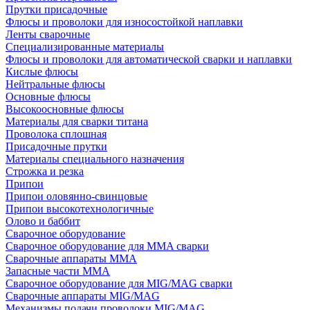
Прутки присадочные
Флюсы и проволоки для износостойкой наплавки
Ленты сварочные
Специализированные материалы
Флюсы и проволоки для автоматической сварки и наплавки
Кислые флюсы
Нейтральные флюсы
Основные флюсы
Высокоосновные флюсы
Материалы для сварки титана
Проволока сплошная
Присадочные прутки
Материалы специального назначения
Строжка и резка
Припои
Припои оловянно-свинцовые
Припои высокотехнологичные
Олово и баббит
Сварочное оборудование
Сварочное оборудование для MMA сварки
Сварочные аппараты MMA
Запасные части MMA
Сварочное оборудование для MIG/MAG сварки
Сварочные аппараты MIG/MAG
Механизмы подачи проволоки MIG/MAG