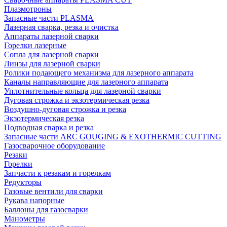
Плазмотроны
Запасные части PLASMA
Лазерная сварка, резка и очистка
Аппараты лазерной сварки
Горелки лазерные
Сопла для лазерной сварки
Линзы для лазерной сварки
Ролики подающего механизма для лазерного аппарата
Каналы направляющие для лазерного аппарата
Уплотнительные кольца для лазерной сварки
Дуговая строжка и экзотермическая резка
Воздушно-дуговая строжка и резка
Экзотермическая резка
Подводная сварка и резка
Запасные части ARC GOUGING & EXOTHERMIC CUTTING
Газосварочное оборудование
Резаки
Горелки
Запчасти к резакам и горелкам
Редукторы
Газовые вентили для сварки
Рукава напорные
Баллоны для газосварки
Манометры