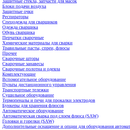
Защитные стекла, запчасти для масок
Блоки подачи воздуха
Защитные очки
Респираторы
Спецодежда для сварщиков
Одежда сварщика
Обувь сварщика
Перчатки сварочные
Химические материалы для сварки
Травильные пасты, спреи, флюсы
Прочее
Сварочные шторы
Сварочные занавесы
Сварочные полотна и одеяла
Комплектующие
Вспомогательное оборудование
Пульты дистанционного управления
Транспортные тележки
Сушильное оборудование
Термопеналы и печи для прокалки электродов
Бункеры для хранения флюсов
Автоматическое оборудование
Автоматическая сварка под слоем флюса (SAW)
Головки и горелки (SAW)
Дополнительные оснащение и опции для оборудования автома