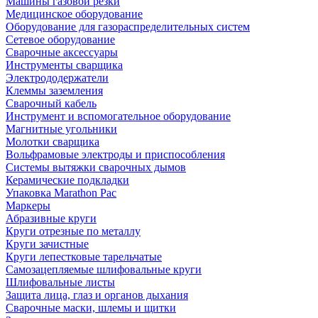
Машины газовой резки
Медицинское оборудование
Оборудование для газораспределительных систем
Сетевое оборудование
Сварочные аксессуары
Инструменты сварщика
Электрододержатели
Клеммы заземления
Сварочный кабель
Инструмент и вспомогательное оборудование
Магнитные угольники
Молотки сварщика
Вольфрамовые электроды и приспособления
Системы вытяжки сварочных дымов
Керамические подкладки
Упаковка Marathon Pac
Маркеры
Абразивные круги
Круги отрезные по металлу
Круги зачистные
Круги лепестковые тарельчатые
Самозацепляемые шлифовальные круги
Шлифовальные листы
Защита лица, глаз и органов дыхания
Сварочные маски, шлемы и щитки