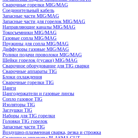
Сварочные горелки MIG/MAG
Соединительный кабель
Запасные части MIG/MAG
Запасные части для горелок MIG/MAG
Направляющие каналы MIG/MAG
Токосъемники MIG/MAG
Газовые сопла MIG/MAG
Пружины для сопла MIG/MAG
Диффузоры газовые MIG/MAG
Ролики подачи проволоки MIG/MAG
Шейки горелок (гусаки) MIG/MAG
Сварочное оборудование для TIG сварки
Сварочные аппараты TIG
Блоки охлаждения
Сварочные горелки TIG
Цанги
Цангодержатели и газовые линзы
Сопло газовое TIG
Изоляторы TIG
Заглушки TIG
Наборы для TIG горелки
Головки TIG горелок
Запасные части TIG
Воздушно-плазменная сварка, резка и строжка
Сварочные аппараты PLASMA CUT