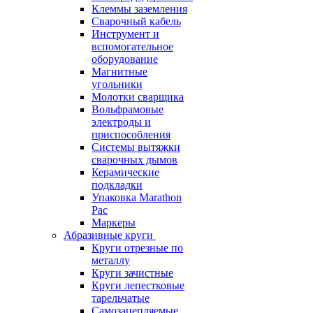
Клеммы заземления
Сварочный кабель
Инструмент и
вспомогательное
оборудование
Магнитные
угольники
Молотки сварщика
Вольфрамовые
электроды и
приспособления
Системы вытяжки
сварочных дымов
Керамические
подкладки
Упаковка Marathon
Pac
Маркеры
Абразивные круги
Круги отрезные по
металлу
Круги зачистные
Круги лепестковые
тарельчатые
Самозацепляемые