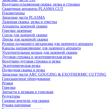
Воздушно-плазменная сварка, резка и строжка
Сварочные аппараты PLASMA CUT
Плазмотроны
Запасные части PLASMA
Лазерная сварка, резка и очистка
Аппараты лазерной сварки
Горелки лазерные
Сопла для лазерной сварки
Линзы для лазерной сварки
Ролики подающего механизма для лазерного аппарата
Каналы направляющие для лазерного аппарата
Уплотнительные кольца для лазерной сварки
Дуговая строжка и экзотермическая резка
Воздушно-дуговая строжка и резка
Экзотермическая резка
Подводная сварка и резка
Запасные части ARC GOUGING & EXOTHERMIC CUTTING
Газосварочное оборудование
Резаки
Горелки
Запчасти к резакам и горелкам
Редукторы
Газовые вентили для сварки
Рукава напорные