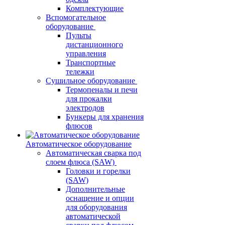
Комплектующие
Вспомогательное
оборудование
Пульты
дистанционного
управления
Транспортные
тележки
Сушильное оборудование
Термопеналы и печи
для прокалки
электродов
Бункеры для хранения
флюсов
Автоматическое оборудование
Автоматическая сварка под
слоем флюса (SAW)
Головки и горелки
(SAW)
Дополнительные
оснащение и опции
для оборудования
автоматической