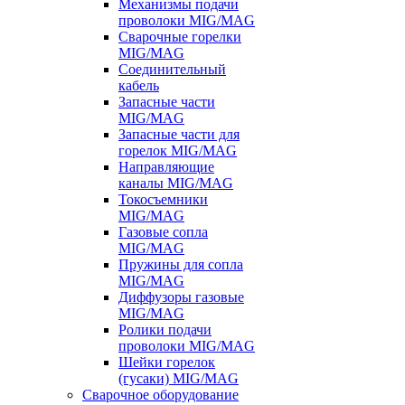
Механизмы подачи
проволоки MIG/MAG
Сварочные горелки
MIG/MAG
Соединительный
кабель
Запасные части
MIG/MAG
Запасные части для
горелок MIG/MAG
Направляющие
каналы MIG/MAG
Токосъемники
MIG/MAG
Газовые сопла
MIG/MAG
Пружины для сопла
MIG/MAG
Диффузоры газовые
MIG/MAG
Ролики подачи
проволоки MIG/MAG
Шейки горелок
(гусаки) MIG/MAG
Сварочное оборудование