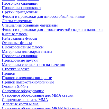
Проволока сплошная
Проволока порошковая
Прутки присадочные
Флюсы и проволоки для износостойкой наплавки
Ленты сварочные
Специализированные материалы
Флюсы и проволоки для автоматической сварки и наплавки
Кислые флюсы
Нейтральные флюсы
Основные флюсы
Высокоосновные флюсы
Материалы для сварки титана
Проволока сплошная
Присадочные прутки
Материалы специального назначения
Строжка и резка
Припои
Припои оловянно-свинцовые
Припои высокотехнологичные
Олово и баббит
Сварочное оборудование
Сварочное оборудование для MMA сварки
Сварочные аппараты MMA
Запасные части MMA
Сварочное оборудование для MIG/MAG сварки