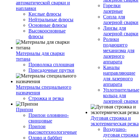
автоматической сварки и
Горелки
наплавки
лазерные
Кислые флюсы
Сопла для
Нейтральные флюсы
лазерной сварки
Основные флюсы
Линзы для
Высокоосновные
лазерной сварки
флюсы
Ролики
подающего
механизма для
Материалы для сварки
лазерного
титана
аппарата
Проволока сплошная
Каналы
Присадочные прутки
направляющие
для лазерного
аппарата
Материалы специального
Уплотнительные
назначения
кольца для
Строжка и резка
лазерной сварки
Припои
Припои оловянно-
Дуговая строжка и
свинцовые
экзотермическая резка
Припои
Воздушно-
высокотехнологичные
дуговая строжка
Олово и баббит