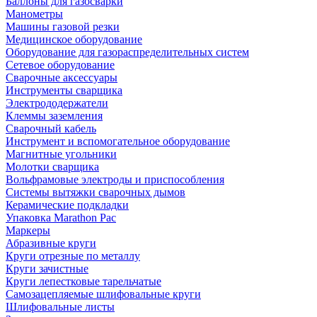
Баллоны для газосварки
Манометры
Машины газовой резки
Медицинское оборудование
Оборудование для газораспределительных систем
Сетевое оборудование
Сварочные аксессуары
Инструменты сварщика
Электрододержатели
Клеммы заземления
Сварочный кабель
Инструмент и вспомогательное оборудование
Магнитные угольники
Молотки сварщика
Вольфрамовые электроды и приспособления
Системы вытяжки сварочных дымов
Керамические подкладки
Упаковка Marathon Pac
Маркеры
Абразивные круги
Круги отрезные по металлу
Круги зачистные
Круги лепестковые тарельчатые
Самозацепляемые шлифовальные круги
Шлифовальные листы