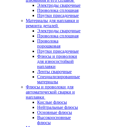
алюминия и его сплавов
Электроды сварочные
Проволока сплошная
Прутки присадочные
Материалы для наплавки и
ремонта деталей
Электроды сварочные
Проволока сплошная
Проволока
порошковая
Прутки присадочные
Флюсы и проволоки
для износостойкой
наплавки
Ленты сварочные
Специализированные
материалы
Флюсы и проволоки для
автоматической сварки и
наплавки
Кислые флюсы
Нейтральные флюсы
Основные флюсы
Высокоосновные
флюсы