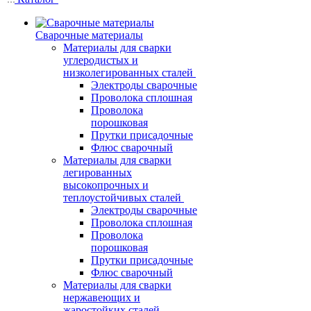
Сварочные материалы
Материалы для сварки
углеродистых и
низколегированных сталей
Электроды сварочные
Проволока сплошная
Проволока
порошковая
Прутки присадочные
Флюс сварочный
Материалы для сварки
легированных
высокопрочных и
теплоустойчивых сталей
Электроды сварочные
Проволока сплошная
Проволока
порошковая
Прутки присадочные
Флюс сварочный
Материалы для сварки
нержавеющих и
жаростойких сталей