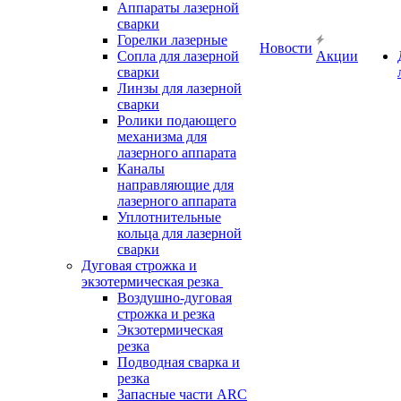
Аппараты лазерной
сварки
Горелки лазерные
Новости
Сопла для лазерной
Акции
сварки
Линзы для лазерной
сварки
Ролики подающего
механизма для
лазерного аппарата
Каналы
направляющие для
лазерного аппарата
Уплотнительные
кольца для лазерной
сварки
Дуговая строжка и
экзотермическая резка
Воздушно-дуговая
строжка и резка
Экзотермическая
резка
Подводная сварка и
резка
Запасные части ARC