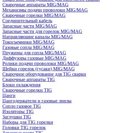
Сварочные аппараты MIG/MAG
Механизмы подачи проволоки MIG/MAG
Сварочные горелки MIG/MAG
Соединительный кабель
Запасные части MIG/MAG
Запасные части для горелок MIG/MAG
Направляющие каналы MIG/MAG
Токосъемники MIG/MAG
Газовые сопла MIG/MAG
Пружины для сопла MIG/MAG
Диффузоры газовые MIG/MAG
Ролики подачи проволоки MIG/MAG
Шейки горелок (гусаки) MIG/MAG
Сварочное оборудование для TIG сварки
Сварочные аппараты TIG
Блоки охлаждения
Сварочные горелки TIG
Цанги
Цангодержатели и газовые линзы
Сопло газовое TIG
Изоляторы TIG
Заглушки TIG
Наборы для TIG горелки
Головки TIG горелок
Запасные части TIG