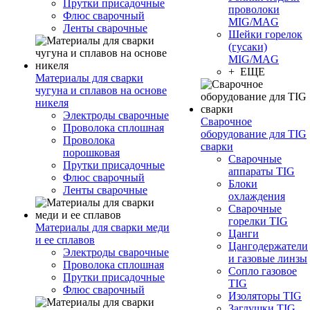
Прутки присадочные
проволоки
Флюс сварочный
MIG/MAG
Ленты сварочные
Шейки горелок
(гусаки)
MIG/MAG
+ ЕЩЕ
Материалы для сварки
чугуна и сплавов на основе
никеля
Электроды сварочные
Сварочное
Проволока сплошная
оборудование для TIG
Проволока
сварки
порошковая
Сварочные
Прутки присадочные
аппараты TIG
Флюс сварочный
Блоки
Ленты сварочные
охлаждения
Сварочные
горелки TIG
Материалы для сварки меди
Цанги
и ее сплавов
Цангодержатели
Электроды сварочные
и газовые линзы
Проволока сплошная
Сопло газовое
Прутки присадочные
TIG
Флюс сварочный
Изоляторы TIG
Заглушки TIG