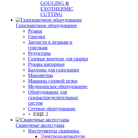
GOUGING &
EXOTHERMIC
CUTTING
Газосварочное оборудование
Резаки
Горелки
Запчасти к резакам и
горелкам
Редукторы
Газовые вентили для сварки
Рукава напорные
Баллоны для газосварки
Манометры
Машины газовой резки
Медицинское оборудование
Оборудование для
газораспределительных
систем
Сетевое оборудование
+ ЕЩЕ 2
Сварочные аксессуары
Инструменты сварщика
Электрододержатели