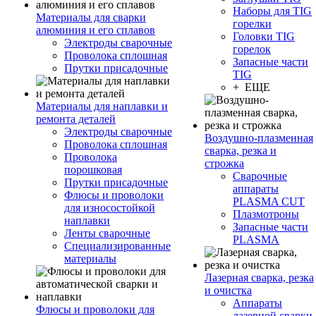
Наборы для TIG
Материалы для сварки
горелки
алюминия и его сплавов
Головки TIG
Электроды сварочные
горелок
Проволока сплошная
Запасные части
Прутки присадочные
TIG
+ ЕЩЕ
Материалы для наплавки и
ремонта деталей
Электроды сварочные
Воздушно-плазменная
Проволока сплошная
сварка, резка и
Проволока
строжка
порошковая
Сварочные
Прутки присадочные
аппараты
Флюсы и проволоки
PLASMA CUT
для износостойкой
Плазмотроны
наплавки
Запасные части
Ленты сварочные
PLASMA
Специализированные
материалы
Лазерная сварка, резка
и очистка
Аппараты
Флюсы и проволоки для
лазерной сварки