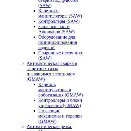
сварки под флюсом
(SAW)
Каретки и
манипуляторы (SAW)
Контроллеры (SAW)
Запасные части
Automation (SAW)
Оборудование для
позиционирования
изделий
Сварочные источники
(SAW)
Автоматическая сварка в
защитных газах
плавящимся электродом
(GMAW)
Каретки,
манипуляторы и
роботизация (GMAW)
Контроллеры и блоки
управления (GMAW)
Подающие
механизмы и горелки
(GMAW)
Автоматическая резка