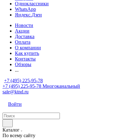
Одноклассники
WhatsApp
Яндекс.Дзен
Новости
Акции
Доставка
Оплата
О компании
Как купить
Контакты
Обзоры
...
+7 (495) 225-95-78
+7 (495) 225-95-78
Многоканальный
sale@ktnd.ru
Войти
Каталог
По всему сайту