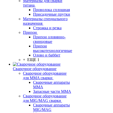
Материалы для сварки
титана
Проволока сплошная
Присадочные прутки
Материалы специального
назначения
Строжка и резка
Припои
Припои оловянно-
свинцовые
Припои
высокотехнологичные
Олово и баббит
+ ЕЩЕ 1
Сварочное оборудование
Сварочное оборудование
для MMA сварки
Сварочные аппараты
MMA
Запасные части MMA
Сварочное оборудование
для MIG/MAG сварки
Сварочные аппараты
MIG/MAG