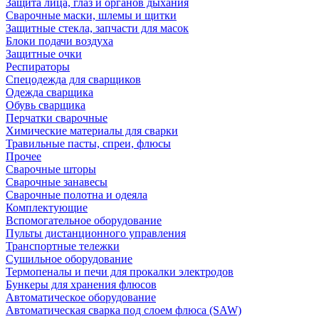
Защита лица, глаз и органов дыхания
Сварочные маски, шлемы и щитки
Защитные стекла, запчасти для масок
Блоки подачи воздуха
Защитные очки
Респираторы
Спецодежда для сварщиков
Одежда сварщика
Обувь сварщика
Перчатки сварочные
Химические материалы для сварки
Травильные пасты, спреи, флюсы
Прочее
Сварочные шторы
Сварочные занавесы
Сварочные полотна и одеяла
Комплектующие
Вспомогательное оборудование
Пульты дистанционного управления
Транспортные тележки
Сушильное оборудование
Термопеналы и печи для прокалки электродов
Бункеры для хранения флюсов
Автоматическое оборудование
Автоматическая сварка под слоем флюса (SAW)