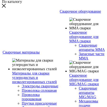
По каталогу
Сварочное оборудование
Сварочное
оборудование для
MMA сварки
Сварочные
аппараты MMA
Сварочные материалы
Запасные части
MMA
Материалы для сварки
Сварочное
углеродистых и
оборудование для
низколегированных сталей
MIG/MAG сварки
Электроды сварочные
Сварочные
Проволока сплошная
аппараты
Проволока
MIG/MAG
порошковая
Механизмы
Прутки присадочные
подачи