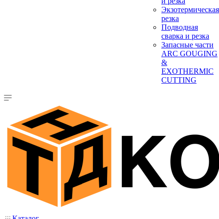
и резка
Экзотермическая
резка
Подводная
сварка и резка
Запасные части
ARC GOUGING
&
EXOTHERMIC
CUTTING
Каталог