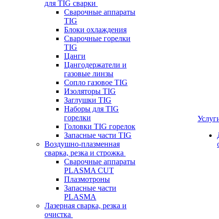
для TIG сварки
Сварочные аппараты
TIG
Блоки охлаждения
Сварочные горелки
TIG
Цанги
Цангодержатели и
газовые линзы
Сопло газовое TIG
Изоляторы TIG
Заглушки TIG
Наборы для TIG
горелки
Услуг
Головки TIG горелок
Запасные части TIG
Воздушно-плазменная
сварка, резка и строжка
Сварочные аппараты
PLASMA CUT
Плазмотроны
Запасные части
PLASMA
Лазерная сварка, резка и
очистка