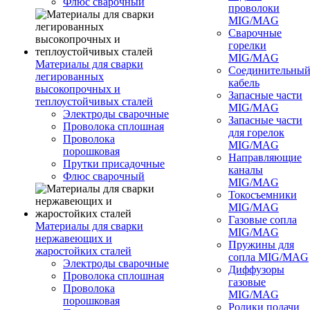
Флюс сварочный
проволоки
MIG/MAG
Сварочные
горелки
MIG/MAG
Материалы для сварки
Соединительны
легированных
кабель
высокопрочных и
Запасные части
теплоустойчивых сталей
MIG/MAG
Электроды сварочные
Запасные части
Проволока сплошная
для горелок
Проволока
MIG/MAG
порошковая
Направляющие
Прутки присадочные
каналы
Флюс сварочный
MIG/MAG
Токосъемники
MIG/MAG
Газовые сопла
Материалы для сварки
MIG/MAG
нержавеющих и
Пружины для
жаростойких сталей
сопла MIG/MAG
Электроды сварочные
Диффузоры
Проволока сплошная
газовые
Проволока
MIG/MAG
порошковая
Ролики подачи