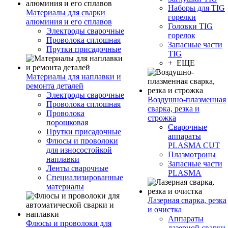
Наборы для TIG
Материалы для сварки
горелки
алюминия и его сплавов
Головки TIG
Электроды сварочные
горелок
Проволока сплошная
Запасные части
Прутки присадочные
TIG
+ ЕЩЕ
Материалы для наплавки и
ремонта деталей
Электроды сварочные
Воздушно-плазменная
Проволока сплошная
сварка, резка и
Проволока
строжка
порошковая
Сварочные
Прутки присадочные
аппараты
Флюсы и проволоки
PLASMA CUT
для износостойкой
Плазмотроны
наплавки
Запасные части
Ленты сварочные
PLASMA
Специализированные
материалы
Лазерная сварка, резка
и очистка
Аппараты
Флюсы и проволоки для
лазерной сварки