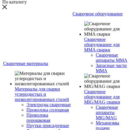
По каталогу
Сварочное оборудование
Сварочное
оборудование для
MMA сварки
Сварочные
аппараты MMA
Сварочные материалы
Запасные части
MMA
Материалы для сварки
Сварочное
углеродистых и
оборудование для
низколегированных сталей
MIG/MAG сварки
Электроды сварочные
Сварочные
Проволока сплошная
аппараты
Проволока
MIG/MAG
порошковая
Механизмы
Прутки присадочные
подачи