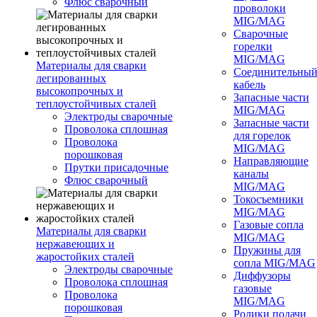
Флюс сварочный
проволоки
MIG/MAG
Сварочные
горелки
MIG/MAG
Материалы для сварки
Соединительны
легированных
кабель
высокопрочных и
Запасные части
теплоустойчивых сталей
MIG/MAG
Электроды сварочные
Запасные части
Проволока сплошная
для горелок
Проволока
MIG/MAG
порошковая
Направляющие
Прутки присадочные
каналы
Флюс сварочный
MIG/MAG
Токосъемники
MIG/MAG
Газовые сопла
Материалы для сварки
MIG/MAG
нержавеющих и
Пружины для
жаростойких сталей
сопла MIG/MAG
Электроды сварочные
Диффузоры
Проволока сплошная
газовые
Проволока
MIG/MAG
порошковая
Ролики подачи