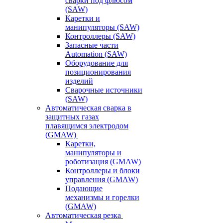
сварки под флюсом
(SAW)
Каретки и
манипуляторы (SAW)
Контроллеры (SAW)
Запасные части
Automation (SAW)
Оборудование для
позиционирования
изделий
Сварочные источники
(SAW)
Автоматическая сварка в
защитных газах
плавящимся электродом
(GMAW)
Каретки,
манипуляторы и
роботизация (GMAW)
Контроллеры и блоки
управления (GMAW)
Подающие
механизмы и горелки
(GMAW)
Автоматическая резка