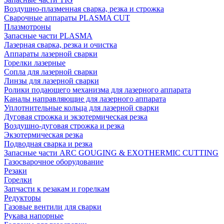
Воздушно-плазменная сварка, резка и строжка
Сварочные аппараты PLASMA CUT
Плазмотроны
Запасные части PLASMA
Лазерная сварка, резка и очистка
Аппараты лазерной сварки
Горелки лазерные
Сопла для лазерной сварки
Линзы для лазерной сварки
Ролики подающего механизма для лазерного аппарата
Каналы направляющие для лазерного аппарата
Уплотнительные кольца для лазерной сварки
Дуговая строжка и экзотермическая резка
Воздушно-дуговая строжка и резка
Экзотермическая резка
Подводная сварка и резка
Запасные части ARC GOUGING & EXOTHERMIC CUTTING
Газосварочное оборудование
Резаки
Горелки
Запчасти к резакам и горелкам
Редукторы
Газовые вентили для сварки
Рукава напорные