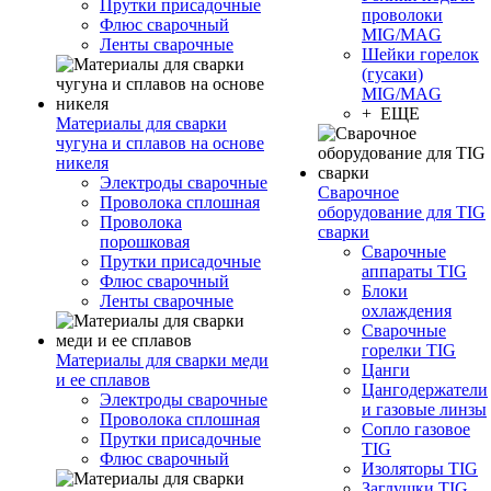
Прутки присадочные
проволоки
Флюс сварочный
MIG/MAG
Ленты сварочные
Шейки горелок
(гусаки)
MIG/MAG
+ ЕЩЕ
Материалы для сварки
чугуна и сплавов на основе
никеля
Электроды сварочные
Сварочное
Проволока сплошная
оборудование для TIG
Проволока
сварки
порошковая
Сварочные
Прутки присадочные
аппараты TIG
Флюс сварочный
Блоки
Ленты сварочные
охлаждения
Сварочные
горелки TIG
Материалы для сварки меди
Цанги
и ее сплавов
Цангодержатели
Электроды сварочные
и газовые линзы
Проволока сплошная
Сопло газовое
Прутки присадочные
TIG
Флюс сварочный
Изоляторы TIG
Заглушки TIG