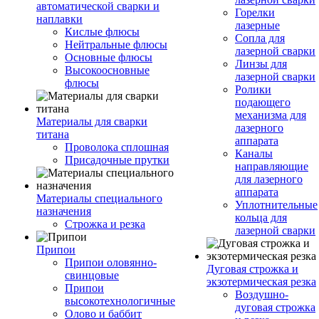
автоматической сварки и
Горелки
наплавки
лазерные
Кислые флюсы
Сопла для
Нейтральные флюсы
лазерной сварки
Основные флюсы
Линзы для
Высокоосновные
лазерной сварки
флюсы
Ролики
подающего
механизма для
Материалы для сварки
лазерного
титана
аппарата
Проволока сплошная
Каналы
Присадочные прутки
направляющие
для лазерного
аппарата
Материалы специального
Уплотнительные
назначения
кольца для
Строжка и резка
лазерной сварки
Припои
Припои оловянно-
Дуговая строжка и
свинцовые
экзотермическая резка
Припои
Воздушно-
высокотехнологичные
дуговая строжка
Олово и баббит