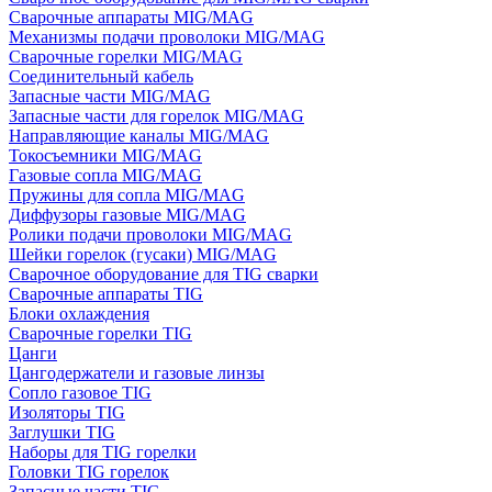
Сварочные аппараты MIG/MAG
Механизмы подачи проволоки MIG/MAG
Сварочные горелки MIG/MAG
Соединительный кабель
Запасные части MIG/MAG
Запасные части для горелок MIG/MAG
Направляющие каналы MIG/MAG
Токосъемники MIG/MAG
Газовые сопла MIG/MAG
Пружины для сопла MIG/MAG
Диффузоры газовые MIG/MAG
Ролики подачи проволоки MIG/MAG
Шейки горелок (гусаки) MIG/MAG
Сварочное оборудование для TIG сварки
Сварочные аппараты TIG
Блоки охлаждения
Сварочные горелки TIG
Цанги
Цангодержатели и газовые линзы
Сопло газовое TIG
Изоляторы TIG
Заглушки TIG
Наборы для TIG горелки
Головки TIG горелок
Запасные части TIG