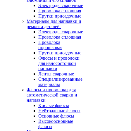
алюминия и его сплавов
Электроды сварочные
Проволока сплошная
Прутки присадочные
Материалы для наплавки и
ремонта деталей
Электроды сварочные
Проволока сплошная
Проволока
порошковая
Прутки присадочные
Флюсы и проволоки
для износостойкой
наплавки
Ленты сварочные
Специализированные
материалы
Флюсы и проволоки для
автоматической сварки и
наплавки
Кислые флюсы
Нейтральные флюсы
Основные флюсы
Высокоосновные
флюсы