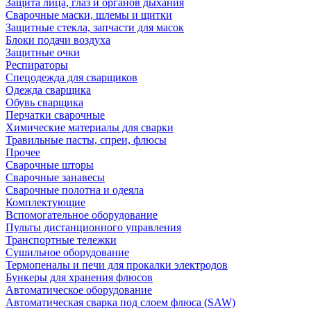
Защита лица, глаз и органов дыхания
Сварочные маски, шлемы и щитки
Защитные стекла, запчасти для масок
Блоки подачи воздуха
Защитные очки
Респираторы
Спецодежда для сварщиков
Одежда сварщика
Обувь сварщика
Перчатки сварочные
Химические материалы для сварки
Травильные пасты, спреи, флюсы
Прочее
Сварочные шторы
Сварочные занавесы
Сварочные полотна и одеяла
Комплектующие
Вспомогательное оборудование
Пульты дистанционного управления
Транспортные тележки
Сушильное оборудование
Термопеналы и печи для прокалки электродов
Бункеры для хранения флюсов
Автоматическое оборудование
Автоматическая сварка под слоем флюса (SAW)