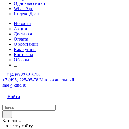
Одноклассники
WhatsApp
Яндекс.Дзен
Новости
Акции
Доставка
Оплата
О компании
Как купить
Контакты
Обзоры
...
+7 (495) 225-95-78
+7 (495) 225-95-78
Многоканальный
sale@ktnd.ru
Войти
Каталог
По всему сайту