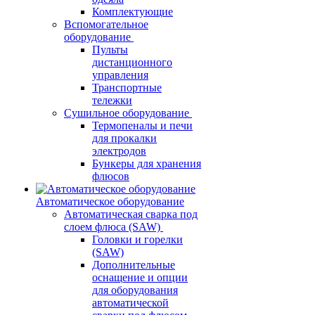
Комплектующие
Вспомогательное
оборудование
Пульты
дистанционного
управления
Транспортные
тележки
Сушильное оборудование
Термопеналы и печи
для прокалки
электродов
Бункеры для хранения
флюсов
Автоматическое оборудование
Автоматическая сварка под
слоем флюса (SAW)
Головки и горелки
(SAW)
Дополнительные
оснащение и опции
для оборудования
автоматической