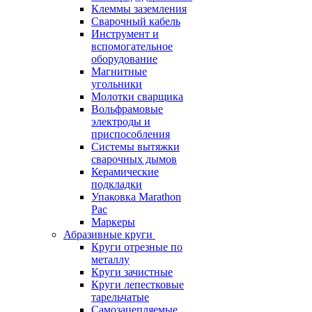
Клеммы заземления
Сварочный кабель
Инструмент и
вспомогательное
оборудование
Магнитные
угольники
Молотки сварщика
Вольфрамовые
электроды и
приспособления
Системы вытяжки
сварочных дымов
Керамические
подкладки
Упаковка Marathon
Pac
Маркеры
Абразивные круги
Круги отрезные по
металлу
Круги зачистные
Круги лепестковые
тарельчатые
Самозацепляемые