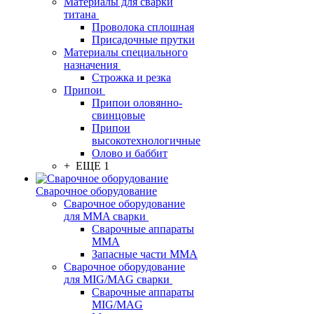
Материалы для сварки
титана
Проволока сплошная
Присадочные прутки
Материалы специального
назначения
Строжка и резка
Припои
Припои оловянно-
свинцовые
Припои
высокотехнологичные
Олово и баббит
+ ЕЩЕ 1
Сварочное оборудование
Сварочное оборудование
для MMA сварки
Сварочные аппараты
MMA
Запасные части MMA
Сварочное оборудование
для MIG/MAG сварки
Сварочные аппараты
MIG/MAG