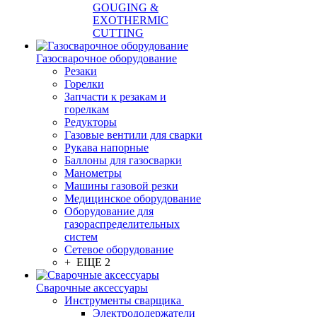
GOUGING &
EXOTHERMIC
CUTTING
Газосварочное оборудование
Резаки
Горелки
Запчасти к резакам и
горелкам
Редукторы
Газовые вентили для сварки
Рукава напорные
Баллоны для газосварки
Манометры
Машины газовой резки
Медицинское оборудование
Оборудование для
газораспределительных
систем
Сетевое оборудование
+ ЕЩЕ 2
Сварочные аксессуары
Инструменты сварщика
Электрододержатели