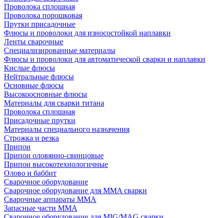
Проволока сплошная
Проволока порошковая
Прутки присадочные
Флюсы и проволоки для износостойкой наплавки
Ленты сварочные
Специализированные материалы
Флюсы и проволоки для автоматической сварки и наплавки
Кислые флюсы
Нейтральные флюсы
Основные флюсы
Высокоосновные флюсы
Материалы для сварки титана
Проволока сплошная
Присадочные прутки
Материалы специального назначения
Строжка и резка
Припои
Припои оловянно-свинцовые
Припои высокотехнологичные
Олово и баббит
Сварочное оборудование
Сварочное оборудование для MMA сварки
Сварочные аппараты MMA
Запасные части MMA
Сварочное оборудование для MIG/MAG сварки