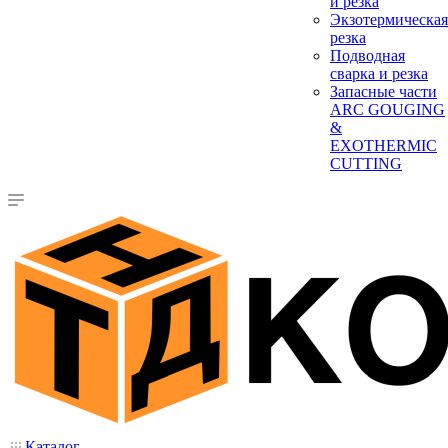
и резка
Экзотермическая
резка
Подводная
сварка и резка
Запасные части
ARC GOUGING
&
EXOTHERMIC
CUTTING
Каталог