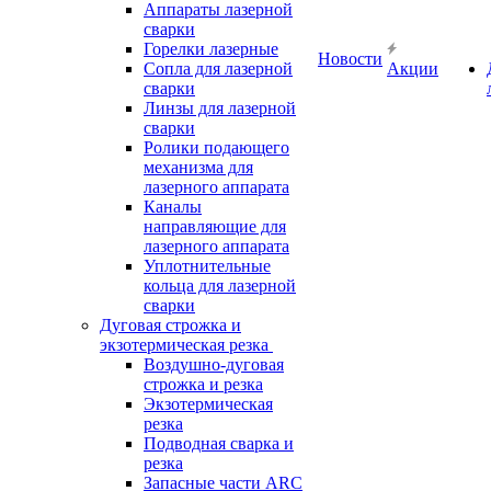
Аппараты лазерной
сварки
Горелки лазерные
Новости
Сопла для лазерной
Акции
сварки
Линзы для лазерной
сварки
Ролики подающего
механизма для
лазерного аппарата
Каналы
направляющие для
лазерного аппарата
Уплотнительные
кольца для лазерной
сварки
Дуговая строжка и
экзотермическая резка
Воздушно-дуговая
строжка и резка
Экзотермическая
резка
Подводная сварка и
резка
Запасные части ARC