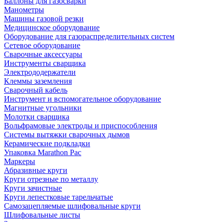
Баллоны для газосварки
Манометры
Машины газовой резки
Медицинское оборудование
Оборудование для газораспределительных систем
Сетевое оборудование
Сварочные аксессуары
Инструменты сварщика
Электрододержатели
Клеммы заземления
Сварочный кабель
Инструмент и вспомогательное оборудование
Магнитные угольники
Молотки сварщика
Вольфрамовые электроды и приспособления
Системы вытяжки сварочных дымов
Керамические подкладки
Упаковка Marathon Pac
Маркеры
Абразивные круги
Круги отрезные по металлу
Круги зачистные
Круги лепестковые тарельчатые
Самозацепляемые шлифовальные круги
Шлифовальные листы