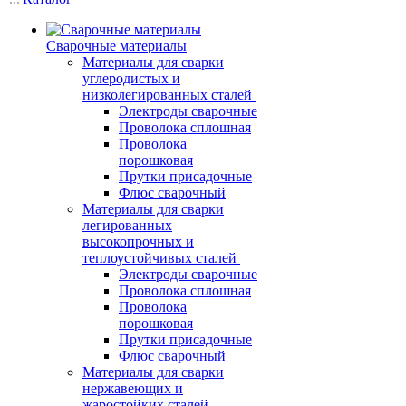
Сварочные материалы
Материалы для сварки
углеродистых и
низколегированных сталей
Электроды сварочные
Проволока сплошная
Проволока
порошковая
Прутки присадочные
Флюс сварочный
Материалы для сварки
легированных
высокопрочных и
теплоустойчивых сталей
Электроды сварочные
Проволока сплошная
Проволока
порошковая
Прутки присадочные
Флюс сварочный
Материалы для сварки
нержавеющих и
жаростойких сталей