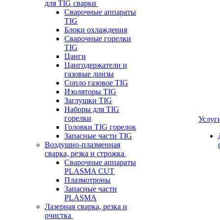
для TIG сварки
Сварочные аппараты
TIG
Блоки охлаждения
Сварочные горелки
TIG
Цанги
Цангодержатели и
газовые линзы
Сопло газовое TIG
Изоляторы TIG
Заглушки TIG
Наборы для TIG
горелки
Услуг
Головки TIG горелок
Запасные части TIG
Воздушно-плазменная
сварка, резка и строжка
Сварочные аппараты
PLASMA CUT
Плазмотроны
Запасные части
PLASMA
Лазерная сварка, резка и
очистка