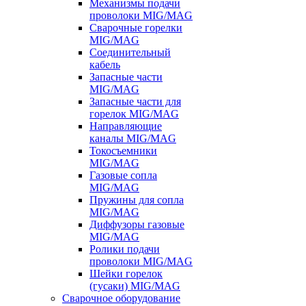
Механизмы подачи
проволоки MIG/MAG
Сварочные горелки
MIG/MAG
Соединительный
кабель
Запасные части
MIG/MAG
Запасные части для
горелок MIG/MAG
Направляющие
каналы MIG/MAG
Токосъемники
MIG/MAG
Газовые сопла
MIG/MAG
Пружины для сопла
MIG/MAG
Диффузоры газовые
MIG/MAG
Ролики подачи
проволоки MIG/MAG
Шейки горелок
(гусаки) MIG/MAG
Сварочное оборудование