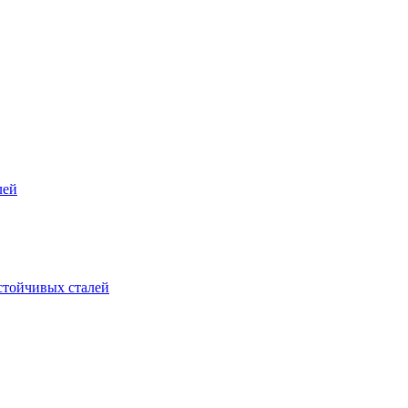
лей
стойчивых сталей