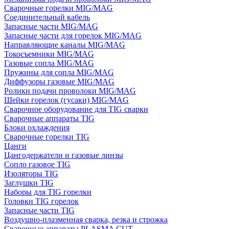
Сварочные горелки MIG/MAG
Соединительный кабель
Запасные части MIG/MAG
Запасные части для горелок MIG/MAG
Направляющие каналы MIG/MAG
Токосъемники MIG/MAG
Газовые сопла MIG/MAG
Пружины для сопла MIG/MAG
Диффузоры газовые MIG/MAG
Ролики подачи проволоки MIG/MAG
Шейки горелок (гусаки) MIG/MAG
Сварочное оборудование для TIG сварки
Сварочные аппараты TIG
Блоки охлаждения
Сварочные горелки TIG
Цанги
Цангодержатели и газовые линзы
Сопло газовое TIG
Изоляторы TIG
Заглушки TIG
Наборы для TIG горелки
Головки TIG горелок
Запасные части TIG
Воздушно-плазменная сварка, резка и строжка
Сварочные аппараты PLASMA CUT