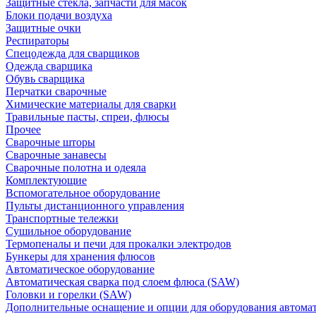
Защитные стекла, запчасти для масок
Блоки подачи воздуха
Защитные очки
Респираторы
Спецодежда для сварщиков
Одежда сварщика
Обувь сварщика
Перчатки сварочные
Химические материалы для сварки
Травильные пасты, спреи, флюсы
Прочее
Сварочные шторы
Сварочные занавесы
Сварочные полотна и одеяла
Комплектующие
Вспомогательное оборудование
Пульты дистанционного управления
Транспортные тележки
Сушильное оборудование
Термопеналы и печи для прокалки электродов
Бункеры для хранения флюсов
Автоматическое оборудование
Автоматическая сварка под слоем флюса (SAW)
Головки и горелки (SAW)
Дополнительные оснащение и опции для оборудования автома