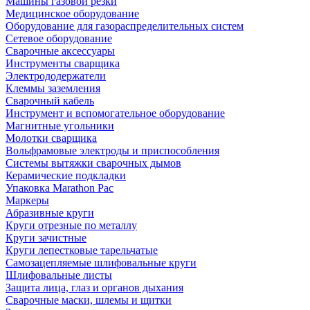
Машины газовой резки
Медицинское оборудование
Оборудование для газораспределительных систем
Сетевое оборудование
Сварочные аксессуары
Инструменты сварщика
Электрододержатели
Клеммы заземления
Сварочный кабель
Инструмент и вспомогательное оборудование
Магнитные угольники
Молотки сварщика
Вольфрамовые электроды и приспособления
Системы вытяжки сварочных дымов
Керамические подкладки
Упаковка Marathon Pac
Маркеры
Абразивные круги
Круги отрезные по металлу
Круги зачистные
Круги лепестковые тарельчатые
Самозацепляемые шлифовальные круги
Шлифовальные листы
Защита лица, глаз и органов дыхания
Сварочные маски, шлемы и щитки