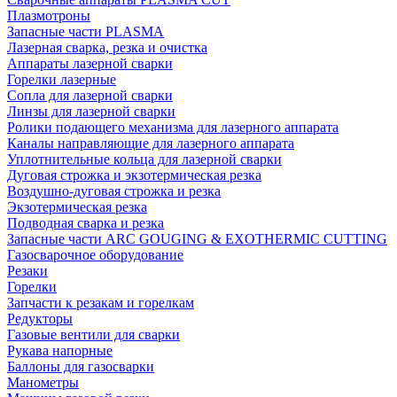
Плазмотроны
Запасные части PLASMA
Лазерная сварка, резка и очистка
Аппараты лазерной сварки
Горелки лазерные
Сопла для лазерной сварки
Линзы для лазерной сварки
Ролики подающего механизма для лазерного аппарата
Каналы направляющие для лазерного аппарата
Уплотнительные кольца для лазерной сварки
Дуговая строжка и экзотермическая резка
Воздушно-дуговая строжка и резка
Экзотермическая резка
Подводная сварка и резка
Запасные части ARC GOUGING & EXOTHERMIC CUTTING
Газосварочное оборудование
Резаки
Горелки
Запчасти к резакам и горелкам
Редукторы
Газовые вентили для сварки
Рукава напорные
Баллоны для газосварки
Манометры