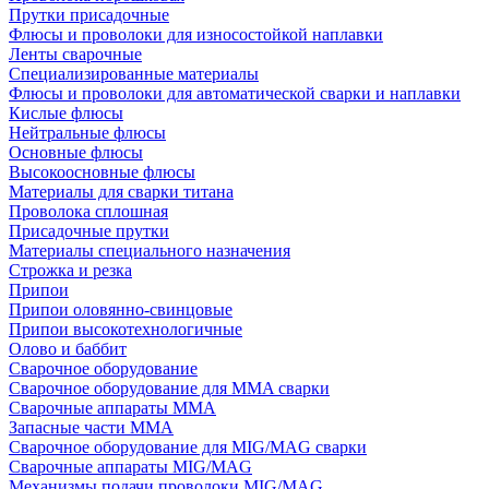
Прутки присадочные
Флюсы и проволоки для износостойкой наплавки
Ленты сварочные
Специализированные материалы
Флюсы и проволоки для автоматической сварки и наплавки
Кислые флюсы
Нейтральные флюсы
Основные флюсы
Высокоосновные флюсы
Материалы для сварки титана
Проволока сплошная
Присадочные прутки
Материалы специального назначения
Строжка и резка
Припои
Припои оловянно-свинцовые
Припои высокотехнологичные
Олово и баббит
Сварочное оборудование
Сварочное оборудование для MMA сварки
Сварочные аппараты MMA
Запасные части MMA
Сварочное оборудование для MIG/MAG сварки
Сварочные аппараты MIG/MAG
Механизмы подачи проволоки MIG/MAG