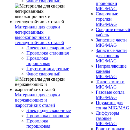
Флюс сварочный
проволоки
MIG/MAG
Сварочные
горелки
MIG/MAG
Материалы для сварки
Соединительны
легированных
кабель
высокопрочных и
Запасные части
теплоустойчивых сталей
MIG/MAG
Электроды сварочные
Запасные части
Проволока сплошная
для горелок
Проволока
MIG/MAG
порошковая
Направляющие
Прутки присадочные
каналы
Флюс сварочный
MIG/MAG
Токосъемники
MIG/MAG
Газовые сопла
Материалы для сварки
MIG/MAG
нержавеющих и
Пружины для
жаростойких сталей
сопла MIG/MAG
Электроды сварочные
Диффузоры
Проволока сплошная
газовые
Проволока
MIG/MAG
порошковая
Ролики подачи