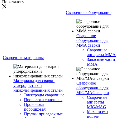
По каталогу
Сварочное оборудование
Сварочное
оборудование для
MMA сварки
Сварочные
аппараты MMA
Сварочные материалы
Запасные части
MMA
Материалы для сварки
Сварочное
углеродистых и
оборудование для
низколегированных сталей
MIG/MAG сварки
Электроды сварочные
Сварочные
Проволока сплошная
аппараты
Проволока
MIG/MAG
порошковая
Механизмы
Прутки присадочные
подачи