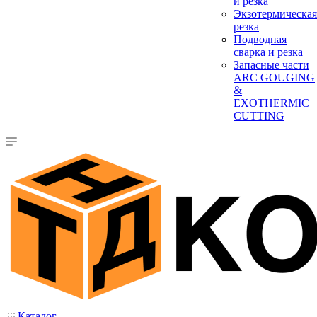
и резка
Экзотермическая
резка
Подводная
сварка и резка
Запасные части
ARC GOUGING
&
EXOTHERMIC
CUTTING
Каталог