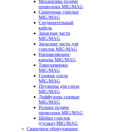
Механизмы подачи
проволоки MIG/MAG
Сварочные горелки
MIG/MAG
Соединительный
кабель
Запасные части
MIG/MAG
Запасные части для
горелок MIG/MAG
Направляющие
каналы MIG/MAG
Токосъемники
MIG/MAG
Газовые сопла
MIG/MAG
Пружины для сопла
MIG/MAG
Диффузоры газовые
MIG/MAG
Ролики подачи
проволоки MIG/MAG
Шейки горелок
(гусаки) MIG/MAG
Сварочное оборудование