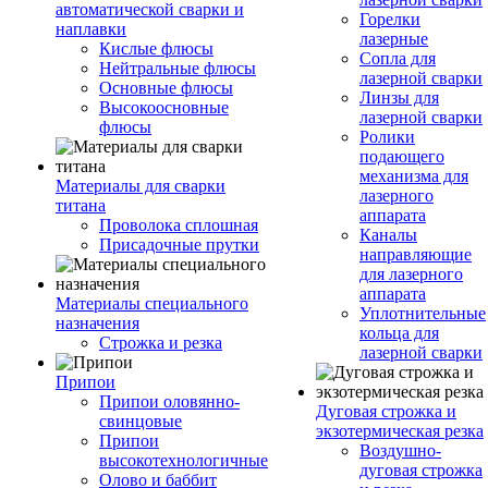
автоматической сварки и
Горелки
наплавки
лазерные
Кислые флюсы
Сопла для
Нейтральные флюсы
лазерной сварки
Основные флюсы
Линзы для
Высокоосновные
лазерной сварки
флюсы
Ролики
подающего
механизма для
Материалы для сварки
лазерного
титана
аппарата
Проволока сплошная
Каналы
Присадочные прутки
направляющие
для лазерного
аппарата
Материалы специального
Уплотнительные
назначения
кольца для
Строжка и резка
лазерной сварки
Припои
Припои оловянно-
Дуговая строжка и
свинцовые
экзотермическая резка
Припои
Воздушно-
высокотехнологичные
дуговая строжка
Олово и баббит