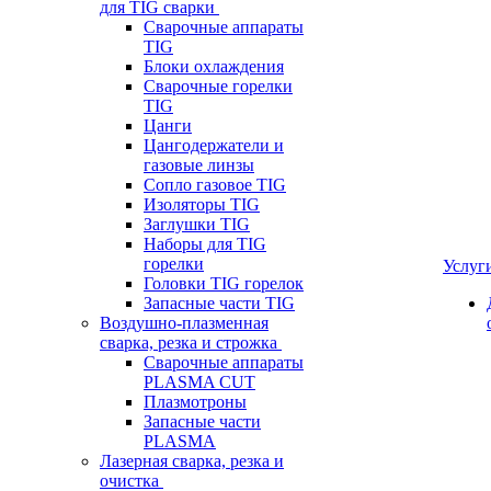
для TIG сварки
Сварочные аппараты
TIG
Блоки охлаждения
Сварочные горелки
TIG
Цанги
Цангодержатели и
газовые линзы
Сопло газовое TIG
Изоляторы TIG
Заглушки TIG
Наборы для TIG
горелки
Услуг
Головки TIG горелок
Запасные части TIG
Воздушно-плазменная
сварка, резка и строжка
Сварочные аппараты
PLASMA CUT
Плазмотроны
Запасные части
PLASMA
Лазерная сварка, резка и
очистка