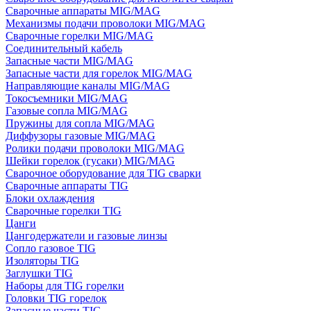
Сварочные аппараты MIG/MAG
Механизмы подачи проволоки MIG/MAG
Сварочные горелки MIG/MAG
Соединительный кабель
Запасные части MIG/MAG
Запасные части для горелок MIG/MAG
Направляющие каналы MIG/MAG
Токосъемники MIG/MAG
Газовые сопла MIG/MAG
Пружины для сопла MIG/MAG
Диффузоры газовые MIG/MAG
Ролики подачи проволоки MIG/MAG
Шейки горелок (гусаки) MIG/MAG
Сварочное оборудование для TIG сварки
Сварочные аппараты TIG
Блоки охлаждения
Сварочные горелки TIG
Цанги
Цангодержатели и газовые линзы
Сопло газовое TIG
Изоляторы TIG
Заглушки TIG
Наборы для TIG горелки
Головки TIG горелок
Запасные части TIG