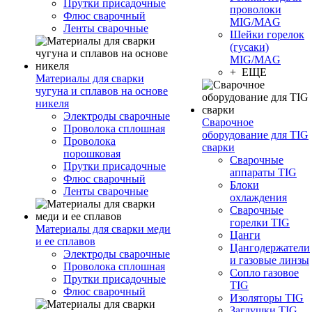
Прутки присадочные
проволоки
Флюс сварочный
MIG/MAG
Ленты сварочные
Шейки горелок
(гусаки)
MIG/MAG
+ ЕЩЕ
Материалы для сварки
чугуна и сплавов на основе
никеля
Электроды сварочные
Сварочное
Проволока сплошная
оборудование для TIG
Проволока
сварки
порошковая
Сварочные
Прутки присадочные
аппараты TIG
Флюс сварочный
Блоки
Ленты сварочные
охлаждения
Сварочные
горелки TIG
Материалы для сварки меди
Цанги
и ее сплавов
Цангодержатели
Электроды сварочные
и газовые линзы
Проволока сплошная
Сопло газовое
Прутки присадочные
TIG
Флюс сварочный
Изоляторы TIG
Заглушки TIG