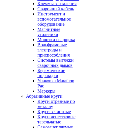
Клеммы заземления
Сварочный кабель
Инструмент и
вспомогательное
оборудование
Магнитные
угольники
Молотки сварщика
Вольфрамовые
электроды и
приспособления
Системы вытяжки
сварочных дымов
Керамические
подкладки
Упаковка Marathon
Pac
Маркеры
Абразивные круги
Круги отрезные по
металлу
Круги зачистные
Круги лепестковые
тарельчатые
Самозацепляемые