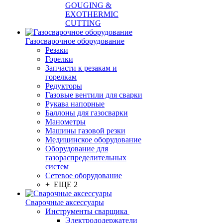
GOUGING &
EXOTHERMIC
CUTTING
Газосварочное оборудование
Резаки
Горелки
Запчасти к резакам и
горелкам
Редукторы
Газовые вентили для сварки
Рукава напорные
Баллоны для газосварки
Манометры
Машины газовой резки
Медицинское оборудование
Оборудование для
газораспределительных
систем
Сетевое оборудование
+ ЕЩЕ 2
Сварочные аксессуары
Инструменты сварщика
Электрододержатели