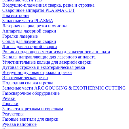
Воздушно-плазменная сварка, резка и строжка
Сварочные аппараты PLASMA CUT
Плазмотроны
Запасные части PLASMA
Лазерная сварка, резка и очистка
Аппараты лазерной сварки
Горелки лазерные
Сопла для лазерной сварки
Линзы для лазерной сварки
Ролики подающего механизма для лазерного аппарата
Каналы направляющие для лазерного аппарата
Уплотнительные кольца для лазерной сварки
Дуговая строжка и экзотермическая резка
Воздушно-дуговая строжка и резка
Экзотермическая резка
Подводная сварка и резка
Запасные части ARC GOUGING & EXOTHERMIC CUTTING
Газосварочное оборудование
Резаки
Горелки
Запчасти к резакам и горелкам
Редукторы
Газовые вентили для сварки
Рукава напорные