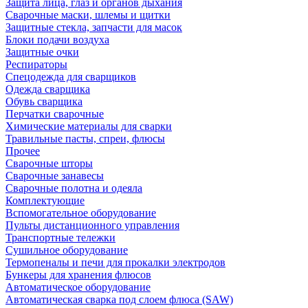
Защита лица, глаз и органов дыхания
Сварочные маски, шлемы и щитки
Защитные стекла, запчасти для масок
Блоки подачи воздуха
Защитные очки
Респираторы
Спецодежда для сварщиков
Одежда сварщика
Обувь сварщика
Перчатки сварочные
Химические материалы для сварки
Травильные пасты, спреи, флюсы
Прочее
Сварочные шторы
Сварочные занавесы
Сварочные полотна и одеяла
Комплектующие
Вспомогательное оборудование
Пульты дистанционного управления
Транспортные тележки
Сушильное оборудование
Термопеналы и печи для прокалки электродов
Бункеры для хранения флюсов
Автоматическое оборудование
Автоматическая сварка под слоем флюса (SAW)