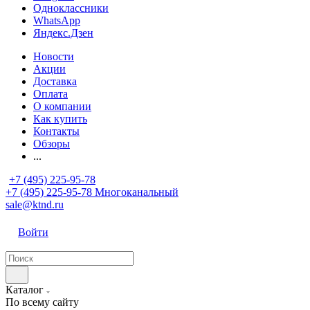
Одноклассники
WhatsApp
Яндекс.Дзен
Новости
Акции
Доставка
Оплата
О компании
Как купить
Контакты
Обзоры
...
+7 (495) 225-95-78
+7 (495) 225-95-78
Многоканальный
sale@ktnd.ru
Войти
Каталог
По всему сайту