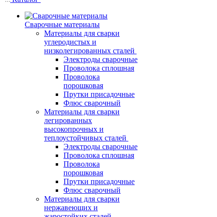
Сварочные материалы
Материалы для сварки
углеродистых и
низколегированных сталей
Электроды сварочные
Проволока сплошная
Проволока
порошковая
Прутки присадочные
Флюс сварочный
Материалы для сварки
легированных
высокопрочных и
теплоустойчивых сталей
Электроды сварочные
Проволока сплошная
Проволока
порошковая
Прутки присадочные
Флюс сварочный
Материалы для сварки
нержавеющих и
жаростойких сталей