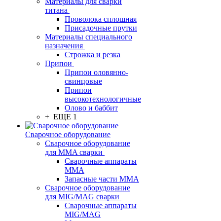
Материалы для сварки
титана
Проволока сплошная
Присадочные прутки
Материалы специального
назначения
Строжка и резка
Припои
Припои оловянно-
свинцовые
Припои
высокотехнологичные
Олово и баббит
+ ЕЩЕ 1
Сварочное оборудование
Сварочное оборудование
для MMA сварки
Сварочные аппараты
MMA
Запасные части MMA
Сварочное оборудование
для MIG/MAG сварки
Сварочные аппараты
MIG/MAG