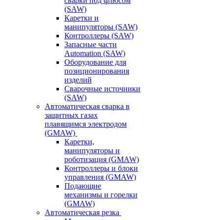
сварки под флюсом
(SAW)
Каретки и
манипуляторы (SAW)
Контроллеры (SAW)
Запасные части
Automation (SAW)
Оборудование для
позиционирования
изделий
Сварочные источники
(SAW)
Автоматическая сварка в
защитных газах
плавящимся электродом
(GMAW)
Каретки,
манипуляторы и
роботизация (GMAW)
Контроллеры и блоки
управления (GMAW)
Подающие
механизмы и горелки
(GMAW)
Автоматическая резка