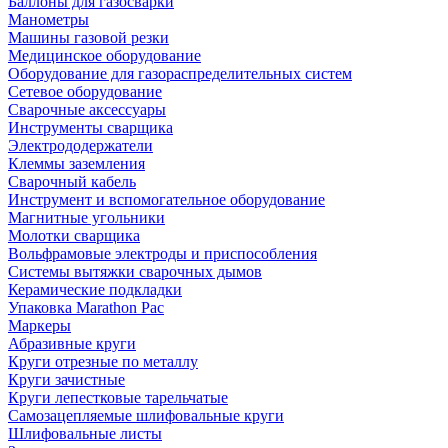
Баллоны для газосварки
Манометры
Машины газовой резки
Медицинское оборудование
Оборудование для газораспределительных систем
Сетевое оборудование
Сварочные аксессуары
Инструменты сварщика
Электрододержатели
Клеммы заземления
Сварочный кабель
Инструмент и вспомогательное оборудование
Магнитные угольники
Молотки сварщика
Вольфрамовые электроды и приспособления
Системы вытяжки сварочных дымов
Керамические подкладки
Упаковка Marathon Pac
Маркеры
Абразивные круги
Круги отрезные по металлу
Круги зачистные
Круги лепестковые тарельчатые
Самозацепляемые шлифовальные круги
Шлифовальные листы