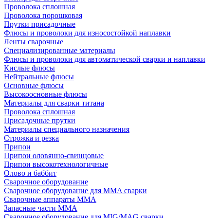
Проволока сплошная
Проволока порошковая
Прутки присадочные
Флюсы и проволоки для износостойкой наплавки
Ленты сварочные
Специализированные материалы
Флюсы и проволоки для автоматической сварки и наплавки
Кислые флюсы
Нейтральные флюсы
Основные флюсы
Высокоосновные флюсы
Материалы для сварки титана
Проволока сплошная
Присадочные прутки
Материалы специального назначения
Строжка и резка
Припои
Припои оловянно-свинцовые
Припои высокотехнологичные
Олово и баббит
Сварочное оборудование
Сварочное оборудование для MMA сварки
Сварочные аппараты MMA
Запасные части MMA
Сварочное оборудование для MIG/MAG сварки