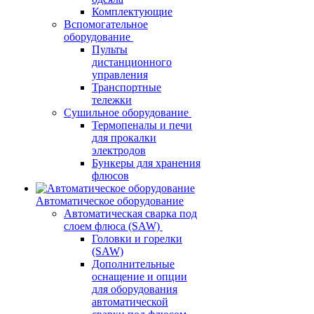
Комплектующие
Вспомогательное
оборудование
Пульты
дистанционного
управления
Транспортные
тележки
Сушильное оборудование
Термопеналы и печи
для прокалки
электродов
Бункеры для хранения
флюсов
Автоматическое оборудование
Автоматическая сварка под
слоем флюса (SAW)
Головки и горелки
(SAW)
Дополнительные
оснащение и опции
для оборудования
автоматической