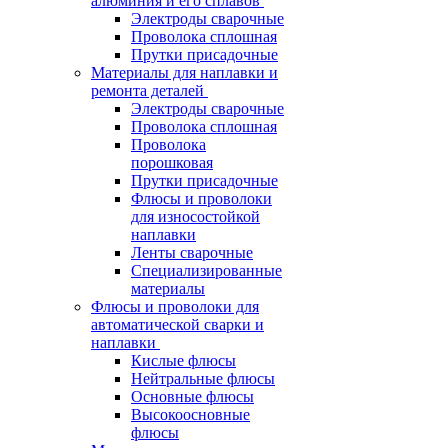
алюминия и его сплавов
Электроды сварочные
Проволока сплошная
Прутки присадочные
Материалы для наплавки и
ремонта деталей
Электроды сварочные
Проволока сплошная
Проволока
порошковая
Прутки присадочные
Флюсы и проволоки
для износостойкой
наплавки
Ленты сварочные
Специализированные
материалы
Флюсы и проволоки для
автоматической сварки и
наплавки
Кислые флюсы
Нейтральные флюсы
Основные флюсы
Высокоосновные
флюсы