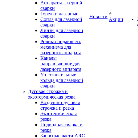
Аппараты лазерной
сварки
Горелки лазерные
Новости
Сопла для лазерной
Акции
сварки
Линзы для лазерной
сварки
Ролики подающего
механизма для
лазерного аппарата
Каналы
направляющие для
лазерного аппарата
Уплотнительные
кольца для лазерной
сварки
Дуговая строжка и
экзотермическая резка
Воздушно-дуговая
строжка и резка
Экзотермическая
резка
Подводная сварка и
резка
Запасные части ARC