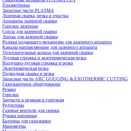
Плазмотроны
Запасные части PLASMA
Лазерная сварка, резка и очистка
Аппараты лазерной сварки
Горелки лазерные
Сопла для лазерной сварки
Линзы для лазерной сварки
Ролики подающего механизма для лазерного аппарата
Каналы направляющие для лазерного аппарата
Уплотнительные кольца для лазерной сварки
Дуговая строжка и экзотермическая резка
Воздушно-дуговая строжка и резка
Экзотермическая резка
Подводная сварка и резка
Запасные части ARC GOUGING & EXOTHERMIC CUTTING
Газосварочное оборудование
Резаки
Горелки
Запчасти к резакам и горелкам
Редукторы
Газовые вентили для сварки
Рукава напорные
Баллоны для газосварки
Манометры