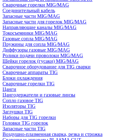
Сварочные горелки MIG/MAG
Соединительный кабель
Запасные части MIG/MAG
Запасные части для горелок MIG/MAG
Направляющие каналы MIG/MAG
Токосъемники MIG/MAG
Газовые сопла MIG/MAG
Пружины для сопла MIG/MAG
Диффузоры газовые MIG/MAG
Ролики подачи проволоки MIG/MAG
Шейки горелок (гусаки) MIG/MAG
Сварочное оборудование для TIG сварки
Сварочные аппараты TIG
Блоки охлаждения
Сварочные горелки TIG
Цанги
Цангодержатели и газовые линзы
Сопло газовое TIG
Изоляторы TIG
Заглушки TIG
Наборы для TIG горелки
Головки TIG горелок
Запасные части TIG
Воздушно-плазменная сварка, резка и строжка
Сварочные аппараты PLASMA CUT