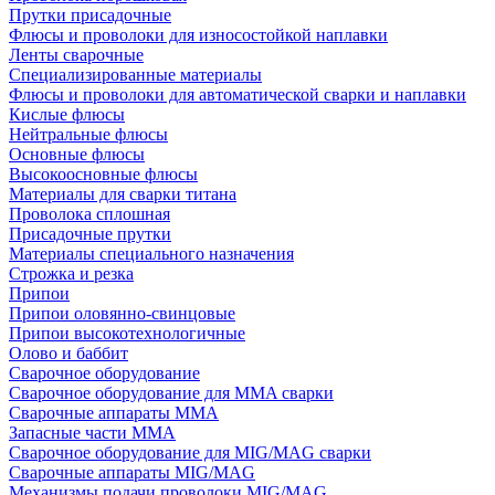
Прутки присадочные
Флюсы и проволоки для износостойкой наплавки
Ленты сварочные
Специализированные материалы
Флюсы и проволоки для автоматической сварки и наплавки
Кислые флюсы
Нейтральные флюсы
Основные флюсы
Высокоосновные флюсы
Материалы для сварки титана
Проволока сплошная
Присадочные прутки
Материалы специального назначения
Строжка и резка
Припои
Припои оловянно-свинцовые
Припои высокотехнологичные
Олово и баббит
Сварочное оборудование
Сварочное оборудование для MMA сварки
Сварочные аппараты MMA
Запасные части MMA
Сварочное оборудование для MIG/MAG сварки
Сварочные аппараты MIG/MAG
Механизмы подачи проволоки MIG/MAG