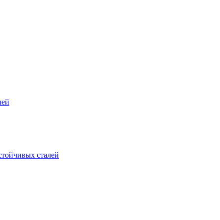
лей
стойчивых сталей