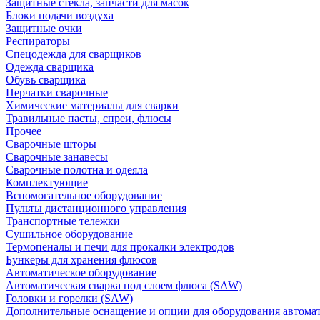
Защитные стекла, запчасти для масок
Блоки подачи воздуха
Защитные очки
Респираторы
Спецодежда для сварщиков
Одежда сварщика
Обувь сварщика
Перчатки сварочные
Химические материалы для сварки
Травильные пасты, спреи, флюсы
Прочее
Сварочные шторы
Сварочные занавесы
Сварочные полотна и одеяла
Комплектующие
Вспомогательное оборудование
Пульты дистанционного управления
Транспортные тележки
Сушильное оборудование
Термопеналы и печи для прокалки электродов
Бункеры для хранения флюсов
Автоматическое оборудование
Автоматическая сварка под слоем флюса (SAW)
Головки и горелки (SAW)
Дополнительные оснащение и опции для оборудования автома