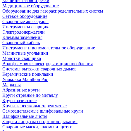
Машины газовой резки
Медицинское оборудование
Оборудование для газораспределительных систем
Сетевое оборудование
Сварочные аксессуары
Инструменты сварщика
Электрододержатели
Клеммы заземления
Сварочный кабель
Инструмент и вспомогательное оборудование
Магнитные угольники
Молотки сварщика
Вольфрамовые электроды и приспособления
Системы вытяжки сварочных дымов
Керамические подкладки
Упаковка Marathon Pac
Маркеры
Абразивные круги
Круги отрезные по металлу
Круги зачистные
Круги лепестковые тарельчатые
Самозацепляемые шлифовальные круги
Шлифовальные листы
Защита лица, глаз и органов дыхания
Сварочные маски, шлемы и щитки