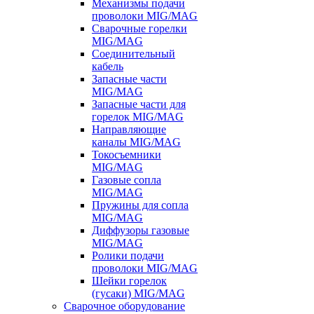
Механизмы подачи
проволоки MIG/MAG
Сварочные горелки
MIG/MAG
Соединительный
кабель
Запасные части
MIG/MAG
Запасные части для
горелок MIG/MAG
Направляющие
каналы MIG/MAG
Токосъемники
MIG/MAG
Газовые сопла
MIG/MAG
Пружины для сопла
MIG/MAG
Диффузоры газовые
MIG/MAG
Ролики подачи
проволоки MIG/MAG
Шейки горелок
(гусаки) MIG/MAG
Сварочное оборудование