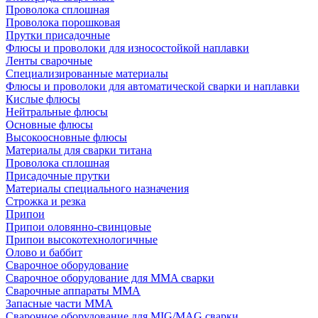
Проволока сплошная
Проволока порошковая
Прутки присадочные
Флюсы и проволоки для износостойкой наплавки
Ленты сварочные
Специализированные материалы
Флюсы и проволоки для автоматической сварки и наплавки
Кислые флюсы
Нейтральные флюсы
Основные флюсы
Высокоосновные флюсы
Материалы для сварки титана
Проволока сплошная
Присадочные прутки
Материалы специального назначения
Строжка и резка
Припои
Припои оловянно-свинцовые
Припои высокотехнологичные
Олово и баббит
Сварочное оборудование
Сварочное оборудование для MMA сварки
Сварочные аппараты MMA
Запасные части MMA
Сварочное оборудование для MIG/MAG сварки