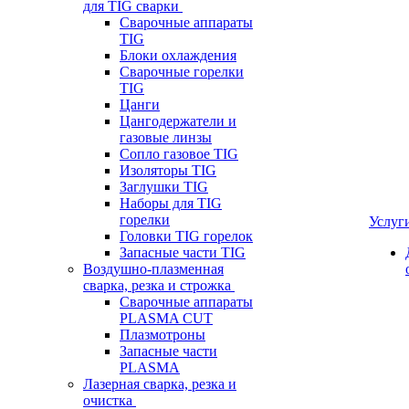
для TIG сварки
Сварочные аппараты
TIG
Блоки охлаждения
Сварочные горелки
TIG
Цанги
Цангодержатели и
газовые линзы
Сопло газовое TIG
Изоляторы TIG
Заглушки TIG
Наборы для TIG
горелки
Услуг
Головки TIG горелок
Запасные части TIG
Воздушно-плазменная
сварка, резка и строжка
Сварочные аппараты
PLASMA CUT
Плазмотроны
Запасные части
PLASMA
Лазерная сварка, резка и
очистка