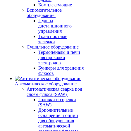
Комплектующие
Вспомогательное
оборудование
Пульты
дистанционного
управления
Транспортные
тележки
Сушильное оборудование
Термопеналы и печи
для прокалки
электродов
Бункеры для хранения
флюсов
Автоматическое оборудование
Автоматическая сварка под
слоем флюса (SAW)
Головки и горелки
(SAW)
Дополнительные
оснащение и опции
для оборудования
автоматической