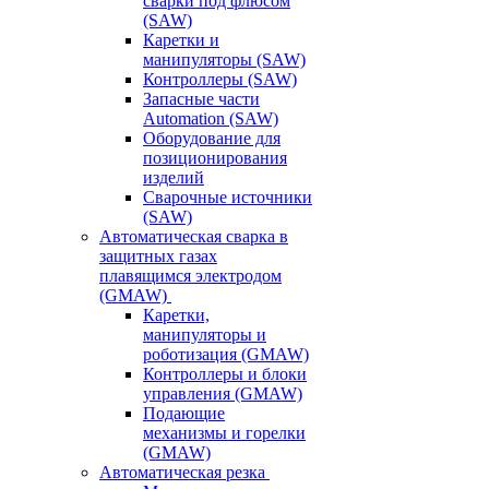
сварки под флюсом
(SAW)
Каретки и
манипуляторы (SAW)
Контроллеры (SAW)
Запасные части
Automation (SAW)
Оборудование для
позиционирования
изделий
Сварочные источники
(SAW)
Автоматическая сварка в
защитных газах
плавящимся электродом
(GMAW)
Каретки,
манипуляторы и
роботизация (GMAW)
Контроллеры и блоки
управления (GMAW)
Подающие
механизмы и горелки
(GMAW)
Автоматическая резка