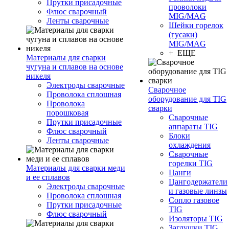
Прутки присадочные
проволоки
Флюс сварочный
MIG/MAG
Ленты сварочные
Шейки горелок
(гусаки)
MIG/MAG
+ ЕЩЕ
Материалы для сварки
чугуна и сплавов на основе
никеля
Электроды сварочные
Сварочное
Проволока сплошная
оборудование для TIG
Проволока
сварки
порошковая
Сварочные
Прутки присадочные
аппараты TIG
Флюс сварочный
Блоки
Ленты сварочные
охлаждения
Сварочные
горелки TIG
Материалы для сварки меди
Цанги
и ее сплавов
Цангодержатели
Электроды сварочные
и газовые линзы
Проволока сплошная
Сопло газовое
Прутки присадочные
TIG
Флюс сварочный
Изоляторы TIG
Заглушки TIG