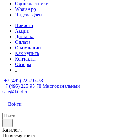
Одноклассники
WhatsApp
Яндекс.Дзен
Новости
Акции
Доставка
Оплата
О компании
Как купить
Контакты
Обзоры
...
+7 (495) 225-95-78
+7 (495) 225-95-78
Многоканальный
sale@ktnd.ru
Войти
Каталог
По всему сайту