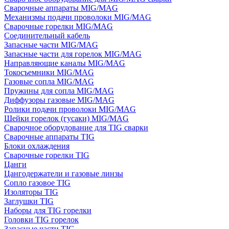
Сварочные аппараты MIG/MAG
Механизмы подачи проволоки MIG/MAG
Сварочные горелки MIG/MAG
Соединительный кабель
Запасные части MIG/MAG
Запасные части для горелок MIG/MAG
Направляющие каналы MIG/MAG
Токосъемники MIG/MAG
Газовые сопла MIG/MAG
Пружины для сопла MIG/MAG
Диффузоры газовые MIG/MAG
Ролики подачи проволоки MIG/MAG
Шейки горелок (гусаки) MIG/MAG
Сварочное оборудование для TIG сварки
Сварочные аппараты TIG
Блоки охлаждения
Сварочные горелки TIG
Цанги
Цангодержатели и газовые линзы
Сопло газовое TIG
Изоляторы TIG
Заглушки TIG
Наборы для TIG горелки
Головки TIG горелок
Запасные части TIG