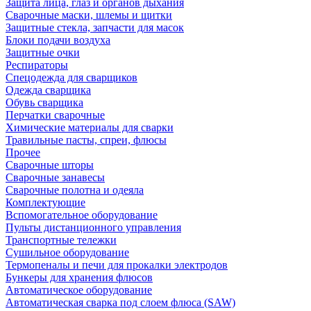
Защита лица, глаз и органов дыхания
Сварочные маски, шлемы и щитки
Защитные стекла, запчасти для масок
Блоки подачи воздуха
Защитные очки
Респираторы
Спецодежда для сварщиков
Одежда сварщика
Обувь сварщика
Перчатки сварочные
Химические материалы для сварки
Травильные пасты, спреи, флюсы
Прочее
Сварочные шторы
Сварочные занавесы
Сварочные полотна и одеяла
Комплектующие
Вспомогательное оборудование
Пульты дистанционного управления
Транспортные тележки
Сушильное оборудование
Термопеналы и печи для прокалки электродов
Бункеры для хранения флюсов
Автоматическое оборудование
Автоматическая сварка под слоем флюса (SAW)