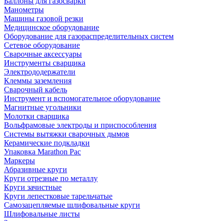
Баллоны для газосварки
Манометры
Машины газовой резки
Медицинское оборудование
Оборудование для газораспределительных систем
Сетевое оборудование
Сварочные аксессуары
Инструменты сварщика
Электрододержатели
Клеммы заземления
Сварочный кабель
Инструмент и вспомогательное оборудование
Магнитные угольники
Молотки сварщика
Вольфрамовые электроды и приспособления
Системы вытяжки сварочных дымов
Керамические подкладки
Упаковка Marathon Pac
Маркеры
Абразивные круги
Круги отрезные по металлу
Круги зачистные
Круги лепестковые тарельчатые
Самозацепляемые шлифовальные круги
Шлифовальные листы