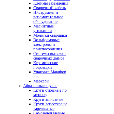
Клеммы заземления
Сварочный кабель
Инструмент и
вспомогательное
оборудование
Магнитные
угольники
Молотки сварщика
Вольфрамовые
электроды и
приспособления
Системы вытяжки
сварочных дымов
Керамические
подкладки
Упаковка Marathon
Pac
Маркеры
Абразивные круги
Круги отрезные по
металлу
Круги зачистные
Круги лепестковые
тарельчатые
Самозацепляемые