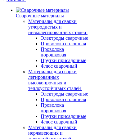
Сварочные материалы
Материалы для сварки
углеродистых и
низколегированных сталей
Электроды сварочные
Проволока сплошная
Проволока
порошковая
Прутки присадочные
Флюс сварочный
Материалы для сварки
легированных
высокопрочных и
теплоустойчивых сталей
Электроды сварочные
Проволока сплошная
Проволока
порошковая
Прутки присадочные
Флюс сварочный
Материалы для сварки
нержавеющих и
жаростойких сталей