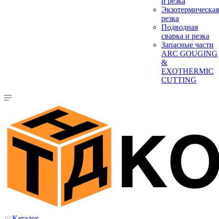
и резка
Экзотермическая
резка
Подводная
сварка и резка
Запасные части
ARC GOUGING
&
EXOTHERMIC
CUTTING
Каталог