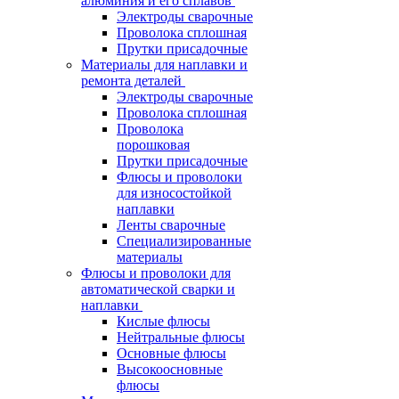
алюминия и его сплавов
Электроды сварочные
Проволока сплошная
Прутки присадочные
Материалы для наплавки и
ремонта деталей
Электроды сварочные
Проволока сплошная
Проволока
порошковая
Прутки присадочные
Флюсы и проволоки
для износостойкой
наплавки
Ленты сварочные
Специализированные
материалы
Флюсы и проволоки для
автоматической сварки и
наплавки
Кислые флюсы
Нейтральные флюсы
Основные флюсы
Высокоосновные
флюсы