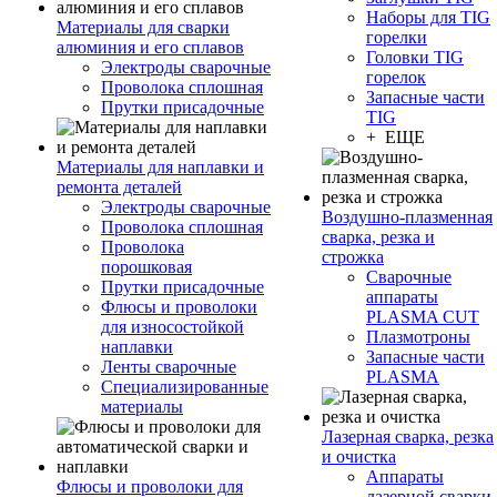
Наборы для TIG
Материалы для сварки
горелки
алюминия и его сплавов
Головки TIG
Электроды сварочные
горелок
Проволока сплошная
Запасные части
Прутки присадочные
TIG
+ ЕЩЕ
Материалы для наплавки и
ремонта деталей
Электроды сварочные
Воздушно-плазменная
Проволока сплошная
сварка, резка и
Проволока
строжка
порошковая
Сварочные
Прутки присадочные
аппараты
Флюсы и проволоки
PLASMA CUT
для износостойкой
Плазмотроны
наплавки
Запасные части
Ленты сварочные
PLASMA
Специализированные
материалы
Лазерная сварка, резка
и очистка
Аппараты
Флюсы и проволоки для
лазерной сварки