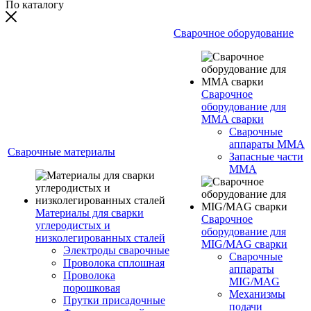
По каталогу
Сварочное оборудование
Сварочное
оборудование для
MMA сварки
Сварочные
аппараты MMA
Сварочные материалы
Запасные части
MMA
Материалы для сварки
Сварочное
углеродистых и
оборудование для
низколегированных сталей
MIG/MAG сварки
Электроды сварочные
Сварочные
Проволока сплошная
аппараты
Проволока
MIG/MAG
порошковая
Механизмы
Прутки присадочные
подачи