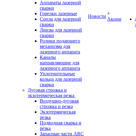
Аппараты лазерной
сварки
Горелки лазерные
Новости
Сопла для лазерной
Акции
сварки
Линзы для лазерной
сварки
Ролики подающего
механизма для
лазерного аппарата
Каналы
направляющие для
лазерного аппарата
Уплотнительные
кольца для лазерной
сварки
Дуговая строжка и
экзотермическая резка
Воздушно-дуговая
строжка и резка
Экзотермическая
резка
Подводная сварка и
резка
Запасные части ARC