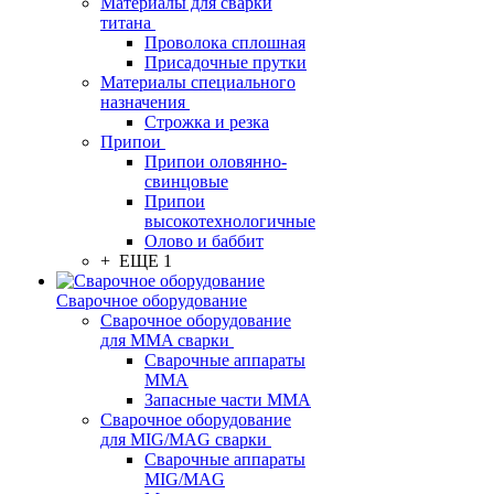
Материалы для сварки
титана
Проволока сплошная
Присадочные прутки
Материалы специального
назначения
Строжка и резка
Припои
Припои оловянно-
свинцовые
Припои
высокотехнологичные
Олово и баббит
+ ЕЩЕ 1
Сварочное оборудование
Сварочное оборудование
для MMA сварки
Сварочные аппараты
MMA
Запасные части MMA
Сварочное оборудование
для MIG/MAG сварки
Сварочные аппараты
MIG/MAG