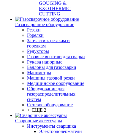
GOUGING &
EXOTHERMIC
CUTTING
Газосварочное оборудование
Резаки
Горелки
Запчасти к резакам и
горелкам
Редукторы
Газовые вентили для сварки
Рукава напорные
Баллоны для газосварки
Манометры
Машины газовой резки
Медицинское оборудование
Оборудование для
газораспределительных
систем
Сетевое оборудование
+ ЕЩЕ 2
Сварочные аксессуары
Инструменты сварщика
Электрододержатели