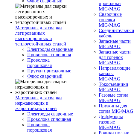
Флюс сварочный
проволоки
MIG/MAG
Сварочные
горелки
MIG/MAG
Материалы для сварки
Соединительны
легированных
кабель
высокопрочных и
Запасные части
теплоустойчивых сталей
MIG/MAG
Электроды сварочные
Запасные части
Проволока сплошная
для горелок
Проволока
MIG/MAG
порошковая
Направляющие
Прутки присадочные
каналы
Флюс сварочный
MIG/MAG
Токосъемники
MIG/MAG
Газовые сопла
Материалы для сварки
MIG/MAG
нержавеющих и
Пружины для
жаростойких сталей
сопла MIG/MAG
Электроды сварочные
Диффузоры
Проволока сплошная
газовые
Проволока
MIG/MAG
порошковая
Ролики подачи