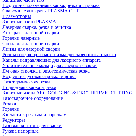
Воздушно-плазменная сварка, резка и строжка
Сварочные аппараты PLASMA CUT
Плазмотроны
Запасные части PLASMA
Лазерная сварка, резка и очистка
Аппараты лазерной сварки
Горелки лазерные
Сопла для лазерной сварки
Линзы для лазерной сварки
Ролики подающего механизма для лазерного аппарата
Каналы направляющие для лазерного аппарата
Уплотнительные кольца для лазерной сварки
Дуговая строжка и экзотермическая резка
Воздушно-дуговая строжка и резка
Экзотермическая резка
Подводная сварка и резка
Запасные части ARC GOUGING & EXOTHERMIC CUTTING
Газосварочное оборудование
Резаки
Горелки
Запчасти к резакам и горелкам
Редукторы
Газовые вентили для сварки
Рукава напорные