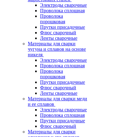
Электроды сварочные
Проволока сплошная
Проволока
порошковая
Прутки присадочные
Флюс сварочный
Ленты сварочные
Материалы для сварки
чугуна и сплавов на основе
никеля
Электроды сварочные
Проволока сплошная
Проволока
порошковая
Прутки присадочные
Флюс сварочный
Ленты сварочные
Материалы для сварки меди
и ее сплавов
Электроды сварочные
Проволока сплошная
Прутки присадочные
Флюс сварочный
Материалы для сварки