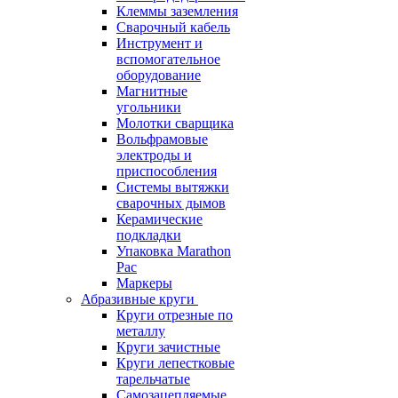
Клеммы заземления
Сварочный кабель
Инструмент и
вспомогательное
оборудование
Магнитные
угольники
Молотки сварщика
Вольфрамовые
электроды и
приспособления
Системы вытяжки
сварочных дымов
Керамические
подкладки
Упаковка Marathon
Pac
Маркеры
Абразивные круги
Круги отрезные по
металлу
Круги зачистные
Круги лепестковые
тарельчатые
Самозацепляемые