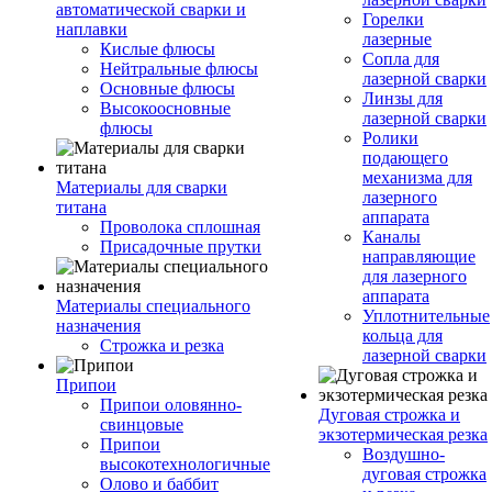
автоматической сварки и
Горелки
наплавки
лазерные
Кислые флюсы
Сопла для
Нейтральные флюсы
лазерной сварки
Основные флюсы
Линзы для
Высокоосновные
лазерной сварки
флюсы
Ролики
подающего
механизма для
Материалы для сварки
лазерного
титана
аппарата
Проволока сплошная
Каналы
Присадочные прутки
направляющие
для лазерного
аппарата
Материалы специального
Уплотнительные
назначения
кольца для
Строжка и резка
лазерной сварки
Припои
Припои оловянно-
Дуговая строжка и
свинцовые
экзотермическая резка
Припои
Воздушно-
высокотехнологичные
дуговая строжка
Олово и баббит