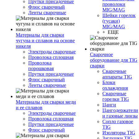
Прутки присадочные
проволоки
Флюс сварочный
MIG/MAG
Ленты сварочные
Шейки горелок
(гусаки)
MIG/MAG
+ ЕЩЕ
Материалы для сварки
чугуна и сплавов на основе
никеля
Электроды сварочные
Сварочное
Проволока сплошная
оборудование для TIG
Проволока
сварки
порошковая
Сварочные
Прутки присадочные
аппараты TIG
Флюс сварочный
Блоки
Ленты сварочные
охлаждения
Сварочные
горелки TIG
Материалы для сварки меди
Цанги
и ее сплавов
Цангодержатели
Электроды сварочные
и газовые линзы
Проволока сплошная
Сопло газовое
Прутки присадочные
TIG
Флюс сварочный
Изоляторы TIG
Заглушки TIG