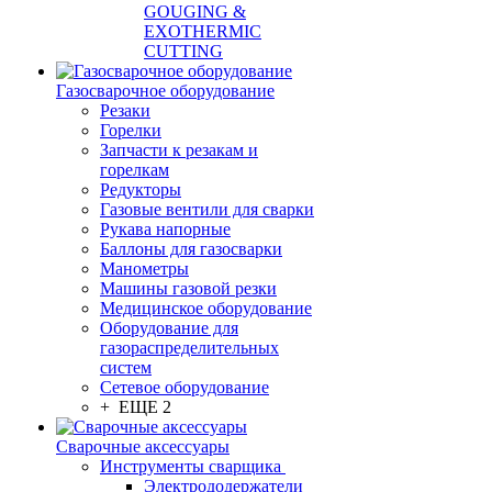
GOUGING &
EXOTHERMIC
CUTTING
Газосварочное оборудование
Резаки
Горелки
Запчасти к резакам и
горелкам
Редукторы
Газовые вентили для сварки
Рукава напорные
Баллоны для газосварки
Манометры
Машины газовой резки
Медицинское оборудование
Оборудование для
газораспределительных
систем
Сетевое оборудование
+ ЕЩЕ 2
Сварочные аксессуары
Инструменты сварщика
Электрододержатели