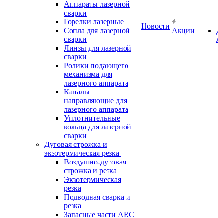
Аппараты лазерной
сварки
Горелки лазерные
Новости
Сопла для лазерной
Акции
сварки
Линзы для лазерной
сварки
Ролики подающего
механизма для
лазерного аппарата
Каналы
направляющие для
лазерного аппарата
Уплотнительные
кольца для лазерной
сварки
Дуговая строжка и
экзотермическая резка
Воздушно-дуговая
строжка и резка
Экзотермическая
резка
Подводная сварка и
резка
Запасные части ARC