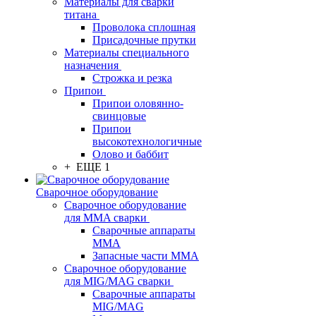
Материалы для сварки
титана
Проволока сплошная
Присадочные прутки
Материалы специального
назначения
Строжка и резка
Припои
Припои оловянно-
свинцовые
Припои
высокотехнологичные
Олово и баббит
+ ЕЩЕ 1
Сварочное оборудование
Сварочное оборудование
для MMA сварки
Сварочные аппараты
MMA
Запасные части MMA
Сварочное оборудование
для MIG/MAG сварки
Сварочные аппараты
MIG/MAG