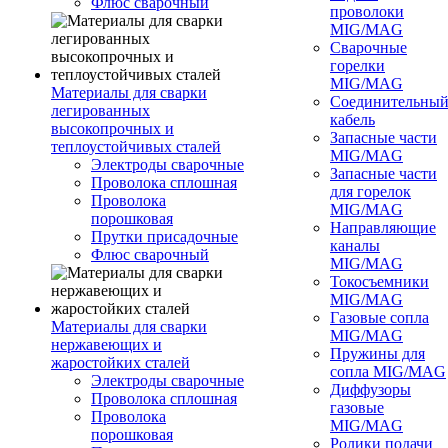
Флюс сварочный
проволоки
MIG/MAG
Сварочные
горелки
MIG/MAG
Материалы для сварки
Соединительны
легированных
кабель
высокопрочных и
Запасные части
теплоустойчивых сталей
MIG/MAG
Электроды сварочные
Запасные части
Проволока сплошная
для горелок
Проволока
MIG/MAG
порошковая
Направляющие
Прутки присадочные
каналы
Флюс сварочный
MIG/MAG
Токосъемники
MIG/MAG
Газовые сопла
Материалы для сварки
MIG/MAG
нержавеющих и
Пружины для
жаростойких сталей
сопла MIG/MAG
Электроды сварочные
Диффузоры
Проволока сплошная
газовые
Проволока
MIG/MAG
порошковая
Ролики подачи