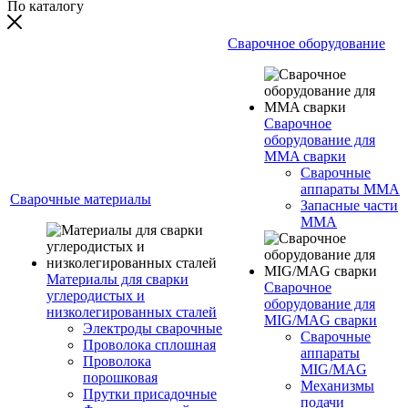
По каталогу
Сварочное оборудование
Сварочное
оборудование для
MMA сварки
Сварочные
аппараты MMA
Сварочные материалы
Запасные части
MMA
Материалы для сварки
Сварочное
углеродистых и
оборудование для
низколегированных сталей
MIG/MAG сварки
Электроды сварочные
Сварочные
Проволока сплошная
аппараты
Проволока
MIG/MAG
порошковая
Механизмы
Прутки присадочные
подачи