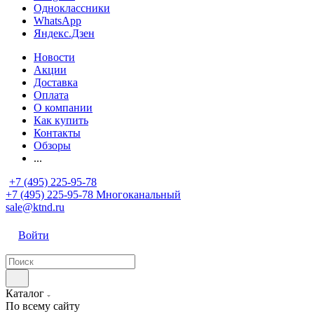
Одноклассники
WhatsApp
Яндекс.Дзен
Новости
Акции
Доставка
Оплата
О компании
Как купить
Контакты
Обзоры
...
+7 (495) 225-95-78
+7 (495) 225-95-78
Многоканальный
sale@ktnd.ru
Войти
Каталог
По всему сайту