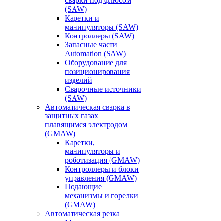
сварки под флюсом
(SAW)
Каретки и
манипуляторы (SAW)
Контроллеры (SAW)
Запасные части
Automation (SAW)
Оборудование для
позиционирования
изделий
Сварочные источники
(SAW)
Автоматическая сварка в
защитных газах
плавящимся электродом
(GMAW)
Каретки,
манипуляторы и
роботизация (GMAW)
Контроллеры и блоки
управления (GMAW)
Подающие
механизмы и горелки
(GMAW)
Автоматическая резка