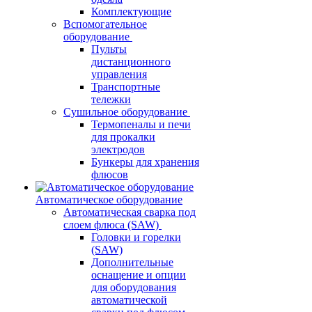
Комплектующие
Вспомогательное
оборудование
Пульты
дистанционного
управления
Транспортные
тележки
Сушильное оборудование
Термопеналы и печи
для прокалки
электродов
Бункеры для хранения
флюсов
Автоматическое оборудование
Автоматическая сварка под
слоем флюса (SAW)
Головки и горелки
(SAW)
Дополнительные
оснащение и опции
для оборудования
автоматической