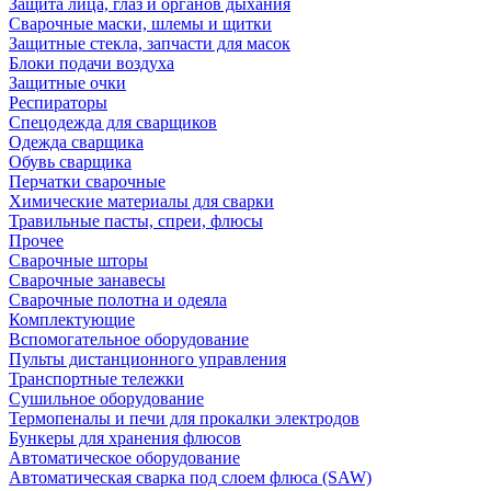
Защита лица, глаз и органов дыхания
Сварочные маски, шлемы и щитки
Защитные стекла, запчасти для масок
Блоки подачи воздуха
Защитные очки
Респираторы
Спецодежда для сварщиков
Одежда сварщика
Обувь сварщика
Перчатки сварочные
Химические материалы для сварки
Травильные пасты, спреи, флюсы
Прочее
Сварочные шторы
Сварочные занавесы
Сварочные полотна и одеяла
Комплектующие
Вспомогательное оборудование
Пульты дистанционного управления
Транспортные тележки
Сушильное оборудование
Термопеналы и печи для прокалки электродов
Бункеры для хранения флюсов
Автоматическое оборудование
Автоматическая сварка под слоем флюса (SAW)