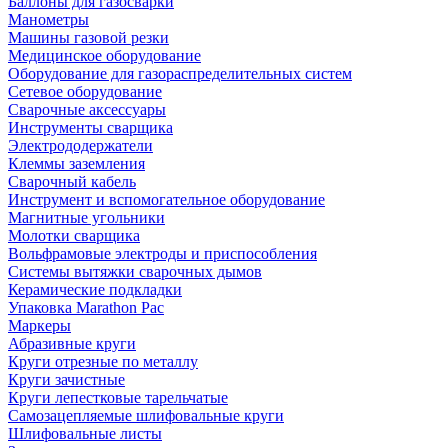
Баллоны для газосварки
Манометры
Машины газовой резки
Медицинское оборудование
Оборудование для газораспределительных систем
Сетевое оборудование
Сварочные аксессуары
Инструменты сварщика
Электрододержатели
Клеммы заземления
Сварочный кабель
Инструмент и вспомогательное оборудование
Магнитные угольники
Молотки сварщика
Вольфрамовые электроды и приспособления
Системы вытяжки сварочных дымов
Керамические подкладки
Упаковка Marathon Pac
Маркеры
Абразивные круги
Круги отрезные по металлу
Круги зачистные
Круги лепестковые тарельчатые
Самозацепляемые шлифовальные круги
Шлифовальные листы