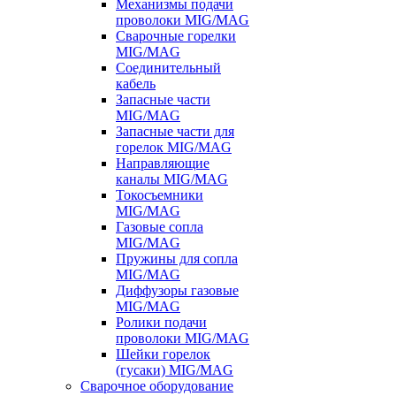
Механизмы подачи
проволоки MIG/MAG
Сварочные горелки
MIG/MAG
Соединительный
кабель
Запасные части
MIG/MAG
Запасные части для
горелок MIG/MAG
Направляющие
каналы MIG/MAG
Токосъемники
MIG/MAG
Газовые сопла
MIG/MAG
Пружины для сопла
MIG/MAG
Диффузоры газовые
MIG/MAG
Ролики подачи
проволоки MIG/MAG
Шейки горелок
(гусаки) MIG/MAG
Сварочное оборудование