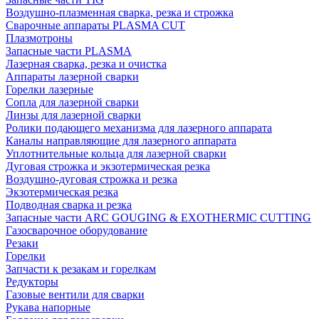
Воздушно-плазменная сварка, резка и строжка
Сварочные аппараты PLASMA CUT
Плазмотроны
Запасные части PLASMA
Лазерная сварка, резка и очистка
Аппараты лазерной сварки
Горелки лазерные
Сопла для лазерной сварки
Линзы для лазерной сварки
Ролики подающего механизма для лазерного аппарата
Каналы направляющие для лазерного аппарата
Уплотнительные кольца для лазерной сварки
Дуговая строжка и экзотермическая резка
Воздушно-дуговая строжка и резка
Экзотермическая резка
Подводная сварка и резка
Запасные части ARC GOUGING & EXOTHERMIC CUTTING
Газосварочное оборудование
Резаки
Горелки
Запчасти к резакам и горелкам
Редукторы
Газовые вентили для сварки
Рукава напорные