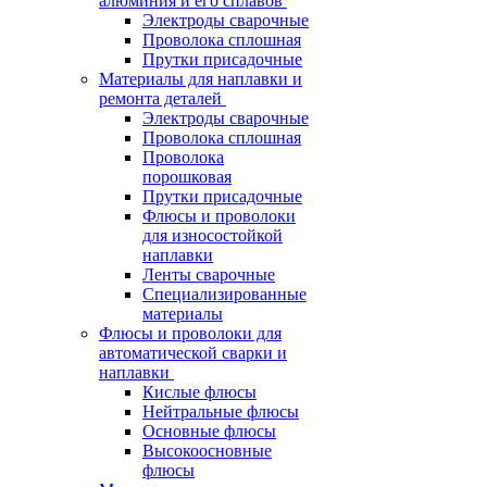
алюминия и его сплавов
Электроды сварочные
Проволока сплошная
Прутки присадочные
Материалы для наплавки и
ремонта деталей
Электроды сварочные
Проволока сплошная
Проволока
порошковая
Прутки присадочные
Флюсы и проволоки
для износостойкой
наплавки
Ленты сварочные
Специализированные
материалы
Флюсы и проволоки для
автоматической сварки и
наплавки
Кислые флюсы
Нейтральные флюсы
Основные флюсы
Высокоосновные
флюсы