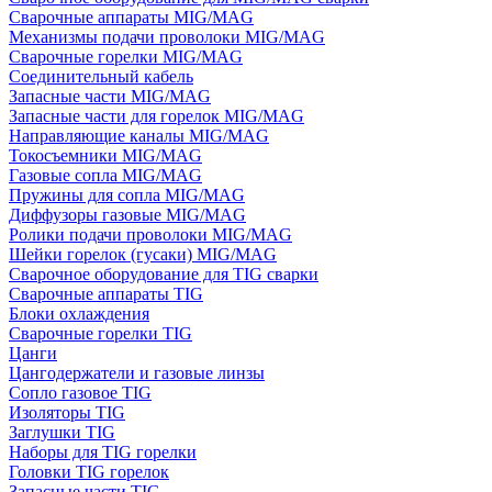
Сварочные аппараты MIG/MAG
Механизмы подачи проволоки MIG/MAG
Сварочные горелки MIG/MAG
Соединительный кабель
Запасные части MIG/MAG
Запасные части для горелок MIG/MAG
Направляющие каналы MIG/MAG
Токосъемники MIG/MAG
Газовые сопла MIG/MAG
Пружины для сопла MIG/MAG
Диффузоры газовые MIG/MAG
Ролики подачи проволоки MIG/MAG
Шейки горелок (гусаки) MIG/MAG
Сварочное оборудование для TIG сварки
Сварочные аппараты TIG
Блоки охлаждения
Сварочные горелки TIG
Цанги
Цангодержатели и газовые линзы
Сопло газовое TIG
Изоляторы TIG
Заглушки TIG
Наборы для TIG горелки
Головки TIG горелок
Запасные части TIG