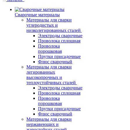
Сварочные материалы
Материалы для сварки
углеродистых и
низколегированных сталей
Электроды сварочные
Проволока сплошная
Проволока
порошковая
Прутки присадочные
Флюс сварочный
Материалы для сварки
легированных
высокопрочных и
теплоустойчивых сталей
Электроды сварочные
Проволока сплошная
Проволока
порошковая
Прутки присадочные
Флюс сварочный
Материалы для сварки
нержавеющих и
жаростойких сталей