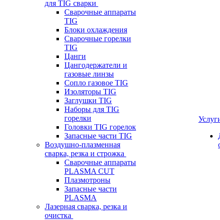
для TIG сварки
Сварочные аппараты
TIG
Блоки охлаждения
Сварочные горелки
TIG
Цанги
Цангодержатели и
газовые линзы
Сопло газовое TIG
Изоляторы TIG
Заглушки TIG
Наборы для TIG
горелки
Услуг
Головки TIG горелок
Запасные части TIG
Воздушно-плазменная
сварка, резка и строжка
Сварочные аппараты
PLASMA CUT
Плазмотроны
Запасные части
PLASMA
Лазерная сварка, резка и
очистка