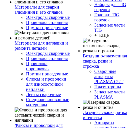
Наборы для TIG
Материалы для сварки
горелки
алюминия и его сплавов
Головки TIG
Электроды сварочные
горелок
Проволока сплошная
Запасные части
Прутки присадочные
TIG
+ ЕЩЕ
Материалы для наплавки и
ремонта деталей
Электроды сварочные
Воздушно-плазменная
Проволока сплошная
сварка, резка и
Проволока
строжка
порошковая
Сварочные
Прутки присадочные
аппараты
Флюсы и проволоки
PLASMA CUT
для износостойкой
Плазмотроны
наплавки
Запасные части
Ленты сварочные
PLASMA
Специализированные
материалы
Лазерная сварка, резка
и очистка
Аппараты
Флюсы и проволоки для
лазерной сварки