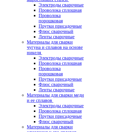
Электроды сварочные
Проволока сплошная
Проволока
порошковая
Прутки присадочные
Флюс сварочный
Ленты сварочные
Материалы для сварки
чугуна и сплавов на основе
никеля
Электроды сварочные
Проволока сплошная
Проволока
порошковая
Прутки присадочные
Флюс сварочный
Ленты сварочные
Материалы для сварки меди
и ее сплавов
Электроды сварочные
Проволока сплошная
Прутки присадочные
Флюс сварочный
Материалы для сварки