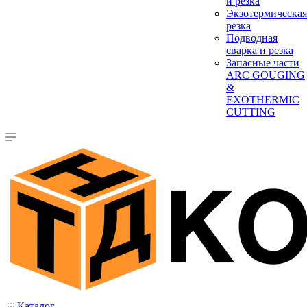
и резка
Экзотермическая
резка
Подводная
сварка и резка
Запасные части
ARC GOUGING
&
EXOTHERMIC
CUTTING
Каталог