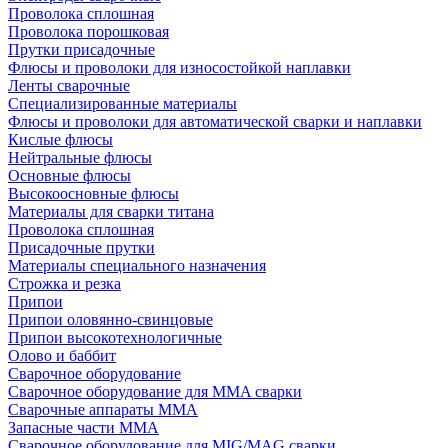
Проволока сплошная
Проволока порошковая
Прутки присадочные
Флюсы и проволоки для износостойкой наплавки
Ленты сварочные
Специализированные материалы
Флюсы и проволоки для автоматической сварки и наплавки
Кислые флюсы
Нейтральные флюсы
Основные флюсы
Высокоосновные флюсы
Материалы для сварки титана
Проволока сплошная
Присадочные прутки
Материалы специального назначения
Строжка и резка
Припои
Припои оловянно-свинцовые
Припои высокотехнологичные
Олово и баббит
Сварочное оборудование
Сварочное оборудование для MMA сварки
Сварочные аппараты MMA
Запасные части MMA
Сварочное оборудование для MIG/MAG сварки