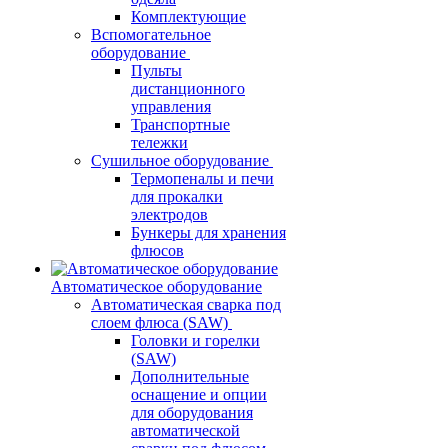
Комплектующие
Вспомогательное
оборудование
Пульты
дистанционного
управления
Транспортные
тележки
Сушильное оборудование
Термопеналы и печи
для прокалки
электродов
Бункеры для хранения
флюсов
Автоматическое оборудование
Автоматическая сварка под
слоем флюса (SAW)
Головки и горелки
(SAW)
Дополнительные
оснащение и опции
для оборудования
автоматической