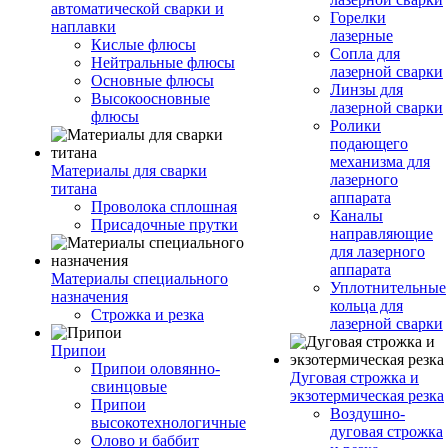
автоматической сварки и
Горелки
наплавки
лазерные
Кислые флюсы
Сопла для
Нейтральные флюсы
лазерной сварки
Основные флюсы
Линзы для
Высокоосновные
лазерной сварки
флюсы
Ролики
подающего
механизма для
Материалы для сварки
лазерного
титана
аппарата
Проволока сплошная
Каналы
Присадочные прутки
направляющие
для лазерного
аппарата
Материалы специального
Уплотнительные
назначения
кольца для
Строжка и резка
лазерной сварки
Припои
Припои оловянно-
Дуговая строжка и
свинцовые
экзотермическая резка
Припои
Воздушно-
высокотехнологичные
дуговая строжка
Олово и баббит