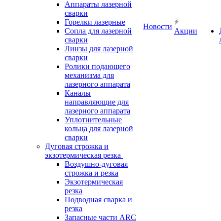
Аппараты лазерной
сварки
Горелки лазерные
Новости
Сопла для лазерной
Акции
сварки
Линзы для лазерной
сварки
Ролики подающего
механизма для
лазерного аппарата
Каналы
направляющие для
лазерного аппарата
Уплотнительные
кольца для лазерной
сварки
Дуговая строжка и
экзотермическая резка
Воздушно-дуговая
строжка и резка
Экзотермическая
резка
Подводная сварка и
резка
Запасные части ARC