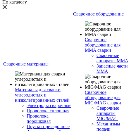
По каталогу
Сварочное оборудование
Сварочное
оборудование для
MMA сварки
Сварочные
аппараты MMA
Сварочные материалы
Запасные части
MMA
Материалы для сварки
Сварочное
углеродистых и
оборудование для
низколегированных сталей
MIG/MAG сварки
Электроды сварочные
Сварочные
Проволока сплошная
аппараты
Проволока
MIG/MAG
порошковая
Механизмы
Прутки присадочные
подачи