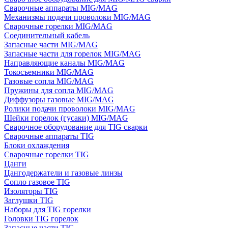
Сварочные аппараты MIG/MAG
Механизмы подачи проволоки MIG/MAG
Сварочные горелки MIG/MAG
Соединительный кабель
Запасные части MIG/MAG
Запасные части для горелок MIG/MAG
Направляющие каналы MIG/MAG
Токосъемники MIG/MAG
Газовые сопла MIG/MAG
Пружины для сопла MIG/MAG
Диффузоры газовые MIG/MAG
Ролики подачи проволоки MIG/MAG
Шейки горелок (гусаки) MIG/MAG
Сварочное оборудование для TIG сварки
Сварочные аппараты TIG
Блоки охлаждения
Сварочные горелки TIG
Цанги
Цангодержатели и газовые линзы
Сопло газовое TIG
Изоляторы TIG
Заглушки TIG
Наборы для TIG горелки
Головки TIG горелок
Запасные части TIG