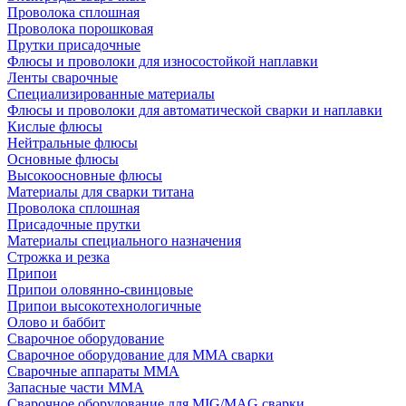
Проволока сплошная
Проволока порошковая
Прутки присадочные
Флюсы и проволоки для износостойкой наплавки
Ленты сварочные
Специализированные материалы
Флюсы и проволоки для автоматической сварки и наплавки
Кислые флюсы
Нейтральные флюсы
Основные флюсы
Высокоосновные флюсы
Материалы для сварки титана
Проволока сплошная
Присадочные прутки
Материалы специального назначения
Строжка и резка
Припои
Припои оловянно-свинцовые
Припои высокотехнологичные
Олово и баббит
Сварочное оборудование
Сварочное оборудование для MMA сварки
Сварочные аппараты MMA
Запасные части MMA
Сварочное оборудование для MIG/MAG сварки