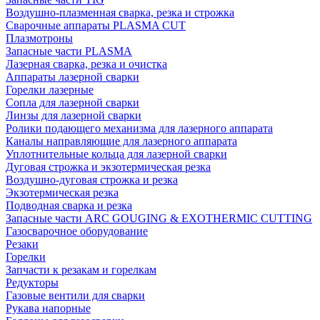
Воздушно-плазменная сварка, резка и строжка
Сварочные аппараты PLASMA CUT
Плазмотроны
Запасные части PLASMA
Лазерная сварка, резка и очистка
Аппараты лазерной сварки
Горелки лазерные
Сопла для лазерной сварки
Линзы для лазерной сварки
Ролики подающего механизма для лазерного аппарата
Каналы направляющие для лазерного аппарата
Уплотнительные кольца для лазерной сварки
Дуговая строжка и экзотермическая резка
Воздушно-дуговая строжка и резка
Экзотермическая резка
Подводная сварка и резка
Запасные части ARC GOUGING & EXOTHERMIC CUTTING
Газосварочное оборудование
Резаки
Горелки
Запчасти к резакам и горелкам
Редукторы
Газовые вентили для сварки
Рукава напорные