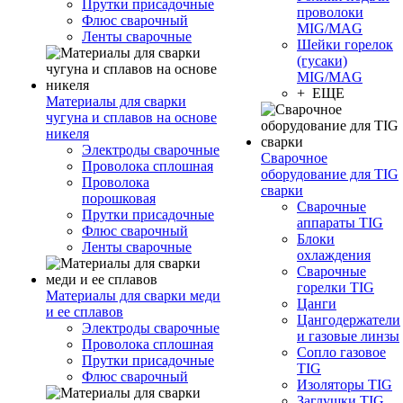
Прутки присадочные
проволоки
Флюс сварочный
MIG/MAG
Ленты сварочные
Шейки горелок
(гусаки)
MIG/MAG
+ ЕЩЕ
Материалы для сварки
чугуна и сплавов на основе
никеля
Электроды сварочные
Сварочное
Проволока сплошная
оборудование для TIG
Проволока
сварки
порошковая
Сварочные
Прутки присадочные
аппараты TIG
Флюс сварочный
Блоки
Ленты сварочные
охлаждения
Сварочные
горелки TIG
Материалы для сварки меди
Цанги
и ее сплавов
Цангодержатели
Электроды сварочные
и газовые линзы
Проволока сплошная
Сопло газовое
Прутки присадочные
TIG
Флюс сварочный
Изоляторы TIG
Заглушки TIG