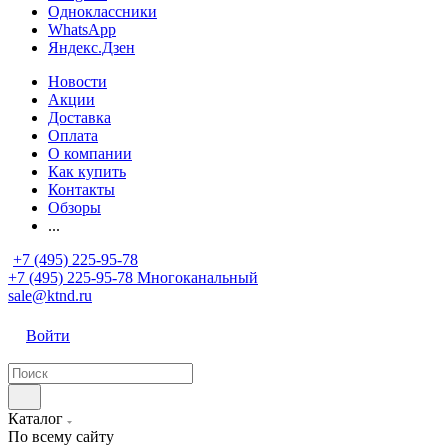
Одноклассники
WhatsApp
Яндекс.Дзен
Новости
Акции
Доставка
Оплата
О компании
Как купить
Контакты
Обзоры
...
+7 (495) 225-95-78
+7 (495) 225-95-78
Многоканальный
sale@ktnd.ru
Войти
Каталог
По всему сайту