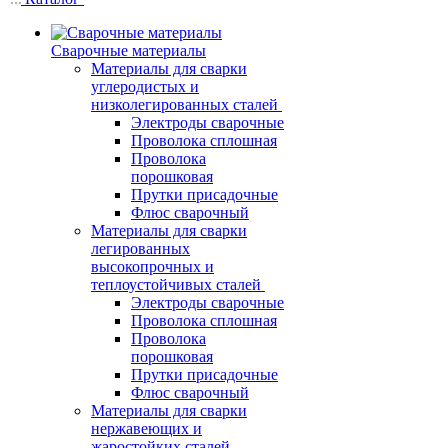
Сварочные материалы
Материалы для сварки
углеродистых и
низколегированных сталей
Электроды сварочные
Проволока сплошная
Проволока
порошковая
Прутки присадочные
Флюс сварочный
Материалы для сварки
легированных
высокопрочных и
теплоустойчивых сталей
Электроды сварочные
Проволока сплошная
Проволока
порошковая
Прутки присадочные
Флюс сварочный
Материалы для сварки
нержавеющих и
жаростойких сталей