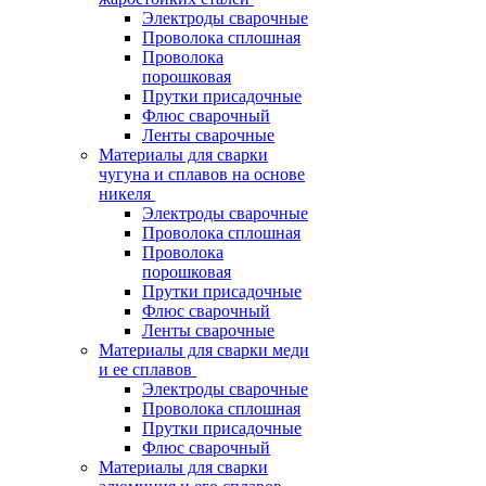
Электроды сварочные
Проволока сплошная
Проволока
порошковая
Прутки присадочные
Флюс сварочный
Ленты сварочные
Материалы для сварки
чугуна и сплавов на основе
никеля
Электроды сварочные
Проволока сплошная
Проволока
порошковая
Прутки присадочные
Флюс сварочный
Ленты сварочные
Материалы для сварки меди
и ее сплавов
Электроды сварочные
Проволока сплошная
Прутки присадочные
Флюс сварочный
Материалы для сварки