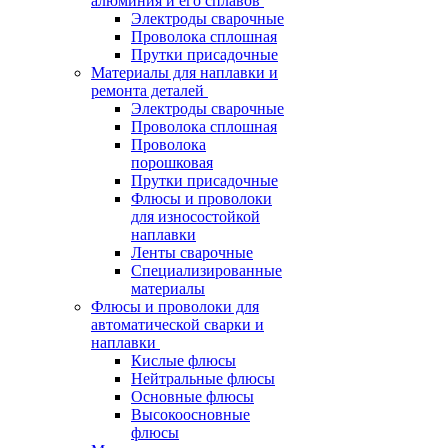
алюминия и его сплавов
Электроды сварочные
Проволока сплошная
Прутки присадочные
Материалы для наплавки и
ремонта деталей
Электроды сварочные
Проволока сплошная
Проволока
порошковая
Прутки присадочные
Флюсы и проволоки
для износостойкой
наплавки
Ленты сварочные
Специализированные
материалы
Флюсы и проволоки для
автоматической сварки и
наплавки
Кислые флюсы
Нейтральные флюсы
Основные флюсы
Высокоосновные
флюсы