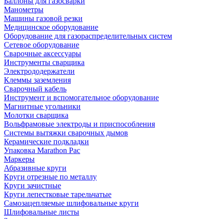
Баллоны для газосварки
Манометры
Машины газовой резки
Медицинское оборудование
Оборудование для газораспределительных систем
Сетевое оборудование
Сварочные аксессуары
Инструменты сварщика
Электрододержатели
Клеммы заземления
Сварочный кабель
Инструмент и вспомогательное оборудование
Магнитные угольники
Молотки сварщика
Вольфрамовые электроды и приспособления
Системы вытяжки сварочных дымов
Керамические подкладки
Упаковка Marathon Pac
Маркеры
Абразивные круги
Круги отрезные по металлу
Круги зачистные
Круги лепестковые тарельчатые
Самозацепляемые шлифовальные круги
Шлифовальные листы