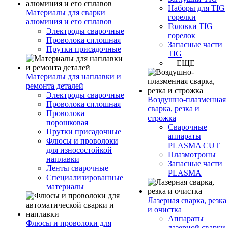
Наборы для TIG
Материалы для сварки
горелки
алюминия и его сплавов
Головки TIG
Электроды сварочные
горелок
Проволока сплошная
Запасные части
Прутки присадочные
TIG
+ ЕЩЕ
Материалы для наплавки и
ремонта деталей
Электроды сварочные
Воздушно-плазменная
Проволока сплошная
сварка, резка и
Проволока
строжка
порошковая
Сварочные
Прутки присадочные
аппараты
Флюсы и проволоки
PLASMA CUT
для износостойкой
Плазмотроны
наплавки
Запасные части
Ленты сварочные
PLASMA
Специализированные
материалы
Лазерная сварка, резка
и очистка
Аппараты
Флюсы и проволоки для
лазерной сварки