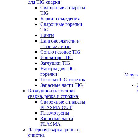
для TIG сварки
Сварочные аппараты
TIG
Блоки охлаждения
Сварочные горелки
TIG
Цанги
Цангодержатели и
газовые линзы
Сопло газовое TIG
Изоляторы TIG
Заглушки TIG
Наборы для TIG
горелки
Услуг
Головки TIG горелок
Запасные части TIG
Воздушно-плазменная
сварка, резка и строжка
Сварочные аппараты
PLASMA CUT
Плазмотроны
Запасные части
PLASMA
Лазерная сварка, резка и
очистка