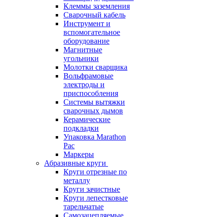
Клеммы заземления
Сварочный кабель
Инструмент и
вспомогательное
оборудование
Магнитные
угольники
Молотки сварщика
Вольфрамовые
электроды и
приспособления
Системы вытяжки
сварочных дымов
Керамические
подкладки
Упаковка Marathon
Pac
Маркеры
Абразивные круги
Круги отрезные по
металлу
Круги зачистные
Круги лепестковые
тарельчатые
Самозацепляемые