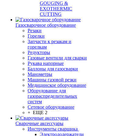
GOUGING &
EXOTHERMIC
CUTTING
Газосварочное оборудование
Резаки
Горелки
Запчасти к резакам и
горелкам
Редукторы
Газовые вентили для сварки
Рукава напорные
Баллоны для газосварки
Манометры
Машины газовой резки
Медицинское оборудование
Оборудование для
газораспределительных
систем
Сетевое оборудование
+ ЕЩЕ 2
Сварочные аксессуары
Инструменты сварщика
Электрододержатели