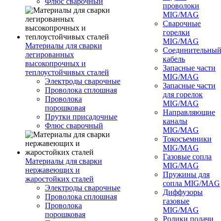
Флюс сварочный
проволоки
MIG/MAG
Сварочные
горелки
MIG/MAG
Материалы для сварки
Соединительны
легированных
кабель
высокопрочных и
Запасные части
теплоустойчивых сталей
MIG/MAG
Электроды сварочные
Запасные части
Проволока сплошная
для горелок
Проволока
MIG/MAG
порошковая
Направляющие
Прутки присадочные
каналы
Флюс сварочный
MIG/MAG
Токосъемники
MIG/MAG
Газовые сопла
Материалы для сварки
MIG/MAG
нержавеющих и
Пружины для
жаростойких сталей
сопла MIG/MAG
Электроды сварочные
Диффузоры
Проволока сплошная
газовые
Проволока
MIG/MAG
порошковая
Ролики подачи