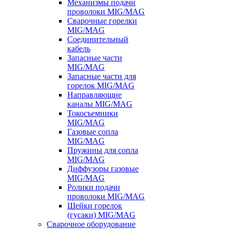
Механизмы подачи
проволоки MIG/MAG
Сварочные горелки
MIG/MAG
Соединительный
кабель
Запасные части
MIG/MAG
Запасные части для
горелок MIG/MAG
Направляющие
каналы MIG/MAG
Токосъемники
MIG/MAG
Газовые сопла
MIG/MAG
Пружины для сопла
MIG/MAG
Диффузоры газовые
MIG/MAG
Ролики подачи
проволоки MIG/MAG
Шейки горелок
(гусаки) MIG/MAG
Сварочное оборудование