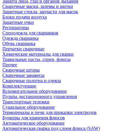
Защита лица, глаз и органов дыхания
Сварочные маски, шлемы и щитки
Защитные стекла, запчасти для масок
Блоки подачи воздуха
Защитные очки
Респираторы
Спецодежда для сварщиков
Одежда сварщика
Обувь сварщика
Перчатки сварочные
Химические материалы для сварки
Травильные пасты, спреи, флюсы
Прочее
Сварочные шторы
Сварочные занавесы
Сварочные полотна и одеяла
Комплектующие
Вспомогательное оборудование
Пульты дистанционного управления
Транспортные тележки
Сушильное оборудование
Термопеналы и печи для прокалки электродов
Бункеры для хранения флюсов
Автоматическое оборудование
Автоматическая сварка под слоем флюса (SAW)