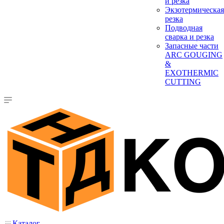
и резка
Экзотермическая
резка
Подводная
сварка и резка
Запасные части
ARC GOUGING
&
EXOTHERMIC
CUTTING
Каталог