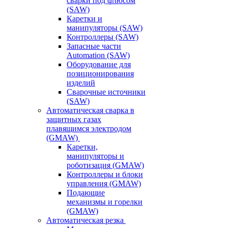
сварки под флюсом
(SAW)
Каретки и
манипуляторы (SAW)
Контроллеры (SAW)
Запасные части
Automation (SAW)
Оборудование для
позиционирования
изделий
Сварочные источники
(SAW)
Автоматическая сварка в
защитных газах
плавящимся электродом
(GMAW)
Каретки,
манипуляторы и
роботизация (GMAW)
Контроллеры и блоки
управления (GMAW)
Подающие
механизмы и горелки
(GMAW)
Автоматическая резка