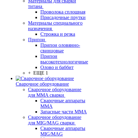
Материалы для сварки
титана
Проволока сплошная
Присадочные прутки
Материалы специального
назначения
Строжка и резка
Припои
Припои оловянно-
свинцовые
Припои
высокотехнологичные
Олово и баббит
+ ЕЩЕ 1
Сварочное оборудование
Сварочное оборудование
для MMA сварки
Сварочные аппараты
MMA
Запасные части MMA
Сварочное оборудование
для MIG/MAG сварки
Сварочные аппараты
MIG/MAG