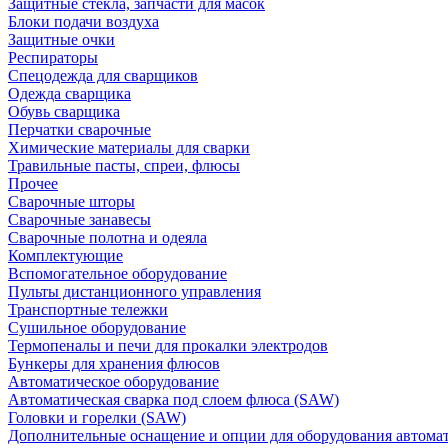
Защитные стекла, запчасти для масок
Блоки подачи воздуха
Защитные очки
Респираторы
Спецодежда для сварщиков
Одежда сварщика
Обувь сварщика
Перчатки сварочные
Химические материалы для сварки
Травильные пасты, спреи, флюсы
Прочее
Сварочные шторы
Сварочные занавесы
Сварочные полотна и одеяла
Комплектующие
Вспомогательное оборудование
Пульты дистанционного управления
Транспортные тележки
Сушильное оборудование
Термопеналы и печи для прокалки электродов
Бункеры для хранения флюсов
Автоматическое оборудование
Автоматическая сварка под слоем флюса (SAW)
Головки и горелки (SAW)
Дополнительные оснащение и опции для оборудования автома