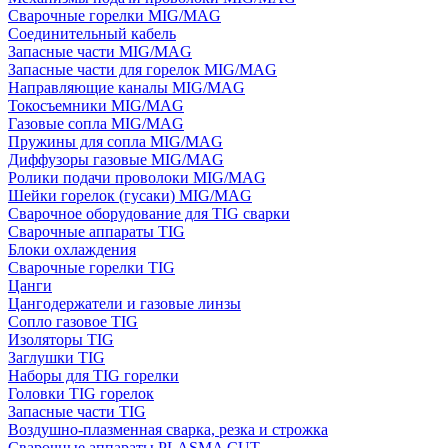
Сварочные горелки MIG/MAG
Соединительный кабель
Запасные части MIG/MAG
Запасные части для горелок MIG/MAG
Направляющие каналы MIG/MAG
Токосъемники MIG/MAG
Газовые сопла MIG/MAG
Пружины для сопла MIG/MAG
Диффузоры газовые MIG/MAG
Ролики подачи проволоки MIG/MAG
Шейки горелок (гусаки) MIG/MAG
Сварочное оборудование для TIG сварки
Сварочные аппараты TIG
Блоки охлаждения
Сварочные горелки TIG
Цанги
Цангодержатели и газовые линзы
Сопло газовое TIG
Изоляторы TIG
Заглушки TIG
Наборы для TIG горелки
Головки TIG горелок
Запасные части TIG
Воздушно-плазменная сварка, резка и строжка
Сварочные аппараты PLASMA CUT