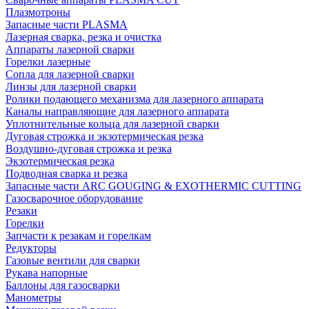
Плазмотроны
Запасные части PLASMA
Лазерная сварка, резка и очистка
Аппараты лазерной сварки
Горелки лазерные
Сопла для лазерной сварки
Линзы для лазерной сварки
Ролики подающего механизма для лазерного аппарата
Каналы направляющие для лазерного аппарата
Уплотнительные кольца для лазерной сварки
Дуговая строжка и экзотермическая резка
Воздушно-дуговая строжка и резка
Экзотермическая резка
Подводная сварка и резка
Запасные части ARC GOUGING & EXOTHERMIC CUTTING
Газосварочное оборудование
Резаки
Горелки
Запчасти к резакам и горелкам
Редукторы
Газовые вентили для сварки
Рукава напорные
Баллоны для газосварки
Манометры