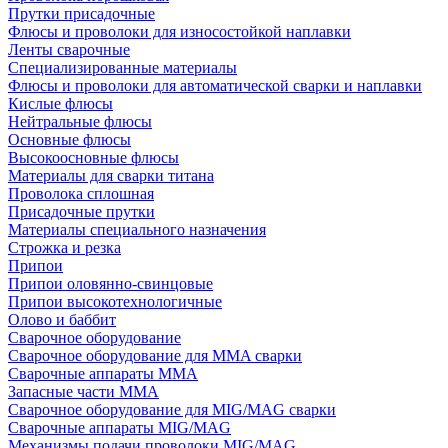
Прутки присадочные
Флюсы и проволоки для износостойкой наплавки
Ленты сварочные
Специализированные материалы
Флюсы и проволоки для автоматической сварки и наплавки
Кислые флюсы
Нейтральные флюсы
Основные флюсы
Высокоосновные флюсы
Материалы для сварки титана
Проволока сплошная
Присадочные прутки
Материалы специального назначения
Строжка и резка
Припои
Припои оловянно-свинцовые
Припои высокотехнологичные
Олово и баббит
Сварочное оборудование
Сварочное оборудование для MMA сварки
Сварочные аппараты MMA
Запасные части MMA
Сварочное оборудование для MIG/MAG сварки
Сварочные аппараты MIG/MAG
Механизмы подачи проволоки MIG/MAG