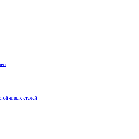
лей
стойчивых сталей