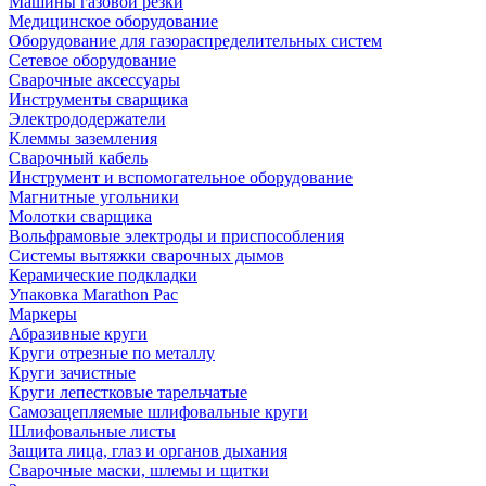
Машины газовой резки
Медицинское оборудование
Оборудование для газораспределительных систем
Сетевое оборудование
Сварочные аксессуары
Инструменты сварщика
Электрододержатели
Клеммы заземления
Сварочный кабель
Инструмент и вспомогательное оборудование
Магнитные угольники
Молотки сварщика
Вольфрамовые электроды и приспособления
Системы вытяжки сварочных дымов
Керамические подкладки
Упаковка Marathon Pac
Маркеры
Абразивные круги
Круги отрезные по металлу
Круги зачистные
Круги лепестковые тарельчатые
Самозацепляемые шлифовальные круги
Шлифовальные листы
Защита лица, глаз и органов дыхания
Сварочные маски, шлемы и щитки