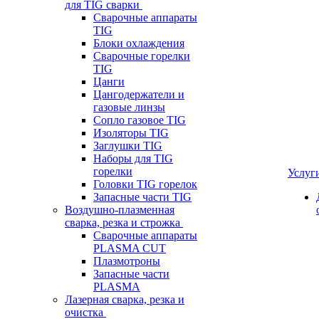
для TIG сварки
Сварочные аппараты
TIG
Блоки охлаждения
Сварочные горелки
TIG
Цанги
Цангодержатели и
газовые линзы
Сопло газовое TIG
Изоляторы TIG
Заглушки TIG
Наборы для TIG
горелки
Услуг
Головки TIG горелок
Запасные части TIG
Воздушно-плазменная
сварка, резка и строжка
Сварочные аппараты
PLASMA CUT
Плазмотроны
Запасные части
PLASMA
Лазерная сварка, резка и
очистка