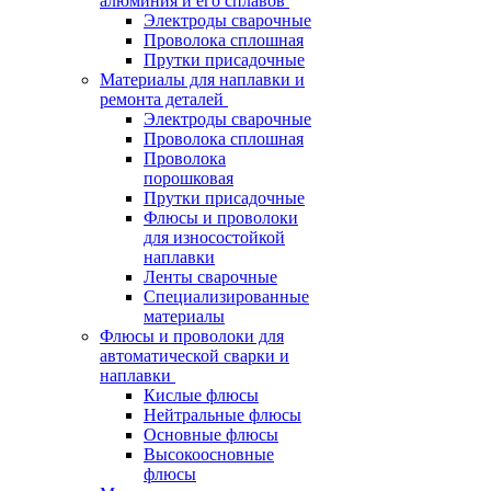
алюминия и его сплавов
Электроды сварочные
Проволока сплошная
Прутки присадочные
Материалы для наплавки и
ремонта деталей
Электроды сварочные
Проволока сплошная
Проволока
порошковая
Прутки присадочные
Флюсы и проволоки
для износостойкой
наплавки
Ленты сварочные
Специализированные
материалы
Флюсы и проволоки для
автоматической сварки и
наплавки
Кислые флюсы
Нейтральные флюсы
Основные флюсы
Высокоосновные
флюсы