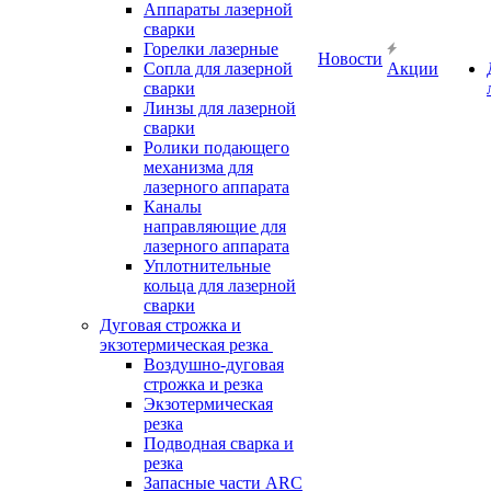
Аппараты лазерной
сварки
Горелки лазерные
Новости
Сопла для лазерной
Акции
сварки
Линзы для лазерной
сварки
Ролики подающего
механизма для
лазерного аппарата
Каналы
направляющие для
лазерного аппарата
Уплотнительные
кольца для лазерной
сварки
Дуговая строжка и
экзотермическая резка
Воздушно-дуговая
строжка и резка
Экзотермическая
резка
Подводная сварка и
резка
Запасные части ARC