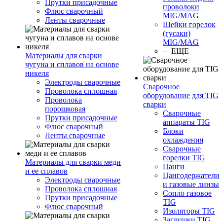
Прутки присадочные
проволоки
Флюс сварочный
MIG/MAG
Ленты сварочные
Шейки горелок
(гусаки)
MIG/MAG
+ ЕЩЕ
Материалы для сварки
чугуна и сплавов на основе
никеля
Электроды сварочные
Сварочное
Проволока сплошная
оборудование для TIG
Проволока
сварки
порошковая
Сварочные
Прутки присадочные
аппараты TIG
Флюс сварочный
Блоки
Ленты сварочные
охлаждения
Сварочные
горелки TIG
Материалы для сварки меди
Цанги
и ее сплавов
Цангодержатели
Электроды сварочные
и газовые линзы
Проволока сплошная
Сопло газовое
Прутки присадочные
TIG
Флюс сварочный
Изоляторы TIG
Заглушки TIG