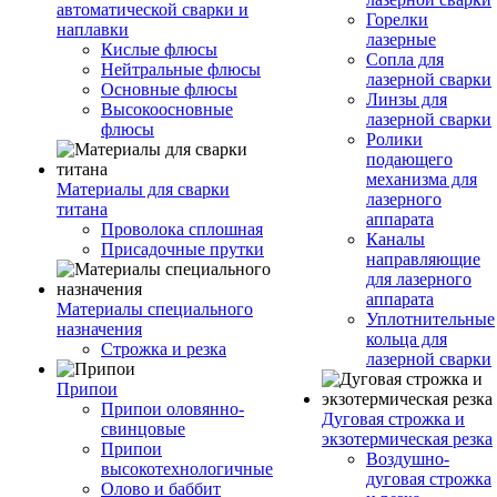
автоматической сварки и
Горелки
наплавки
лазерные
Кислые флюсы
Сопла для
Нейтральные флюсы
лазерной сварки
Основные флюсы
Линзы для
Высокоосновные
лазерной сварки
флюсы
Ролики
подающего
механизма для
Материалы для сварки
лазерного
титана
аппарата
Проволока сплошная
Каналы
Присадочные прутки
направляющие
для лазерного
аппарата
Материалы специального
Уплотнительные
назначения
кольца для
Строжка и резка
лазерной сварки
Припои
Припои оловянно-
Дуговая строжка и
свинцовые
экзотермическая резка
Припои
Воздушно-
высокотехнологичные
дуговая строжка
Олово и баббит