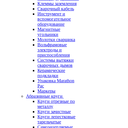
Клеммы заземления
Сварочный кабель
Инструмент и
вспомогательное
оборудование
Магнитные
угольники
Молотки сварщика
Вольфрамовые
электроды и
приспособления
Системы вытяжки
сварочных дымов
Керамические
подкладки
Упаковка Marathon
Pac
Маркеры
Абразивные круги
Круги отрезные по
металлу
Круги зачистные
Круги лепестковые
тарельчатые
Самозацепляемые