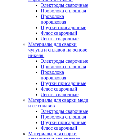
Электроды сварочные
Проволока сплошная
Проволока
порошковая
Прутки присадочные
Флюс сварочный
Ленты сварочные
Материалы для сварки
чугуна и сплавов на основе
никеля
Электроды сварочные
Проволока сплошная
Проволока
порошковая
Прутки присадочные
Флюс сварочный
Ленты сварочные
Материалы для сварки меди
и ее сплавов
Электроды сварочные
Проволока сплошная
Прутки присадочные
Флюс сварочный
Материалы для сварки