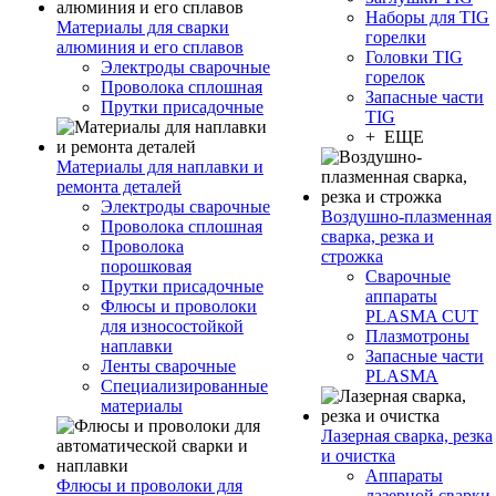
Наборы для TIG
Материалы для сварки
горелки
алюминия и его сплавов
Головки TIG
Электроды сварочные
горелок
Проволока сплошная
Запасные части
Прутки присадочные
TIG
+ ЕЩЕ
Материалы для наплавки и
ремонта деталей
Электроды сварочные
Воздушно-плазменная
Проволока сплошная
сварка, резка и
Проволока
строжка
порошковая
Сварочные
Прутки присадочные
аппараты
Флюсы и проволоки
PLASMA CUT
для износостойкой
Плазмотроны
наплавки
Запасные части
Ленты сварочные
PLASMA
Специализированные
материалы
Лазерная сварка, резка
и очистка
Аппараты
Флюсы и проволоки для
лазерной сварки