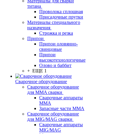
Материалы для сварки
титана
Проволока сплошная
Присадочные прутки
Материалы специального
назначения
Строжка и резка
Припои
Припои оловянно-
свинцовые
Припои
высокотехнологичные
Олово и баббит
+ ЕЩЕ 1
Сварочное оборудование
Сварочное оборудование
для MMA сварки
Сварочные аппараты
MMA
Запасные части MMA
Сварочное оборудование
для MIG/MAG сварки
Сварочные аппараты
MIG/MAG