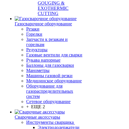
GOUGING &
EXOTHERMIC
CUTTING
Газосварочное оборудование
Резаки
Горелки
Запчасти к резакам и
горелкам
Редукторы
Газовые вентили для сварки
Рукава напорные
Баллоны для газосварки
Манометры
Машины газовой резки
Медицинское оборудование
Оборудование для
газораспределительных
систем
Сетевое оборудование
+ ЕЩЕ 2
Сварочные аксессуары
Инструменты сварщика
Электрододержатели