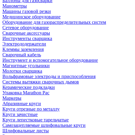
Баллоны для газосварки
Манометры
Машины газовой резки
Медицинское оборудование
Оборудование для газораспределительных систем
Сетевое оборудование
Сварочные аксессуары
Инструменты сварщика
Электрододержатели
Клеммы заземления
Сварочный кабель
Инструмент и вспомогательное оборудование
Магнитные угольники
Молотки сварщика
Вольфрамовые электроды и приспособления
Системы вытяжки сварочных дымов
Керамические подкладки
Упаковка Marathon Pac
Маркеры
Абразивные круги
Круги отрезные по металлу
Круги зачистные
Круги лепестковые тарельчатые
Самозацепляемые шлифовальные круги
Шлифовальные листы