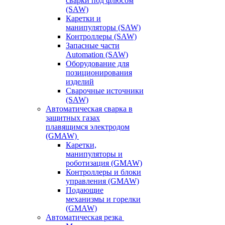
сварки под флюсом
(SAW)
Каретки и
манипуляторы (SAW)
Контроллеры (SAW)
Запасные части
Automation (SAW)
Оборудование для
позиционирования
изделий
Сварочные источники
(SAW)
Автоматическая сварка в
защитных газах
плавящимся электродом
(GMAW)
Каретки,
манипуляторы и
роботизация (GMAW)
Контроллеры и блоки
управления (GMAW)
Подающие
механизмы и горелки
(GMAW)
Автоматическая резка