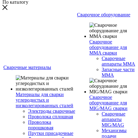
По каталогу
Сварочное оборудование
Сварочное
оборудование для
MMA сварки
Сварочные
аппараты MMA
Сварочные материалы
Запасные части
MMA
Материалы для сварки
Сварочное
углеродистых и
оборудование для
низколегированных сталей
MIG/MAG сварки
Электроды сварочные
Сварочные
Проволока сплошная
аппараты
Проволока
MIG/MAG
порошковая
Механизмы
Прутки присадочные
подачи