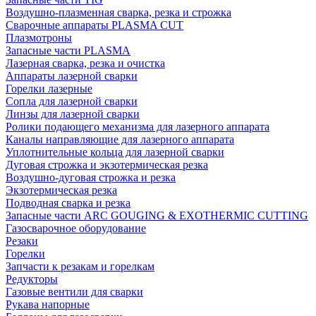
Воздушно-плазменная сварка, резка и строжка
Сварочные аппараты PLASMA CUT
Плазмотроны
Запасные части PLASMA
Лазерная сварка, резка и очистка
Аппараты лазерной сварки
Горелки лазерные
Сопла для лазерной сварки
Линзы для лазерной сварки
Ролики подающего механизма для лазерного аппарата
Каналы направляющие для лазерного аппарата
Уплотнительные кольца для лазерной сварки
Дуговая строжка и экзотермическая резка
Воздушно-дуговая строжка и резка
Экзотермическая резка
Подводная сварка и резка
Запасные части ARC GOUGING & EXOTHERMIC CUTTING
Газосварочное оборудование
Резаки
Горелки
Запчасти к резакам и горелкам
Редукторы
Газовые вентили для сварки
Рукава напорные