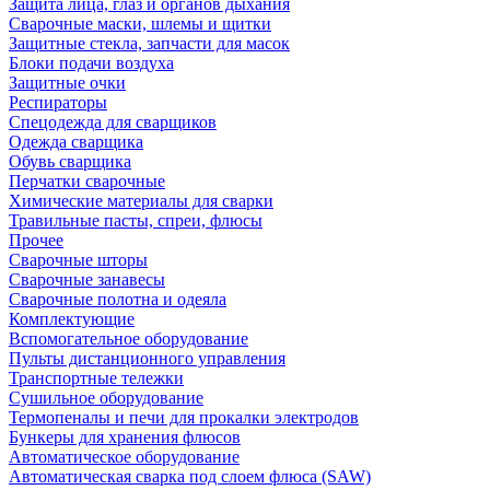
Защита лица, глаз и органов дыхания
Сварочные маски, шлемы и щитки
Защитные стекла, запчасти для масок
Блоки подачи воздуха
Защитные очки
Респираторы
Спецодежда для сварщиков
Одежда сварщика
Обувь сварщика
Перчатки сварочные
Химические материалы для сварки
Травильные пасты, спреи, флюсы
Прочее
Сварочные шторы
Сварочные занавесы
Сварочные полотна и одеяла
Комплектующие
Вспомогательное оборудование
Пульты дистанционного управления
Транспортные тележки
Сушильное оборудование
Термопеналы и печи для прокалки электродов
Бункеры для хранения флюсов
Автоматическое оборудование
Автоматическая сварка под слоем флюса (SAW)