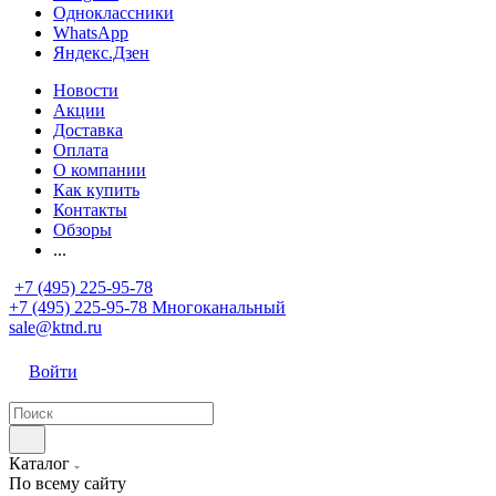
Одноклассники
WhatsApp
Яндекс.Дзен
Новости
Акции
Доставка
Оплата
О компании
Как купить
Контакты
Обзоры
...
+7 (495) 225-95-78
+7 (495) 225-95-78
Многоканальный
sale@ktnd.ru
Войти
Каталог
По всему сайту