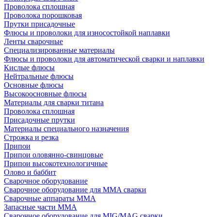
Проволока сплошная
Проволока порошковая
Прутки присадочные
Флюсы и проволоки для износостойкой наплавки
Ленты сварочные
Специализированные материалы
Флюсы и проволоки для автоматической сварки и наплавки
Кислые флюсы
Нейтральные флюсы
Основные флюсы
Высокоосновные флюсы
Материалы для сварки титана
Проволока сплошная
Присадочные прутки
Материалы специального назначения
Строжка и резка
Припои
Припои оловянно-свинцовые
Припои высокотехнологичные
Олово и баббит
Сварочное оборудование
Сварочное оборудование для MMA сварки
Сварочные аппараты MMA
Запасные части MMA
Сварочное оборудование для MIG/MAG сварки