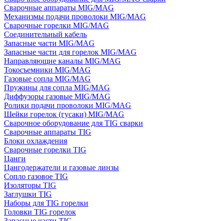
Сварочные аппараты MIG/MAG
Механизмы подачи проволоки MIG/MAG
Сварочные горелки MIG/MAG
Соединительный кабель
Запасные части MIG/MAG
Запасные части для горелок MIG/MAG
Направляющие каналы MIG/MAG
Токосъемники MIG/MAG
Газовые сопла MIG/MAG
Пружины для сопла MIG/MAG
Диффузоры газовые MIG/MAG
Ролики подачи проволоки MIG/MAG
Шейки горелок (гусаки) MIG/MAG
Сварочное оборудование для TIG сварки
Сварочные аппараты TIG
Блоки охлаждения
Сварочные горелки TIG
Цанги
Цангодержатели и газовые линзы
Сопло газовое TIG
Изоляторы TIG
Заглушки TIG
Наборы для TIG горелки
Головки TIG горелок
Запасные части TIG