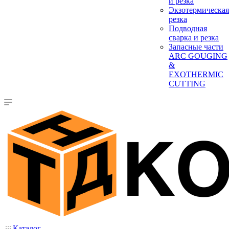
и резка
Экзотермическая
резка
Подводная
сварка и резка
Запасные части
ARC GOUGING
&
EXOTHERMIC
CUTTING
Каталог