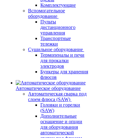
Комплектующие
Вспомогательное
оборудование
Пульты
дистанционного
управления
Транспортные
тележки
Сушильное оборудование
Термопеналы и печи
для прокалки
электродов
Бункеры для хранения
флюсов
Автоматическое оборудование
Автоматическая сварка под
слоем флюса (SAW)
Головки и горелки
(SAW)
Дополнительные
оснащение и опции
для оборудования
автоматической