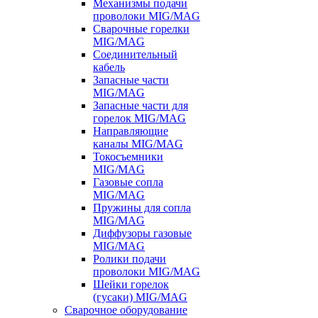
Механизмы подачи
проволоки MIG/MAG
Сварочные горелки
MIG/MAG
Соединительный
кабель
Запасные части
MIG/MAG
Запасные части для
горелок MIG/MAG
Направляющие
каналы MIG/MAG
Токосъемники
MIG/MAG
Газовые сопла
MIG/MAG
Пружины для сопла
MIG/MAG
Диффузоры газовые
MIG/MAG
Ролики подачи
проволоки MIG/MAG
Шейки горелок
(гусаки) MIG/MAG
Сварочное оборудование