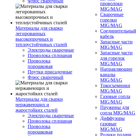
Флюс сварочный
проволоки
MIG/MAG
Сварочные
горелки
MIG/MAG
Материалы для сварки
Соединительны
легированных
кабель
высокопрочных и
Запасные части
теплоустойчивых сталей
MIG/MAG
Электроды сварочные
Запасные части
Проволока сплошная
для горелок
Проволока
MIG/MAG
порошковая
Направляющие
Прутки присадочные
каналы
Флюс сварочный
MIG/MAG
Токосъемники
MIG/MAG
Газовые сопла
Материалы для сварки
MIG/MAG
нержавеющих и
Пружины для
жаростойких сталей
сопла MIG/MAG
Электроды сварочные
Диффузоры
Проволока сплошная
газовые
Проволока
MIG/MAG
порошковая
Ролики подачи