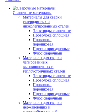
Сварочные материалы
Материалы для сварки
углеродистых и
низколегированных сталей
Электроды сварочные
Проволока сплошная
Проволока
порошковая
Прутки присадочные
Флюс сварочный
Материалы для сварки
легированных
высокопрочных и
теплоустойчивых сталей
Электроды сварочные
Проволока сплошная
Проволока
порошковая
Прутки присадочные
Флюс сварочный
Материалы для сварки
нержавеющих и
жаростойких сталей