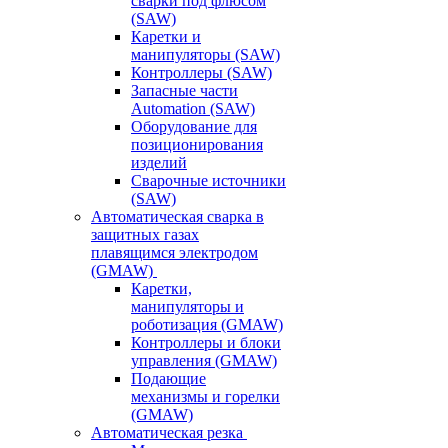
сварки под флюсом
(SAW)
Каретки и
манипуляторы (SAW)
Контроллеры (SAW)
Запасные части
Automation (SAW)
Оборудование для
позиционирования
изделий
Сварочные источники
(SAW)
Автоматическая сварка в
защитных газах
плавящимся электродом
(GMAW)
Каретки,
манипуляторы и
роботизация (GMAW)
Контроллеры и блоки
управления (GMAW)
Подающие
механизмы и горелки
(GMAW)
Автоматическая резка