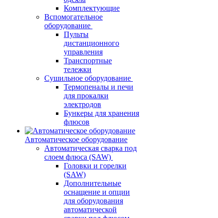
Комплектующие
Вспомогательное
оборудование
Пульты
дистанционного
управления
Транспортные
тележки
Сушильное оборудование
Термопеналы и печи
для прокалки
электродов
Бункеры для хранения
флюсов
Автоматическое оборудование
Автоматическая сварка под
слоем флюса (SAW)
Головки и горелки
(SAW)
Дополнительные
оснащение и опции
для оборудования
автоматической