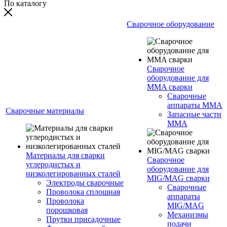
По каталогу
Сварочное оборудование
Сварочное
оборудование для
MMA сварки
Сварочные
аппараты MMA
Сварочные материалы
Запасные части
MMA
Материалы для сварки
Сварочное
углеродистых и
оборудование для
низколегированных сталей
MIG/MAG сварки
Электроды сварочные
Сварочные
Проволока сплошная
аппараты
Проволока
MIG/MAG
порошковая
Механизмы
Прутки присадочные
подачи