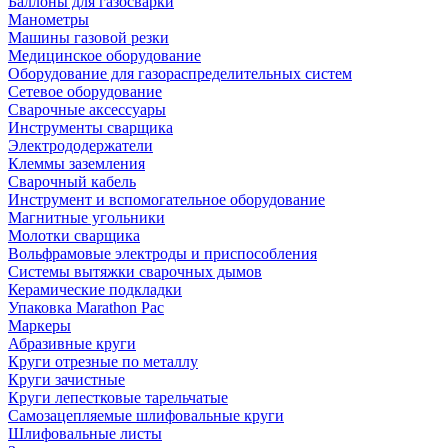
Баллоны для газосварки
Манометры
Машины газовой резки
Медицинское оборудование
Оборудование для газораспределительных систем
Сетевое оборудование
Сварочные аксессуары
Инструменты сварщика
Электрододержатели
Клеммы заземления
Сварочный кабель
Инструмент и вспомогательное оборудование
Магнитные угольники
Молотки сварщика
Вольфрамовые электроды и приспособления
Системы вытяжки сварочных дымов
Керамические подкладки
Упаковка Marathon Pac
Маркеры
Абразивные круги
Круги отрезные по металлу
Круги зачистные
Круги лепестковые тарельчатые
Самозацепляемые шлифовальные круги
Шлифовальные листы