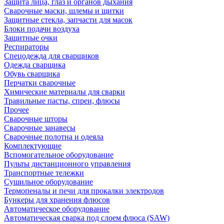
Защита лица, глаз и органов дыхания
Сварочные маски, шлемы и щитки
Защитные стекла, запчасти для масок
Блоки подачи воздуха
Защитные очки
Респираторы
Спецодежда для сварщиков
Одежда сварщика
Обувь сварщика
Перчатки сварочные
Химические материалы для сварки
Травильные пасты, спреи, флюсы
Прочее
Сварочные шторы
Сварочные занавесы
Сварочные полотна и одеяла
Комплектующие
Вспомогательное оборудование
Пульты дистанционного управления
Транспортные тележки
Сушильное оборудование
Термопеналы и печи для прокалки электродов
Бункеры для хранения флюсов
Автоматическое оборудование
Автоматическая сварка под слоем флюса (SAW)