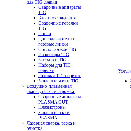
для TIG сварки
Сварочные аппараты
TIG
Блоки охлаждения
Сварочные горелки
TIG
Цанги
Цангодержатели и
газовые линзы
Сопло газовое TIG
Изоляторы TIG
Заглушки TIG
Наборы для TIG
горелки
Услуг
Головки TIG горелок
Запасные части TIG
Воздушно-плазменная
сварка, резка и строжка
Сварочные аппараты
PLASMA CUT
Плазмотроны
Запасные части
PLASMA
Лазерная сварка, резка и
очистка