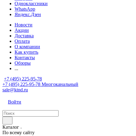
Одноклассники
WhatsApp
Яндекс.Дзен
Новости
Акции
Доставка
Оплата
О компании
Как купить
Контакты
Обзоры
...
+7 (495) 225-95-78
+7 (495) 225-95-78
Многоканальный
sale@ktnd.ru
Войти
Каталог
По всему сайту