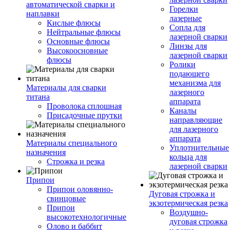
автоматической сварки и
Горелки
наплавки
лазерные
Кислые флюсы
Сопла для
Нейтральные флюсы
лазерной сварки
Основные флюсы
Линзы для
Высокоосновные
лазерной сварки
флюсы
Ролики
подающего
механизма для
Материалы для сварки
лазерного
титана
аппарата
Проволока сплошная
Каналы
Присадочные прутки
направляющие
для лазерного
аппарата
Материалы специального
Уплотнительные
назначения
кольца для
Строжка и резка
лазерной сварки
Припои
Припои оловянно-
Дуговая строжка и
свинцовые
экзотермическая резка
Припои
Воздушно-
высокотехнологичные
дуговая строжка
Олово и баббит