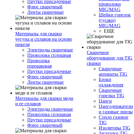
Прутки присадочные
проволоки
Флюс сварочный
MIG/MAG
Ленты сварочные
Шейки горелок
(гусаки)
MIG/MAG
+ ЕЩЕ
Материалы для сварки
чугуна и сплавов на основе
никеля
Электроды сварочные
Сварочное
Проволока сплошная
оборудование для TIG
Проволока
сварки
порошковая
Сварочные
Прутки присадочные
аппараты TIG
Флюс сварочный
Блоки
Ленты сварочные
охлаждения
Сварочные
горелки TIG
Материалы для сварки меди
Цанги
и ее сплавов
Цангодержатели
Электроды сварочные
и газовые линзы
Проволока сплошная
Сопло газовое
Прутки присадочные
TIG
Флюс сварочный
Изоляторы TIG
Заглушки TIG