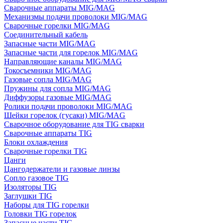
Сварочные аппараты MIG/MAG
Механизмы подачи проволоки MIG/MAG
Сварочные горелки MIG/MAG
Соединительный кабель
Запасные части MIG/MAG
Запасные части для горелок MIG/MAG
Направляющие каналы MIG/MAG
Токосъемники MIG/MAG
Газовые сопла MIG/MAG
Пружины для сопла MIG/MAG
Диффузоры газовые MIG/MAG
Ролики подачи проволоки MIG/MAG
Шейки горелок (гусаки) MIG/MAG
Сварочное оборудование для TIG сварки
Сварочные аппараты TIG
Блоки охлаждения
Сварочные горелки TIG
Цанги
Цангодержатели и газовые линзы
Сопло газовое TIG
Изоляторы TIG
Заглушки TIG
Наборы для TIG горелки
Головки TIG горелок
Запасные части TIG