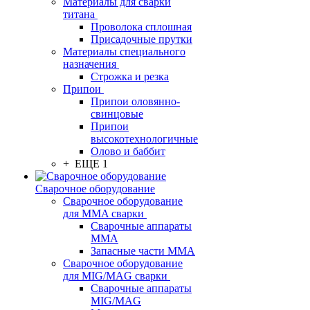
Материалы для сварки
титана
Проволока сплошная
Присадочные прутки
Материалы специального
назначения
Строжка и резка
Припои
Припои оловянно-
свинцовые
Припои
высокотехнологичные
Олово и баббит
+ ЕЩЕ 1
Сварочное оборудование
Сварочное оборудование
для MMA сварки
Сварочные аппараты
MMA
Запасные части MMA
Сварочное оборудование
для MIG/MAG сварки
Сварочные аппараты
MIG/MAG