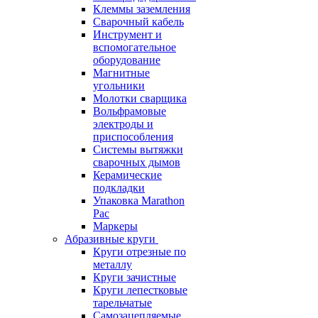
Клеммы заземления
Сварочный кабель
Инструмент и
вспомогательное
оборудование
Магнитные
угольники
Молотки сварщика
Вольфрамовые
электроды и
приспособления
Системы вытяжки
сварочных дымов
Керамические
подкладки
Упаковка Marathon
Pac
Маркеры
Абразивные круги
Круги отрезные по
металлу
Круги зачистные
Круги лепестковые
тарельчатые
Самозацепляемые