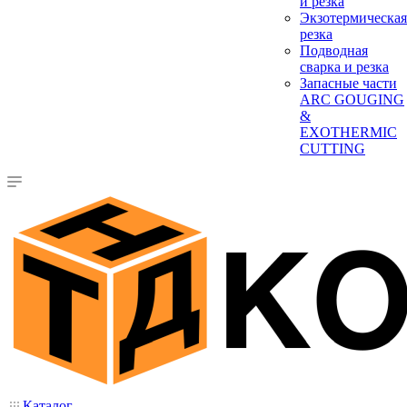
и резка
Экзотермическая
резка
Подводная
сварка и резка
Запасные части
ARC GOUGING
&
EXOTHERMIC
CUTTING
Каталог