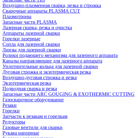
Воздушно-плазменная сварка, резка и строжка
Сварочные аппараты PLASMA CUT
Плазмотроны
Запасные части PLASMA
Лазерная сварка, резка и очистка
Аппараты лазерной сварки
Горелки лазерные
Сопла для лазерной сварки
Линзы для лазерной сварки
Ролики подающего механизма для лазерного аппарата
Каналы направляющие для лазерного аппарата
Уплотнительные кольца для лазерной сварки
Дуговая строжка и экзотермическая резка
Воздушно-дуговая строжка и резка
Экзотермическая резка
Подводная сварка и резка
Запасные части ARC GOUGING & EXOTHERMIC CUTTING
Газосварочное оборудование
Резаки
Горелки
Запчасти к резакам и горелкам
Редукторы
Газовые вентили для сварки
Рукава напорные