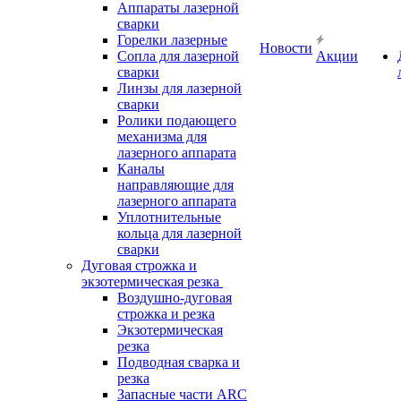
Аппараты лазерной
сварки
Горелки лазерные
Новости
Сопла для лазерной
Акции
сварки
Линзы для лазерной
сварки
Ролики подающего
механизма для
лазерного аппарата
Каналы
направляющие для
лазерного аппарата
Уплотнительные
кольца для лазерной
сварки
Дуговая строжка и
экзотермическая резка
Воздушно-дуговая
строжка и резка
Экзотермическая
резка
Подводная сварка и
резка
Запасные части ARC