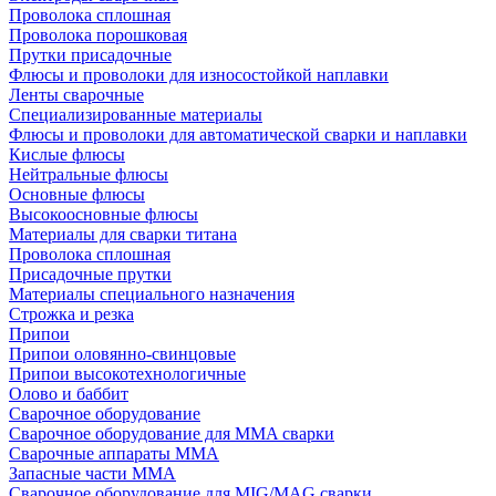
Проволока сплошная
Проволока порошковая
Прутки присадочные
Флюсы и проволоки для износостойкой наплавки
Ленты сварочные
Специализированные материалы
Флюсы и проволоки для автоматической сварки и наплавки
Кислые флюсы
Нейтральные флюсы
Основные флюсы
Высокоосновные флюсы
Материалы для сварки титана
Проволока сплошная
Присадочные прутки
Материалы специального назначения
Строжка и резка
Припои
Припои оловянно-свинцовые
Припои высокотехнологичные
Олово и баббит
Сварочное оборудование
Сварочное оборудование для MMA сварки
Сварочные аппараты MMA
Запасные части MMA
Сварочное оборудование для MIG/MAG сварки