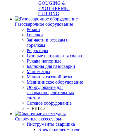
GOUGING &
EXOTHERMIC
CUTTING
Газосварочное оборудование
Резаки
Горелки
Запчасти к резакам и
горелкам
Редукторы
Газовые вентили для сварки
Рукава напорные
Баллоны для газосварки
Манометры
Машины газовой резки
Медицинское оборудование
Оборудование для
газораспределительных
систем
Сетевое оборудование
+ ЕЩЕ 2
Сварочные аксессуары
Инструменты сварщика
Электрододержатели