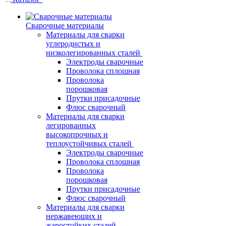
Сварочные материалы
Материалы для сварки
углеродистых и
низколегированных сталей
Электроды сварочные
Проволока сплошная
Проволока
порошковая
Прутки присадочные
Флюс сварочный
Материалы для сварки
легированных
высокопрочных и
теплоустойчивых сталей
Электроды сварочные
Проволока сплошная
Проволока
порошковая
Прутки присадочные
Флюс сварочный
Материалы для сварки
нержавеющих и
жаростойких сталей