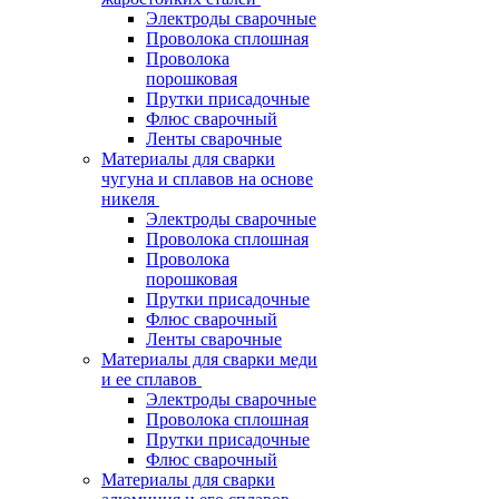
Электроды сварочные
Проволока сплошная
Проволока
порошковая
Прутки присадочные
Флюс сварочный
Ленты сварочные
Материалы для сварки
чугуна и сплавов на основе
никеля
Электроды сварочные
Проволока сплошная
Проволока
порошковая
Прутки присадочные
Флюс сварочный
Ленты сварочные
Материалы для сварки меди
и ее сплавов
Электроды сварочные
Проволока сплошная
Прутки присадочные
Флюс сварочный
Материалы для сварки