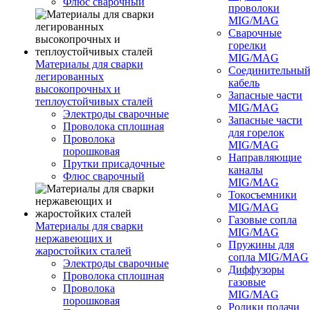
Флюс сварочный
проволоки
MIG/MAG
Сварочные
горелки
MIG/MAG
Материалы для сварки
Соединительны
легированных
кабель
высокопрочных и
Запасные части
теплоустойчивых сталей
MIG/MAG
Электроды сварочные
Запасные части
Проволока сплошная
для горелок
Проволока
MIG/MAG
порошковая
Направляющие
Прутки присадочные
каналы
Флюс сварочный
MIG/MAG
Токосъемники
MIG/MAG
Газовые сопла
Материалы для сварки
MIG/MAG
нержавеющих и
Пружины для
жаростойких сталей
сопла MIG/MAG
Электроды сварочные
Диффузоры
Проволока сплошная
газовые
Проволока
MIG/MAG
порошковая
Ролики подачи