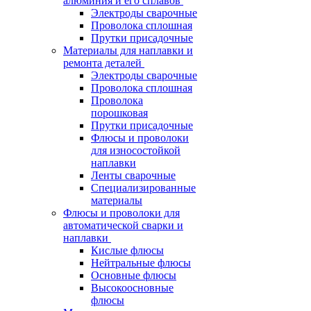
алюминия и его сплавов
Электроды сварочные
Проволока сплошная
Прутки присадочные
Материалы для наплавки и
ремонта деталей
Электроды сварочные
Проволока сплошная
Проволока
порошковая
Прутки присадочные
Флюсы и проволоки
для износостойкой
наплавки
Ленты сварочные
Специализированные
материалы
Флюсы и проволоки для
автоматической сварки и
наплавки
Кислые флюсы
Нейтральные флюсы
Основные флюсы
Высокоосновные
флюсы