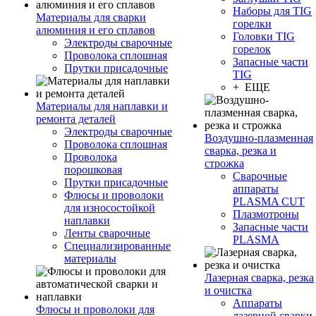
Наборы для TIG
Материалы для сварки
горелки
алюминия и его сплавов
Головки TIG
Электроды сварочные
горелок
Проволока сплошная
Запасные части
Прутки присадочные
TIG
+ ЕЩЕ
Материалы для наплавки и
ремонта деталей
Электроды сварочные
Воздушно-плазменная
Проволока сплошная
сварка, резка и
Проволока
строжка
порошковая
Сварочные
Прутки присадочные
аппараты
Флюсы и проволоки
PLASMA CUT
для износостойкой
Плазмотроны
наплавки
Запасные части
Ленты сварочные
PLASMA
Специализированные
материалы
Лазерная сварка, резка
и очистка
Аппараты
Флюсы и проволоки для
лазерной сварки