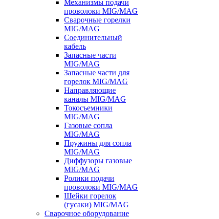
Механизмы подачи
проволоки MIG/MAG
Сварочные горелки
MIG/MAG
Соединительный
кабель
Запасные части
MIG/MAG
Запасные части для
горелок MIG/MAG
Направляющие
каналы MIG/MAG
Токосъемники
MIG/MAG
Газовые сопла
MIG/MAG
Пружины для сопла
MIG/MAG
Диффузоры газовые
MIG/MAG
Ролики подачи
проволоки MIG/MAG
Шейки горелок
(гусаки) MIG/MAG
Сварочное оборудование