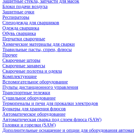
Защитные стекла, запчасти для масок
Блоки подачи воздуха
Защитные очки
Респираторы
Спецодежда для сварщиков
Одежда сварщика
Обувь сварщика
Перчатки сварочные
Химические материалы для сварки
Травильные пасты, спреи, флюсы
Прочее
Сварочные шторы
Сварочные занавесы
Сварочные полотна и одеяла
Комплектующие
Вспомогательное оборудование
Пульты дистанционного управления
Транспортные тележки
Сушильное оборудование
Термопеналы и печи для прокалки электродов
Бункеры для хранения флюсов
Автоматическое оборудование
Автоматическая сварка под слоем флюса (SAW)
Головки и горелки (SAW)
Дополнительные оснащение и опции для оборудования автома