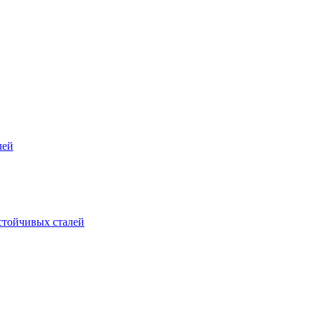
лей
стойчивых сталей