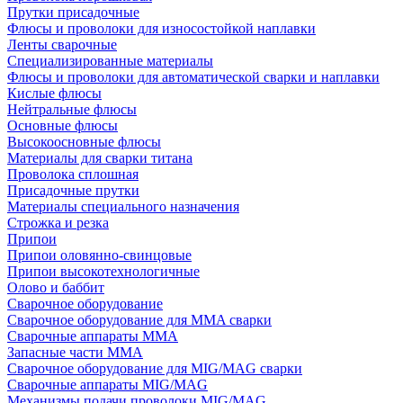
Прутки присадочные
Флюсы и проволоки для износостойкой наплавки
Ленты сварочные
Специализированные материалы
Флюсы и проволоки для автоматической сварки и наплавки
Кислые флюсы
Нейтральные флюсы
Основные флюсы
Высокоосновные флюсы
Материалы для сварки титана
Проволока сплошная
Присадочные прутки
Материалы специального назначения
Строжка и резка
Припои
Припои оловянно-свинцовые
Припои высокотехнологичные
Олово и баббит
Сварочное оборудование
Сварочное оборудование для MMA сварки
Сварочные аппараты MMA
Запасные части MMA
Сварочное оборудование для MIG/MAG сварки
Сварочные аппараты MIG/MAG
Механизмы подачи проволоки MIG/MAG