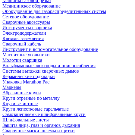
Машины газовой резки
Медицинское оборудование
Оборудование для газораспределительных систем
Сетевое оборудование
Сварочные аксессуары
Инструменты сварщика
Электрододержатели
Клеммы заземления
Сварочный кабель
Инструмент и вспомогательное оборудование
Магнитные угольники
Молотки сварщика
Вольфрамовые электроды и приспособления
Системы вытяжки сварочных дымов
Керамические подкладки
Упаковка Marathon Pac
Маркеры
Абразивные круги
Круги отрезные по металлу
Круги зачистные
Круги лепестковые тарельчатые
Самозацепляемые шлифовальные круги
Шлифовальные листы
Защита лица, глаз и органов дыхания
Сварочные маски, шлемы и щитки