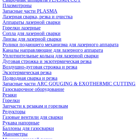
Плазмотроны
Запасные части PLASMA
Лазерная сварка, резка и очистка
Аппараты лазерной сварки
Горелки лазерные
Сопла для лазерной сварки
Линзы для лазерной сварки
Ролики подающего механизма для лазерного аппарата
Каналы направляющие для лазерного аппарата
Уплотнительные кольца для лазерной сварки
Дуговая строжка и экзотермическая резка
Воздушно-дуговая строжка и резка
Экзотермическая резка
Подводная сварка и резка
Запасные части ARC GOUGING & EXOTHERMIC CUTTING
Газосварочное оборудование
Резаки
Горелки
Запчасти к резакам и горелкам
Редукторы
Газовые вентили для сварки
Рукава напорные
Баллоны для газосварки
Манометры