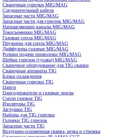
Сварочные горелки MIG/MAG
Соединительный кабель
Запасные части MIG/MAG
Запасные части для горелок MIG/MAG
Направляющие каналы MIG/MAG
Токосъемники MIG/MAG
Газовые сопла MIG/MAG
Пружины для сопла MIG/MAG
Диффузоры газовые MIG/MAG
Ролики подачи проволоки MIG/MAG
Шейки горелок (гусаки) MIG/MAG
Сварочное оборудование для TIG сварки
Сварочные аппараты TIG
Блоки охлаждения
Сварочные горелки TIG
Цанги
Цангодержатели и газовые линзы
Сопло газовое TIG
Изоляторы TIG
Заглушки TIG
Наборы для TIG горелки
Головки TIG горелок
Запасные части TIG
Воздушно-плазменная сварка, резка и строжка
Сварочные аппараты PLASMA CUT