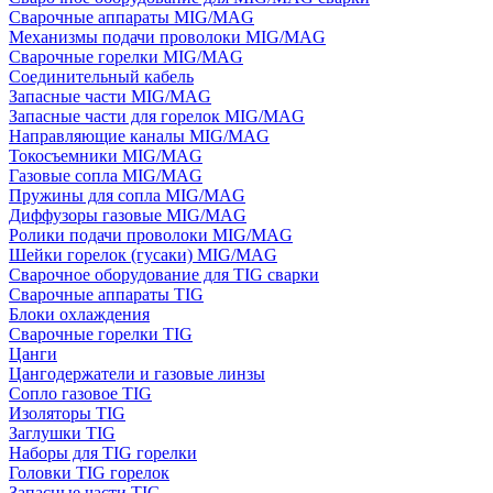
Сварочные аппараты MIG/MAG
Механизмы подачи проволоки MIG/MAG
Сварочные горелки MIG/MAG
Соединительный кабель
Запасные части MIG/MAG
Запасные части для горелок MIG/MAG
Направляющие каналы MIG/MAG
Токосъемники MIG/MAG
Газовые сопла MIG/MAG
Пружины для сопла MIG/MAG
Диффузоры газовые MIG/MAG
Ролики подачи проволоки MIG/MAG
Шейки горелок (гусаки) MIG/MAG
Сварочное оборудование для TIG сварки
Сварочные аппараты TIG
Блоки охлаждения
Сварочные горелки TIG
Цанги
Цангодержатели и газовые линзы
Сопло газовое TIG
Изоляторы TIG
Заглушки TIG
Наборы для TIG горелки
Головки TIG горелок
Запасные части TIG