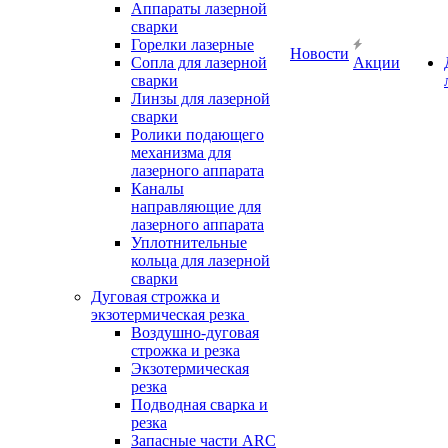
Аппараты лазерной
сварки
Горелки лазерные
Новости
Сопла для лазерной
Акции
сварки
Линзы для лазерной
сварки
Ролики подающего
механизма для
лазерного аппарата
Каналы
направляющие для
лазерного аппарата
Уплотнительные
кольца для лазерной
сварки
Дуговая строжка и
экзотермическая резка
Воздушно-дуговая
строжка и резка
Экзотермическая
резка
Подводная сварка и
резка
Запасные части ARC