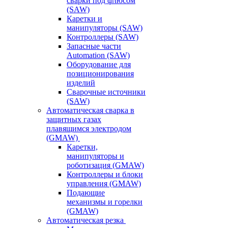
сварки под флюсом
(SAW)
Каретки и
манипуляторы (SAW)
Контроллеры (SAW)
Запасные части
Automation (SAW)
Оборудование для
позиционирования
изделий
Сварочные источники
(SAW)
Автоматическая сварка в
защитных газах
плавящимся электродом
(GMAW)
Каретки,
манипуляторы и
роботизация (GMAW)
Контроллеры и блоки
управления (GMAW)
Подающие
механизмы и горелки
(GMAW)
Автоматическая резка