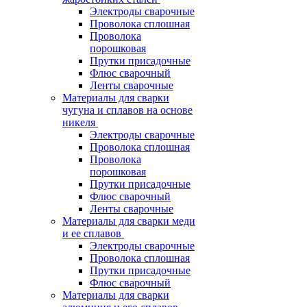
Электроды сварочные
Проволока сплошная
Проволока
порошковая
Прутки присадочные
Флюс сварочный
Ленты сварочные
Материалы для сварки
чугуна и сплавов на основе
никеля
Электроды сварочные
Проволока сплошная
Проволока
порошковая
Прутки присадочные
Флюс сварочный
Ленты сварочные
Материалы для сварки меди
и ее сплавов
Электроды сварочные
Проволока сплошная
Прутки присадочные
Флюс сварочный
Материалы для сварки