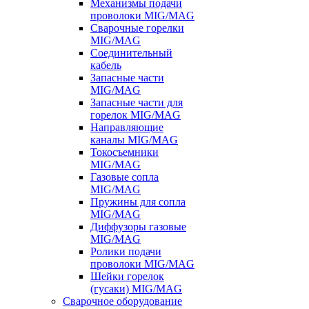
Механизмы подачи
проволоки MIG/MAG
Сварочные горелки
MIG/MAG
Соединительный
кабель
Запасные части
MIG/MAG
Запасные части для
горелок MIG/MAG
Направляющие
каналы MIG/MAG
Токосъемники
MIG/MAG
Газовые сопла
MIG/MAG
Пружины для сопла
MIG/MAG
Диффузоры газовые
MIG/MAG
Ролики подачи
проволоки MIG/MAG
Шейки горелок
(гусаки) MIG/MAG
Сварочное оборудование