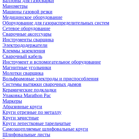
Баллоны для газосварки
Манометры
Машины газовой резки
Медицинское оборудование
Оборудование для газораспределительных систем
Сетевое оборудование
Сварочные аксессуары
Инструменты сварщика
Электрододержатели
Клеммы заземления
Сварочный кабель
Инструмент и вспомогательное оборудование
Магнитные угольники
Молотки сварщика
Вольфрамовые электроды и приспособления
Системы вытяжки сварочных дымов
Керамические подкладки
Упаковка Marathon Pac
Маркеры
Абразивные круги
Круги отрезные по металлу
Круги зачистные
Круги лепестковые тарельчатые
Самозацепляемые шлифовальные круги
Шлифовальные листы