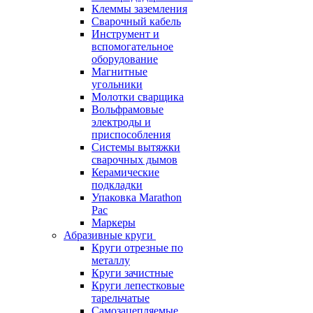
Клеммы заземления
Сварочный кабель
Инструмент и
вспомогательное
оборудование
Магнитные
угольники
Молотки сварщика
Вольфрамовые
электроды и
приспособления
Системы вытяжки
сварочных дымов
Керамические
подкладки
Упаковка Marathon
Pac
Маркеры
Абразивные круги
Круги отрезные по
металлу
Круги зачистные
Круги лепестковые
тарельчатые
Самозацепляемые