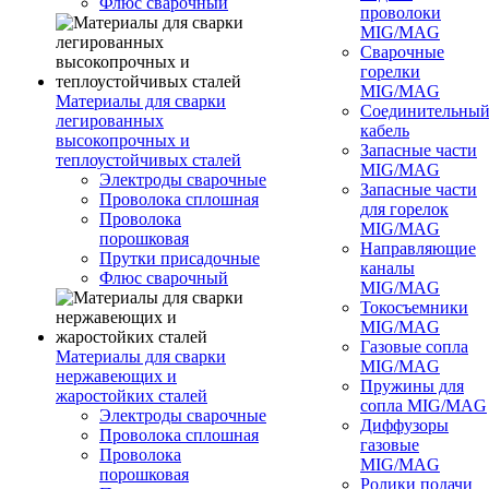
Флюс сварочный
проволоки
MIG/MAG
Сварочные
горелки
MIG/MAG
Материалы для сварки
Соединительны
легированных
кабель
высокопрочных и
Запасные части
теплоустойчивых сталей
MIG/MAG
Электроды сварочные
Запасные части
Проволока сплошная
для горелок
Проволока
MIG/MAG
порошковая
Направляющие
Прутки присадочные
каналы
Флюс сварочный
MIG/MAG
Токосъемники
MIG/MAG
Газовые сопла
Материалы для сварки
MIG/MAG
нержавеющих и
Пружины для
жаростойких сталей
сопла MIG/MAG
Электроды сварочные
Диффузоры
Проволока сплошная
газовые
Проволока
MIG/MAG
порошковая
Ролики подачи