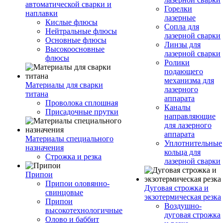
автоматической сварки и
Горелки
наплавки
лазерные
Кислые флюсы
Сопла для
Нейтральные флюсы
лазерной сварки
Основные флюсы
Линзы для
Высокоосновные
лазерной сварки
флюсы
Ролики
подающего
механизма для
Материалы для сварки
лазерного
титана
аппарата
Проволока сплошная
Каналы
Присадочные прутки
направляющие
для лазерного
аппарата
Материалы специального
Уплотнительные
назначения
кольца для
Строжка и резка
лазерной сварки
Припои
Припои оловянно-
Дуговая строжка и
свинцовые
экзотермическая резка
Припои
Воздушно-
высокотехнологичные
дуговая строжка
Олово и баббит