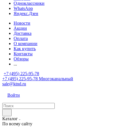
Одноклассники
WhatsApp
Яндекс.Дзен
Новости
Акции
Доставка
Оплата
О компании
Как купить
Контакты
Обзоры
...
+7 (495) 225-95-78
+7 (495) 225-95-78
Многоканальный
sale@ktnd.ru
Войти
Каталог
По всему сайту