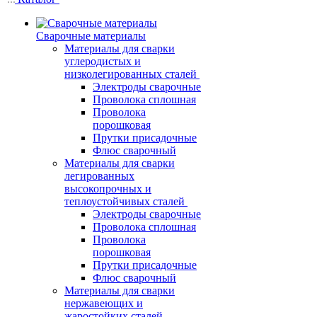
Сварочные материалы
Материалы для сварки
углеродистых и
низколегированных сталей
Электроды сварочные
Проволока сплошная
Проволока
порошковая
Прутки присадочные
Флюс сварочный
Материалы для сварки
легированных
высокопрочных и
теплоустойчивых сталей
Электроды сварочные
Проволока сплошная
Проволока
порошковая
Прутки присадочные
Флюс сварочный
Материалы для сварки
нержавеющих и
жаростойких сталей