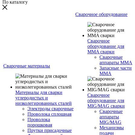
По каталогу
Сварочное оборудование
Сварочное
оборудование для
MMA сварки
Сварочные
аппараты MMA
Сварочные материалы
Запасные части
MMA
Материалы для сварки
Сварочное
углеродистых и
оборудование для
низколегированных сталей
MIG/MAG сварки
Электроды сварочные
Сварочные
Проволока сплошная
аппараты
Проволока
MIG/MAG
порошковая
Механизмы
Прутки присадочные
подачи