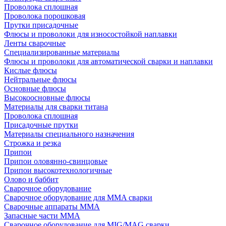
Проволока сплошная
Проволока порошковая
Прутки присадочные
Флюсы и проволоки для износостойкой наплавки
Ленты сварочные
Специализированные материалы
Флюсы и проволоки для автоматической сварки и наплавки
Кислые флюсы
Нейтральные флюсы
Основные флюсы
Высокоосновные флюсы
Материалы для сварки титана
Проволока сплошная
Присадочные прутки
Материалы специального назначения
Строжка и резка
Припои
Припои оловянно-свинцовые
Припои высокотехнологичные
Олово и баббит
Сварочное оборудование
Сварочное оборудование для MMA сварки
Сварочные аппараты MMA
Запасные части MMA
Сварочное оборудование для MIG/MAG сварки