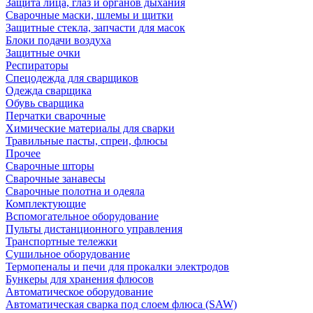
Защита лица, глаз и органов дыхания
Сварочные маски, шлемы и щитки
Защитные стекла, запчасти для масок
Блоки подачи воздуха
Защитные очки
Респираторы
Спецодежда для сварщиков
Одежда сварщика
Обувь сварщика
Перчатки сварочные
Химические материалы для сварки
Травильные пасты, спреи, флюсы
Прочее
Сварочные шторы
Сварочные занавесы
Сварочные полотна и одеяла
Комплектующие
Вспомогательное оборудование
Пульты дистанционного управления
Транспортные тележки
Сушильное оборудование
Термопеналы и печи для прокалки электродов
Бункеры для хранения флюсов
Автоматическое оборудование
Автоматическая сварка под слоем флюса (SAW)