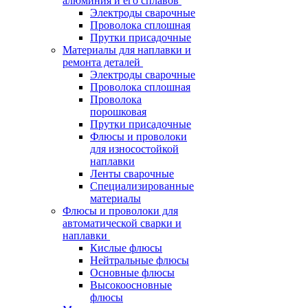
алюминия и его сплавов
Электроды сварочные
Проволока сплошная
Прутки присадочные
Материалы для наплавки и
ремонта деталей
Электроды сварочные
Проволока сплошная
Проволока
порошковая
Прутки присадочные
Флюсы и проволоки
для износостойкой
наплавки
Ленты сварочные
Специализированные
материалы
Флюсы и проволоки для
автоматической сварки и
наплавки
Кислые флюсы
Нейтральные флюсы
Основные флюсы
Высокоосновные
флюсы