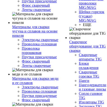
Прутки присадочные
проволоки
Флюс сварочный
MIG/MAG
Ленты сварочные
Шейки горелок
(гусаки)
MIG/MAG
+ ЕЩЕ
Материалы для сварки
чугуна и сплавов на основе
никеля
Электроды сварочные
Сварочное
Проволока сплошная
оборудование для TIG
Проволока
сварки
порошковая
Сварочные
Прутки присадочные
аппараты TIG
Флюс сварочный
Блоки
Ленты сварочные
охлаждения
Сварочные
горелки TIG
Материалы для сварки меди
Цанги
и ее сплавов
Цангодержатели
Электроды сварочные
и газовые линзы
Проволока сплошная
Сопло газовое
Прутки присадочные
TIG
Флюс сварочный
Изоляторы TIG
Заглушки TIG