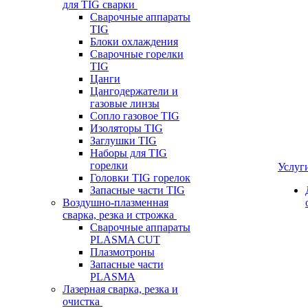
для TIG сварки
Сварочные аппараты
TIG
Блоки охлаждения
Сварочные горелки
TIG
Цанги
Цангодержатели и
газовые линзы
Сопло газовое TIG
Изоляторы TIG
Заглушки TIG
Наборы для TIG
горелки
Услуг
Головки TIG горелок
Запасные части TIG
Воздушно-плазменная
сварка, резка и строжка
Сварочные аппараты
PLASMA CUT
Плазмотроны
Запасные части
PLASMA
Лазерная сварка, резка и
очистка