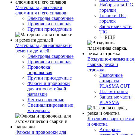
Наборы для TIG
Материалы для сварки
горелки
алюминия и его сплавов
Головки TIG
Электроды сварочные
горелок
Проволока сплошная
Запасные части
Прутки присадочные
TIG
+ ЕЩЕ
Материалы для наплавки и
ремонта деталей
Электроды сварочные
Воздушно-плазменная
Проволока сплошная
сварка, резка и
Проволока
строжка
порошковая
Сварочные
Прутки присадочные
аппараты
Флюсы и проволоки
PLASMA CUT
для износостойкой
Плазмотроны
наплавки
Запасные части
Ленты сварочные
PLASMA
Специализированные
материалы
Лазерная сварка, резка
и очистка
Аппараты
Флюсы и проволоки для
лазерной сварки