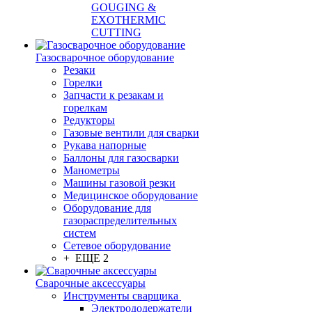
GOUGING &
EXOTHERMIC
CUTTING
Газосварочное оборудование
Резаки
Горелки
Запчасти к резакам и
горелкам
Редукторы
Газовые вентили для сварки
Рукава напорные
Баллоны для газосварки
Манометры
Машины газовой резки
Медицинское оборудование
Оборудование для
газораспределительных
систем
Сетевое оборудование
+ ЕЩЕ 2
Сварочные аксессуары
Инструменты сварщика
Электрододержатели