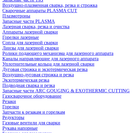
Воздушно-плазменная сварка, резка и строжка
Сварочные аппараты PLASMA CUT
Плазмотроны
Запасные части PLASMA
Лазерная сварка, резка и очистка
Аппараты лазерной сварки
Горелки лазерные
Сопла для лазерной сварки
Линзы для лазерной сварки
Ролики подающего механизма для лазерного аппарата
Каналы направляющие для лазерного аппарата
Уплотнительные кольца для лазерной сварки
Дуговая строжка и экзотермическая резка
Воздушно-дуговая строжка и резка
Экзотермическая резка
Подводная сварка и резка
Запасные части ARC GOUGING & EXOTHERMIC CUTTING
Газосварочное оборудование
Резаки
Горелки
Запчасти к резакам и горелкам
Редукторы
Газовые вентили для сварки
Рукава напорные