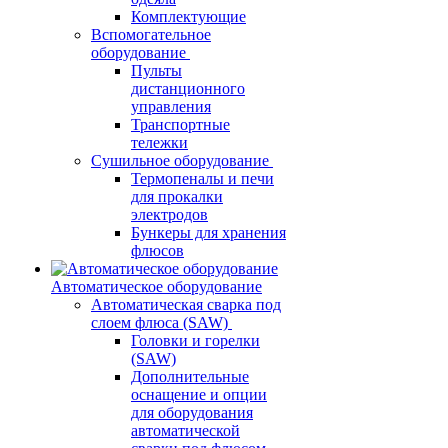
Комплектующие
Вспомогательное
оборудование
Пульты
дистанционного
управления
Транспортные
тележки
Сушильное оборудование
Термопеналы и печи
для прокалки
электродов
Бункеры для хранения
флюсов
Автоматическое оборудование
Автоматическая сварка под
слоем флюса (SAW)
Головки и горелки
(SAW)
Дополнительные
оснащение и опции
для оборудования
автоматической