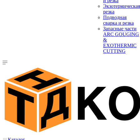
и резка
Экзотермическая
резка
Подводная
сварка и резка
Запасные части
ARC GOUGING
&
EXOTHERMIC
CUTTING
Каталог