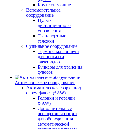
Комплектующие
Вспомогательное
оборудование
Пульты
дистанционного
управления
Транспортные
тележки
Сушильное оборудование
Термопеналы и печи
для прокалки
электродов
Бункеры для хранения
флюсов
Автоматическое оборудование
Автоматическая сварка под
слоем флюса (SAW)
Головки и горелки
(SAW)
Дополнительные
оснащение и опции
для оборудования
автоматической