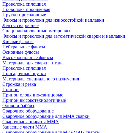
Проволока сплошная
Проволока порошковая
Прутки присадочные
Флюсы и проволоки для износостойкой наплавки
Ленты сварочные
Специализированные материалы
Флюсы и проволоки для автоматической сварки и наплавки
Кислые флюсы
Нейтральные флюсы
Основные флюсы
Высокоосновные флюсы
Материалы для сварки титана
Проволока сплошная
Присадочные прутки
Материалы специального назначения
Строжка и резка
Припои
Припои оловянно-свинцовые
Припои высокотехнологичные
Олово и баббит
Сварочное оборудование
Сварочное оборудование для MMA сварки
Сварочные аппараты MMA
Запасные части MMA
Сварочное оборудование для MIG/MAG сварки