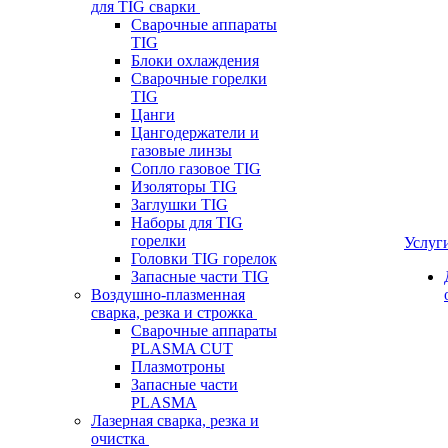
для TIG сварки
Сварочные аппараты
TIG
Блоки охлаждения
Сварочные горелки
TIG
Цанги
Цангодержатели и
газовые линзы
Сопло газовое TIG
Изоляторы TIG
Заглушки TIG
Наборы для TIG
горелки
Услуг
Головки TIG горелок
Запасные части TIG
Воздушно-плазменная
сварка, резка и строжка
Сварочные аппараты
PLASMA CUT
Плазмотроны
Запасные части
PLASMA
Лазерная сварка, резка и
очистка