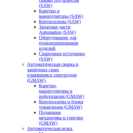
сварки под флюсом
(SAW)
Каретки и
манипуляторы (SAW)
Контроллеры (SAW)
Запасные части
Automation (SAW)
Оборудование для
позиционирования
изделий
Сварочные источники
(SAW)
Автоматическая сварка в
защитных газах
плавящимся электродом
(GMAW)
Каретки,
манипуляторы и
роботизация (GMAW)
Контроллеры и блоки
управления (GMAW)
Подающие
механизмы и горелки
(GMAW)
Автоматическая резка