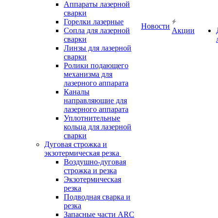
Аппараты лазерной
сварки
Горелки лазерные
Новости
Сопла для лазерной
Акции
сварки
Линзы для лазерной
сварки
Ролики подающего
механизма для
лазерного аппарата
Каналы
направляющие для
лазерного аппарата
Уплотнительные
кольца для лазерной
сварки
Дуговая строжка и
экзотермическая резка
Воздушно-дуговая
строжка и резка
Экзотермическая
резка
Подводная сварка и
резка
Запасные части ARC