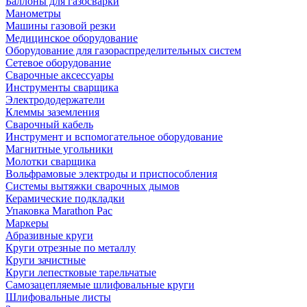
Баллоны для газосварки
Манометры
Машины газовой резки
Медицинское оборудование
Оборудование для газораспределительных систем
Сетевое оборудование
Сварочные аксессуары
Инструменты сварщика
Электрододержатели
Клеммы заземления
Сварочный кабель
Инструмент и вспомогательное оборудование
Магнитные угольники
Молотки сварщика
Вольфрамовые электроды и приспособления
Системы вытяжки сварочных дымов
Керамические подкладки
Упаковка Marathon Pac
Маркеры
Абразивные круги
Круги отрезные по металлу
Круги зачистные
Круги лепестковые тарельчатые
Самозацепляемые шлифовальные круги
Шлифовальные листы