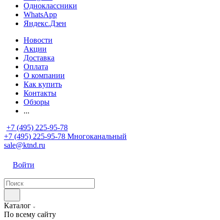
Одноклассники
WhatsApp
Яндекс.Дзен
Новости
Акции
Доставка
Оплата
О компании
Как купить
Контакты
Обзоры
...
+7 (495) 225-95-78
+7 (495) 225-95-78
Многоканальный
sale@ktnd.ru
Войти
Каталог
По всему сайту