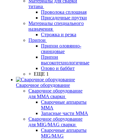
Материалы для сварки
титана
Проволока сплошная
Присадочные прутки
Материалы специального
назначения
Строжка и резка
Припои
Припои оловянно-
свинцовые
Припои
высокотехнологичные
Олово и баббит
+ ЕЩЕ 1
Сварочное оборудование
Сварочное оборудование
для MMA сварки
Сварочные аппараты
MMA
Запасные части MMA
Сварочное оборудование
для MIG/MAG сварки
Сварочные аппараты
MIG/MAG