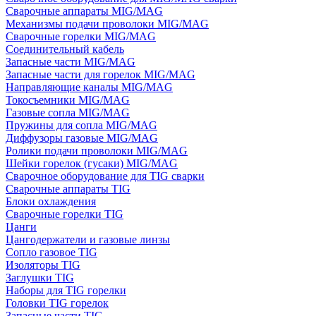
Сварочные аппараты MIG/MAG
Механизмы подачи проволоки MIG/MAG
Сварочные горелки MIG/MAG
Соединительный кабель
Запасные части MIG/MAG
Запасные части для горелок MIG/MAG
Направляющие каналы MIG/MAG
Токосъемники MIG/MAG
Газовые сопла MIG/MAG
Пружины для сопла MIG/MAG
Диффузоры газовые MIG/MAG
Ролики подачи проволоки MIG/MAG
Шейки горелок (гусаки) MIG/MAG
Сварочное оборудование для TIG сварки
Сварочные аппараты TIG
Блоки охлаждения
Сварочные горелки TIG
Цанги
Цангодержатели и газовые линзы
Сопло газовое TIG
Изоляторы TIG
Заглушки TIG
Наборы для TIG горелки
Головки TIG горелок
Запасные части TIG