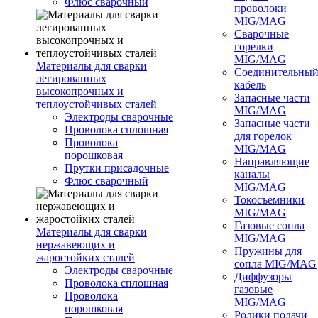
Флюс сварочный
проволоки
MIG/MAG
Сварочные
горелки
MIG/MAG
Материалы для сварки
Соединительны
легированных
кабель
высокопрочных и
Запасные части
теплоустойчивых сталей
MIG/MAG
Электроды сварочные
Запасные части
Проволока сплошная
для горелок
Проволока
MIG/MAG
порошковая
Направляющие
Прутки присадочные
каналы
Флюс сварочный
MIG/MAG
Токосъемники
MIG/MAG
Газовые сопла
Материалы для сварки
MIG/MAG
нержавеющих и
Пружины для
жаростойких сталей
сопла MIG/MAG
Электроды сварочные
Диффузоры
Проволока сплошная
газовые
Проволока
MIG/MAG
порошковая
Ролики подачи