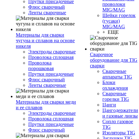
Прутки присадочные
проволоки
Флюс сварочный
MIG/MAG
Ленты сварочные
Шейки горелок
(гусаки)
MIG/MAG
+ ЕЩЕ
Материалы для сварки
чугуна и сплавов на основе
никеля
Электроды сварочные
Сварочное
Проволока сплошная
оборудование для TIG
Проволока
сварки
порошковая
Сварочные
Прутки присадочные
аппараты TIG
Флюс сварочный
Блоки
Ленты сварочные
охлаждения
Сварочные
горелки TIG
Материалы для сварки меди
Цанги
и ее сплавов
Цангодержатели
Электроды сварочные
и газовые линзы
Проволока сплошная
Сопло газовое
Прутки присадочные
TIG
Флюс сварочный
Изоляторы TIG
Заглушки TIG