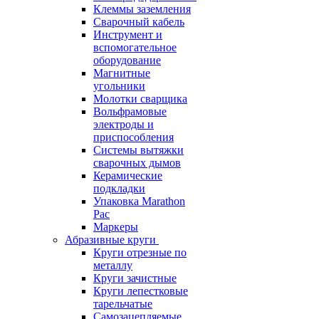
Клеммы заземления
Сварочный кабель
Инструмент и
вспомогательное
оборудование
Магнитные
угольники
Молотки сварщика
Вольфрамовые
электроды и
приспособления
Системы вытяжки
сварочных дымов
Керамические
подкладки
Упаковка Marathon
Pac
Маркеры
Абразивные круги
Круги отрезные по
металлу
Круги зачистные
Круги лепестковые
тарельчатые
Самозацепляемые