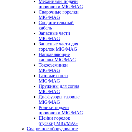
Механизмы подачи
проволоки MIG/MAG
Сварочные горелки
MIG/MAG
Соединительный
кабель
Запасные части
MIG/MAG
Запасные части для
горелок MIG/MAG
Направляющие
каналы MIG/MAG
Токосъемники
MIG/MAG
Газовые сопла
MIG/MAG
Пружины для сопла
MIG/MAG
Диффузоры газовые
MIG/MAG
Ролики подачи
проволоки MIG/MAG
Шейки горелок
(гусаки) MIG/MAG
Сварочное оборудование