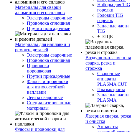
Наборы для TIG
Материалы для сварки
горелки
алюминия и его сплавов
Головки TIG
Электроды сварочные
горелок
Проволока сплошная
Запасные части
Прутки присадочные
TIG
+ ЕЩЕ
Материалы для наплавки и
ремонта деталей
Электроды сварочные
Воздушно-плазменная
Проволока сплошная
сварка, резка и
Проволока
строжка
порошковая
Сварочные
Прутки присадочные
аппараты
Флюсы и проволоки
PLASMA CUT
для износостойкой
Плазмотроны
наплавки
Запасные части
Ленты сварочные
PLASMA
Специализированные
материалы
Лазерная сварка, резка
и очистка
Аппараты
Флюсы и проволоки для
лазерной сварки