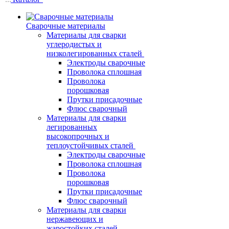
Сварочные материалы
Материалы для сварки
углеродистых и
низколегированных сталей
Электроды сварочные
Проволока сплошная
Проволока
порошковая
Прутки присадочные
Флюс сварочный
Материалы для сварки
легированных
высокопрочных и
теплоустойчивых сталей
Электроды сварочные
Проволока сплошная
Проволока
порошковая
Прутки присадочные
Флюс сварочный
Материалы для сварки
нержавеющих и
жаростойких сталей