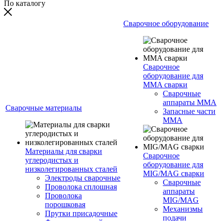
По каталогу
Сварочное оборудование
Сварочное
оборудование для
MMA сварки
Сварочные
аппараты MMA
Сварочные материалы
Запасные части
MMA
Материалы для сварки
Сварочное
углеродистых и
оборудование для
низколегированных сталей
MIG/MAG сварки
Электроды сварочные
Сварочные
Проволока сплошная
аппараты
Проволока
MIG/MAG
порошковая
Механизмы
Прутки присадочные
подачи