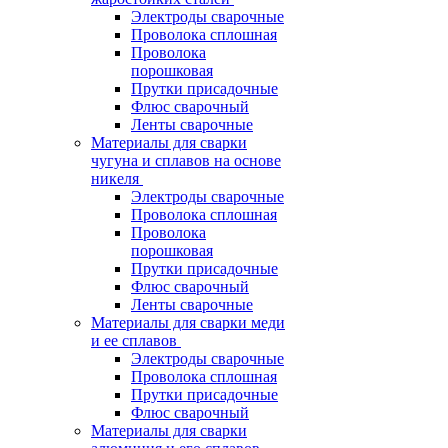
Электроды сварочные
Проволока сплошная
Проволока
порошковая
Прутки присадочные
Флюс сварочный
Ленты сварочные
Материалы для сварки
чугуна и сплавов на основе
никеля
Электроды сварочные
Проволока сплошная
Проволока
порошковая
Прутки присадочные
Флюс сварочный
Ленты сварочные
Материалы для сварки меди
и ее сплавов
Электроды сварочные
Проволока сплошная
Прутки присадочные
Флюс сварочный
Материалы для сварки