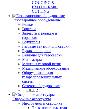
GOUGING &
EXOTHERMIC
CUTTING
Газосварочное оборудование
Резаки
Горелки
Запчасти к резакам и
горелкам
Редукторы
Газовые вентили для сварки
Рукава напорные
Баллоны для газосварки
Манометры
Машины газовой резки
Медицинское оборудование
Оборудование для
газораспределительных
систем
Сетевое оборудование
+ ЕЩЕ 2
Сварочные аксессуары
Инструменты сварщика
Электрододержатели