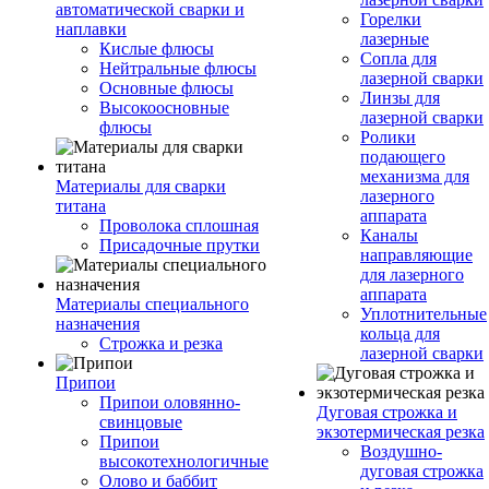
автоматической сварки и
Горелки
наплавки
лазерные
Кислые флюсы
Сопла для
Нейтральные флюсы
лазерной сварки
Основные флюсы
Линзы для
Высокоосновные
лазерной сварки
флюсы
Ролики
подающего
механизма для
Материалы для сварки
лазерного
титана
аппарата
Проволока сплошная
Каналы
Присадочные прутки
направляющие
для лазерного
аппарата
Материалы специального
Уплотнительные
назначения
кольца для
Строжка и резка
лазерной сварки
Припои
Припои оловянно-
Дуговая строжка и
свинцовые
экзотермическая резка
Припои
Воздушно-
высокотехнологичные
дуговая строжка
Олово и баббит