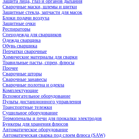
Защита лица, глаз и органов дыхания
Сварочные маски, шлемы и щитки
Защитные стекла, запчасти для масок
Блоки подачи воздуха
Защитные очки
Респираторы
Спецодежда для сварщиков
Одежда сварщика
Обувь сварщика
Перчатки сварочные
Химические материалы для сварки
Травильные пасты, спреи, флюсы
Прочее
Сварочные шторы
Сварочные занавесы
Сварочные полотна и одеяла
Комплектующие
Вспомогательное оборудование
Пульты дистанционного управления
Транспортные тележки
Сушильное оборудование
Термопеналы и печи для прокалки электродов
Бункеры для хранения флюсов
Автоматическое оборудование
Автоматическая сварка под слоем флюса (SAW)