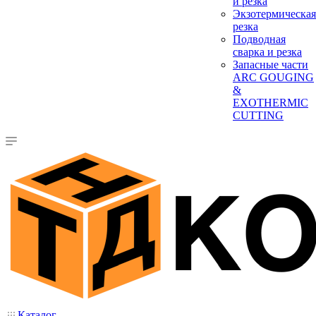
и резка
Экзотермическая
резка
Подводная
сварка и резка
Запасные части
ARC GOUGING
&
EXOTHERMIC
CUTTING
Каталог