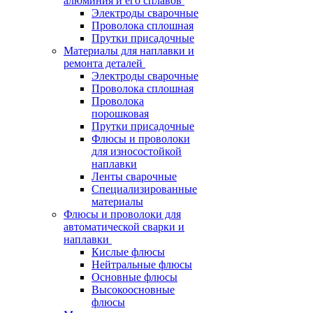
алюминия и его сплавов
Электроды сварочные
Проволока сплошная
Прутки присадочные
Материалы для наплавки и
ремонта деталей
Электроды сварочные
Проволока сплошная
Проволока
порошковая
Прутки присадочные
Флюсы и проволоки
для износостойкой
наплавки
Ленты сварочные
Специализированные
материалы
Флюсы и проволоки для
автоматической сварки и
наплавки
Кислые флюсы
Нейтральные флюсы
Основные флюсы
Высокоосновные
флюсы