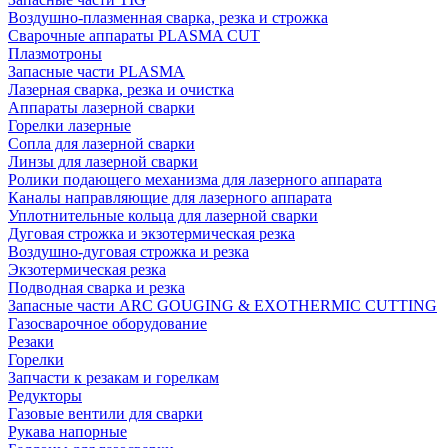
Воздушно-плазменная сварка, резка и строжка
Сварочные аппараты PLASMA CUT
Плазмотроны
Запасные части PLASMA
Лазерная сварка, резка и очистка
Аппараты лазерной сварки
Горелки лазерные
Сопла для лазерной сварки
Линзы для лазерной сварки
Ролики подающего механизма для лазерного аппарата
Каналы направляющие для лазерного аппарата
Уплотнительные кольца для лазерной сварки
Дуговая строжка и экзотермическая резка
Воздушно-дуговая строжка и резка
Экзотермическая резка
Подводная сварка и резка
Запасные части ARC GOUGING & EXOTHERMIC CUTTING
Газосварочное оборудование
Резаки
Горелки
Запчасти к резакам и горелкам
Редукторы
Газовые вентили для сварки
Рукава напорные