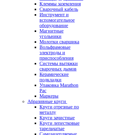
Клеммы заземления
Сварочный кабель
Инструмент и
вспомогательное
оборудование
Магнитные
угольники
Молотки сварщика
Вольфрамовые
электроды и
приспособления
Системы вытяжки
сварочных дымов
Керамические
подкладки
Упаковка Marathon
Pac
Маркеры
Абразивные круги
Круги отрезные по
металлу
Круги зачистные
Круги лепестковые
тарельчатые
Самозацепляемые