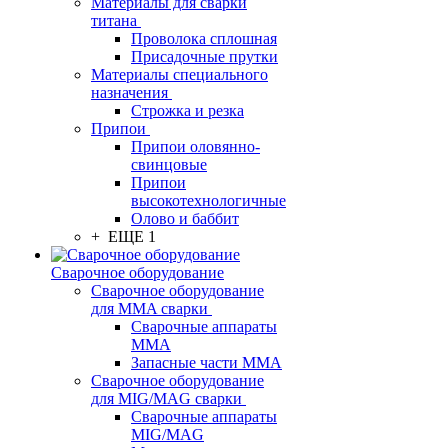
Материалы для сварки
титана
Проволока сплошная
Присадочные прутки
Материалы специального
назначения
Строжка и резка
Припои
Припои оловянно-
свинцовые
Припои
высокотехнологичные
Олово и баббит
+ ЕЩЕ 1
Сварочное оборудование
Сварочное оборудование
для MMA сварки
Сварочные аппараты
MMA
Запасные части MMA
Сварочное оборудование
для MIG/MAG сварки
Сварочные аппараты
MIG/MAG