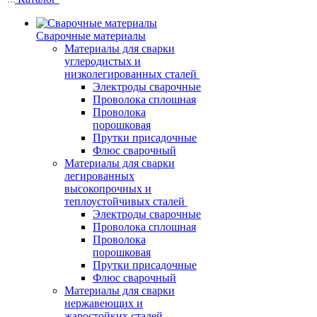
Сварочные материалы
Материалы для сварки
углеродистых и
низколегированных сталей
Электроды сварочные
Проволока сплошная
Проволока
порошковая
Прутки присадочные
Флюс сварочный
Материалы для сварки
легированных
высокопрочных и
теплоустойчивых сталей
Электроды сварочные
Проволока сплошная
Проволока
порошковая
Прутки присадочные
Флюс сварочный
Материалы для сварки
нержавеющих и
жаростойких сталей