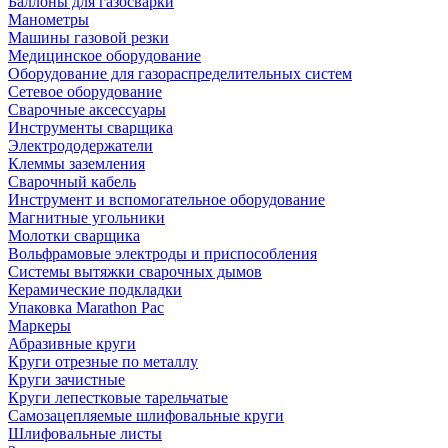
Баллоны для газосварки
Манометры
Машины газовой резки
Медицинское оборудование
Оборудование для газораспределительных систем
Сетевое оборудование
Сварочные аксессуары
Инструменты сварщика
Электрододержатели
Клеммы заземления
Сварочный кабель
Инструмент и вспомогательное оборудование
Магнитные угольники
Молотки сварщика
Вольфрамовые электроды и приспособления
Системы вытяжки сварочных дымов
Керамические подкладки
Упаковка Marathon Pac
Маркеры
Абразивные круги
Круги отрезные по металлу
Круги зачистные
Круги лепестковые тарельчатые
Самозацепляемые шлифовальные круги
Шлифовальные листы