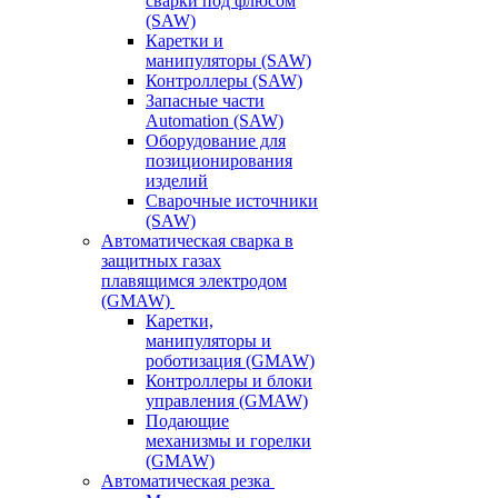
сварки под флюсом
(SAW)
Каретки и
манипуляторы (SAW)
Контроллеры (SAW)
Запасные части
Automation (SAW)
Оборудование для
позиционирования
изделий
Сварочные источники
(SAW)
Автоматическая сварка в
защитных газах
плавящимся электродом
(GMAW)
Каретки,
манипуляторы и
роботизация (GMAW)
Контроллеры и блоки
управления (GMAW)
Подающие
механизмы и горелки
(GMAW)
Автоматическая резка