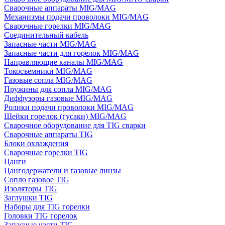
Сварочные аппараты MIG/MAG
Механизмы подачи проволоки MIG/MAG
Сварочные горелки MIG/MAG
Соединительный кабель
Запасные части MIG/MAG
Запасные части для горелок MIG/MAG
Направляющие каналы MIG/MAG
Токосъемники MIG/MAG
Газовые сопла MIG/MAG
Пружины для сопла MIG/MAG
Диффузоры газовые MIG/MAG
Ролики подачи проволоки MIG/MAG
Шейки горелок (гусаки) MIG/MAG
Сварочное оборудование для TIG сварки
Сварочные аппараты TIG
Блоки охлаждения
Сварочные горелки TIG
Цанги
Цангодержатели и газовые линзы
Сопло газовое TIG
Изоляторы TIG
Заглушки TIG
Наборы для TIG горелки
Головки TIG горелок
Запасные части TIG