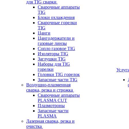
для TIG сварки
Сварочные аппараты
TIG
Блоки охлаждения
Сварочные горелки
TIG
Цанги
Цангодержатели и
газовые линзы
Сопло газовое TIG
Изоляторы TIG
Заглушки TIG
Наборы для TIG
горелки
Услуг
Головки TIG горелок
Запасные части TIG
Воздушно-плазменная
сварка, резка и строжка
Сварочные аппараты
PLASMA CUT
Плазмотроны
Запасные части
PLASMA
Лазерная сварка, резка и
очистка