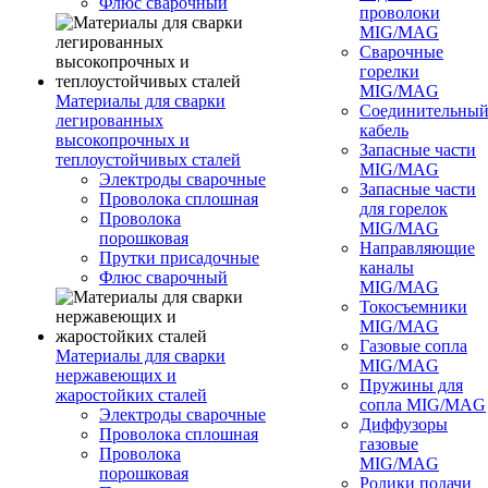
Флюс сварочный
проволоки
MIG/MAG
Сварочные
горелки
MIG/MAG
Материалы для сварки
Соединительны
легированных
кабель
высокопрочных и
Запасные части
теплоустойчивых сталей
MIG/MAG
Электроды сварочные
Запасные части
Проволока сплошная
для горелок
Проволока
MIG/MAG
порошковая
Направляющие
Прутки присадочные
каналы
Флюс сварочный
MIG/MAG
Токосъемники
MIG/MAG
Газовые сопла
Материалы для сварки
MIG/MAG
нержавеющих и
Пружины для
жаростойких сталей
сопла MIG/MAG
Электроды сварочные
Диффузоры
Проволока сплошная
газовые
Проволока
MIG/MAG
порошковая
Ролики подачи