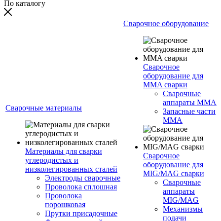
По каталогу
Сварочное оборудование
Сварочное
оборудование для
MMA сварки
Сварочные
аппараты MMA
Сварочные материалы
Запасные части
MMA
Материалы для сварки
Сварочное
углеродистых и
оборудование для
низколегированных сталей
MIG/MAG сварки
Электроды сварочные
Сварочные
Проволока сплошная
аппараты
Проволока
MIG/MAG
порошковая
Механизмы
Прутки присадочные
подачи