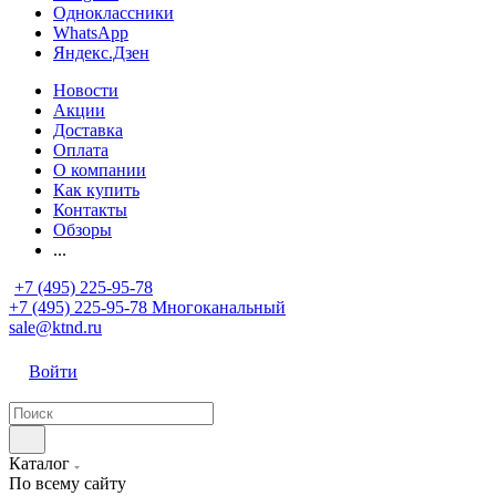
Одноклассники
WhatsApp
Яндекс.Дзен
Новости
Акции
Доставка
Оплата
О компании
Как купить
Контакты
Обзоры
...
+7 (495) 225-95-78
+7 (495) 225-95-78
Многоканальный
sale@ktnd.ru
Войти
Каталог
По всему сайту