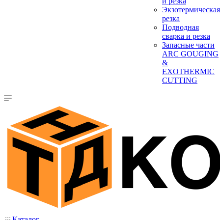
и резка
Экзотермическая
резка
Подводная
сварка и резка
Запасные части
ARC GOUGING
&
EXOTHERMIC
CUTTING
Каталог