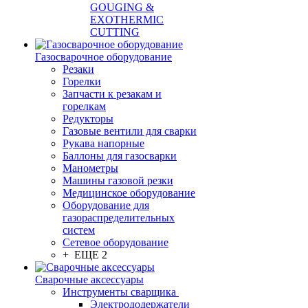
GOUGING &
EXOTHERMIC
CUTTING
Газосварочное оборудование
Резаки
Горелки
Запчасти к резакам и
горелкам
Редукторы
Газовые вентили для сварки
Рукава напорные
Баллоны для газосварки
Манометры
Машины газовой резки
Медицинское оборудование
Оборудование для
газораспределительных
систем
Сетевое оборудование
+ ЕЩЕ 2
Сварочные аксессуары
Инструменты сварщика
Электрододержатели