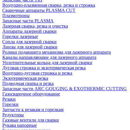
Воздушно-плазменная сварка, резка и строжка
Сварочные аппараты PLASMA CUT
Плазмотроны
Запасные части PLASMA
Лазерная сварка, резка и очистка
Аппараты лазерной сварки
Горелки лазерные
Сопла для лазерной сварки
Линзы для лазерной сварки
Ролики подающего механизма для лазерного аппарата
Каналы направляющие для лазерного аппарата
Уплотнительные кольца для лазерной сварки
Дуговая строжка и экзотермическая резка
Воздушно-дуговая строжка и резка
Экзотермическая резка
Подводная сварка и резка
Запасные части ARC GOUGING & EXOTHERMIC CUTTING
Газосварочное оборудование
Резаки
Горелки
Запчасти к резакам и горелкам
Редукторы
Газовые вентили для сварки
Рукава напорные