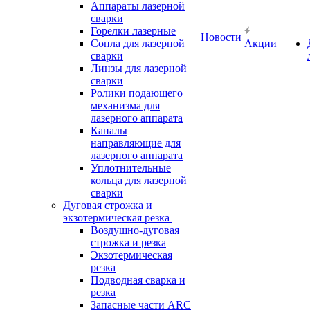
Аппараты лазерной
сварки
Горелки лазерные
Новости
Сопла для лазерной
Акции
сварки
Линзы для лазерной
сварки
Ролики подающего
механизма для
лазерного аппарата
Каналы
направляющие для
лазерного аппарата
Уплотнительные
кольца для лазерной
сварки
Дуговая строжка и
экзотермическая резка
Воздушно-дуговая
строжка и резка
Экзотермическая
резка
Подводная сварка и
резка
Запасные части ARC