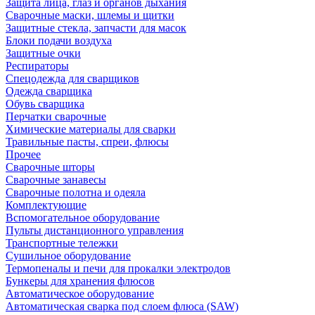
Защита лица, глаз и органов дыхания
Сварочные маски, шлемы и щитки
Защитные стекла, запчасти для масок
Блоки подачи воздуха
Защитные очки
Респираторы
Спецодежда для сварщиков
Одежда сварщика
Обувь сварщика
Перчатки сварочные
Химические материалы для сварки
Травильные пасты, спреи, флюсы
Прочее
Сварочные шторы
Сварочные занавесы
Сварочные полотна и одеяла
Комплектующие
Вспомогательное оборудование
Пульты дистанционного управления
Транспортные тележки
Сушильное оборудование
Термопеналы и печи для прокалки электродов
Бункеры для хранения флюсов
Автоматическое оборудование
Автоматическая сварка под слоем флюса (SAW)