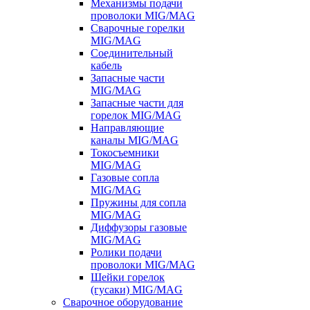
Механизмы подачи
проволоки MIG/MAG
Сварочные горелки
MIG/MAG
Соединительный
кабель
Запасные части
MIG/MAG
Запасные части для
горелок MIG/MAG
Направляющие
каналы MIG/MAG
Токосъемники
MIG/MAG
Газовые сопла
MIG/MAG
Пружины для сопла
MIG/MAG
Диффузоры газовые
MIG/MAG
Ролики подачи
проволоки MIG/MAG
Шейки горелок
(гусаки) MIG/MAG
Сварочное оборудование