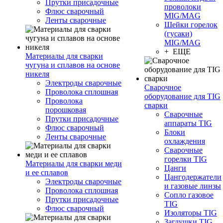
Прутки присадочные
проволоки
Флюс сварочный
MIG/MAG
Ленты сварочные
Шейки горелок
(гусаки)
MIG/MAG
+ ЕЩЕ
Материалы для сварки
чугуна и сплавов на основе
никеля
Электроды сварочные
Сварочное
Проволока сплошная
оборудование для TIG
Проволока
сварки
порошковая
Сварочные
Прутки присадочные
аппараты TIG
Флюс сварочный
Блоки
Ленты сварочные
охлаждения
Сварочные
горелки TIG
Материалы для сварки меди
Цанги
и ее сплавов
Цангодержатели
Электроды сварочные
и газовые линзы
Проволока сплошная
Сопло газовое
Прутки присадочные
TIG
Флюс сварочный
Изоляторы TIG
Заглушки TIG