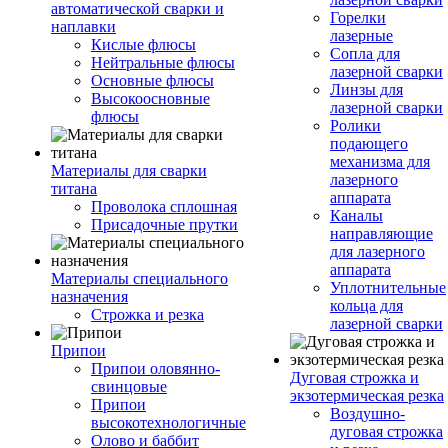
автоматической сварки и
Горелки
наплавки
лазерные
Кислые флюсы
Сопла для
Нейтральные флюсы
лазерной сварки
Основные флюсы
Линзы для
Высокоосновные
лазерной сварки
флюсы
Ролики
подающего
механизма для
Материалы для сварки
лазерного
титана
аппарата
Проволока сплошная
Каналы
Присадочные прутки
направляющие
для лазерного
аппарата
Материалы специального
Уплотнительные
назначения
кольца для
Строжка и резка
лазерной сварки
Припои
Припои оловянно-
Дуговая строжка и
свинцовые
экзотермическая резка
Припои
Воздушно-
высокотехнологичные
дуговая строжка
Олово и баббит