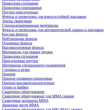
Проволока сплошная
Проволока порошковая
Прутки присадочные
Флюсы и проволоки для износостойкой наплавки
Ленты сварочные
Специализированные материалы
Флюсы и проволоки для автоматической сварки и наплавки
Кислые флюсы
Нейтральные флюсы
Основные флюсы
Высокоосновные флюсы
Материалы для сварки титана
Проволока сплошная
Присадочные прутки
Материалы специального назначения
Строжка и резка
Припои
Припои оловянно-свинцовые
Припои высокотехнологичные
Олово и баббит
Сварочное оборудование
Сварочное оборудование для MMA сварки
Сварочные аппараты MMA
Запасные части MMA
Сварочное оборудование для MIG/MAG сварки