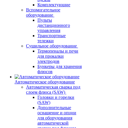
Комплектующие
Вспомогательное
оборудование
Пульты
дистанционного
управления
Транспортные
тележки
Сушильное оборудование
Термопеналы и печи
для прокалки
электродов
Бункеры для хранения
флюсов
Автоматическое оборудование
Автоматическая сварка под
слоем флюса (SAW)
Головки и горелки
(SAW)
Дополнительные
оснащение и опции
для оборудования
автоматической