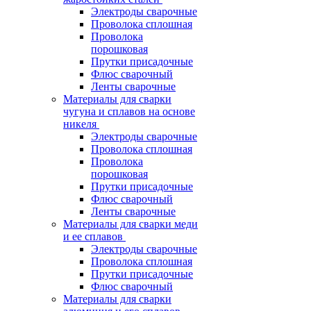
Электроды сварочные
Проволока сплошная
Проволока
порошковая
Прутки присадочные
Флюс сварочный
Ленты сварочные
Материалы для сварки
чугуна и сплавов на основе
никеля
Электроды сварочные
Проволока сплошная
Проволока
порошковая
Прутки присадочные
Флюс сварочный
Ленты сварочные
Материалы для сварки меди
и ее сплавов
Электроды сварочные
Проволока сплошная
Прутки присадочные
Флюс сварочный
Материалы для сварки