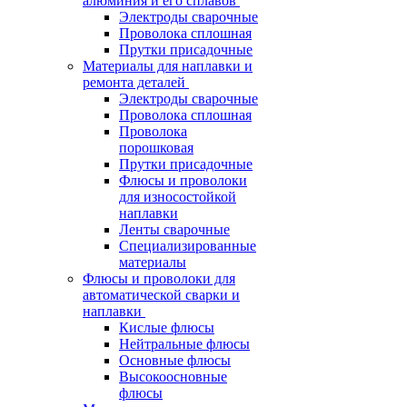
алюминия и его сплавов
Электроды сварочные
Проволока сплошная
Прутки присадочные
Материалы для наплавки и
ремонта деталей
Электроды сварочные
Проволока сплошная
Проволока
порошковая
Прутки присадочные
Флюсы и проволоки
для износостойкой
наплавки
Ленты сварочные
Специализированные
материалы
Флюсы и проволоки для
автоматической сварки и
наплавки
Кислые флюсы
Нейтральные флюсы
Основные флюсы
Высокоосновные
флюсы