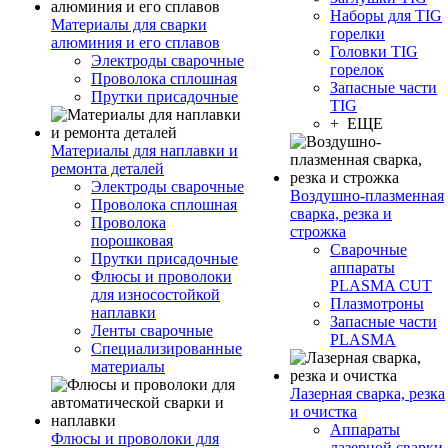
Наборы для TIG
Материалы для сварки
горелки
алюминия и его сплавов
Головки TIG
Электроды сварочные
горелок
Проволока сплошная
Запасные части
Прутки присадочные
TIG
+ ЕЩЕ
Материалы для наплавки и
ремонта деталей
Электроды сварочные
Воздушно-плазменная
Проволока сплошная
сварка, резка и
Проволока
строжка
порошковая
Сварочные
Прутки присадочные
аппараты
Флюсы и проволоки
PLASMA CUT
для износостойкой
Плазмотроны
наплавки
Запасные части
Ленты сварочные
PLASMA
Специализированные
материалы
Лазерная сварка, резка
и очистка
Аппараты
Флюсы и проволоки для
лазерной сварки