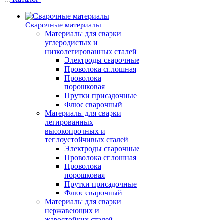
Сварочные материалы
Материалы для сварки
углеродистых и
низколегированных сталей
Электроды сварочные
Проволока сплошная
Проволока
порошковая
Прутки присадочные
Флюс сварочный
Материалы для сварки
легированных
высокопрочных и
теплоустойчивых сталей
Электроды сварочные
Проволока сплошная
Проволока
порошковая
Прутки присадочные
Флюс сварочный
Материалы для сварки
нержавеющих и
жаростойких сталей