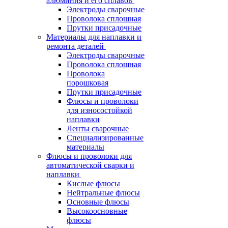
алюминия и его сплавов
Электроды сварочные
Проволока сплошная
Прутки присадочные
Материалы для наплавки и
ремонта деталей
Электроды сварочные
Проволока сплошная
Проволока
порошковая
Прутки присадочные
Флюсы и проволоки
для износостойкой
наплавки
Ленты сварочные
Специализированные
материалы
Флюсы и проволоки для
автоматической сварки и
наплавки
Кислые флюсы
Нейтральные флюсы
Основные флюсы
Высокоосновные
флюсы