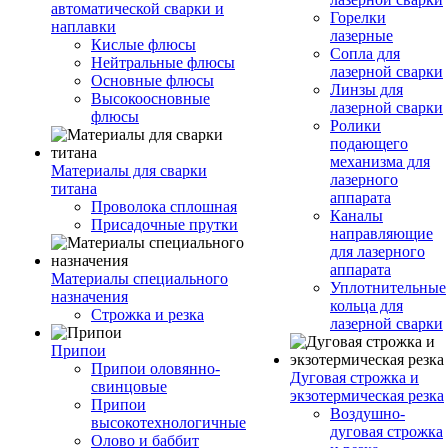
автоматической сварки и
Горелки
наплавки
лазерные
Кислые флюсы
Сопла для
Нейтральные флюсы
лазерной сварки
Основные флюсы
Линзы для
Высокоосновные
лазерной сварки
флюсы
Ролики
подающего
механизма для
Материалы для сварки
лазерного
титана
аппарата
Проволока сплошная
Каналы
Присадочные прутки
направляющие
для лазерного
аппарата
Материалы специального
Уплотнительные
назначения
кольца для
Строжка и резка
лазерной сварки
Припои
Припои оловянно-
Дуговая строжка и
свинцовые
экзотермическая резка
Припои
Воздушно-
высокотехнологичные
дуговая строжка
Олово и баббит