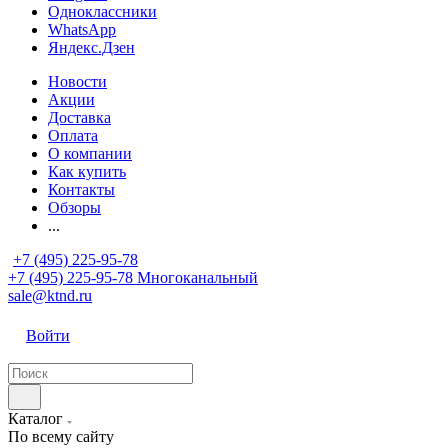
Одноклассники
WhatsApp
Яндекс.Дзен
Новости
Акции
Доставка
Оплата
О компании
Как купить
Контакты
Обзоры
...
+7 (495) 225-95-78
+7 (495) 225-95-78
Многоканальный
sale@ktnd.ru
Войти
Каталог
По всему сайту