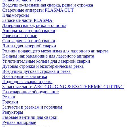
Воздушно-плазменная сварка, резка и строжка
Сварочные аппараты PLASMA CUT
Плазмотроны
Запасные части PLASMA
Лазерная сварка, резка и очистка
Аппараты лазерной сварки
Горелки лазерные
Сопла для лазерной сварки
Линзы для лазерной сварки
Ролики подающего механизма для лазерного аппарата
Каналы направляющие для лазерного аппарата
Уплотнительные кольца для лазерной сварки
Дуговая строжка и экзотермическая резка
Воздушно-дуговая строжка и резка
Экзотермическая резка
Подводная сварка и резка
Запасные части ARC GOUGING & EXOTHERMIC CUTTING
Газосварочное оборудование
Резаки
Горелки
Запчасти к резакам и горелкам
Редукторы
Газовые вентили для сварки
Рукава напорные