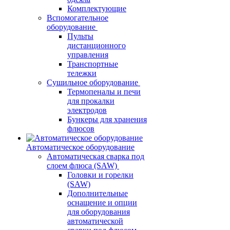
Комплектующие
Вспомогательное
оборудование
Пульты
дистанционного
управления
Транспортные
тележки
Сушильное оборудование
Термопеналы и печи
для прокалки
электродов
Бункеры для хранения
флюсов
Автоматическое оборудование
Автоматическая сварка под
слоем флюса (SAW)
Головки и горелки
(SAW)
Дополнительные
оснащение и опции
для оборудования
автоматической