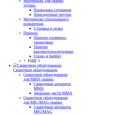
Материалы для сварки
титана
Проволока сплошная
Присадочные прутки
Материалы специального
назначения
Строжка и резка
Припои
Припои оловянно-
свинцовые
Припои
высокотехнологичные
Олово и баббит
+ ЕЩЕ 1
Сварочное оборудование
Сварочное оборудование
для MMA сварки
Сварочные аппараты
MMA
Запасные части MMA
Сварочное оборудование
для MIG/MAG сварки
Сварочные аппараты
MIG/MAG