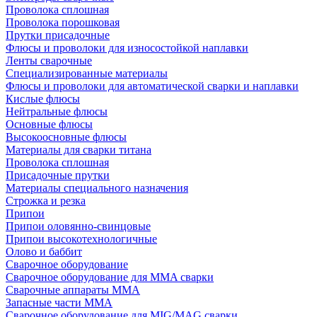
Проволока сплошная
Проволока порошковая
Прутки присадочные
Флюсы и проволоки для износостойкой наплавки
Ленты сварочные
Специализированные материалы
Флюсы и проволоки для автоматической сварки и наплавки
Кислые флюсы
Нейтральные флюсы
Основные флюсы
Высокоосновные флюсы
Материалы для сварки титана
Проволока сплошная
Присадочные прутки
Материалы специального назначения
Строжка и резка
Припои
Припои оловянно-свинцовые
Припои высокотехнологичные
Олово и баббит
Сварочное оборудование
Сварочное оборудование для MMA сварки
Сварочные аппараты MMA
Запасные части MMA
Сварочное оборудование для MIG/MAG сварки