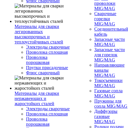
Флюс сварочный
проволоки
MIG/MAG
Сварочные
горелки
MIG/MAG
Материалы для сварки
Соединительны
легированных
кабель
высокопрочных и
Запасные части
теплоустойчивых сталей
MIG/MAG
Электроды сварочные
Запасные части
Проволока сплошная
для горелок
Проволока
MIG/MAG
порошковая
Направляющие
Прутки присадочные
каналы
Флюс сварочный
MIG/MAG
Токосъемники
MIG/MAG
Газовые сопла
Материалы для сварки
MIG/MAG
нержавеющих и
Пружины для
жаростойких сталей
сопла MIG/MAG
Электроды сварочные
Диффузоры
Проволока сплошная
газовые
Проволока
MIG/MAG
порошковая
Ролики подачи