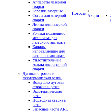
Аппараты лазерной
сварки
Горелки лазерные
Новости
Сопла для лазерной
Акции
сварки
Линзы для лазерной
сварки
Ролики подающего
механизма для
лазерного аппарата
Каналы
направляющие для
лазерного аппарата
Уплотнительные
кольца для лазерной
сварки
Дуговая строжка и
экзотермическая резка
Воздушно-дуговая
строжка и резка
Экзотермическая
резка
Подводная сварка и
резка
Запасные части ARC