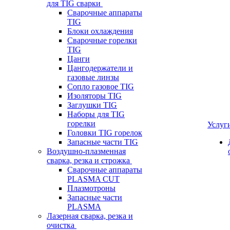
для TIG сварки
Сварочные аппараты
TIG
Блоки охлаждения
Сварочные горелки
TIG
Цанги
Цангодержатели и
газовые линзы
Сопло газовое TIG
Изоляторы TIG
Заглушки TIG
Наборы для TIG
горелки
Услуг
Головки TIG горелок
Запасные части TIG
Воздушно-плазменная
сварка, резка и строжка
Сварочные аппараты
PLASMA CUT
Плазмотроны
Запасные части
PLASMA
Лазерная сварка, резка и
очистка