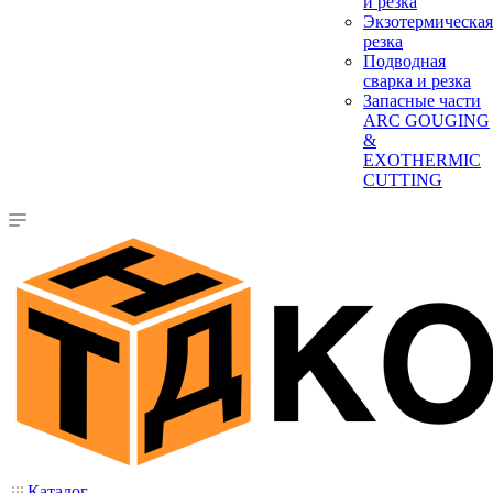
и резка
Экзотермическая
резка
Подводная
сварка и резка
Запасные части
ARC GOUGING
&
EXOTHERMIC
CUTTING
Каталог