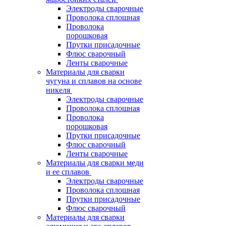
Электроды сварочные
Проволока сплошная
Проволока
порошковая
Прутки присадочные
Флюс сварочный
Ленты сварочные
Материалы для сварки
чугуна и сплавов на основе
никеля
Электроды сварочные
Проволока сплошная
Проволока
порошковая
Прутки присадочные
Флюс сварочный
Ленты сварочные
Материалы для сварки меди
и ее сплавов
Электроды сварочные
Проволока сплошная
Прутки присадочные
Флюс сварочный
Материалы для сварки