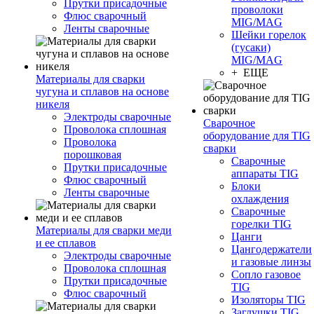
Прутки присадочные
проволоки
Флюс сварочный
MIG/MAG
Ленты сварочные
Шейки горелок
(гусаки)
MIG/MAG
+ ЕЩЕ
Материалы для сварки
чугуна и сплавов на основе
никеля
Электроды сварочные
Сварочное
Проволока сплошная
оборудование для TIG
Проволока
сварки
порошковая
Сварочные
Прутки присадочные
аппараты TIG
Флюс сварочный
Блоки
Ленты сварочные
охлаждения
Сварочные
горелки TIG
Материалы для сварки меди
Цанги
и ее сплавов
Цангодержатели
Электроды сварочные
и газовые линзы
Проволока сплошная
Сопло газовое
Прутки присадочные
TIG
Флюс сварочный
Изоляторы TIG
Заглушки TIG