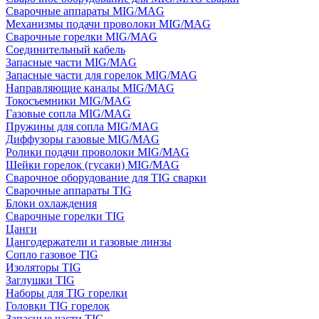
Сварочные аппараты MIG/MAG
Механизмы подачи проволоки MIG/MAG
Сварочные горелки MIG/MAG
Соединительный кабель
Запасные части MIG/MAG
Запасные части для горелок MIG/MAG
Направляющие каналы MIG/MAG
Токосъемники MIG/MAG
Газовые сопла MIG/MAG
Пружины для сопла MIG/MAG
Диффузоры газовые MIG/MAG
Ролики подачи проволоки MIG/MAG
Шейки горелок (гусаки) MIG/MAG
Сварочное оборудование для TIG сварки
Сварочные аппараты TIG
Блоки охлаждения
Сварочные горелки TIG
Цанги
Цангодержатели и газовые линзы
Сопло газовое TIG
Изоляторы TIG
Заглушки TIG
Наборы для TIG горелки
Головки TIG горелок
Запасные части TIG