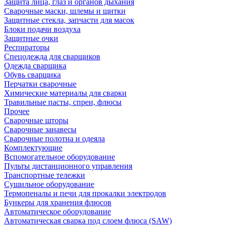
Защита лица, глаз и органов дыхания
Сварочные маски, шлемы и щитки
Защитные стекла, запчасти для масок
Блоки подачи воздуха
Защитные очки
Респираторы
Спецодежда для сварщиков
Одежда сварщика
Обувь сварщика
Перчатки сварочные
Химические материалы для сварки
Травильные пасты, спреи, флюсы
Прочее
Сварочные шторы
Сварочные занавесы
Сварочные полотна и одеяла
Комплектующие
Вспомогательное оборудование
Пульты дистанционного управления
Транспортные тележки
Сушильное оборудование
Термопеналы и печи для прокалки электродов
Бункеры для хранения флюсов
Автоматическое оборудование
Автоматическая сварка под слоем флюса (SAW)