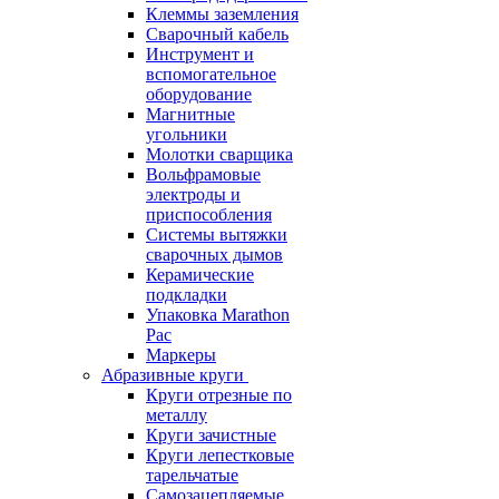
Клеммы заземления
Сварочный кабель
Инструмент и
вспомогательное
оборудование
Магнитные
угольники
Молотки сварщика
Вольфрамовые
электроды и
приспособления
Системы вытяжки
сварочных дымов
Керамические
подкладки
Упаковка Marathon
Pac
Маркеры
Абразивные круги
Круги отрезные по
металлу
Круги зачистные
Круги лепестковые
тарельчатые
Самозацепляемые