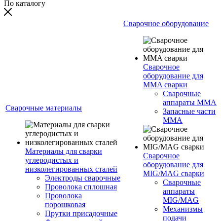
По каталогу
Сварочное оборудование
Сварочное
оборудование для
MMA сварки
Сварочные
аппараты MMA
Сварочные материалы
Запасные части
MMA
Материалы для сварки
Сварочное
углеродистых и
оборудование для
низколегированных сталей
MIG/MAG сварки
Электроды сварочные
Сварочные
Проволока сплошная
аппараты
Проволока
MIG/MAG
порошковая
Механизмы
Прутки присадочные
подачи