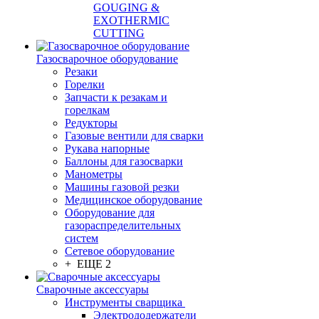
GOUGING &
EXOTHERMIC
CUTTING
Газосварочное оборудование
Резаки
Горелки
Запчасти к резакам и
горелкам
Редукторы
Газовые вентили для сварки
Рукава напорные
Баллоны для газосварки
Манометры
Машины газовой резки
Медицинское оборудование
Оборудование для
газораспределительных
систем
Сетевое оборудование
+ ЕЩЕ 2
Сварочные аксессуары
Инструменты сварщика
Электрододержатели