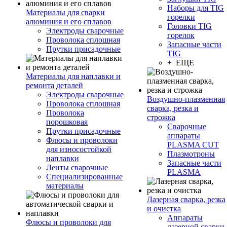
Наборы для TIG
Материалы для сварки
горелки
алюминия и его сплавов
Головки TIG
Электроды сварочные
горелок
Проволока сплошная
Запасные части
Прутки присадочные
TIG
+ ЕЩЕ
Материалы для наплавки и
ремонта деталей
Электроды сварочные
Воздушно-плазменная
Проволока сплошная
сварка, резка и
Проволока
строжка
порошковая
Сварочные
Прутки присадочные
аппараты
Флюсы и проволоки
PLASMA CUT
для износостойкой
Плазмотроны
наплавки
Запасные части
Ленты сварочные
PLASMA
Специализированные
материалы
Лазерная сварка, резка
и очистка
Аппараты
Флюсы и проволоки для
лазерной сварки