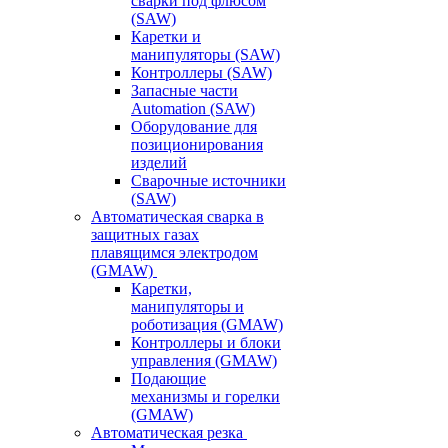
сварки под флюсом
(SAW)
Каретки и
манипуляторы (SAW)
Контроллеры (SAW)
Запасные части
Automation (SAW)
Оборудование для
позиционирования
изделий
Сварочные источники
(SAW)
Автоматическая сварка в
защитных газах
плавящимся электродом
(GMAW)
Каретки,
манипуляторы и
роботизация (GMAW)
Контроллеры и блоки
управления (GMAW)
Подающие
механизмы и горелки
(GMAW)
Автоматическая резка