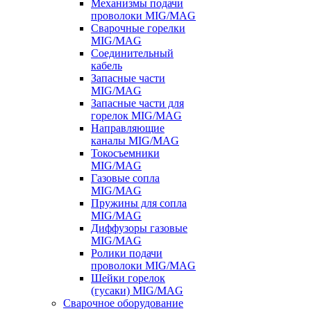
Механизмы подачи
проволоки MIG/MAG
Сварочные горелки
MIG/MAG
Соединительный
кабель
Запасные части
MIG/MAG
Запасные части для
горелок MIG/MAG
Направляющие
каналы MIG/MAG
Токосъемники
MIG/MAG
Газовые сопла
MIG/MAG
Пружины для сопла
MIG/MAG
Диффузоры газовые
MIG/MAG
Ролики подачи
проволоки MIG/MAG
Шейки горелок
(гусаки) MIG/MAG
Сварочное оборудование