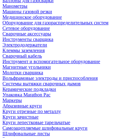
Баллоны для газосварки
Манометры
Машины газовой резки
Медицинское оборудование
Оборудование для газораспределительных систем
Сетевое оборудование
Сварочные аксессуары
Инструменты сварщика
Электрододержатели
Клеммы заземления
Сварочный кабель
Инструмент и вспомогательное оборудование
Магнитные угольники
Молотки сварщика
Вольфрамовые электроды и приспособления
Системы вытяжки сварочных дымов
Керамические подкладки
Упаковка Marathon Pac
Маркеры
Абразивные круги
Круги отрезные по металлу
Круги зачистные
Круги лепестковые тарельчатые
Самозацепляемые шлифовальные круги
Шлифовальные листы