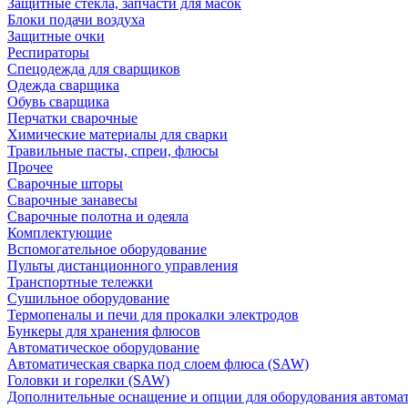
Защитные стекла, запчасти для масок
Блоки подачи воздуха
Защитные очки
Респираторы
Спецодежда для сварщиков
Одежда сварщика
Обувь сварщика
Перчатки сварочные
Химические материалы для сварки
Травильные пасты, спреи, флюсы
Прочее
Сварочные шторы
Сварочные занавесы
Сварочные полотна и одеяла
Комплектующие
Вспомогательное оборудование
Пульты дистанционного управления
Транспортные тележки
Сушильное оборудование
Термопеналы и печи для прокалки электродов
Бункеры для хранения флюсов
Автоматическое оборудование
Автоматическая сварка под слоем флюса (SAW)
Головки и горелки (SAW)
Дополнительные оснащение и опции для оборудования автома