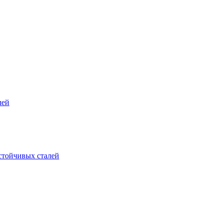
лей
стойчивых сталей