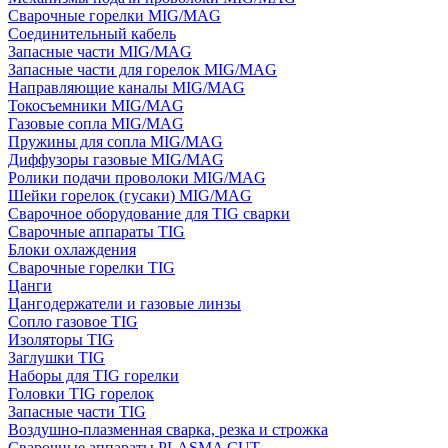
Сварочные горелки MIG/MAG
Соединительный кабель
Запасные части MIG/MAG
Запасные части для горелок MIG/MAG
Направляющие каналы MIG/MAG
Токосъемники MIG/MAG
Газовые сопла MIG/MAG
Пружины для сопла MIG/MAG
Диффузоры газовые MIG/MAG
Ролики подачи проволоки MIG/MAG
Шейки горелок (гусаки) MIG/MAG
Сварочное оборудование для TIG сварки
Сварочные аппараты TIG
Блоки охлаждения
Сварочные горелки TIG
Цанги
Цангодержатели и газовые линзы
Сопло газовое TIG
Изоляторы TIG
Заглушки TIG
Наборы для TIG горелки
Головки TIG горелок
Запасные части TIG
Воздушно-плазменная сварка, резка и строжка
Сварочные аппараты PLASMA CUT