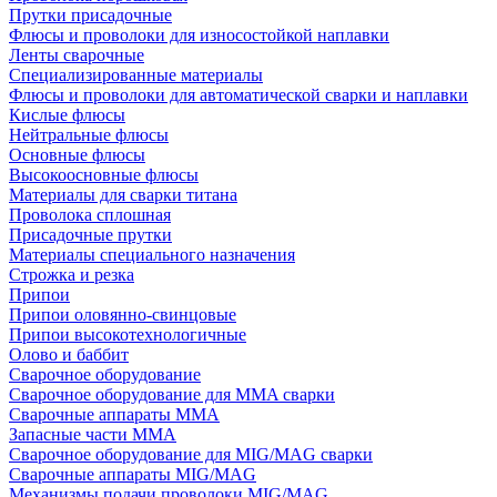
Прутки присадочные
Флюсы и проволоки для износостойкой наплавки
Ленты сварочные
Специализированные материалы
Флюсы и проволоки для автоматической сварки и наплавки
Кислые флюсы
Нейтральные флюсы
Основные флюсы
Высокоосновные флюсы
Материалы для сварки титана
Проволока сплошная
Присадочные прутки
Материалы специального назначения
Строжка и резка
Припои
Припои оловянно-свинцовые
Припои высокотехнологичные
Олово и баббит
Сварочное оборудование
Сварочное оборудование для MMA сварки
Сварочные аппараты MMA
Запасные части MMA
Сварочное оборудование для MIG/MAG сварки
Сварочные аппараты MIG/MAG
Механизмы подачи проволоки MIG/MAG