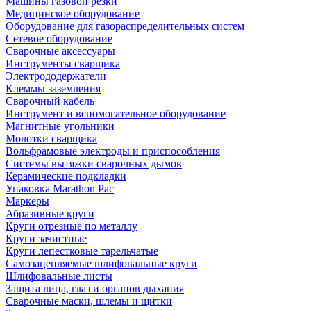
Машины газовой резки
Медицинское оборудование
Оборудование для газораспределительных систем
Сетевое оборудование
Сварочные аксессуары
Инструменты сварщика
Электрододержатели
Клеммы заземления
Сварочный кабель
Инструмент и вспомогательное оборудование
Магнитные угольники
Молотки сварщика
Вольфрамовые электроды и приспособления
Системы вытяжки сварочных дымов
Керамические подкладки
Упаковка Marathon Pac
Маркеры
Абразивные круги
Круги отрезные по металлу
Круги зачистные
Круги лепестковые тарельчатые
Самозацепляемые шлифовальные круги
Шлифовальные листы
Защита лица, глаз и органов дыхания
Сварочные маски, шлемы и щитки