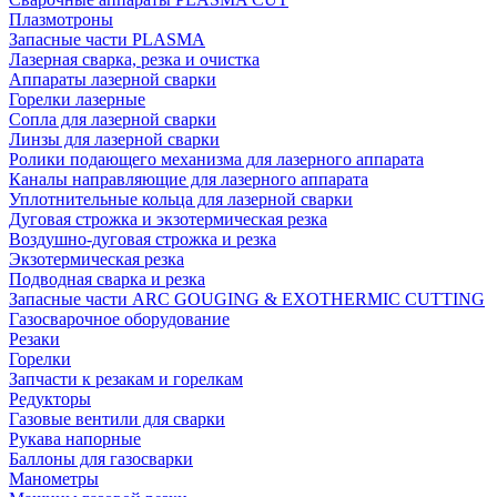
Плазмотроны
Запасные части PLASMA
Лазерная сварка, резка и очистка
Аппараты лазерной сварки
Горелки лазерные
Сопла для лазерной сварки
Линзы для лазерной сварки
Ролики подающего механизма для лазерного аппарата
Каналы направляющие для лазерного аппарата
Уплотнительные кольца для лазерной сварки
Дуговая строжка и экзотермическая резка
Воздушно-дуговая строжка и резка
Экзотермическая резка
Подводная сварка и резка
Запасные части ARC GOUGING & EXOTHERMIC CUTTING
Газосварочное оборудование
Резаки
Горелки
Запчасти к резакам и горелкам
Редукторы
Газовые вентили для сварки
Рукава напорные
Баллоны для газосварки
Манометры