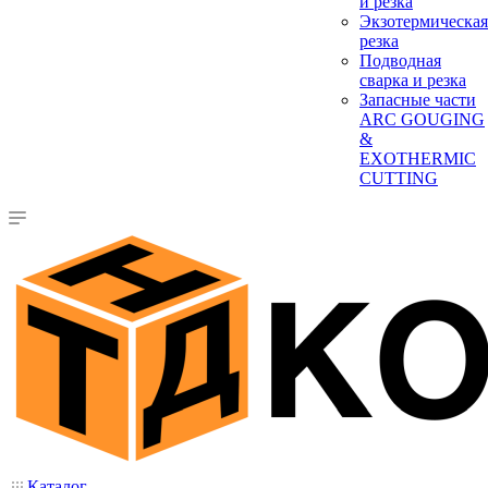
и резка
Экзотермическая
резка
Подводная
сварка и резка
Запасные части
ARC GOUGING
&
EXOTHERMIC
CUTTING
Каталог