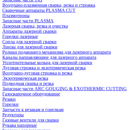
Воздушно-плазменная сварка, резка и строжка
Сварочные аппараты PLASMA CUT
Плазмотроны
Запасные части PLASMA
Лазерная сварка, резка и очистка
Аппараты лазерной сварки
Горелки лазерные
Сопла для лазерной сварки
Линзы для лазерной сварки
Ролики подающего механизма для лазерного аппарата
Каналы направляющие для лазерного аппарата
Уплотнительные кольца для лазерной сварки
Дуговая строжка и экзотермическая резка
Воздушно-дуговая строжка и резка
Экзотермическая резка
Подводная сварка и резка
Запасные части ARC GOUGING & EXOTHERMIC CUTTING
Газосварочное оборудование
Резаки
Горелки
Запчасти к резакам и горелкам
Редукторы
Газовые вентили для сварки
Рукава напорные