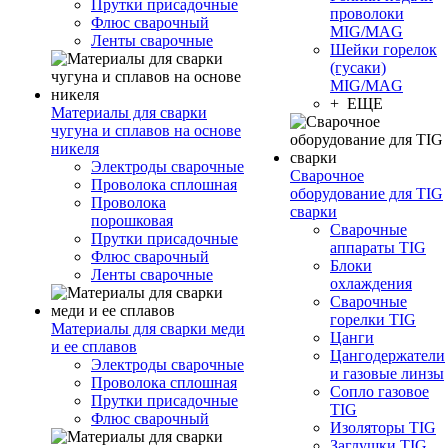
Прутки присадочные
проволоки
Флюс сварочный
MIG/MAG
Ленты сварочные
Шейки горелок
(гусаки)
MIG/MAG
+ ЕЩЕ
Материалы для сварки
чугуна и сплавов на основе
никеля
Электроды сварочные
Сварочное
Проволока сплошная
оборудование для TIG
Проволока
сварки
порошковая
Сварочные
Прутки присадочные
аппараты TIG
Флюс сварочный
Блоки
Ленты сварочные
охлаждения
Сварочные
горелки TIG
Материалы для сварки меди
Цанги
и ее сплавов
Цангодержатели
Электроды сварочные
и газовые линзы
Проволока сплошная
Сопло газовое
Прутки присадочные
TIG
Флюс сварочный
Изоляторы TIG
Заглушки TIG