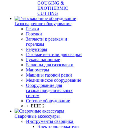
GOUGING &
EXOTHERMIC
CUTTING
Газосварочное оборудование
Резаки
Горелки
Запчасти к резакам и
горелкам
Редукторы
Газовые вентили для сварки
Рукава напорные
Баллоны для газосварки
Манометры
Машины газовой резки
Медицинское оборудование
Оборудование для
газораспределительных
систем
Сетевое оборудование
+ ЕЩЕ 2
Сварочные аксессуары
Инструменты сварщика
Электрододержатели