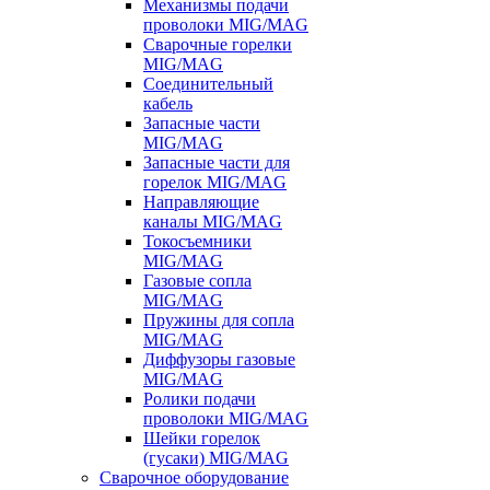
Механизмы подачи
проволоки MIG/MAG
Сварочные горелки
MIG/MAG
Соединительный
кабель
Запасные части
MIG/MAG
Запасные части для
горелок MIG/MAG
Направляющие
каналы MIG/MAG
Токосъемники
MIG/MAG
Газовые сопла
MIG/MAG
Пружины для сопла
MIG/MAG
Диффузоры газовые
MIG/MAG
Ролики подачи
проволоки MIG/MAG
Шейки горелок
(гусаки) MIG/MAG
Сварочное оборудование