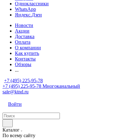
Одноклассники
WhatsApp
Яндекс.Дзен
Новости
Акции
Доставка
Оплата
О компании
Как купить
Контакты
Обзоры
...
+7 (495) 225-95-78
+7 (495) 225-95-78
Многоканальный
sale@ktnd.ru
Войти
Каталог
По всему сайту