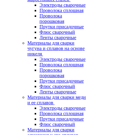
Электроды сварочные
Проволока сплошная
Проволока
порошковая
Прутки присадочные
Флюс сварочный
Ленты сварочные
Материалы для сварки
чугуна и сплавов на основе
никеля
Электроды сварочные
Проволока сплошная
Проволока
порошковая
Прутки присадочные
Флюс сварочный
Ленты сварочные
Материалы для сварки меди
и ее сплавов
Электроды сварочные
Проволока сплошная
Прутки присадочные
Флюс сварочный
Материалы для сварки