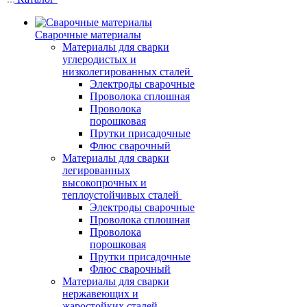
Сварочные материалы
Материалы для сварки
углеродистых и
низколегированных сталей
Электроды сварочные
Проволока сплошная
Проволока
порошковая
Прутки присадочные
Флюс сварочный
Материалы для сварки
легированных
высокопрочных и
теплоустойчивых сталей
Электроды сварочные
Проволока сплошная
Проволока
порошковая
Прутки присадочные
Флюс сварочный
Материалы для сварки
нержавеющих и
жаростойких сталей