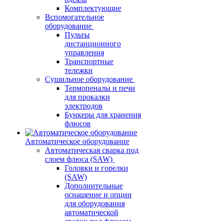
Комплектующие
Вспомогательное
оборудование
Пульты
дистанционного
управления
Транспортные
тележки
Сушильное оборудование
Термопеналы и печи
для прокалки
электродов
Бункеры для хранения
флюсов
Автоматическое оборудование
Автоматическая сварка под
слоем флюса (SAW)
Головки и горелки
(SAW)
Дополнительные
оснащение и опции
для оборудования
автоматической