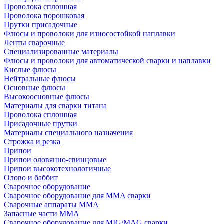
Проволока сплошная
Проволока порошковая
Прутки присадочные
Флюсы и проволоки для износостойкой наплавки
Ленты сварочные
Специализированные материалы
Флюсы и проволоки для автоматической сварки и наплавки
Кислые флюсы
Нейтральные флюсы
Основные флюсы
Высокоосновные флюсы
Материалы для сварки титана
Проволока сплошная
Присадочные прутки
Материалы специального назначения
Строжка и резка
Припои
Припои оловянно-свинцовые
Припои высокотехнологичные
Олово и баббит
Сварочное оборудование
Сварочное оборудование для MMA сварки
Сварочные аппараты MMA
Запасные части MMA
Сварочное оборудование для MIG/MAG сварки