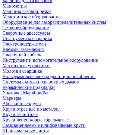
Баллоны для газосварки
Манометры
Машины газовой резки
Медицинское оборудование
Оборудование для газораспределительных систем
Сетевое оборудование
Сварочные аксессуары
Инструменты сварщика
Электрододержатели
Клеммы заземления
Сварочный кабель
Инструмент и вспомогательное оборудование
Магнитные угольники
Молотки сварщика
Вольфрамовые электроды и приспособления
Системы вытяжки сварочных дымов
Керамические подкладки
Упаковка Marathon Pac
Маркеры
Абразивные круги
Круги отрезные по металлу
Круги зачистные
Круги лепестковые тарельчатые
Самозацепляемые шлифовальные круги
Шлифовальные листы