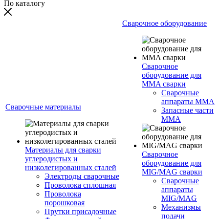
По каталогу
Сварочное оборудование
Сварочное
оборудование для
MMA сварки
Сварочные
аппараты MMA
Сварочные материалы
Запасные части
MMA
Материалы для сварки
Сварочное
углеродистых и
оборудование для
низколегированных сталей
MIG/MAG сварки
Электроды сварочные
Сварочные
Проволока сплошная
аппараты
Проволока
MIG/MAG
порошковая
Механизмы
Прутки присадочные
подачи