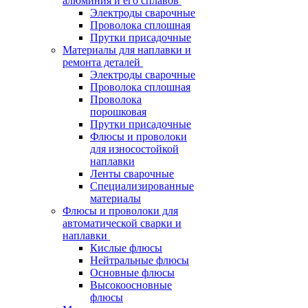
алюминия и его сплавов
Электроды сварочные
Проволока сплошная
Прутки присадочные
Материалы для наплавки и
ремонта деталей
Электроды сварочные
Проволока сплошная
Проволока
порошковая
Прутки присадочные
Флюсы и проволоки
для износостойкой
наплавки
Ленты сварочные
Специализированные
материалы
Флюсы и проволоки для
автоматической сварки и
наплавки
Кислые флюсы
Нейтральные флюсы
Основные флюсы
Высокоосновные
флюсы