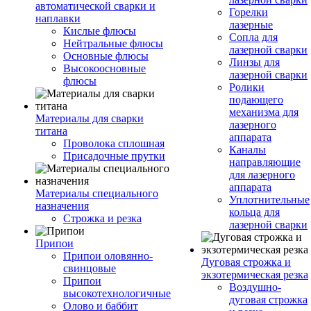
автоматической сварки и
Горелки
наплавки
лазерные
Кислые флюсы
Сопла для
Нейтральные флюсы
лазерной сварки
Основные флюсы
Линзы для
Высокоосновные
лазерной сварки
флюсы
Ролики
подающего
механизма для
Материалы для сварки
лазерного
титана
аппарата
Проволока сплошная
Каналы
Присадочные прутки
направляющие
для лазерного
аппарата
Материалы специального
Уплотнительные
назначения
кольца для
Строжка и резка
лазерной сварки
Припои
Припои оловянно-
Дуговая строжка и
свинцовые
экзотермическая резка
Припои
Воздушно-
высокотехнологичные
дуговая строжка
Олово и баббит