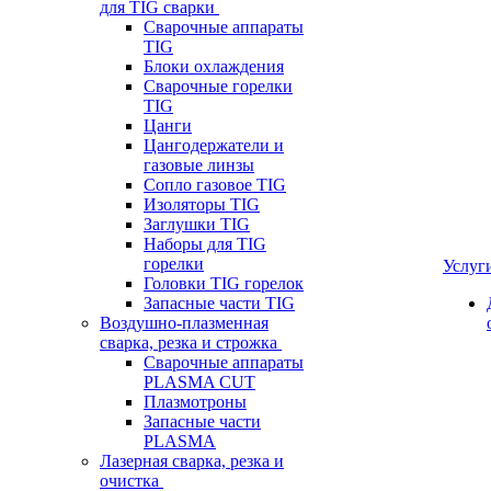
для TIG сварки
Сварочные аппараты
TIG
Блоки охлаждения
Сварочные горелки
TIG
Цанги
Цангодержатели и
газовые линзы
Сопло газовое TIG
Изоляторы TIG
Заглушки TIG
Наборы для TIG
горелки
Услуг
Головки TIG горелок
Запасные части TIG
Воздушно-плазменная
сварка, резка и строжка
Сварочные аппараты
PLASMA CUT
Плазмотроны
Запасные части
PLASMA
Лазерная сварка, резка и
очистка