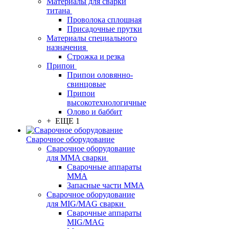
Материалы для сварки
титана
Проволока сплошная
Присадочные прутки
Материалы специального
назначения
Строжка и резка
Припои
Припои оловянно-
свинцовые
Припои
высокотехнологичные
Олово и баббит
+ ЕЩЕ 1
Сварочное оборудование
Сварочное оборудование
для MMA сварки
Сварочные аппараты
MMA
Запасные части MMA
Сварочное оборудование
для MIG/MAG сварки
Сварочные аппараты
MIG/MAG