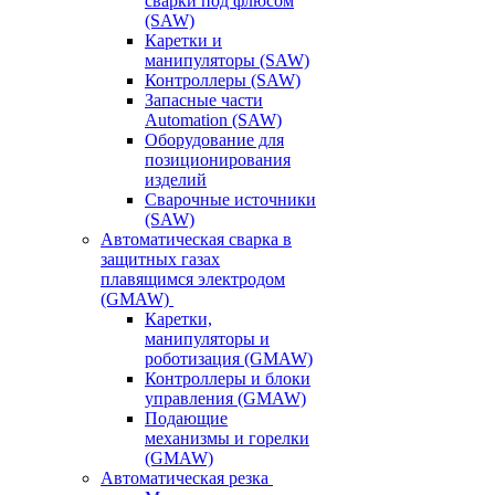
сварки под флюсом
(SAW)
Каретки и
манипуляторы (SAW)
Контроллеры (SAW)
Запасные части
Automation (SAW)
Оборудование для
позиционирования
изделий
Сварочные источники
(SAW)
Автоматическая сварка в
защитных газах
плавящимся электродом
(GMAW)
Каретки,
манипуляторы и
роботизация (GMAW)
Контроллеры и блоки
управления (GMAW)
Подающие
механизмы и горелки
(GMAW)
Автоматическая резка