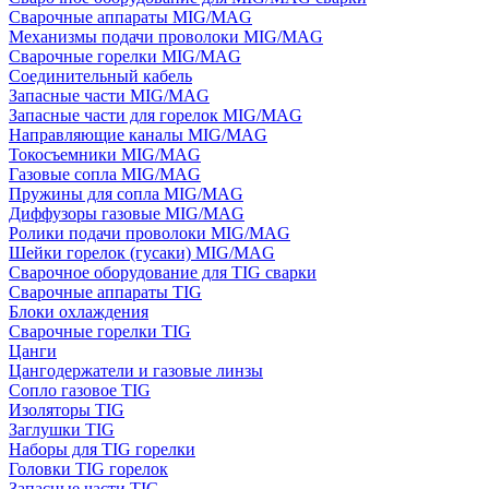
Сварочные аппараты MIG/MAG
Механизмы подачи проволоки MIG/MAG
Сварочные горелки MIG/MAG
Соединительный кабель
Запасные части MIG/MAG
Запасные части для горелок MIG/MAG
Направляющие каналы MIG/MAG
Токосъемники MIG/MAG
Газовые сопла MIG/MAG
Пружины для сопла MIG/MAG
Диффузоры газовые MIG/MAG
Ролики подачи проволоки MIG/MAG
Шейки горелок (гусаки) MIG/MAG
Сварочное оборудование для TIG сварки
Сварочные аппараты TIG
Блоки охлаждения
Сварочные горелки TIG
Цанги
Цангодержатели и газовые линзы
Сопло газовое TIG
Изоляторы TIG
Заглушки TIG
Наборы для TIG горелки
Головки TIG горелок
Запасные части TIG