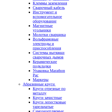
Клеммы заземления
Сварочный кабель
Инструмент и
вспомогательное
оборудование
Магнитные
угольники
Молотки сварщика
Вольфрамовые
электроды и
приспособления
Системы вытяжки
сварочных дымов
Керамические
подкладки
Упаковка Marathon
Pac
Маркеры
Абразивные круги
Круги отрезные по
металлу
Круги зачистные
Круги лепестковые
тарельчатые
Самозацепляемые