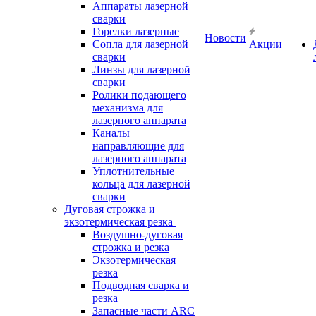
Аппараты лазерной
сварки
Горелки лазерные
Новости
Сопла для лазерной
Акции
сварки
Линзы для лазерной
сварки
Ролики подающего
механизма для
лазерного аппарата
Каналы
направляющие для
лазерного аппарата
Уплотнительные
кольца для лазерной
сварки
Дуговая строжка и
экзотермическая резка
Воздушно-дуговая
строжка и резка
Экзотермическая
резка
Подводная сварка и
резка
Запасные части ARC