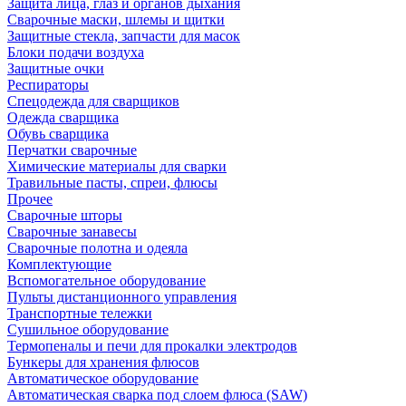
Защита лица, глаз и органов дыхания
Сварочные маски, шлемы и щитки
Защитные стекла, запчасти для масок
Блоки подачи воздуха
Защитные очки
Респираторы
Спецодежда для сварщиков
Одежда сварщика
Обувь сварщика
Перчатки сварочные
Химические материалы для сварки
Травильные пасты, спреи, флюсы
Прочее
Сварочные шторы
Сварочные занавесы
Сварочные полотна и одеяла
Комплектующие
Вспомогательное оборудование
Пульты дистанционного управления
Транспортные тележки
Сушильное оборудование
Термопеналы и печи для прокалки электродов
Бункеры для хранения флюсов
Автоматическое оборудование
Автоматическая сварка под слоем флюса (SAW)