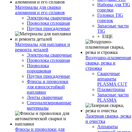
Наборы для TIG
Материалы для сварки
горелки
алюминия и его сплавов
Головки TIG
Электроды сварочные
горелок
Проволока сплошная
Запасные части
Прутки присадочные
TIG
+ ЕЩЕ
Материалы для наплавки и
ремонта деталей
Электроды сварочные
Воздушно-плазменная
Проволока сплошная
сварка, резка и
Проволока
строжка
порошковая
Сварочные
Прутки присадочные
аппараты
Флюсы и проволоки
PLASMA CUT
для износостойкой
Плазмотроны
наплавки
Запасные части
Ленты сварочные
PLASMA
Специализированные
материалы
Лазерная сварка, резка
и очистка
Аппараты
Флюсы и проволоки для
лазерной сварки