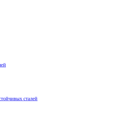
лей
стойчивых сталей