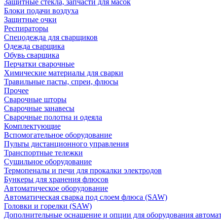
Защитные стекла, запчасти для масок
Блоки подачи воздуха
Защитные очки
Респираторы
Спецодежда для сварщиков
Одежда сварщика
Обувь сварщика
Перчатки сварочные
Химические материалы для сварки
Травильные пасты, спреи, флюсы
Прочее
Сварочные шторы
Сварочные занавесы
Сварочные полотна и одеяла
Комплектующие
Вспомогательное оборудование
Пульты дистанционного управления
Транспортные тележки
Сушильное оборудование
Термопеналы и печи для прокалки электродов
Бункеры для хранения флюсов
Автоматическое оборудование
Автоматическая сварка под слоем флюса (SAW)
Головки и горелки (SAW)
Дополнительные оснащение и опции для оборудования автома