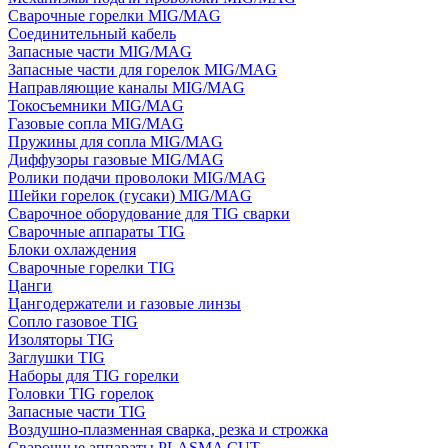
Сварочные горелки MIG/MAG
Соединительный кабель
Запасные части MIG/MAG
Запасные части для горелок MIG/MAG
Направляющие каналы MIG/MAG
Токосъемники MIG/MAG
Газовые сопла MIG/MAG
Пружины для сопла MIG/MAG
Диффузоры газовые MIG/MAG
Ролики подачи проволоки MIG/MAG
Шейки горелок (гусаки) MIG/MAG
Сварочное оборудование для TIG сварки
Сварочные аппараты TIG
Блоки охлаждения
Сварочные горелки TIG
Цанги
Цангодержатели и газовые линзы
Сопло газовое TIG
Изоляторы TIG
Заглушки TIG
Наборы для TIG горелки
Головки TIG горелок
Запасные части TIG
Воздушно-плазменная сварка, резка и строжка
Сварочные аппараты PLASMA CUT