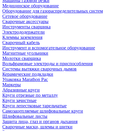
Машины газовой резки
Медицинское оборудование
Оборудование для газораспределительных систем
Сетевое оборудование
Сварочные аксессуары
Инструменты сварщика
Электрододержатели
Клеммы заземления
Сварочный кабель
Инструмент и вспомогательное оборудование
Магнитные угольники
Молотки сварщика
Вольфрамовые электроды и приспособления
Системы вытяжки сварочных дымов
Керамические подкладки
Упаковка Marathon Pac
Маркеры
Абразивные круги
Круги отрезные по металлу
Круги зачистные
Круги лепестковые тарельчатые
Самозацепляемые шлифовальные круги
Шлифовальные листы
Защита лица, глаз и органов дыхания
Сварочные маски, шлемы и щитки