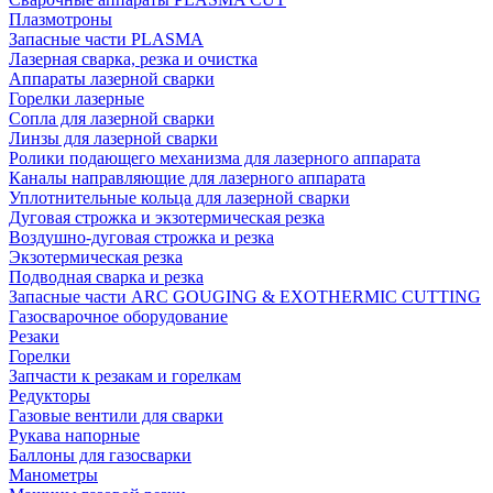
Плазмотроны
Запасные части PLASMA
Лазерная сварка, резка и очистка
Аппараты лазерной сварки
Горелки лазерные
Сопла для лазерной сварки
Линзы для лазерной сварки
Ролики подающего механизма для лазерного аппарата
Каналы направляющие для лазерного аппарата
Уплотнительные кольца для лазерной сварки
Дуговая строжка и экзотермическая резка
Воздушно-дуговая строжка и резка
Экзотермическая резка
Подводная сварка и резка
Запасные части ARC GOUGING & EXOTHERMIC CUTTING
Газосварочное оборудование
Резаки
Горелки
Запчасти к резакам и горелкам
Редукторы
Газовые вентили для сварки
Рукава напорные
Баллоны для газосварки
Манометры