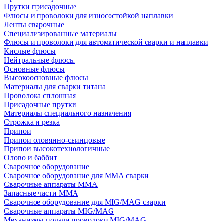
Прутки присадочные
Флюсы и проволоки для износостойкой наплавки
Ленты сварочные
Специализированные материалы
Флюсы и проволоки для автоматической сварки и наплавки
Кислые флюсы
Нейтральные флюсы
Основные флюсы
Высокоосновные флюсы
Материалы для сварки титана
Проволока сплошная
Присадочные прутки
Материалы специального назначения
Строжка и резка
Припои
Припои оловянно-свинцовые
Припои высокотехнологичные
Олово и баббит
Сварочное оборудование
Сварочное оборудование для MMA сварки
Сварочные аппараты MMA
Запасные части MMA
Сварочное оборудование для MIG/MAG сварки
Сварочные аппараты MIG/MAG
Механизмы подачи проволоки MIG/MAG