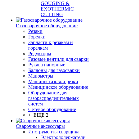
GOUGING &
EXOTHERMIC
CUTTING
Газосварочное оборудование
Резаки
Горелки
Запчасти к резакам и
горелкам
Редукторы
Газовые вентили для сварки
Рукава напорные
Баллоны для газосварки
Манометры
Машины газовой резки
Медицинское оборудование
Оборудование для
газораспределительных
систем
Сетевое оборудование
+ ЕЩЕ 2
Сварочные аксессуары
Инструменты сварщика
Электрододержатели