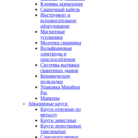
Клеммы заземления
Сварочный кабель
Инструмент и
вспомогательное
оборудование
Магнитные
угольники
Молотки сварщика
Вольфрамовые
электроды и
приспособления
Системы вытяжки
сварочных дымов
Керамические
подкладки
Упаковка Marathon
Pac
Маркеры
Абразивные круги
Круги отрезные по
металлу
Круги зачистные
Круги лепестковые
тарельчатые
Самозацепляемые