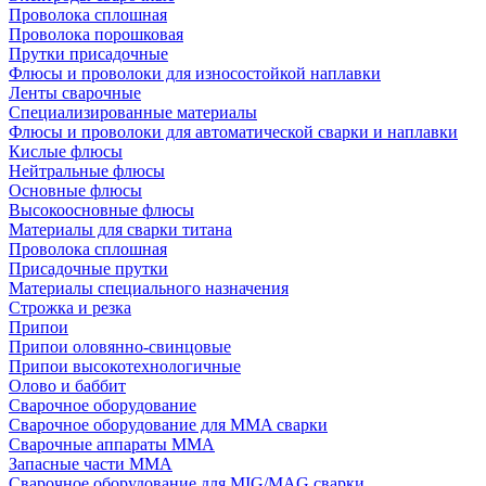
Проволока сплошная
Проволока порошковая
Прутки присадочные
Флюсы и проволоки для износостойкой наплавки
Ленты сварочные
Специализированные материалы
Флюсы и проволоки для автоматической сварки и наплавки
Кислые флюсы
Нейтральные флюсы
Основные флюсы
Высокоосновные флюсы
Материалы для сварки титана
Проволока сплошная
Присадочные прутки
Материалы специального назначения
Строжка и резка
Припои
Припои оловянно-свинцовые
Припои высокотехнологичные
Олово и баббит
Сварочное оборудование
Сварочное оборудование для MMA сварки
Сварочные аппараты MMA
Запасные части MMA
Сварочное оборудование для MIG/MAG сварки