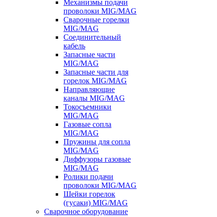
Механизмы подачи
проволоки MIG/MAG
Сварочные горелки
MIG/MAG
Соединительный
кабель
Запасные части
MIG/MAG
Запасные части для
горелок MIG/MAG
Направляющие
каналы MIG/MAG
Токосъемники
MIG/MAG
Газовые сопла
MIG/MAG
Пружины для сопла
MIG/MAG
Диффузоры газовые
MIG/MAG
Ролики подачи
проволоки MIG/MAG
Шейки горелок
(гусаки) MIG/MAG
Сварочное оборудование