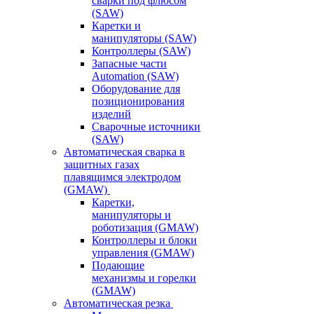
сварки под флюсом
(SAW)
Каретки и
манипуляторы (SAW)
Контроллеры (SAW)
Запасные части
Automation (SAW)
Оборудование для
позиционирования
изделий
Сварочные источники
(SAW)
Автоматическая сварка в
защитных газах
плавящимся электродом
(GMAW)
Каретки,
манипуляторы и
роботизация (GMAW)
Контроллеры и блоки
управления (GMAW)
Подающие
механизмы и горелки
(GMAW)
Автоматическая резка