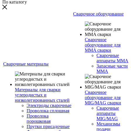
По каталогу
Сварочное оборудование
Сварочное
оборудование для
MMA сварки
Сварочные
аппараты MMA
Сварочные материалы
Запасные части
MMA
Материалы для сварки
Сварочное
углеродистых и
оборудование для
низколегированных сталей
MIG/MAG сварки
Электроды сварочные
Сварочные
Проволока сплошная
аппараты
Проволока
MIG/MAG
порошковая
Механизмы
Прутки присадочные
подачи