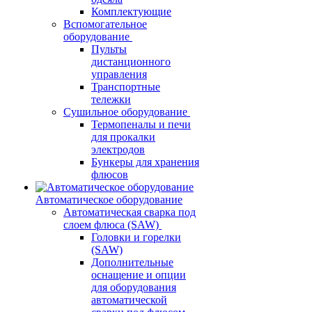
Комплектующие
Вспомогательное
оборудование
Пульты
дистанционного
управления
Транспортные
тележки
Сушильное оборудование
Термопеналы и печи
для прокалки
электродов
Бункеры для хранения
флюсов
Автоматическое оборудование
Автоматическая сварка под
слоем флюса (SAW)
Головки и горелки
(SAW)
Дополнительные
оснащение и опции
для оборудования
автоматической