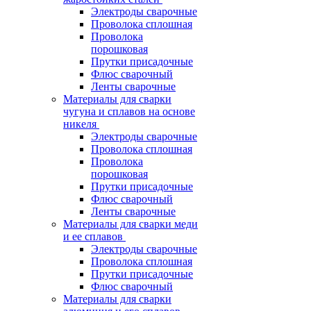
Электроды сварочные
Проволока сплошная
Проволока
порошковая
Прутки присадочные
Флюс сварочный
Ленты сварочные
Материалы для сварки
чугуна и сплавов на основе
никеля
Электроды сварочные
Проволока сплошная
Проволока
порошковая
Прутки присадочные
Флюс сварочный
Ленты сварочные
Материалы для сварки меди
и ее сплавов
Электроды сварочные
Проволока сплошная
Прутки присадочные
Флюс сварочный
Материалы для сварки