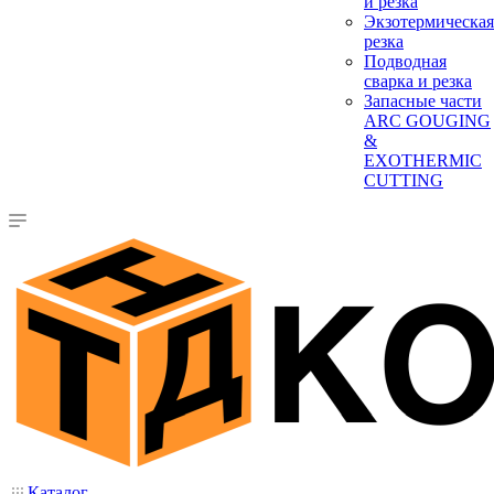
и резка
Экзотермическая
резка
Подводная
сварка и резка
Запасные части
ARC GOUGING
&
EXOTHERMIC
CUTTING
Каталог