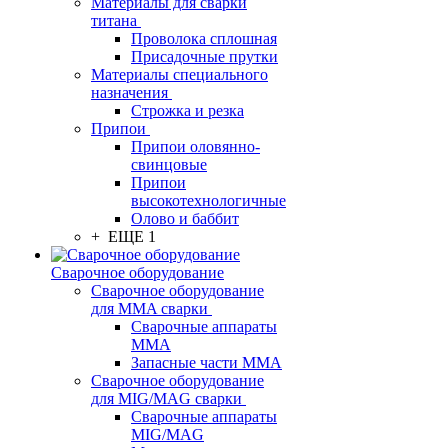
Материалы для сварки
титана
Проволока сплошная
Присадочные прутки
Материалы специального
назначения
Строжка и резка
Припои
Припои оловянно-
свинцовые
Припои
высокотехнологичные
Олово и баббит
+ ЕЩЕ 1
Сварочное оборудование
Сварочное оборудование
для MMA сварки
Сварочные аппараты
MMA
Запасные части MMA
Сварочное оборудование
для MIG/MAG сварки
Сварочные аппараты
MIG/MAG