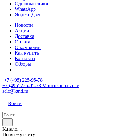
Одноклассники
WhatsApp
Яндекс.Дзен
Новости
Акции
Доставка
Оплата
О компании
Как купить
Контакты
Обзоры
...
+7 (495) 225-95-78
+7 (495) 225-95-78
Многоканальный
sale@ktnd.ru
Войти
Каталог
По всему сайту