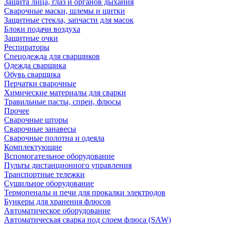
Защита лица, глаз и органов дыхания
Сварочные маски, шлемы и щитки
Защитные стекла, запчасти для масок
Блоки подачи воздуха
Защитные очки
Респираторы
Спецодежда для сварщиков
Одежда сварщика
Обувь сварщика
Перчатки сварочные
Химические материалы для сварки
Травильные пасты, спреи, флюсы
Прочее
Сварочные шторы
Сварочные занавесы
Сварочные полотна и одеяла
Комплектующие
Вспомогательное оборудование
Пульты дистанционного управления
Транспортные тележки
Сушильное оборудование
Термопеналы и печи для прокалки электродов
Бункеры для хранения флюсов
Автоматическое оборудование
Автоматическая сварка под слоем флюса (SAW)