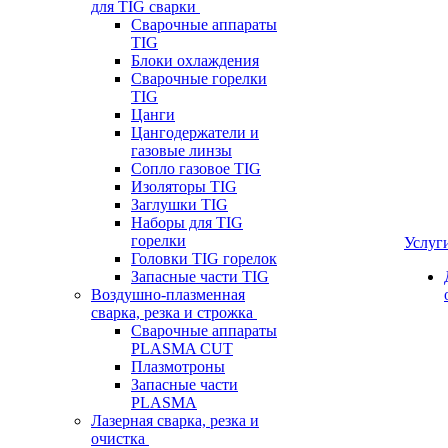
для TIG сварки
Сварочные аппараты
TIG
Блоки охлаждения
Сварочные горелки
TIG
Цанги
Цангодержатели и
газовые линзы
Сопло газовое TIG
Изоляторы TIG
Заглушки TIG
Наборы для TIG
горелки
Услуг
Головки TIG горелок
Запасные части TIG
Воздушно-плазменная
сварка, резка и строжка
Сварочные аппараты
PLASMA CUT
Плазмотроны
Запасные части
PLASMA
Лазерная сварка, резка и
очистка