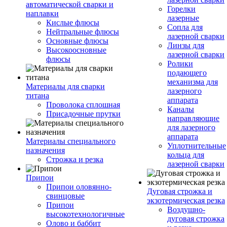
автоматической сварки и
Горелки
наплавки
лазерные
Кислые флюсы
Сопла для
Нейтральные флюсы
лазерной сварки
Основные флюсы
Линзы для
Высокоосновные
лазерной сварки
флюсы
Ролики
подающего
механизма для
Материалы для сварки
лазерного
титана
аппарата
Проволока сплошная
Каналы
Присадочные прутки
направляющие
для лазерного
аппарата
Материалы специального
Уплотнительные
назначения
кольца для
Строжка и резка
лазерной сварки
Припои
Припои оловянно-
Дуговая строжка и
свинцовые
экзотермическая резка
Припои
Воздушно-
высокотехнологичные
дуговая строжка
Олово и баббит