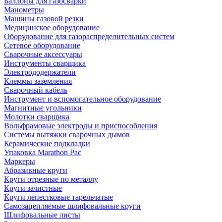
Баллоны для газосварки
Манометры
Машины газовой резки
Медицинское оборудование
Оборудование для газораспределительных систем
Сетевое оборудование
Сварочные аксессуары
Инструменты сварщика
Электрододержатели
Клеммы заземления
Сварочный кабель
Инструмент и вспомогательное оборудование
Магнитные угольники
Молотки сварщика
Вольфрамовые электроды и приспособления
Системы вытяжки сварочных дымов
Керамические подкладки
Упаковка Marathon Pac
Маркеры
Абразивные круги
Круги отрезные по металлу
Круги зачистные
Круги лепестковые тарельчатые
Самозацепляемые шлифовальные круги
Шлифовальные листы