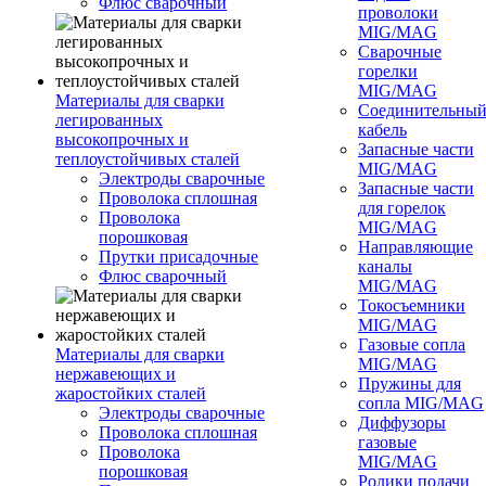
Флюс сварочный
проволоки
MIG/MAG
Сварочные
горелки
MIG/MAG
Материалы для сварки
Соединительны
легированных
кабель
высокопрочных и
Запасные части
теплоустойчивых сталей
MIG/MAG
Электроды сварочные
Запасные части
Проволока сплошная
для горелок
Проволока
MIG/MAG
порошковая
Направляющие
Прутки присадочные
каналы
Флюс сварочный
MIG/MAG
Токосъемники
MIG/MAG
Газовые сопла
Материалы для сварки
MIG/MAG
нержавеющих и
Пружины для
жаростойких сталей
сопла MIG/MAG
Электроды сварочные
Диффузоры
Проволока сплошная
газовые
Проволока
MIG/MAG
порошковая
Ролики подачи