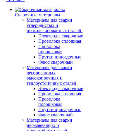
Сварочные материалы
Материалы для сварки
углеродистых и
низколегированных сталей
Электроды сварочные
Проволока сплошная
Проволока
порошковая
Прутки присадочные
Флюс сварочный
Материалы для сварки
легированных
высокопрочных и
теплоустойчивых сталей
Электроды сварочные
Проволока сплошная
Проволока
порошковая
Прутки присадочные
Флюс сварочный
Материалы для сварки
нержавеющих и
жаростойких сталей