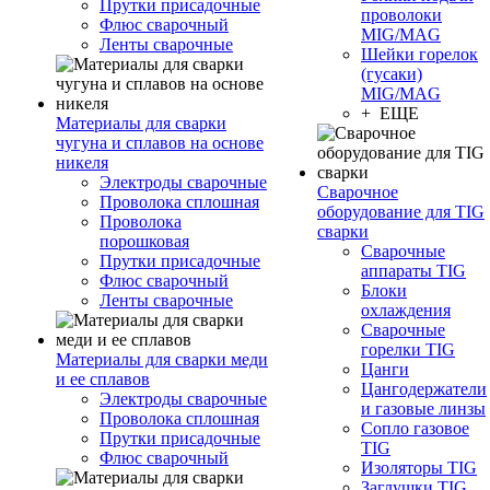
Прутки присадочные
проволоки
Флюс сварочный
MIG/MAG
Ленты сварочные
Шейки горелок
(гусаки)
MIG/MAG
+ ЕЩЕ
Материалы для сварки
чугуна и сплавов на основе
никеля
Электроды сварочные
Сварочное
Проволока сплошная
оборудование для TIG
Проволока
сварки
порошковая
Сварочные
Прутки присадочные
аппараты TIG
Флюс сварочный
Блоки
Ленты сварочные
охлаждения
Сварочные
горелки TIG
Материалы для сварки меди
Цанги
и ее сплавов
Цангодержатели
Электроды сварочные
и газовые линзы
Проволока сплошная
Сопло газовое
Прутки присадочные
TIG
Флюс сварочный
Изоляторы TIG
Заглушки TIG