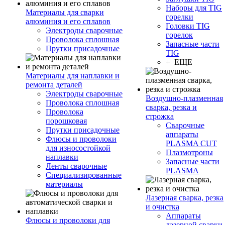
Наборы для TIG
Материалы для сварки
горелки
алюминия и его сплавов
Головки TIG
Электроды сварочные
горелок
Проволока сплошная
Запасные части
Прутки присадочные
TIG
+ ЕЩЕ
Материалы для наплавки и
ремонта деталей
Электроды сварочные
Воздушно-плазменная
Проволока сплошная
сварка, резка и
Проволока
строжка
порошковая
Сварочные
Прутки присадочные
аппараты
Флюсы и проволоки
PLASMA CUT
для износостойкой
Плазмотроны
наплавки
Запасные части
Ленты сварочные
PLASMA
Специализированные
материалы
Лазерная сварка, резка
и очистка
Аппараты
Флюсы и проволоки для
лазерной сварки