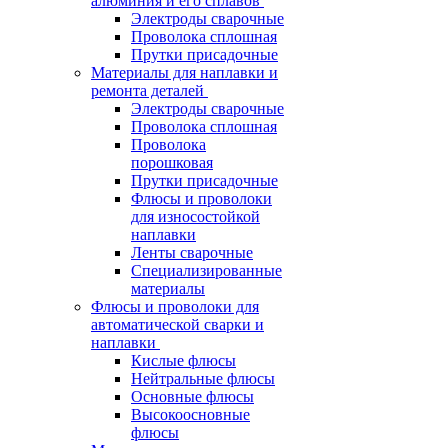
алюминия и его сплавов
Электроды сварочные
Проволока сплошная
Прутки присадочные
Материалы для наплавки и
ремонта деталей
Электроды сварочные
Проволока сплошная
Проволока
порошковая
Прутки присадочные
Флюсы и проволоки
для износостойкой
наплавки
Ленты сварочные
Специализированные
материалы
Флюсы и проволоки для
автоматической сварки и
наплавки
Кислые флюсы
Нейтральные флюсы
Основные флюсы
Высокоосновные
флюсы