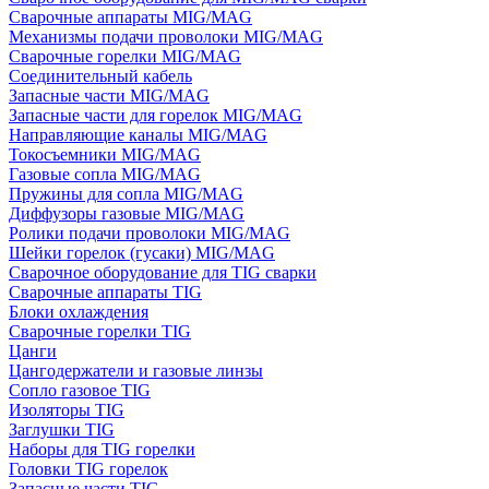
Сварочные аппараты MIG/MAG
Механизмы подачи проволоки MIG/MAG
Сварочные горелки MIG/MAG
Соединительный кабель
Запасные части MIG/MAG
Запасные части для горелок MIG/MAG
Направляющие каналы MIG/MAG
Токосъемники MIG/MAG
Газовые сопла MIG/MAG
Пружины для сопла MIG/MAG
Диффузоры газовые MIG/MAG
Ролики подачи проволоки MIG/MAG
Шейки горелок (гусаки) MIG/MAG
Сварочное оборудование для TIG сварки
Сварочные аппараты TIG
Блоки охлаждения
Сварочные горелки TIG
Цанги
Цангодержатели и газовые линзы
Сопло газовое TIG
Изоляторы TIG
Заглушки TIG
Наборы для TIG горелки
Головки TIG горелок
Запасные части TIG