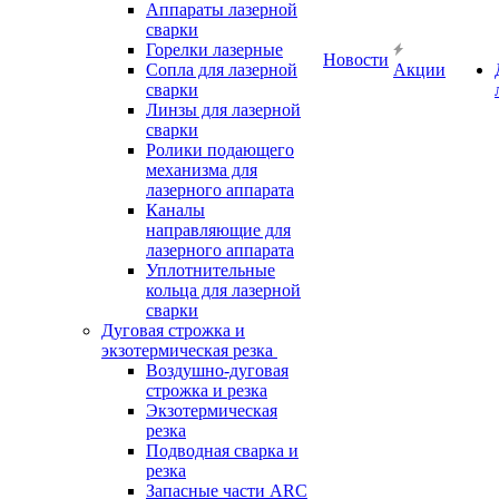
Аппараты лазерной
сварки
Горелки лазерные
Новости
Сопла для лазерной
Акции
сварки
Линзы для лазерной
сварки
Ролики подающего
механизма для
лазерного аппарата
Каналы
направляющие для
лазерного аппарата
Уплотнительные
кольца для лазерной
сварки
Дуговая строжка и
экзотермическая резка
Воздушно-дуговая
строжка и резка
Экзотермическая
резка
Подводная сварка и
резка
Запасные части ARC