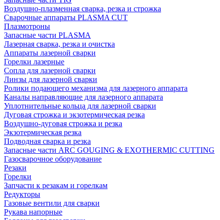
Воздушно-плазменная сварка, резка и строжка
Сварочные аппараты PLASMA CUT
Плазмотроны
Запасные части PLASMA
Лазерная сварка, резка и очистка
Аппараты лазерной сварки
Горелки лазерные
Сопла для лазерной сварки
Линзы для лазерной сварки
Ролики подающего механизма для лазерного аппарата
Каналы направляющие для лазерного аппарата
Уплотнительные кольца для лазерной сварки
Дуговая строжка и экзотермическая резка
Воздушно-дуговая строжка и резка
Экзотермическая резка
Подводная сварка и резка
Запасные части ARC GOUGING & EXOTHERMIC CUTTING
Газосварочное оборудование
Резаки
Горелки
Запчасти к резакам и горелкам
Редукторы
Газовые вентили для сварки
Рукава напорные