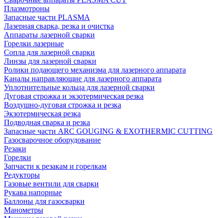
Плазмотроны
Запасные части PLASMA
Лазерная сварка, резка и очистка
Аппараты лазерной сварки
Горелки лазерные
Сопла для лазерной сварки
Линзы для лазерной сварки
Ролики подающего механизма для лазерного аппарата
Каналы направляющие для лазерного аппарата
Уплотнительные кольца для лазерной сварки
Дуговая строжка и экзотермическая резка
Воздушно-дуговая строжка и резка
Экзотермическая резка
Подводная сварка и резка
Запасные части ARC GOUGING & EXOTHERMIC CUTTING
Газосварочное оборудование
Резаки
Горелки
Запчасти к резакам и горелкам
Редукторы
Газовые вентили для сварки
Рукава напорные
Баллоны для газосварки
Манометры