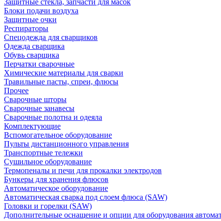
Защитные стекла, запчасти для масок
Блоки подачи воздуха
Защитные очки
Респираторы
Спецодежда для сварщиков
Одежда сварщика
Обувь сварщика
Перчатки сварочные
Химические материалы для сварки
Травильные пасты, спреи, флюсы
Прочее
Сварочные шторы
Сварочные занавесы
Сварочные полотна и одеяла
Комплектующие
Вспомогательное оборудование
Пульты дистанционного управления
Транспортные тележки
Сушильное оборудование
Термопеналы и печи для прокалки электродов
Бункеры для хранения флюсов
Автоматическое оборудование
Автоматическая сварка под слоем флюса (SAW)
Головки и горелки (SAW)
Дополнительные оснащение и опции для оборудования автома