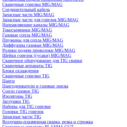
Сварочные горелки MIG/MAG
Соединительный кабель
Запасные части MIG/MAG
Запасные части для горелок MIG/MAG
Направляющие каналы MIG/MAG
Токосъемники MIG/MAG
Газовые сопла MIG/MAG
Пружины для сопла MIG/MAG
Диффузоры газовые MIG/MAG
Ролики подачи проволоки MIG/MAG
Шейки горелок (гусаки) MIG/MAG
Сварочное оборудование для TIG сварки
Сварочные аппараты TIG
Блоки охлаждения
Сварочные горелки TIG
Цанги
Цангодержатели и газовые линзы
Сопло газовое TIG
Изоляторы TIG
Заглушки TIG
Наборы для TIG горелки
Головки TIG горелок
Запасные части TIG
Воздушно-плазменная сварка, резка и строжка
Сварочные аппараты PLASMA CUT