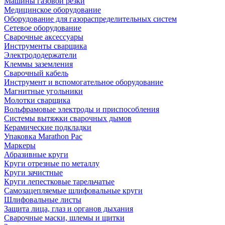
Машины газовой резки
Медицинское оборудование
Оборудование для газораспределительных систем
Сетевое оборудование
Сварочные аксессуары
Инструменты сварщика
Электрододержатели
Клеммы заземления
Сварочный кабель
Инструмент и вспомогательное оборудование
Магнитные угольники
Молотки сварщика
Вольфрамовые электроды и приспособления
Системы вытяжки сварочных дымов
Керамические подкладки
Упаковка Marathon Pac
Маркеры
Абразивные круги
Круги отрезные по металлу
Круги зачистные
Круги лепестковые тарельчатые
Самозацепляемые шлифовальные круги
Шлифовальные листы
Защита лица, глаз и органов дыхания
Сварочные маски, шлемы и щитки