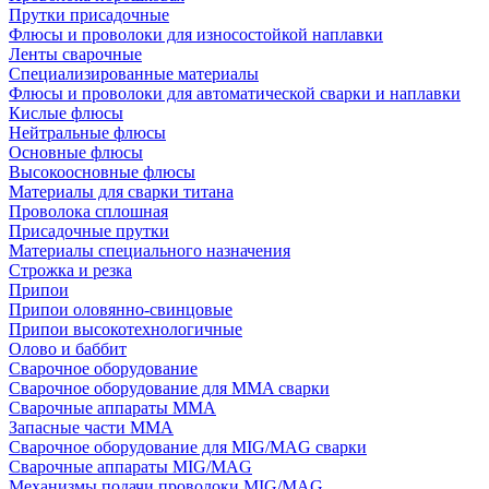
Прутки присадочные
Флюсы и проволоки для износостойкой наплавки
Ленты сварочные
Специализированные материалы
Флюсы и проволоки для автоматической сварки и наплавки
Кислые флюсы
Нейтральные флюсы
Основные флюсы
Высокоосновные флюсы
Материалы для сварки титана
Проволока сплошная
Присадочные прутки
Материалы специального назначения
Строжка и резка
Припои
Припои оловянно-свинцовые
Припои высокотехнологичные
Олово и баббит
Сварочное оборудование
Сварочное оборудование для MMA сварки
Сварочные аппараты MMA
Запасные части MMA
Сварочное оборудование для MIG/MAG сварки
Сварочные аппараты MIG/MAG
Механизмы подачи проволоки MIG/MAG