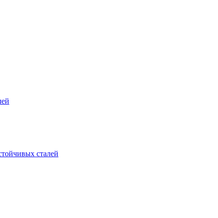
лей
стойчивых сталей