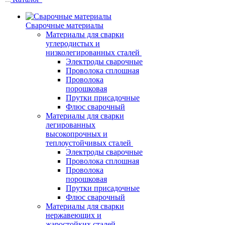
Сварочные материалы
Материалы для сварки
углеродистых и
низколегированных сталей
Электроды сварочные
Проволока сплошная
Проволока
порошковая
Прутки присадочные
Флюс сварочный
Материалы для сварки
легированных
высокопрочных и
теплоустойчивых сталей
Электроды сварочные
Проволока сплошная
Проволока
порошковая
Прутки присадочные
Флюс сварочный
Материалы для сварки
нержавеющих и
жаростойких сталей