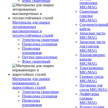
Флюс сварочный
проволоки
MIG/MAG
Сварочные
горелки
MIG/MAG
Материалы для сварки
Соединительны
легированных
кабель
высокопрочных и
Запасные части
теплоустойчивых сталей
MIG/MAG
Электроды сварочные
Запасные части
Проволока сплошная
для горелок
Проволока
MIG/MAG
порошковая
Направляющие
Прутки присадочные
каналы
Флюс сварочный
MIG/MAG
Токосъемники
MIG/MAG
Газовые сопла
Материалы для сварки
MIG/MAG
нержавеющих и
Пружины для
жаростойких сталей
сопла MIG/MAG
Электроды сварочные
Диффузоры
Проволока сплошная
газовые
Проволока
MIG/MAG
порошковая
Ролики подачи