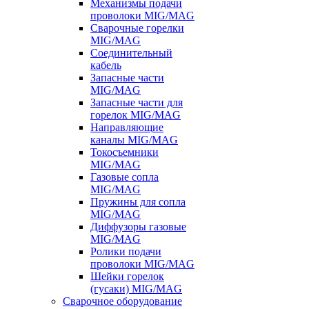
Механизмы подачи
проволоки MIG/MAG
Сварочные горелки
MIG/MAG
Соединительный
кабель
Запасные части
MIG/MAG
Запасные части для
горелок MIG/MAG
Направляющие
каналы MIG/MAG
Токосъемники
MIG/MAG
Газовые сопла
MIG/MAG
Пружины для сопла
MIG/MAG
Диффузоры газовые
MIG/MAG
Ролики подачи
проволоки MIG/MAG
Шейки горелок
(гусаки) MIG/MAG
Сварочное оборудование