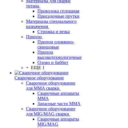
Материалы для сварки
титана
Проволока сплошная
Присадочные прутки
Материалы специального
назначения
Строжка и резка
Припои
Припои оловянно-
свинцовые
Припои
высокотехнологичные
Олово и баббит
+ ЕЩЕ 1
Сварочное оборудование
Сварочное оборудование
для MMA сварки
Сварочные аппараты
MMA
Запасные части MMA
Сварочное оборудование
для MIG/MAG сварки
Сварочные аппараты
MIG/MAG