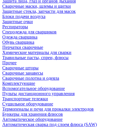
Защита лица, глаз и органов дыхания
Сварочные маски, шлемы и щитки
Защитные стекла, запчасти для масок
Блоки подачи воздуха
Защитные очки
Респираторы
Спецодежда для сварщиков
Одежда сварщика
Обувь сварщика
Перчатки сварочные
Химические материалы для сварки
Травильные пасты, спреи, флюсы
Прочее
Сварочные шторы
Сварочные занавесы
Сварочные полотна и одеяла
Комплектующие
Вспомогательное оборудование
Пульты дистанционного управления
Транспортные тележки
Сушильное оборудование
Термопеналы и печи для прокалки электродов
Бункеры для хранения флюсов
Автоматическое оборудование
Автоматическая сварка под слоем флюса (SAW)