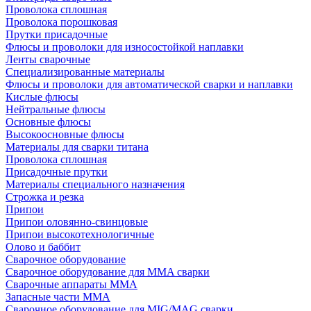
Проволока сплошная
Проволока порошковая
Прутки присадочные
Флюсы и проволоки для износостойкой наплавки
Ленты сварочные
Специализированные материалы
Флюсы и проволоки для автоматической сварки и наплавки
Кислые флюсы
Нейтральные флюсы
Основные флюсы
Высокоосновные флюсы
Материалы для сварки титана
Проволока сплошная
Присадочные прутки
Материалы специального назначения
Строжка и резка
Припои
Припои оловянно-свинцовые
Припои высокотехнологичные
Олово и баббит
Сварочное оборудование
Сварочное оборудование для MMA сварки
Сварочные аппараты MMA
Запасные части MMA
Сварочное оборудование для MIG/MAG сварки