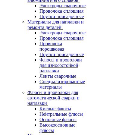
алюминия и его сплавов
Электроды сварочные
Проволока сплошная
Прутки присадочные
Материалы для наплавки и
ремонта деталей
Электроды сварочные
Проволока сплошная
Проволока
порошковая
Прутки присадочные
Флюсы и проволоки
для износостойкой
наплавки
Ленты сварочные
Специализированные
материалы
Флюсы и проволоки для
автоматической сварки и
наплавки
Кислые флюсы
Нейтральные флюсы
Основные флюсы
Высокоосновные
флюсы