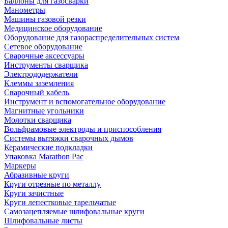
Баллоны для газосварки
Манометры
Машины газовой резки
Медицинское оборудование
Оборудование для газораспределительных систем
Сетевое оборудование
Сварочные аксессуары
Инструменты сварщика
Электрододержатели
Клеммы заземления
Сварочный кабель
Инструмент и вспомогательное оборудование
Магнитные угольники
Молотки сварщика
Вольфрамовые электроды и приспособления
Системы вытяжки сварочных дымов
Керамические подкладки
Упаковка Marathon Pac
Маркеры
Абразивные круги
Круги отрезные по металлу
Круги зачистные
Круги лепестковые тарельчатые
Самозацепляемые шлифовальные круги
Шлифовальные листы