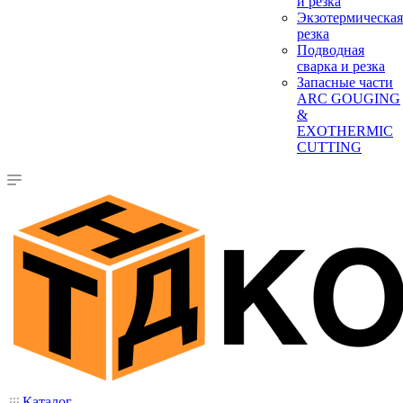
и резка
Экзотермическая
резка
Подводная
сварка и резка
Запасные части
ARC GOUGING
&
EXOTHERMIC
CUTTING
Каталог