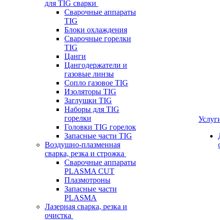
для TIG сварки
Сварочные аппараты
TIG
Блоки охлаждения
Сварочные горелки
TIG
Цанги
Цангодержатели и
газовые линзы
Сопло газовое TIG
Изоляторы TIG
Заглушки TIG
Наборы для TIG
горелки
Услуг
Головки TIG горелок
Запасные части TIG
Воздушно-плазменная
сварка, резка и строжка
Сварочные аппараты
PLASMA CUT
Плазмотроны
Запасные части
PLASMA
Лазерная сварка, резка и
очистка