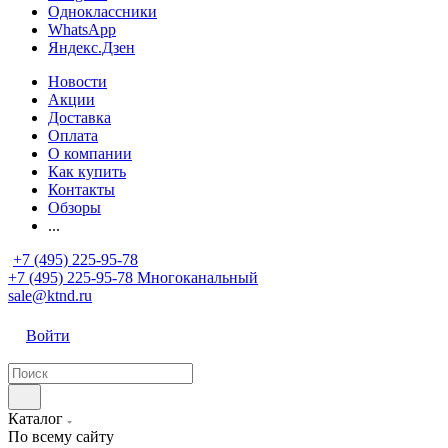
Одноклассники
WhatsApp
Яндекс.Дзен
Новости
Акции
Доставка
Оплата
О компании
Как купить
Контакты
Обзоры
...
+7 (495) 225-95-78
+7 (495) 225-95-78
Многоканальный
sale@ktnd.ru
Войти
Каталог
По всему сайту