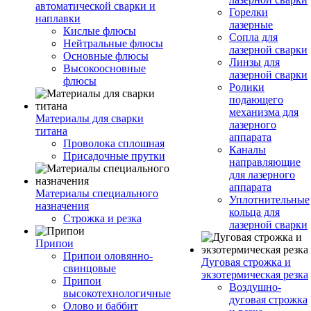
автоматической сварки и
Горелки
наплавки
лазерные
Кислые флюсы
Сопла для
Нейтральные флюсы
лазерной сварки
Основные флюсы
Линзы для
Высокоосновные
лазерной сварки
флюсы
Ролики
подающего
механизма для
Материалы для сварки
лазерного
титана
аппарата
Проволока сплошная
Каналы
Присадочные прутки
направляющие
для лазерного
аппарата
Материалы специального
Уплотнительные
назначения
кольца для
Строжка и резка
лазерной сварки
Припои
Припои оловянно-
Дуговая строжка и
свинцовые
экзотермическая резка
Припои
Воздушно-
высокотехнологичные
дуговая строжка
Олово и баббит