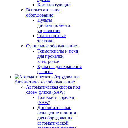
Комплектующие
Вспомогательное
оборудование
Пульты
дистанционного
управления
Транспортные
тележки
Сушильное оборудование
Термопеналы и печи
для прокалки
электродов
Бункеры для хранения
флюсов
Автоматическое оборудование
Автоматическая сварка под
слоем флюса (SAW)
Головки и горелки
(SAW)
Дополнительные
оснащение и опции
для оборудования
автоматической