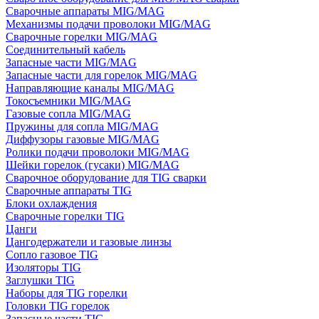
Сварочные аппараты MIG/MAG
Механизмы подачи проволоки MIG/MAG
Сварочные горелки MIG/MAG
Соединительный кабель
Запасные части MIG/MAG
Запасные части для горелок MIG/MAG
Направляющие каналы MIG/MAG
Токосъемники MIG/MAG
Газовые сопла MIG/MAG
Пружины для сопла MIG/MAG
Диффузоры газовые MIG/MAG
Ролики подачи проволоки MIG/MAG
Шейки горелок (гусаки) MIG/MAG
Сварочное оборудование для TIG сварки
Сварочные аппараты TIG
Блоки охлаждения
Сварочные горелки TIG
Цанги
Цангодержатели и газовые линзы
Сопло газовое TIG
Изоляторы TIG
Заглушки TIG
Наборы для TIG горелки
Головки TIG горелок
Запасные части TIG