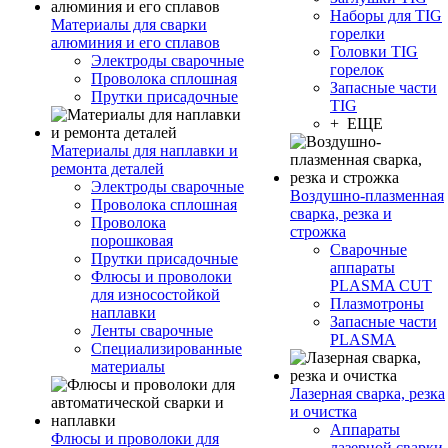
Наборы для TIG
Материалы для сварки
горелки
алюминия и его сплавов
Головки TIG
Электроды сварочные
горелок
Проволока сплошная
Запасные части
Прутки присадочные
TIG
+ ЕЩЕ
Материалы для наплавки и
ремонта деталей
Электроды сварочные
Воздушно-плазменная
Проволока сплошная
сварка, резка и
Проволока
строжка
порошковая
Сварочные
Прутки присадочные
аппараты
Флюсы и проволоки
PLASMA CUT
для износостойкой
Плазмотроны
наплавки
Запасные части
Ленты сварочные
PLASMA
Специализированные
материалы
Лазерная сварка, резка
и очистка
Аппараты
Флюсы и проволоки для
лазерной сварки