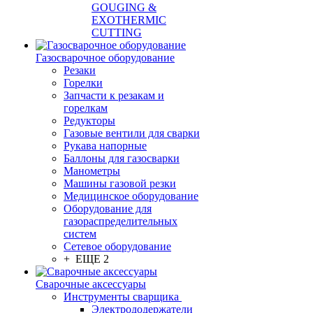
GOUGING &
EXOTHERMIC
CUTTING
Газосварочное оборудование
Резаки
Горелки
Запчасти к резакам и
горелкам
Редукторы
Газовые вентили для сварки
Рукава напорные
Баллоны для газосварки
Манометры
Машины газовой резки
Медицинское оборудование
Оборудование для
газораспределительных
систем
Сетевое оборудование
+ ЕЩЕ 2
Сварочные аксессуары
Инструменты сварщика
Электрододержатели