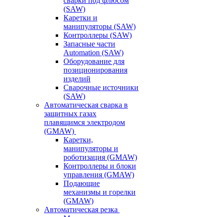
сварки под флюсом
(SAW)
Каретки и
манипуляторы (SAW)
Контроллеры (SAW)
Запасные части
Automation (SAW)
Оборудование для
позиционирования
изделий
Сварочные источники
(SAW)
Автоматическая сварка в
защитных газах
плавящимся электродом
(GMAW)
Каретки,
манипуляторы и
роботизация (GMAW)
Контроллеры и блоки
управления (GMAW)
Подающие
механизмы и горелки
(GMAW)
Автоматическая резка