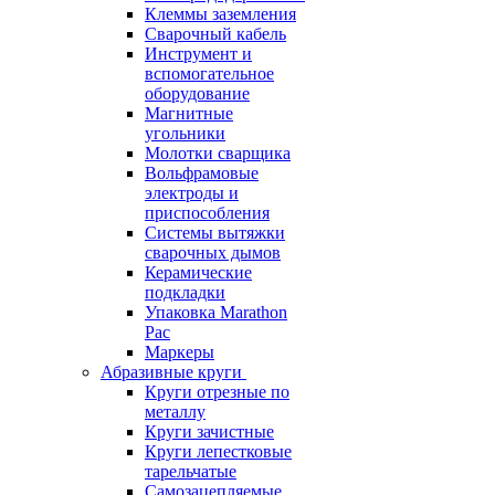
Клеммы заземления
Сварочный кабель
Инструмент и
вспомогательное
оборудование
Магнитные
угольники
Молотки сварщика
Вольфрамовые
электроды и
приспособления
Системы вытяжки
сварочных дымов
Керамические
подкладки
Упаковка Marathon
Pac
Маркеры
Абразивные круги
Круги отрезные по
металлу
Круги зачистные
Круги лепестковые
тарельчатые
Самозацепляемые