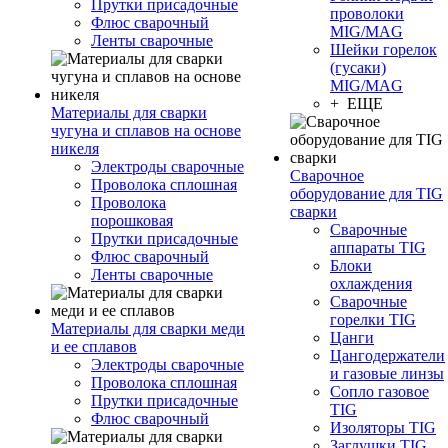
Прутки присадочные
проволоки
Флюс сварочный
MIG/MAG
Ленты сварочные
Шейки горелок
(гусаки)
MIG/MAG
+ ЕЩЕ
Материалы для сварки
чугуна и сплавов на основе
никеля
Электроды сварочные
Сварочное
Проволока сплошная
оборудование для TIG
Проволока
сварки
порошковая
Сварочные
Прутки присадочные
аппараты TIG
Флюс сварочный
Блоки
Ленты сварочные
охлаждения
Сварочные
горелки TIG
Материалы для сварки меди
Цанги
и ее сплавов
Цангодержатели
Электроды сварочные
и газовые линзы
Проволока сплошная
Сопло газовое
Прутки присадочные
TIG
Флюс сварочный
Изоляторы TIG
Заглушки TIG