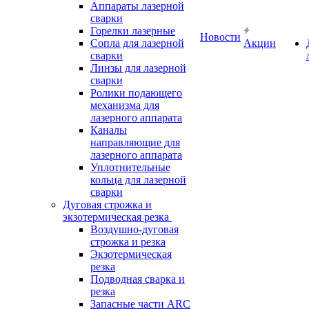
Аппараты лазерной
сварки
Горелки лазерные
Новости
Сопла для лазерной
Акции
сварки
Линзы для лазерной
сварки
Ролики подающего
механизма для
лазерного аппарата
Каналы
направляющие для
лазерного аппарата
Уплотнительные
кольца для лазерной
сварки
Дуговая строжка и
экзотермическая резка
Воздушно-дуговая
строжка и резка
Экзотермическая
резка
Подводная сварка и
резка
Запасные части ARC