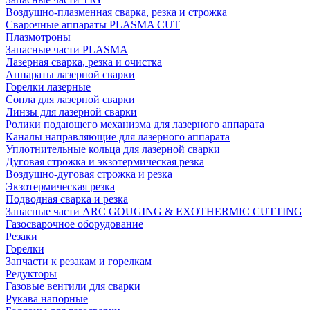
Воздушно-плазменная сварка, резка и строжка
Сварочные аппараты PLASMA CUT
Плазмотроны
Запасные части PLASMA
Лазерная сварка, резка и очистка
Аппараты лазерной сварки
Горелки лазерные
Сопла для лазерной сварки
Линзы для лазерной сварки
Ролики подающего механизма для лазерного аппарата
Каналы направляющие для лазерного аппарата
Уплотнительные кольца для лазерной сварки
Дуговая строжка и экзотермическая резка
Воздушно-дуговая строжка и резка
Экзотермическая резка
Подводная сварка и резка
Запасные части ARC GOUGING & EXOTHERMIC CUTTING
Газосварочное оборудование
Резаки
Горелки
Запчасти к резакам и горелкам
Редукторы
Газовые вентили для сварки
Рукава напорные