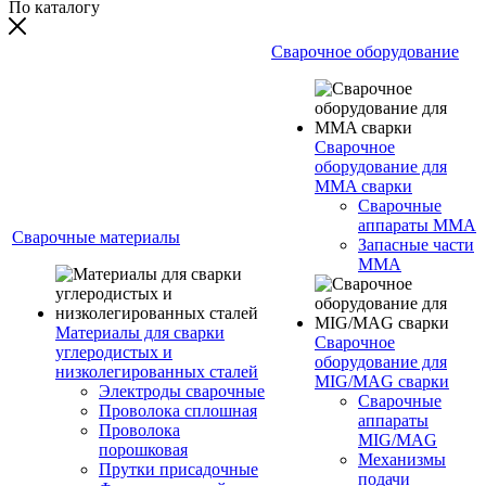
По каталогу
Сварочное оборудование
Сварочное
оборудование для
MMA сварки
Сварочные
аппараты MMA
Сварочные материалы
Запасные части
MMA
Материалы для сварки
Сварочное
углеродистых и
оборудование для
низколегированных сталей
MIG/MAG сварки
Электроды сварочные
Сварочные
Проволока сплошная
аппараты
Проволока
MIG/MAG
порошковая
Механизмы
Прутки присадочные
подачи