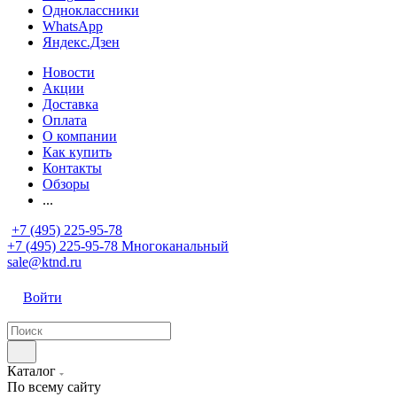
Одноклассники
WhatsApp
Яндекс.Дзен
Новости
Акции
Доставка
Оплата
О компании
Как купить
Контакты
Обзоры
...
+7 (495) 225-95-78
+7 (495) 225-95-78
Многоканальный
sale@ktnd.ru
Войти
Каталог
По всему сайту