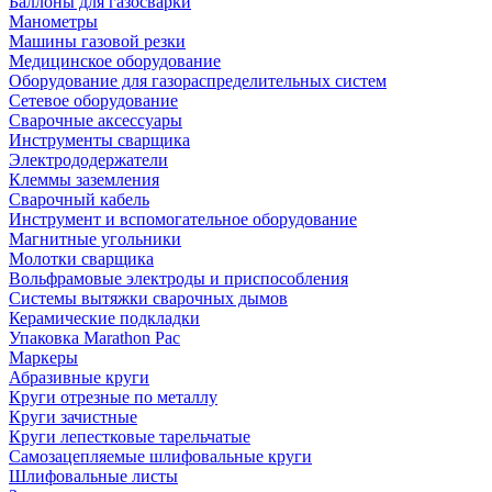
Баллоны для газосварки
Манометры
Машины газовой резки
Медицинское оборудование
Оборудование для газораспределительных систем
Сетевое оборудование
Сварочные аксессуары
Инструменты сварщика
Электрододержатели
Клеммы заземления
Сварочный кабель
Инструмент и вспомогательное оборудование
Магнитные угольники
Молотки сварщика
Вольфрамовые электроды и приспособления
Системы вытяжки сварочных дымов
Керамические подкладки
Упаковка Marathon Pac
Маркеры
Абразивные круги
Круги отрезные по металлу
Круги зачистные
Круги лепестковые тарельчатые
Самозацепляемые шлифовальные круги
Шлифовальные листы