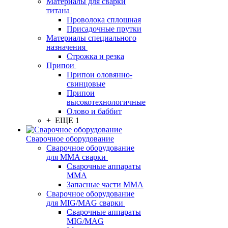
Материалы для сварки
титана
Проволока сплошная
Присадочные прутки
Материалы специального
назначения
Строжка и резка
Припои
Припои оловянно-
свинцовые
Припои
высокотехнологичные
Олово и баббит
+ ЕЩЕ 1
Сварочное оборудование
Сварочное оборудование
для MMA сварки
Сварочные аппараты
MMA
Запасные части MMA
Сварочное оборудование
для MIG/MAG сварки
Сварочные аппараты
MIG/MAG