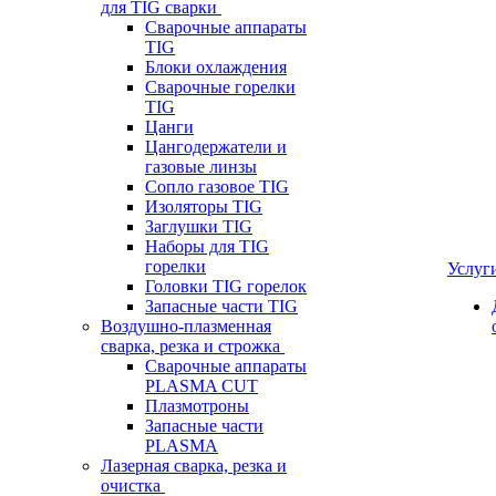
для TIG сварки
Сварочные аппараты
TIG
Блоки охлаждения
Сварочные горелки
TIG
Цанги
Цангодержатели и
газовые линзы
Сопло газовое TIG
Изоляторы TIG
Заглушки TIG
Наборы для TIG
горелки
Услуг
Головки TIG горелок
Запасные части TIG
Воздушно-плазменная
сварка, резка и строжка
Сварочные аппараты
PLASMA CUT
Плазмотроны
Запасные части
PLASMA
Лазерная сварка, резка и
очистка