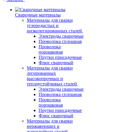
Сварочные материалы
Материалы для сварки
углеродистых и
низколегированных сталей
Электроды сварочные
Проволока сплошная
Проволока
порошковая
Прутки присадочные
Флюс сварочный
Материалы для сварки
легированных
высокопрочных и
теплоустойчивых сталей
Электроды сварочные
Проволока сплошная
Проволока
порошковая
Прутки присадочные
Флюс сварочный
Материалы для сварки
нержавеющих и
жаростойких сталей