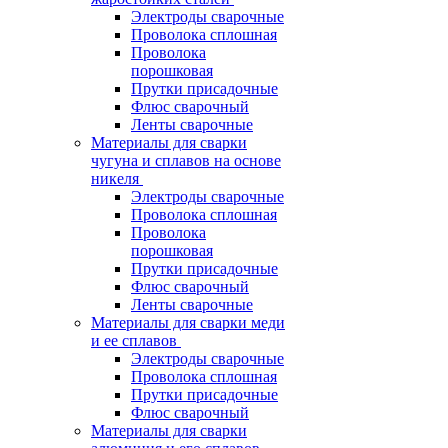
Электроды сварочные
Проволока сплошная
Проволока
порошковая
Прутки присадочные
Флюс сварочный
Ленты сварочные
Материалы для сварки
чугуна и сплавов на основе
никеля
Электроды сварочные
Проволока сплошная
Проволока
порошковая
Прутки присадочные
Флюс сварочный
Ленты сварочные
Материалы для сварки меди
и ее сплавов
Электроды сварочные
Проволока сплошная
Прутки присадочные
Флюс сварочный
Материалы для сварки