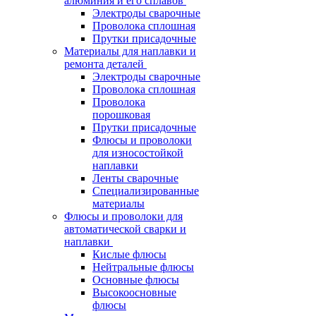
алюминия и его сплавов
Электроды сварочные
Проволока сплошная
Прутки присадочные
Материалы для наплавки и
ремонта деталей
Электроды сварочные
Проволока сплошная
Проволока
порошковая
Прутки присадочные
Флюсы и проволоки
для износостойкой
наплавки
Ленты сварочные
Специализированные
материалы
Флюсы и проволоки для
автоматической сварки и
наплавки
Кислые флюсы
Нейтральные флюсы
Основные флюсы
Высокоосновные
флюсы