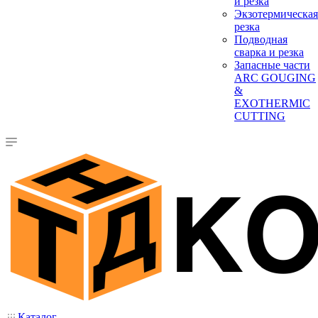
и резка
Экзотермическая
резка
Подводная
сварка и резка
Запасные части
ARC GOUGING
&
EXOTHERMIC
CUTTING
Каталог