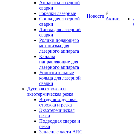
Аппараты лазерной
сварки
Горелки лазерные
Новости
Сопла для лазерной
Акции
сварки
Линзы для лазерной
сварки
Ролики подающего
механизма для
лазерного аппарата
Каналы
направляющие для
лазерного аппарата
Уплотнительные
кольца для лазерной
сварки
Дуговая строжка и
экзотермическая резка
Воздушно-дуговая
строжка и резка
Экзотермическая
резка
Подводная сварка и
резка
Запасные части ARC