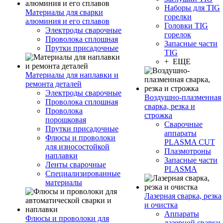
Наборы для TIG
Материалы для сварки
горелки
алюминия и его сплавов
Головки TIG
Электроды сварочные
горелок
Проволока сплошная
Запасные части
Прутки присадочные
TIG
+ ЕЩЕ
Материалы для наплавки и
ремонта деталей
Электроды сварочные
Воздушно-плазменная
Проволока сплошная
сварка, резка и
Проволока
строжка
порошковая
Сварочные
Прутки присадочные
аппараты
Флюсы и проволоки
PLASMA CUT
для износостойкой
Плазмотроны
наплавки
Запасные части
Ленты сварочные
PLASMA
Специализированные
материалы
Лазерная сварка, резка
и очистка
Аппараты
Флюсы и проволоки для
лазерной сварки