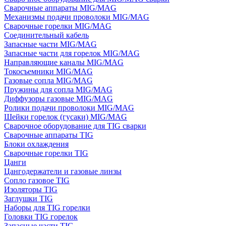
Сварочные аппараты MIG/MAG
Механизмы подачи проволоки MIG/MAG
Сварочные горелки MIG/MAG
Соединительный кабель
Запасные части MIG/MAG
Запасные части для горелок MIG/MAG
Направляющие каналы MIG/MAG
Токосъемники MIG/MAG
Газовые сопла MIG/MAG
Пружины для сопла MIG/MAG
Диффузоры газовые MIG/MAG
Ролики подачи проволоки MIG/MAG
Шейки горелок (гусаки) MIG/MAG
Сварочное оборудование для TIG сварки
Сварочные аппараты TIG
Блоки охлаждения
Сварочные горелки TIG
Цанги
Цангодержатели и газовые линзы
Сопло газовое TIG
Изоляторы TIG
Заглушки TIG
Наборы для TIG горелки
Головки TIG горелок
Запасные части TIG