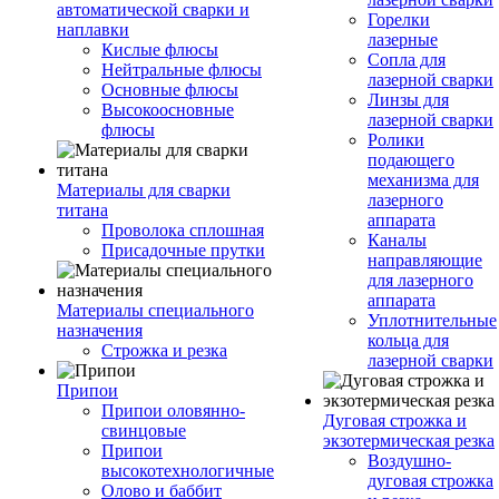
автоматической сварки и
Горелки
наплавки
лазерные
Кислые флюсы
Сопла для
Нейтральные флюсы
лазерной сварки
Основные флюсы
Линзы для
Высокоосновные
лазерной сварки
флюсы
Ролики
подающего
механизма для
Материалы для сварки
лазерного
титана
аппарата
Проволока сплошная
Каналы
Присадочные прутки
направляющие
для лазерного
аппарата
Материалы специального
Уплотнительные
назначения
кольца для
Строжка и резка
лазерной сварки
Припои
Припои оловянно-
Дуговая строжка и
свинцовые
экзотермическая резка
Припои
Воздушно-
высокотехнологичные
дуговая строжка
Олово и баббит