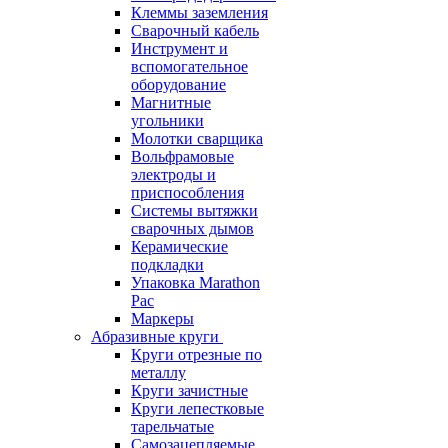
Клеммы заземления
Сварочный кабель
Инструмент и
вспомогательное
оборудование
Магнитные
угольники
Молотки сварщика
Вольфрамовые
электроды и
приспособления
Системы вытяжки
сварочных дымов
Керамические
подкладки
Упаковка Marathon
Pac
Маркеры
Абразивные круги
Круги отрезные по
металлу
Круги зачистные
Круги лепестковые
тарельчатые
Самозацепляемые