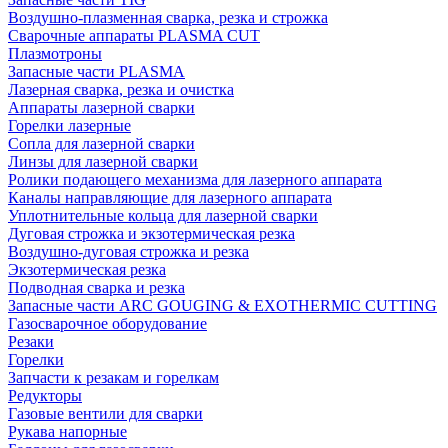
Воздушно-плазменная сварка, резка и строжка
Сварочные аппараты PLASMA CUT
Плазмотроны
Запасные части PLASMA
Лазерная сварка, резка и очистка
Аппараты лазерной сварки
Горелки лазерные
Сопла для лазерной сварки
Линзы для лазерной сварки
Ролики подающего механизма для лазерного аппарата
Каналы направляющие для лазерного аппарата
Уплотнительные кольца для лазерной сварки
Дуговая строжка и экзотермическая резка
Воздушно-дуговая строжка и резка
Экзотермическая резка
Подводная сварка и резка
Запасные части ARC GOUGING & EXOTHERMIC CUTTING
Газосварочное оборудование
Резаки
Горелки
Запчасти к резакам и горелкам
Редукторы
Газовые вентили для сварки
Рукава напорные