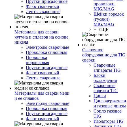
Прутки присадочные
проволоки
Флюс сварочный
MIG/MAG
Ленты сварочные
Шейки горелок
(гусаки)
MIG/MAG
+ ЕЩЕ
Материалы для сварки
чугуна и сплавов на основе
никеля
Электроды сварочные
Сварочное
Проволока сплошная
оборудование для TIG
Проволока
сварки
порошковая
Сварочные
Прутки присадочные
аппараты TIG
Флюс сварочный
Блоки
Ленты сварочные
охлаждения
Сварочные
горелки TIG
Материалы для сварки меди
Цанги
и ее сплавов
Цангодержатели
Электроды сварочные
и газовые линзы
Проволока сплошная
Сопло газовое
Прутки присадочные
TIG
Флюс сварочный
Изоляторы TIG
Заглушки TIG