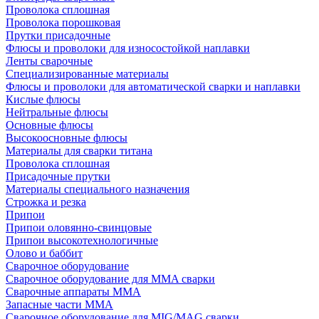
Проволока сплошная
Проволока порошковая
Прутки присадочные
Флюсы и проволоки для износостойкой наплавки
Ленты сварочные
Специализированные материалы
Флюсы и проволоки для автоматической сварки и наплавки
Кислые флюсы
Нейтральные флюсы
Основные флюсы
Высокоосновные флюсы
Материалы для сварки титана
Проволока сплошная
Присадочные прутки
Материалы специального назначения
Строжка и резка
Припои
Припои оловянно-свинцовые
Припои высокотехнологичные
Олово и баббит
Сварочное оборудование
Сварочное оборудование для MMA сварки
Сварочные аппараты MMA
Запасные части MMA
Сварочное оборудование для MIG/MAG сварки