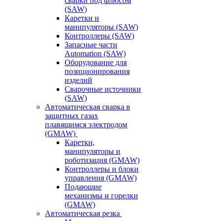
сварки под флюсом
(SAW)
Каретки и
манипуляторы (SAW)
Контроллеры (SAW)
Запасные части
Automation (SAW)
Оборудование для
позиционирования
изделий
Сварочные источники
(SAW)
Автоматическая сварка в
защитных газах
плавящимся электродом
(GMAW)
Каретки,
манипуляторы и
роботизация (GMAW)
Контроллеры и блоки
управления (GMAW)
Подающие
механизмы и горелки
(GMAW)
Автоматическая резка