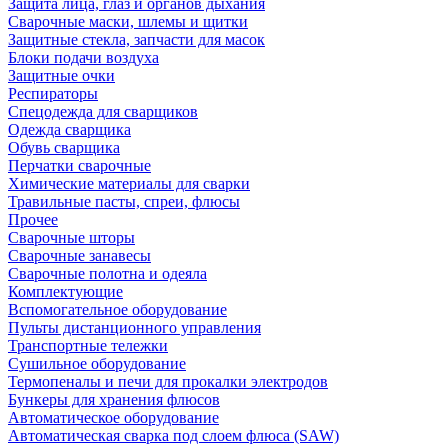
Защита лица, глаз и органов дыхания
Сварочные маски, шлемы и щитки
Защитные стекла, запчасти для масок
Блоки подачи воздуха
Защитные очки
Респираторы
Спецодежда для сварщиков
Одежда сварщика
Обувь сварщика
Перчатки сварочные
Химические материалы для сварки
Травильные пасты, спреи, флюсы
Прочее
Сварочные шторы
Сварочные занавесы
Сварочные полотна и одеяла
Комплектующие
Вспомогательное оборудование
Пульты дистанционного управления
Транспортные тележки
Сушильное оборудование
Термопеналы и печи для прокалки электродов
Бункеры для хранения флюсов
Автоматическое оборудование
Автоматическая сварка под слоем флюса (SAW)