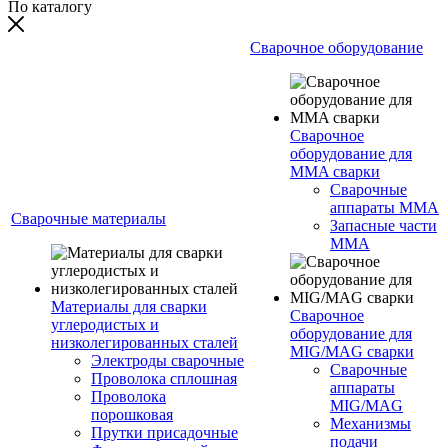
По каталогу
Сварочное оборудование
Сварочное
оборудование для
MMA сварки
Сварочные
аппараты MMA
Сварочные материалы
Запасные части
MMA
Материалы для сварки
Сварочное
углеродистых и
оборудование для
низколегированных сталей
MIG/MAG сварки
Электроды сварочные
Сварочные
Проволока сплошная
аппараты
Проволока
MIG/MAG
порошковая
Механизмы
Прутки присадочные
подачи