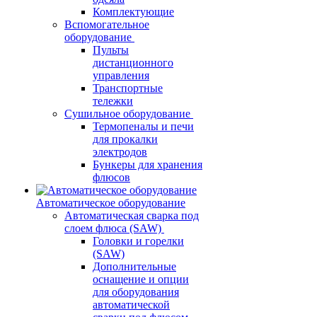
Комплектующие
Вспомогательное
оборудование
Пульты
дистанционного
управления
Транспортные
тележки
Сушильное оборудование
Термопеналы и печи
для прокалки
электродов
Бункеры для хранения
флюсов
Автоматическое оборудование
Автоматическая сварка под
слоем флюса (SAW)
Головки и горелки
(SAW)
Дополнительные
оснащение и опции
для оборудования
автоматической