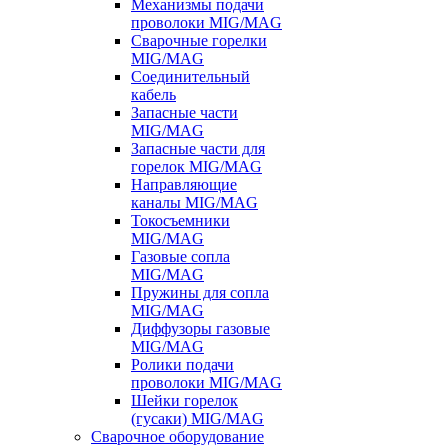
Механизмы подачи
проволоки MIG/MAG
Сварочные горелки
MIG/MAG
Соединительный
кабель
Запасные части
MIG/MAG
Запасные части для
горелок MIG/MAG
Направляющие
каналы MIG/MAG
Токосъемники
MIG/MAG
Газовые сопла
MIG/MAG
Пружины для сопла
MIG/MAG
Диффузоры газовые
MIG/MAG
Ролики подачи
проволоки MIG/MAG
Шейки горелок
(гусаки) MIG/MAG
Сварочное оборудование