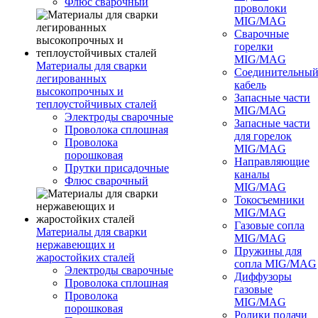
Флюс сварочный
проволоки
MIG/MAG
Сварочные
горелки
MIG/MAG
Материалы для сварки
Соединительны
легированных
кабель
высокопрочных и
Запасные части
теплоустойчивых сталей
MIG/MAG
Электроды сварочные
Запасные части
Проволока сплошная
для горелок
Проволока
MIG/MAG
порошковая
Направляющие
Прутки присадочные
каналы
Флюс сварочный
MIG/MAG
Токосъемники
MIG/MAG
Газовые сопла
Материалы для сварки
MIG/MAG
нержавеющих и
Пружины для
жаростойких сталей
сопла MIG/MAG
Электроды сварочные
Диффузоры
Проволока сплошная
газовые
Проволока
MIG/MAG
порошковая
Ролики подачи