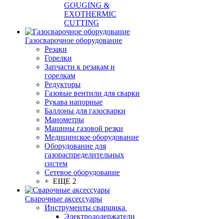
GOUGING &
EXOTHERMIC
CUTTING
Газосварочное оборудование
Резаки
Горелки
Запчасти к резакам и
горелкам
Редукторы
Газовые вентили для сварки
Рукава напорные
Баллоны для газосварки
Манометры
Машины газовой резки
Медицинское оборудование
Оборудование для
газораспределительных
систем
Сетевое оборудование
+ ЕЩЕ 2
Сварочные аксессуары
Инструменты сварщика
Электрододержатели