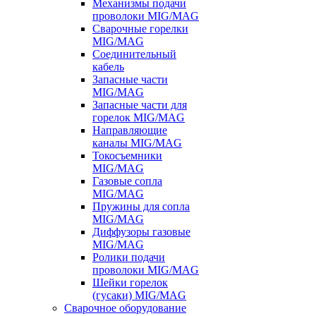
Механизмы подачи
проволоки MIG/MAG
Сварочные горелки
MIG/MAG
Соединительный
кабель
Запасные части
MIG/MAG
Запасные части для
горелок MIG/MAG
Направляющие
каналы MIG/MAG
Токосъемники
MIG/MAG
Газовые сопла
MIG/MAG
Пружины для сопла
MIG/MAG
Диффузоры газовые
MIG/MAG
Ролики подачи
проволоки MIG/MAG
Шейки горелок
(гусаки) MIG/MAG
Сварочное оборудование