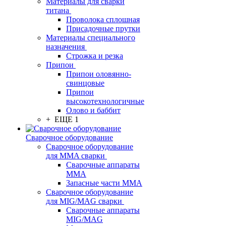
Материалы для сварки
титана
Проволока сплошная
Присадочные прутки
Материалы специального
назначения
Строжка и резка
Припои
Припои оловянно-
свинцовые
Припои
высокотехнологичные
Олово и баббит
+ ЕЩЕ 1
Сварочное оборудование
Сварочное оборудование
для MMA сварки
Сварочные аппараты
MMA
Запасные части MMA
Сварочное оборудование
для MIG/MAG сварки
Сварочные аппараты
MIG/MAG