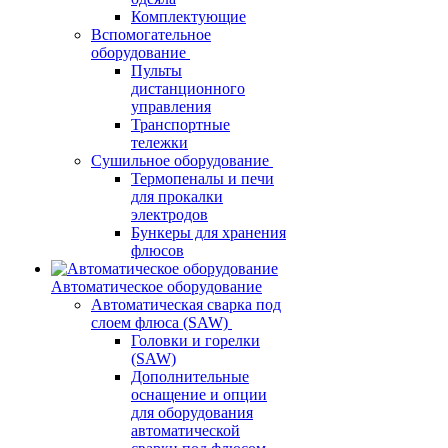
Комплектующие
Вспомогательное
оборудование
Пульты
дистанционного
управления
Транспортные
тележки
Сушильное оборудование
Термопеналы и печи
для прокалки
электродов
Бункеры для хранения
флюсов
Автоматическое оборудование
Автоматическая сварка под
слоем флюса (SAW)
Головки и горелки
(SAW)
Дополнительные
оснащение и опции
для оборудования
автоматической