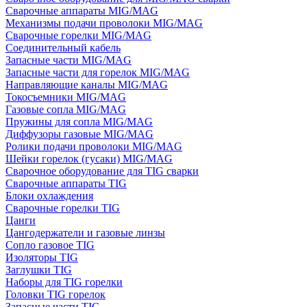
Сварочные аппараты MIG/MAG
Механизмы подачи проволоки MIG/MAG
Сварочные горелки MIG/MAG
Соединительный кабель
Запасные части MIG/MAG
Запасные части для горелок MIG/MAG
Направляющие каналы MIG/MAG
Токосъемники MIG/MAG
Газовые сопла MIG/MAG
Пружины для сопла MIG/MAG
Диффузоры газовые MIG/MAG
Ролики подачи проволоки MIG/MAG
Шейки горелок (гусаки) MIG/MAG
Сварочное оборудование для TIG сварки
Сварочные аппараты TIG
Блоки охлаждения
Сварочные горелки TIG
Цанги
Цангодержатели и газовые линзы
Сопло газовое TIG
Изоляторы TIG
Заглушки TIG
Наборы для TIG горелки
Головки TIG горелок
Запасные части TIG