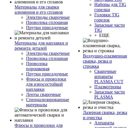
Наборы для TIG
Материалы для сварки
горелки
алюминия и его сплавов
Головки TIG
Электроды сварочные
горелок
Проволока сплошная
Запасные части
Прутки присадочные
TIG
+ ЕЩЕ
Материалы для наплавки и
ремонта деталей
Электроды сварочные
Воздушно-плазменная
Проволока сплошная
сварка, резка и
Проволока
строжка
порошковая
Сварочные
Прутки присадочные
аппараты
Флюсы и проволоки
PLASMA CUT
для износостойкой
Плазмотроны
наплавки
Запасные части
Ленты сварочные
PLASMA
Специализированные
материалы
Лазерная сварка, резка
и очистка
Аппараты
Флюсы и проволоки для
лазерной сварки