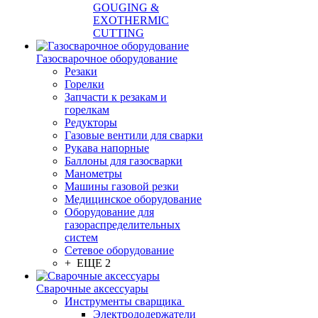
GOUGING &
EXOTHERMIC
CUTTING
Газосварочное оборудование
Резаки
Горелки
Запчасти к резакам и
горелкам
Редукторы
Газовые вентили для сварки
Рукава напорные
Баллоны для газосварки
Манометры
Машины газовой резки
Медицинское оборудование
Оборудование для
газораспределительных
систем
Сетевое оборудование
+ ЕЩЕ 2
Сварочные аксессуары
Инструменты сварщика
Электрододержатели