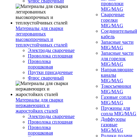
Флюс сварочный
проволоки
MIG/MAG
Сварочные
горелки
MIG/MAG
Материалы для сварки
Соединительны
легированных
кабель
высокопрочных и
Запасные части
теплоустойчивых сталей
MIG/MAG
Электроды сварочные
Запасные части
Проволока сплошная
для горелок
Проволока
MIG/MAG
порошковая
Направляющие
Прутки присадочные
каналы
Флюс сварочный
MIG/MAG
Токосъемники
MIG/MAG
Газовые сопла
Материалы для сварки
MIG/MAG
нержавеющих и
Пружины для
жаростойких сталей
сопла MIG/MAG
Электроды сварочные
Диффузоры
Проволока сплошная
газовые
Проволока
MIG/MAG
порошковая
Ролики подачи