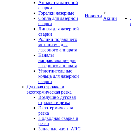
Аппараты лазерной
сварки
Горелки лазерные
Новости
Сопла для лазерной
Акции
сварки
Линзы для лазерной
сварки
Ролики подающего
механизма для
лазерного аппарата
Каналы
направляющие для
лазерного аппарата
Уплотнительные
кольца для лазерной
сварки
Дуговая строжка и
экзотермическая резка
Воздушно-дуговая
строжка и резка
Экзотермическая
резка
Подводная сварка и
резка
Запасные части ARC