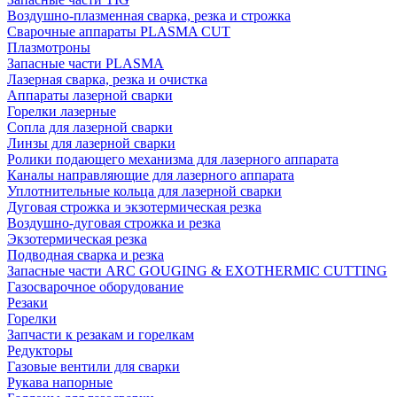
Воздушно-плазменная сварка, резка и строжка
Сварочные аппараты PLASMA CUT
Плазмотроны
Запасные части PLASMA
Лазерная сварка, резка и очистка
Аппараты лазерной сварки
Горелки лазерные
Сопла для лазерной сварки
Линзы для лазерной сварки
Ролики подающего механизма для лазерного аппарата
Каналы направляющие для лазерного аппарата
Уплотнительные кольца для лазерной сварки
Дуговая строжка и экзотермическая резка
Воздушно-дуговая строжка и резка
Экзотермическая резка
Подводная сварка и резка
Запасные части ARC GOUGING & EXOTHERMIC CUTTING
Газосварочное оборудование
Резаки
Горелки
Запчасти к резакам и горелкам
Редукторы
Газовые вентили для сварки
Рукава напорные