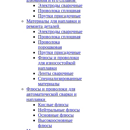
алюминия и его сплавов
Электроды сварочные
Проволока сплошная
Прутки присадочные
Материалы для наплавки и
ремонта деталей
Электроды сварочные
Проволока сплошная
Проволока
порошковая
Прутки присадочные
Флюсы и проволоки
для износостойкой
наплавки
Ленты сварочные
Специализированные
материалы
Флюсы и проволоки для
автоматической сварки и
наплавки
Кислые флюсы
Нейтральные флюсы
Основные флюсы
Высокоосновные
флюсы