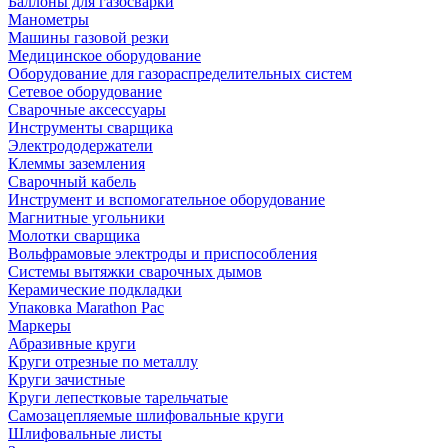
Баллоны для газосварки
Манометры
Машины газовой резки
Медицинское оборудование
Оборудование для газораспределительных систем
Сетевое оборудование
Сварочные аксессуары
Инструменты сварщика
Электрододержатели
Клеммы заземления
Сварочный кабель
Инструмент и вспомогательное оборудование
Магнитные угольники
Молотки сварщика
Вольфрамовые электроды и приспособления
Системы вытяжки сварочных дымов
Керамические подкладки
Упаковка Marathon Pac
Маркеры
Абразивные круги
Круги отрезные по металлу
Круги зачистные
Круги лепестковые тарельчатые
Самозацепляемые шлифовальные круги
Шлифовальные листы