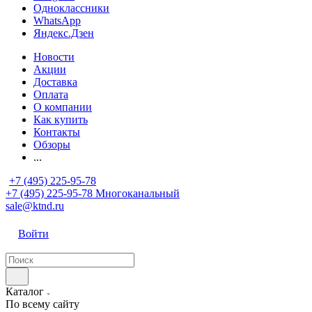
Одноклассники
WhatsApp
Яндекс.Дзен
Новости
Акции
Доставка
Оплата
О компании
Как купить
Контакты
Обзоры
...
+7 (495) 225-95-78
+7 (495) 225-95-78
Многоканальный
sale@ktnd.ru
Войти
Каталог
По всему сайту