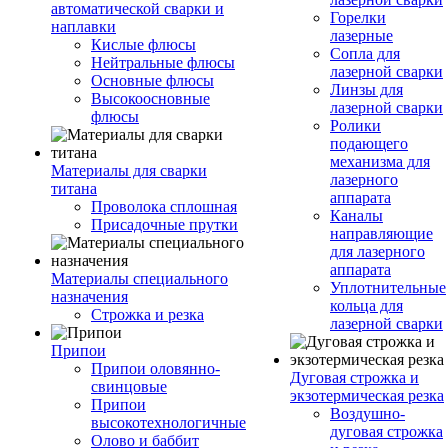
автоматической сварки и
Горелки
наплавки
лазерные
Кислые флюсы
Сопла для
Нейтральные флюсы
лазерной сварки
Основные флюсы
Линзы для
Высокоосновные
лазерной сварки
флюсы
Ролики
подающего
механизма для
Материалы для сварки
лазерного
титана
аппарата
Проволока сплошная
Каналы
Присадочные прутки
направляющие
для лазерного
аппарата
Материалы специального
Уплотнительные
назначения
кольца для
Строжка и резка
лазерной сварки
Припои
Припои оловянно-
Дуговая строжка и
свинцовые
экзотермическая резка
Припои
Воздушно-
высокотехнологичные
дуговая строжка
Олово и баббит