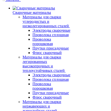
Сварочные материалы
Материалы для сварки
углеродистых и
низколегированных сталей
Электроды сварочные
Проволока сплошная
Проволока
порошковая
Прутки присадочные
Флюс сварочный
Материалы для сварки
легированных
высокопрочных и
теплоустойчивых сталей
Электроды сварочные
Проволока сплошная
Проволока
порошковая
Прутки присадочные
Флюс сварочный
Материалы для сварки
нержавеющих и
жаростойких сталей