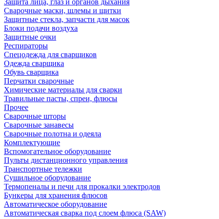
Защита лица, глаз и органов дыхания
Сварочные маски, шлемы и щитки
Защитные стекла, запчасти для масок
Блоки подачи воздуха
Защитные очки
Респираторы
Спецодежда для сварщиков
Одежда сварщика
Обувь сварщика
Перчатки сварочные
Химические материалы для сварки
Травильные пасты, спреи, флюсы
Прочее
Сварочные шторы
Сварочные занавесы
Сварочные полотна и одеяла
Комплектующие
Вспомогательное оборудование
Пульты дистанционного управления
Транспортные тележки
Сушильное оборудование
Термопеналы и печи для прокалки электродов
Бункеры для хранения флюсов
Автоматическое оборудование
Автоматическая сварка под слоем флюса (SAW)