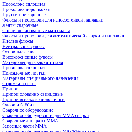
Проволока сплошная
Проволока порошковая
Прутки присадочные
Флюсы и проволоки для износостойкой наплавки
Ленты сварочные
Специализированные материалы
Флюсы и проволоки для автоматической сварки и наплавки
Кислые флюсы
Нейтральные флюсы
Основные флюсы
Высокоосновные флюсы
Материалы для сварки титана
Проволока сплошная
Присадочные прутки
Материалы специального назначения
Строжка и резка
Припои
Припои оловянно-свинцовые
Припои высокотехнологичные
Олово и баббит
Сварочное оборудование
Сварочное оборудование для MMA сварки
Сварочные аппараты MMA
Запасные части MMA
Сварочное оборудование для MIG/MAG сварки