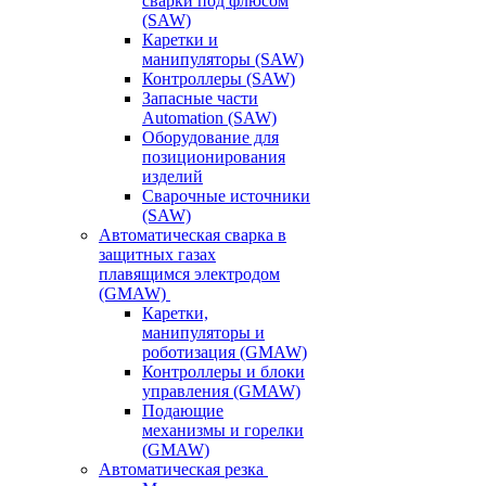
сварки под флюсом
(SAW)
Каретки и
манипуляторы (SAW)
Контроллеры (SAW)
Запасные части
Automation (SAW)
Оборудование для
позиционирования
изделий
Сварочные источники
(SAW)
Автоматическая сварка в
защитных газах
плавящимся электродом
(GMAW)
Каретки,
манипуляторы и
роботизация (GMAW)
Контроллеры и блоки
управления (GMAW)
Подающие
механизмы и горелки
(GMAW)
Автоматическая резка