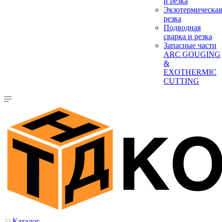
и резка
Экзотермическая
резка
Подводная
сварка и резка
Запасные части
ARC GOUGING
&
EXOTHERMIC
CUTTING
Каталог