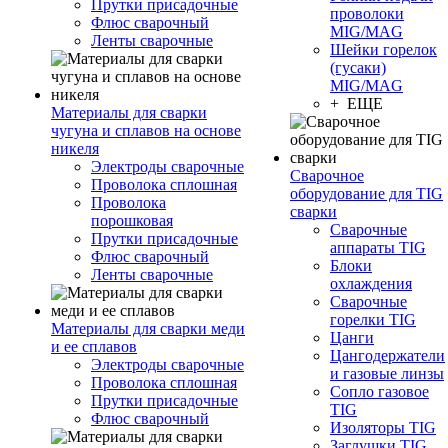
Прутки присадочные
проволоки
Флюс сварочный
MIG/MAG
Ленты сварочные
Шейки горелок
(гусаки)
MIG/MAG
+ ЕЩЕ
Материалы для сварки
чугуна и сплавов на основе
никеля
Электроды сварочные
Сварочное
Проволока сплошная
оборудование для TIG
Проволока
сварки
порошковая
Сварочные
Прутки присадочные
аппараты TIG
Флюс сварочный
Блоки
Ленты сварочные
охлаждения
Сварочные
горелки TIG
Материалы для сварки меди
Цанги
и ее сплавов
Цангодержатели
Электроды сварочные
и газовые линзы
Проволока сплошная
Сопло газовое
Прутки присадочные
TIG
Флюс сварочный
Изоляторы TIG
Заглушки TIG