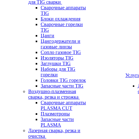
для TIG сварки
Сварочные аппараты
TIG
Блоки охлаждения
Сварочные горелки
TIG
Цанги
Цангодержатели и
газовые линзы
Сопло газовое TIG
Изоляторы TIG
Заглушки TIG
Наборы для TIG
горелки
Услуг
Головки TIG горелок
Запасные части TIG
Воздушно-плазменная
сварка, резка и строжка
Сварочные аппараты
PLASMA CUT
Плазмотроны
Запасные части
PLASMA
Лазерная сварка, резка и
очистка