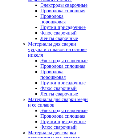
Электроды сварочные
Проволока сплошная
Проволока
порошковая
Прутки присадочные
Флюс сварочный
Ленты сварочные
Материалы для сварки
чугуна и сплавов на основе
никеля
Электроды сварочные
Проволока сплошная
Проволока
порошковая
Прутки присадочные
Флюс сварочный
Ленты сварочные
Материалы для сварки меди
и ее сплавов
Электроды сварочные
Проволока сплошная
Прутки присадочные
Флюс сварочный
Материалы для сварки