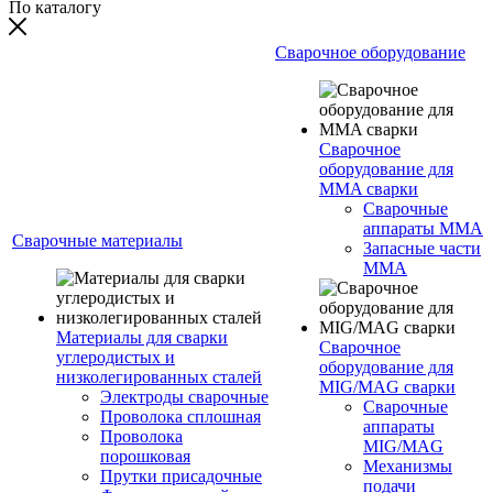
По каталогу
Сварочное оборудование
Сварочное
оборудование для
MMA сварки
Сварочные
аппараты MMA
Сварочные материалы
Запасные части
MMA
Материалы для сварки
Сварочное
углеродистых и
оборудование для
низколегированных сталей
MIG/MAG сварки
Электроды сварочные
Сварочные
Проволока сплошная
аппараты
Проволока
MIG/MAG
порошковая
Механизмы
Прутки присадочные
подачи