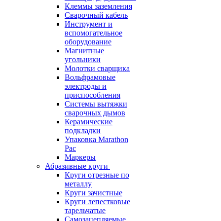
Клеммы заземления
Сварочный кабель
Инструмент и
вспомогательное
оборудование
Магнитные
угольники
Молотки сварщика
Вольфрамовые
электроды и
приспособления
Системы вытяжки
сварочных дымов
Керамические
подкладки
Упаковка Marathon
Pac
Маркеры
Абразивные круги
Круги отрезные по
металлу
Круги зачистные
Круги лепестковые
тарельчатые
Самозацепляемые