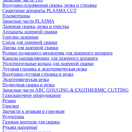
Воздушно-плазменная сварка, резка и строжка
Сварочные аппараты PLASMA CUT
Плазмотроны
Запасные части PLASMA
Лазерная сварка, резка и очистка
Аппараты лазерной сварки
Горелки лазерные
Сопла для лазерной сварки
Линзы для лазерной сварки
Ролики подающего механизма для лазерного аппарата
Каналы направляющие для лазерного аппарата
Уплотнительные кольца для лазерной сварки
Дуговая строжка и экзотермическая резка
Воздушно-дуговая строжка и резка
Экзотермическая резка
Подводная сварка и резка
Запасные части ARC GOUGING & EXOTHERMIC CUTTING
Газосварочное оборудование
Резаки
Горелки
Запчасти к резакам и горелкам
Редукторы
Газовые вентили для сварки
Рукава напорные