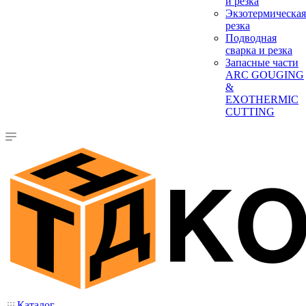
и резка
Экзотермическая
резка
Подводная
сварка и резка
Запасные части
ARC GOUGING
&
EXOTHERMIC
CUTTING
Каталог