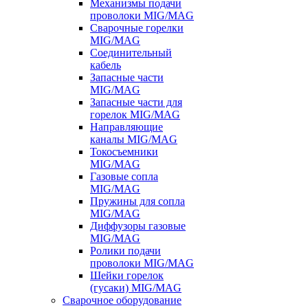
Механизмы подачи
проволоки MIG/MAG
Сварочные горелки
MIG/MAG
Соединительный
кабель
Запасные части
MIG/MAG
Запасные части для
горелок MIG/MAG
Направляющие
каналы MIG/MAG
Токосъемники
MIG/MAG
Газовые сопла
MIG/MAG
Пружины для сопла
MIG/MAG
Диффузоры газовые
MIG/MAG
Ролики подачи
проволоки MIG/MAG
Шейки горелок
(гусаки) MIG/MAG
Сварочное оборудование