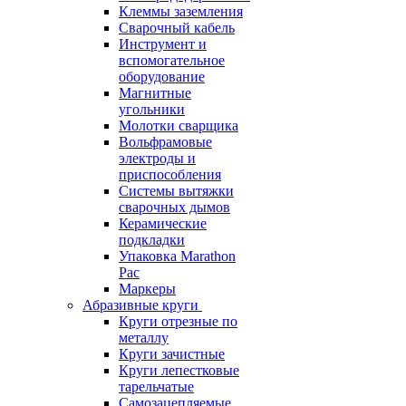
Клеммы заземления
Сварочный кабель
Инструмент и
вспомогательное
оборудование
Магнитные
угольники
Молотки сварщика
Вольфрамовые
электроды и
приспособления
Системы вытяжки
сварочных дымов
Керамические
подкладки
Упаковка Marathon
Pac
Маркеры
Абразивные круги
Круги отрезные по
металлу
Круги зачистные
Круги лепестковые
тарельчатые
Самозацепляемые