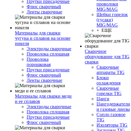
Прутки присадочные
проволоки
Флюс сварочный
MIG/MAG
Ленты сварочные
Шейки горелок
(гусаки)
MIG/MAG
+ ЕЩЕ
Материалы для сварки
чугуна и сплавов на основе
никеля
Электроды сварочные
Сварочное
Проволока сплошная
оборудование для TIG
Проволока
сварки
порошковая
Сварочные
Прутки присадочные
аппараты TIG
Флюс сварочный
Блоки
Ленты сварочные
охлаждения
Сварочные
горелки TIG
Материалы для сварки меди
Цанги
и ее сплавов
Цангодержатели
Электроды сварочные
и газовые линзы
Проволока сплошная
Сопло газовое
Прутки присадочные
TIG
Флюс сварочный
Изоляторы TIG
Заглушки TIG