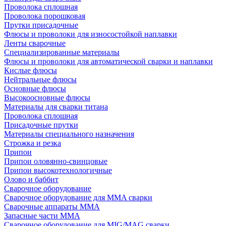
Проволока сплошная
Проволока порошковая
Прутки присадочные
Флюсы и проволоки для износостойкой наплавки
Ленты сварочные
Специализированные материалы
Флюсы и проволоки для автоматической сварки и наплавки
Кислые флюсы
Нейтральные флюсы
Основные флюсы
Высокоосновные флюсы
Материалы для сварки титана
Проволока сплошная
Присадочные прутки
Материалы специального назначения
Строжка и резка
Припои
Припои оловянно-свинцовые
Припои высокотехнологичные
Олово и баббит
Сварочное оборудование
Сварочное оборудование для MMA сварки
Сварочные аппараты MMA
Запасные части MMA
Сварочное оборудование для MIG/MAG сварки