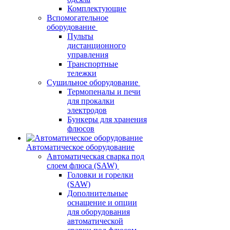
Комплектующие
Вспомогательное
оборудование
Пульты
дистанционного
управления
Транспортные
тележки
Сушильное оборудование
Термопеналы и печи
для прокалки
электродов
Бункеры для хранения
флюсов
Автоматическое оборудование
Автоматическая сварка под
слоем флюса (SAW)
Головки и горелки
(SAW)
Дополнительные
оснащение и опции
для оборудования
автоматической