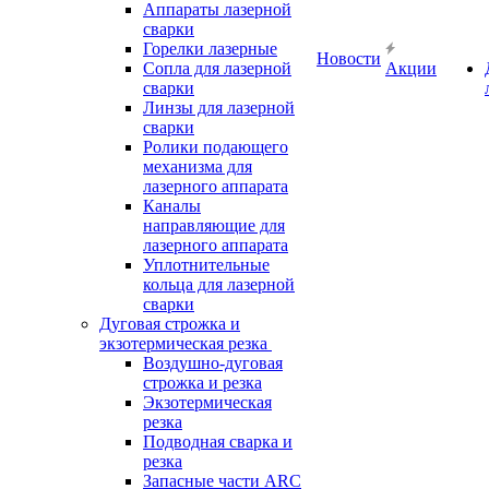
Аппараты лазерной
сварки
Горелки лазерные
Новости
Сопла для лазерной
Акции
сварки
Линзы для лазерной
сварки
Ролики подающего
механизма для
лазерного аппарата
Каналы
направляющие для
лазерного аппарата
Уплотнительные
кольца для лазерной
сварки
Дуговая строжка и
экзотермическая резка
Воздушно-дуговая
строжка и резка
Экзотермическая
резка
Подводная сварка и
резка
Запасные части ARC