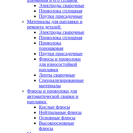
алюминия и его сплавов
Электроды сварочные
Проволока сплошная
Прутки присадочные
Материалы для наплавки и
ремонта деталей
Электроды сварочные
Проволока сплошная
Проволока
порошковая
Прутки присадочные
Флюсы и проволоки
для износостойкой
наплавки
Ленты сварочные
Специализированные
материалы
Флюсы и проволоки для
автоматической сварки и
наплавки
Кислые флюсы
Нейтральные флюсы
Основные флюсы
Высокоосновные
флюсы