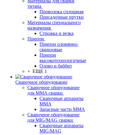
Материалы для сварки
титана
Проволока сплошная
Присадочные прутки
Материалы специального
назначения
Строжка и резка
Припои
Припои оловянно-
свинцовые
Припои
высокотехнологичные
Олово и баббит
+ ЕЩЕ 1
Сварочное оборудование
Сварочное оборудование
для MMA сварки
Сварочные аппараты
MMA
Запасные части MMA
Сварочное оборудование
для MIG/MAG сварки
Сварочные аппараты
MIG/MAG