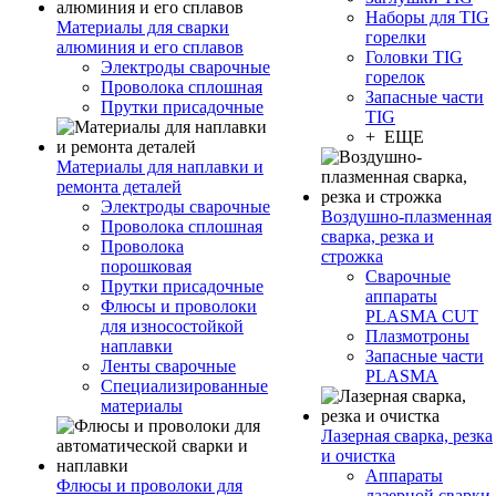
Наборы для TIG
Материалы для сварки
горелки
алюминия и его сплавов
Головки TIG
Электроды сварочные
горелок
Проволока сплошная
Запасные части
Прутки присадочные
TIG
+ ЕЩЕ
Материалы для наплавки и
ремонта деталей
Электроды сварочные
Воздушно-плазменная
Проволока сплошная
сварка, резка и
Проволока
строжка
порошковая
Сварочные
Прутки присадочные
аппараты
Флюсы и проволоки
PLASMA CUT
для износостойкой
Плазмотроны
наплавки
Запасные части
Ленты сварочные
PLASMA
Специализированные
материалы
Лазерная сварка, резка
и очистка
Аппараты
Флюсы и проволоки для
лазерной сварки