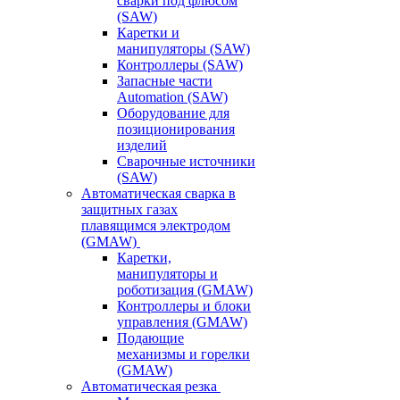
сварки под флюсом
(SAW)
Каретки и
манипуляторы (SAW)
Контроллеры (SAW)
Запасные части
Automation (SAW)
Оборудование для
позиционирования
изделий
Сварочные источники
(SAW)
Автоматическая сварка в
защитных газах
плавящимся электродом
(GMAW)
Каретки,
манипуляторы и
роботизация (GMAW)
Контроллеры и блоки
управления (GMAW)
Подающие
механизмы и горелки
(GMAW)
Автоматическая резка