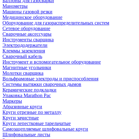
Баллоны для газосварки
Манометры
Машины газовой резки
Медицинское оборудование
Оборудование для газораспределительных систем
Сетевое оборудование
Сварочные аксессуары
Инструменты сварщика
Электрододержатели
Клеммы заземления
Сварочный кабель
Инструмент и вспомогательное оборудование
Магнитные угольники
Молотки сварщика
Вольфрамовые электроды и приспособления
Системы вытяжки сварочных дымов
Керамические подкладки
Упаковка Marathon Pac
Маркеры
Абразивные круги
Круги отрезные по металлу
Круги зачистные
Круги лепестковые тарельчатые
Самозацепляемые шлифовальные круги
Шлифовальные листы