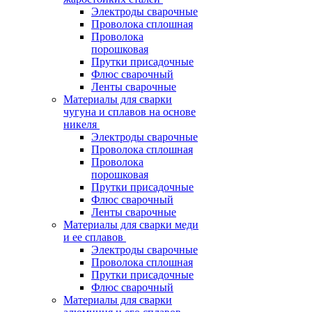
Электроды сварочные
Проволока сплошная
Проволока
порошковая
Прутки присадочные
Флюс сварочный
Ленты сварочные
Материалы для сварки
чугуна и сплавов на основе
никеля
Электроды сварочные
Проволока сплошная
Проволока
порошковая
Прутки присадочные
Флюс сварочный
Ленты сварочные
Материалы для сварки меди
и ее сплавов
Электроды сварочные
Проволока сплошная
Прутки присадочные
Флюс сварочный
Материалы для сварки