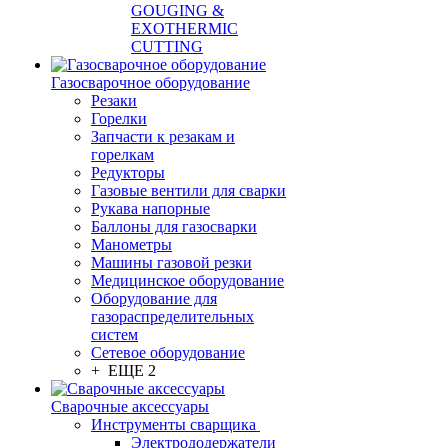
GOUGING &
EXOTHERMIC
CUTTING
Газосварочное оборудование
Резаки
Горелки
Запчасти к резакам и
горелкам
Редукторы
Газовые вентили для сварки
Рукава напорные
Баллоны для газосварки
Манометры
Машины газовой резки
Медицинское оборудование
Оборудование для
газораспределительных
систем
Сетевое оборудование
+ ЕЩЕ 2
Сварочные аксессуары
Инструменты сварщика
Электрододержатели