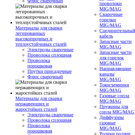
Флюс сварочный
проволоки
MIG/MAG
Сварочные
горелки
MIG/MAG
Материалы для сварки
Соединительны
легированных
кабель
высокопрочных и
Запасные части
теплоустойчивых сталей
MIG/MAG
Электроды сварочные
Запасные части
Проволока сплошная
для горелок
Проволока
MIG/MAG
порошковая
Направляющие
Прутки присадочные
каналы
Флюс сварочный
MIG/MAG
Токосъемники
MIG/MAG
Газовые сопла
Материалы для сварки
MIG/MAG
нержавеющих и
Пружины для
жаростойких сталей
сопла MIG/MAG
Электроды сварочные
Диффузоры
Проволока сплошная
газовые
Проволока
MIG/MAG
порошковая
Ролики подачи