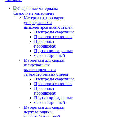
Сварочные материалы
Материалы для сварки
углеродистых и
низколегированных сталей
Электроды сварочные
Проволока сплошная
Проволока
порошковая
Прутки присадочные
Флюс сварочный
Материалы для сварки
легированных
высокопрочных и
теплоустойчивых сталей
Электроды сварочные
Проволока сплошная
Проволока
порошковая
Прутки присадочные
Флюс сварочный
Материалы для сварки
нержавеющих и
жаростойких сталей