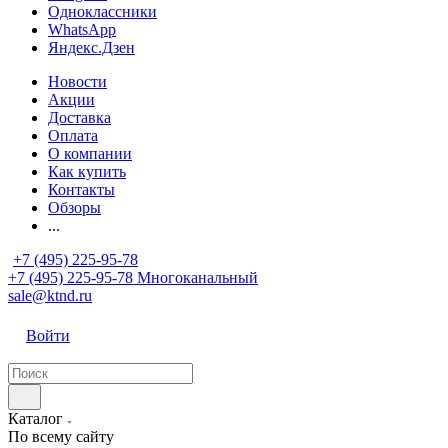
Одноклассники
WhatsApp
Яндекс.Дзен
Новости
Акции
Доставка
Оплата
О компании
Как купить
Контакты
Обзоры
...
+7 (495) 225-95-78
+7 (495) 225-95-78
Многоканальный
sale@ktnd.ru
Войти
Каталог
По всему сайту