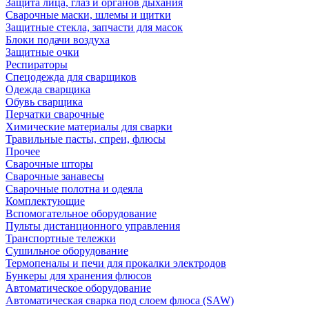
Защита лица, глаз и органов дыхания
Сварочные маски, шлемы и щитки
Защитные стекла, запчасти для масок
Блоки подачи воздуха
Защитные очки
Респираторы
Спецодежда для сварщиков
Одежда сварщика
Обувь сварщика
Перчатки сварочные
Химические материалы для сварки
Травильные пасты, спреи, флюсы
Прочее
Сварочные шторы
Сварочные занавесы
Сварочные полотна и одеяла
Комплектующие
Вспомогательное оборудование
Пульты дистанционного управления
Транспортные тележки
Сушильное оборудование
Термопеналы и печи для прокалки электродов
Бункеры для хранения флюсов
Автоматическое оборудование
Автоматическая сварка под слоем флюса (SAW)