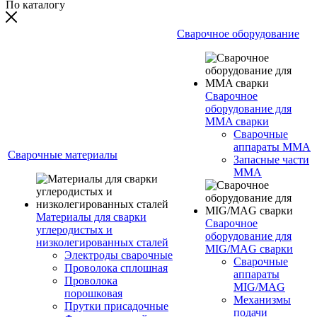
По каталогу
Сварочное оборудование
Сварочное
оборудование для
MMA сварки
Сварочные
аппараты MMA
Сварочные материалы
Запасные части
MMA
Материалы для сварки
Сварочное
углеродистых и
оборудование для
низколегированных сталей
MIG/MAG сварки
Электроды сварочные
Сварочные
Проволока сплошная
аппараты
Проволока
MIG/MAG
порошковая
Механизмы
Прутки присадочные
подачи