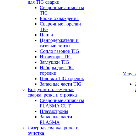
для TIG сварки
Сварочные аппараты
TIG
Блоки охлаждения
Сварочные горелки
TIG
Цанги
Цангодержатели и
газовые линзы
Сопло газовое TIG
Изоляторы TIG
Заглушки TIG
Наборы для TIG
горелки
Услуг
Головки TIG горелок
Запасные части TIG
Воздушно-плазменная
сварка, резка и строжка
Сварочные аппараты
PLASMA CUT
Плазмотроны
Запасные части
PLASMA
Лазерная сварка, резка и
очистка