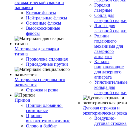
автоматической сварки и
Горелки
наплавки
лазерные
Кислые флюсы
Сопла для
Нейтральные флюсы
лазерной сварки
Основные флюсы
Линзы для
Высокоосновные
лазерной сварки
флюсы
Ролики
подающего
механизма для
Материалы для сварки
лазерного
титана
аппарата
Проволока сплошная
Каналы
Присадочные прутки
направляющие
для лазерного
аппарата
Материалы специального
Уплотнительные
назначения
кольца для
Строжка и резка
лазерной сварки
Припои
Припои оловянно-
Дуговая строжка и
свинцовые
экзотермическая резка
Припои
Воздушно-
высокотехнологичные
дуговая строжка
Олово и баббит