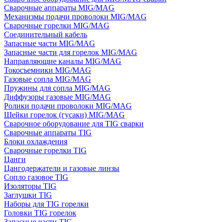
Сварочные аппараты MIG/MAG
Механизмы подачи проволоки MIG/MAG
Сварочные горелки MIG/MAG
Соединительный кабель
Запасные части MIG/MAG
Запасные части для горелок MIG/MAG
Направляющие каналы MIG/MAG
Токосъемники MIG/MAG
Газовые сопла MIG/MAG
Пружины для сопла MIG/MAG
Диффузоры газовые MIG/MAG
Ролики подачи проволоки MIG/MAG
Шейки горелок (гусаки) MIG/MAG
Сварочное оборудование для TIG сварки
Сварочные аппараты TIG
Блоки охлаждения
Сварочные горелки TIG
Цанги
Цангодержатели и газовые линзы
Сопло газовое TIG
Изоляторы TIG
Заглушки TIG
Наборы для TIG горелки
Головки TIG горелок
Запасные части TIG