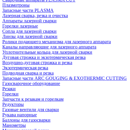
Плазмотроны
Запасные части PLASMA
Лазерная сварка, резка и очистка
Аппараты лазерной сварки
Горелки лазерные
Сопла для лазерной сварки
Линзы для лазерной сварки
Ролики подающего механизма для лазерного аппарата
Каналы направляющие для лазерного аппарата
Уплотнительные кольца для лазерной сварки
Дуговая строжка и экзотермическая резка
Воздушно-дуговая строжка и резка
Экзотермическая резка
Подводная сварка и резка
Запасные части ARC GOUGING & EXOTHERMIC CUTTING
Газосварочное оборудование
Резаки
Горелки
Запчасти к резакам и горелкам
Редукторы
Газовые вентили для сварки
Рукава напорные
Баллоны для газосварки
Манометры