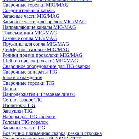
Сварочные горелки MIG/MAG
Соединительный кабель
Запасные части MIG/MAG
Запасные части для горелок MIG/MAG
Направляющие каналы MIG/MAG
Токосъемники MIG/MAG
Газовые сопла MIG/MAG
Пружины для сопла MIG/MAG
Диффузоры газовые MIG/MAG
Ролики подачи проволоки MIG/MAG
Шейки горелок (гусаки) MIG/MAG
Сварочное оборудование для TIG сварки
Сварочные аппараты TIG
Блоки охлаждения
Сварочные горелки TIG
Цанги
Цангодержатели и газовые линзы
Сопло газовое TIG
Изоляторы TIG
Заглушки TIG
Наборы для TIG горелки
Головки TIG горелок
Запасные части TIG
Воздушно-плазменная сварка, резка и строжка
Сварочные аппараты PLASMA CUT