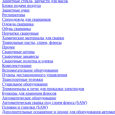
Защитные стекла, запчасти для масок
Блоки подачи воздуха
Защитные очки
Респираторы
Спецодежда для сварщиков
Одежда сварщика
Обувь сварщика
Перчатки сварочные
Химические материалы для сварки
Травильные пасты, спреи, флюсы
Прочее
Сварочные шторы
Сварочные занавесы
Сварочные полотна и одеяла
Комплектующие
Вспомогательное оборудование
Пульты дистанционного управления
Транспортные тележки
Сушильное оборудование
Термопеналы и печи для прокалки электродов
Бункеры для хранения флюсов
Автоматическое оборудование
Автоматическая сварка под слоем флюса (SAW)
Головки и горелки (SAW)
Дополнительные оснащение и опции для оборудования автома