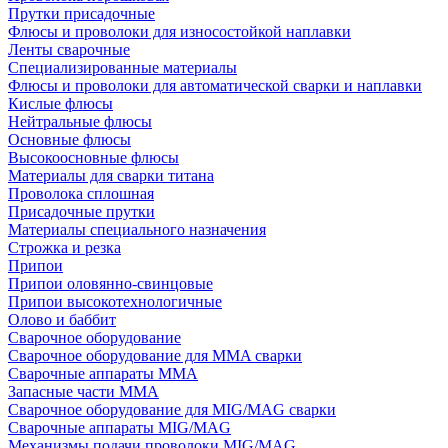
Прутки присадочные
Флюсы и проволоки для износостойкой наплавки
Ленты сварочные
Специализированные материалы
Флюсы и проволоки для автоматической сварки и наплавки
Кислые флюсы
Нейтральные флюсы
Основные флюсы
Высокоосновные флюсы
Материалы для сварки титана
Проволока сплошная
Присадочные прутки
Материалы специального назначения
Строжка и резка
Припои
Припои оловянно-свинцовые
Припои высокотехнологичные
Олово и баббит
Сварочное оборудование
Сварочное оборудование для MMA сварки
Сварочные аппараты MMA
Запасные части MMA
Сварочное оборудование для MIG/MAG сварки
Сварочные аппараты MIG/MAG
Механизмы подачи проволоки MIG/MAG