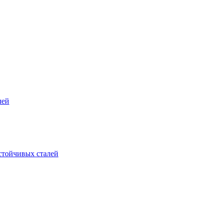
лей
стойчивых сталей