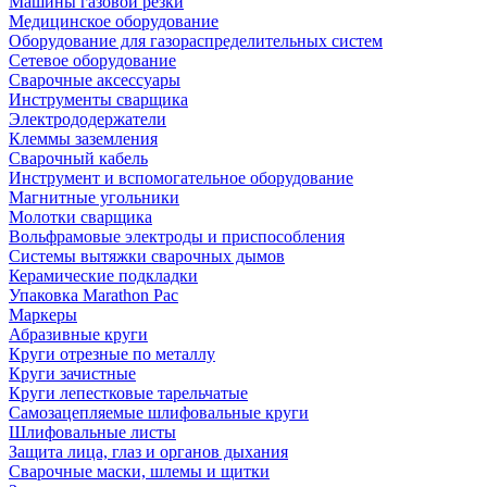
Машины газовой резки
Медицинское оборудование
Оборудование для газораспределительных систем
Сетевое оборудование
Сварочные аксессуары
Инструменты сварщика
Электрододержатели
Клеммы заземления
Сварочный кабель
Инструмент и вспомогательное оборудование
Магнитные угольники
Молотки сварщика
Вольфрамовые электроды и приспособления
Системы вытяжки сварочных дымов
Керамические подкладки
Упаковка Marathon Pac
Маркеры
Абразивные круги
Круги отрезные по металлу
Круги зачистные
Круги лепестковые тарельчатые
Самозацепляемые шлифовальные круги
Шлифовальные листы
Защита лица, глаз и органов дыхания
Сварочные маски, шлемы и щитки