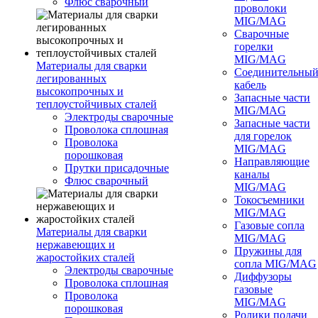
Флюс сварочный
проволоки
MIG/MAG
Сварочные
горелки
MIG/MAG
Материалы для сварки
Соединительны
легированных
кабель
высокопрочных и
Запасные части
теплоустойчивых сталей
MIG/MAG
Электроды сварочные
Запасные части
Проволока сплошная
для горелок
Проволока
MIG/MAG
порошковая
Направляющие
Прутки присадочные
каналы
Флюс сварочный
MIG/MAG
Токосъемники
MIG/MAG
Газовые сопла
Материалы для сварки
MIG/MAG
нержавеющих и
Пружины для
жаростойких сталей
сопла MIG/MAG
Электроды сварочные
Диффузоры
Проволока сплошная
газовые
Проволока
MIG/MAG
порошковая
Ролики подачи