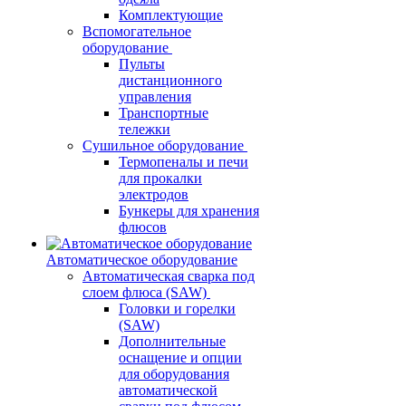
Комплектующие
Вспомогательное
оборудование
Пульты
дистанционного
управления
Транспортные
тележки
Сушильное оборудование
Термопеналы и печи
для прокалки
электродов
Бункеры для хранения
флюсов
Автоматическое оборудование
Автоматическая сварка под
слоем флюса (SAW)
Головки и горелки
(SAW)
Дополнительные
оснащение и опции
для оборудования
автоматической