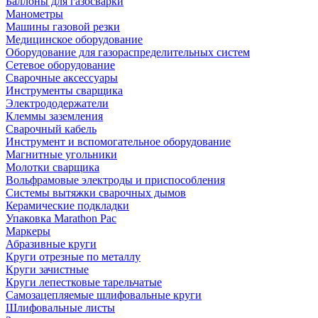
Баллоны для газосварки
Манометры
Машины газовой резки
Медицинское оборудование
Оборудование для газораспределительных систем
Сетевое оборудование
Сварочные аксессуары
Инструменты сварщика
Электрододержатели
Клеммы заземления
Сварочный кабель
Инструмент и вспомогательное оборудование
Магнитные угольники
Молотки сварщика
Вольфрамовые электроды и приспособления
Системы вытяжки сварочных дымов
Керамические подкладки
Упаковка Marathon Pac
Маркеры
Абразивные круги
Круги отрезные по металлу
Круги зачистные
Круги лепестковые тарельчатые
Самозацепляемые шлифовальные круги
Шлифовальные листы