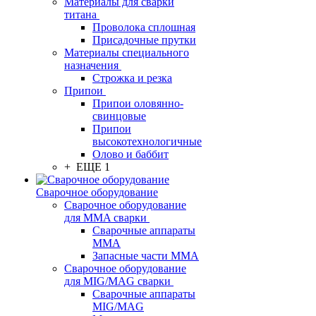
Материалы для сварки
титана
Проволока сплошная
Присадочные прутки
Материалы специального
назначения
Строжка и резка
Припои
Припои оловянно-
свинцовые
Припои
высокотехнологичные
Олово и баббит
+ ЕЩЕ 1
Сварочное оборудование
Сварочное оборудование
для MMA сварки
Сварочные аппараты
MMA
Запасные части MMA
Сварочное оборудование
для MIG/MAG сварки
Сварочные аппараты
MIG/MAG