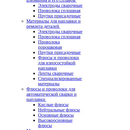
алюминия и его сплавов
Электроды сварочные
Проволока сплошная
Прутки присадочные
Материалы для наплавки и
ремонта деталей
Электроды сварочные
Проволока сплошная
Проволока
порошковая
Прутки присадочные
Флюсы и проволоки
для износостойкой
наплавки
Ленты сварочные
Специализированные
материалы
Флюсы и проволоки для
автоматической сварки и
наплавки
Кислые флюсы
Нейтральные флюсы
Основные флюсы
Высокоосновные
флюсы