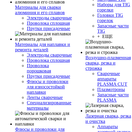
Наборы для TIG
Материалы для сварки
горелки
алюминия и его сплавов
Головки TIG
Электроды сварочные
горелок
Проволока сплошная
Запасные части
Прутки присадочные
TIG
+ ЕЩЕ
Материалы для наплавки и
ремонта деталей
Электроды сварочные
Воздушно-плазменная
Проволока сплошная
сварка, резка и
Проволока
строжка
порошковая
Сварочные
Прутки присадочные
аппараты
Флюсы и проволоки
PLASMA CUT
для износостойкой
Плазмотроны
наплавки
Запасные части
Ленты сварочные
PLASMA
Специализированные
материалы
Лазерная сварка, резка
и очистка
Аппараты
Флюсы и проволоки для
лазерной сварки