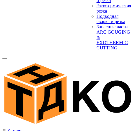
и резка
Экзотермическая
резка
Подводная
сварка и резка
Запасные части
ARC GOUGING
&
EXOTHERMIC
CUTTING
Каталог