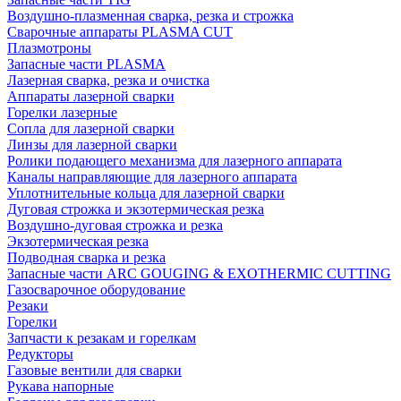
Воздушно-плазменная сварка, резка и строжка
Сварочные аппараты PLASMA CUT
Плазмотроны
Запасные части PLASMA
Лазерная сварка, резка и очистка
Аппараты лазерной сварки
Горелки лазерные
Сопла для лазерной сварки
Линзы для лазерной сварки
Ролики подающего механизма для лазерного аппарата
Каналы направляющие для лазерного аппарата
Уплотнительные кольца для лазерной сварки
Дуговая строжка и экзотермическая резка
Воздушно-дуговая строжка и резка
Экзотермическая резка
Подводная сварка и резка
Запасные части ARC GOUGING & EXOTHERMIC CUTTING
Газосварочное оборудование
Резаки
Горелки
Запчасти к резакам и горелкам
Редукторы
Газовые вентили для сварки
Рукава напорные