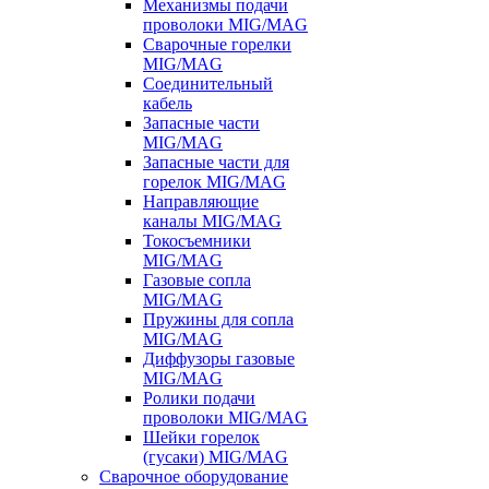
Механизмы подачи
проволоки MIG/MAG
Сварочные горелки
MIG/MAG
Соединительный
кабель
Запасные части
MIG/MAG
Запасные части для
горелок MIG/MAG
Направляющие
каналы MIG/MAG
Токосъемники
MIG/MAG
Газовые сопла
MIG/MAG
Пружины для сопла
MIG/MAG
Диффузоры газовые
MIG/MAG
Ролики подачи
проволоки MIG/MAG
Шейки горелок
(гусаки) MIG/MAG
Сварочное оборудование