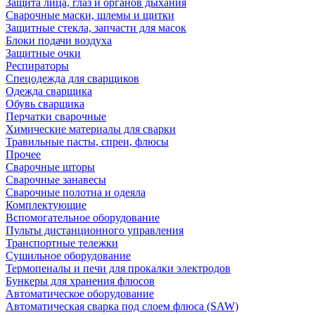
Защита лица, глаз и органов дыхания
Сварочные маски, шлемы и щитки
Защитные стекла, запчасти для масок
Блоки подачи воздуха
Защитные очки
Респираторы
Спецодежда для сварщиков
Одежда сварщика
Обувь сварщика
Перчатки сварочные
Химические материалы для сварки
Травильные пасты, спреи, флюсы
Прочее
Сварочные шторы
Сварочные занавесы
Сварочные полотна и одеяла
Комплектующие
Вспомогательное оборудование
Пульты дистанционного управления
Транспортные тележки
Сушильное оборудование
Термопеналы и печи для прокалки электродов
Бункеры для хранения флюсов
Автоматическое оборудование
Автоматическая сварка под слоем флюса (SAW)