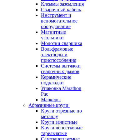
Клеммы заземления
Сварочный кабель
Инструмент и
вспомогательное
оборудование
Магнитные
угольники
Молотки сварщика
Вольфрамовые
электроды и
приспособления
Системы вытяжки
сварочных дымов
Керамические
подкладки
Упаковка Marathon
Pac
Маркеры
Абразивные круги
Круги отрезные по
металлу
Круги зачистные
Круги лепестковые
тарельчатые
Самозацепляемые