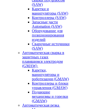
сварки под флюсом
(SAW)
Каретки и
манипуляторы (SAW)
Контроллеры (SAW)
Запасные части
Automation (SAW)
Оборудование для
позиционирования
изделий
Сварочные источники
(SAW)
Автоматическая сварка в
защитных газах
плавящимся электродом
(GMAW)
Каретки,
манипуляторы и
роботизация (GMAW)
Контроллеры и блоки
управления (GMAW)
Подающие
механизмы и горелки
(GMAW)
Автоматическая резка