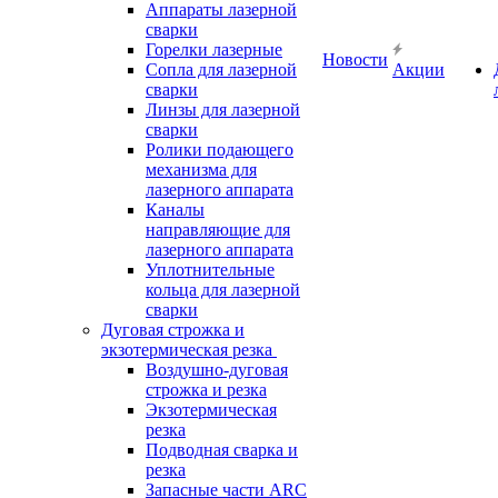
Аппараты лазерной
сварки
Горелки лазерные
Новости
Сопла для лазерной
Акции
сварки
Линзы для лазерной
сварки
Ролики подающего
механизма для
лазерного аппарата
Каналы
направляющие для
лазерного аппарата
Уплотнительные
кольца для лазерной
сварки
Дуговая строжка и
экзотермическая резка
Воздушно-дуговая
строжка и резка
Экзотермическая
резка
Подводная сварка и
резка
Запасные части ARC