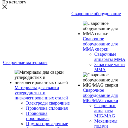
По каталогу
Сварочное оборудование
Сварочное
оборудование для
MMA сварки
Сварочные
аппараты MMA
Сварочные материалы
Запасные части
MMA
Материалы для сварки
Сварочное
углеродистых и
оборудование для
низколегированных сталей
MIG/MAG сварки
Электроды сварочные
Сварочные
Проволока сплошная
аппараты
Проволока
MIG/MAG
порошковая
Механизмы
Прутки присадочные
подачи