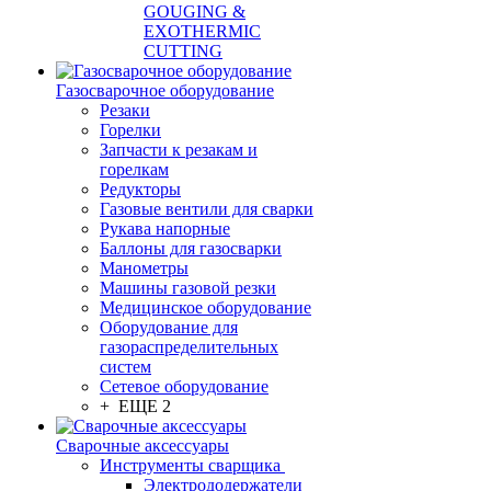
GOUGING &
EXOTHERMIC
CUTTING
Газосварочное оборудование
Резаки
Горелки
Запчасти к резакам и
горелкам
Редукторы
Газовые вентили для сварки
Рукава напорные
Баллоны для газосварки
Манометры
Машины газовой резки
Медицинское оборудование
Оборудование для
газораспределительных
систем
Сетевое оборудование
+ ЕЩЕ 2
Сварочные аксессуары
Инструменты сварщика
Электрододержатели