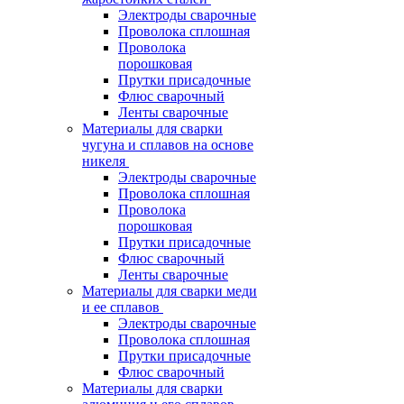
Электроды сварочные
Проволока сплошная
Проволока
порошковая
Прутки присадочные
Флюс сварочный
Ленты сварочные
Материалы для сварки
чугуна и сплавов на основе
никеля
Электроды сварочные
Проволока сплошная
Проволока
порошковая
Прутки присадочные
Флюс сварочный
Ленты сварочные
Материалы для сварки меди
и ее сплавов
Электроды сварочные
Проволока сплошная
Прутки присадочные
Флюс сварочный
Материалы для сварки