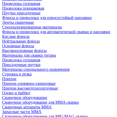
Проволока сплошная
Проволока порошковая
Прутки присадочные
Флюсы и проволоки для износостойкой наплавки
Ленты сварочные
Специализированные материалы
Флюсы и проволоки для автоматической сварки и наплавки
Кислые флюсы
Нейтральные флюсы
Основные флюсы
Высокоосновные флюсы
Материалы для сварки титана
Проволока сплошная
Присадочные прутки
Материалы специального назначения
Строжка и резка
Припои
Припои оловянно-свинцовые
Припои высокотехнологичные
Олово и баббит
Сварочное оборудование
Сварочное оборудование для MMA сварки
Сварочные аппараты MMA
Запасные части MMA
Сварочное оборудование для MIG/MAG сварки