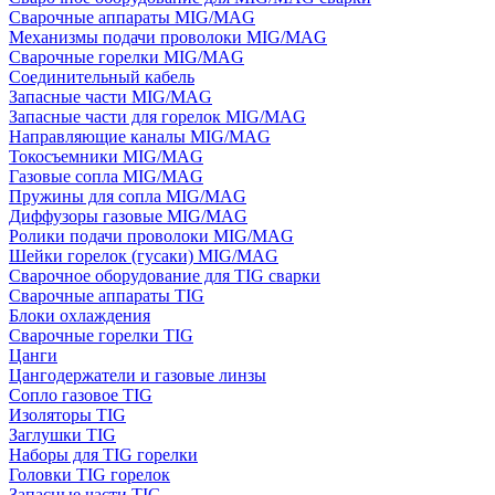
Сварочные аппараты MIG/MAG
Механизмы подачи проволоки MIG/MAG
Сварочные горелки MIG/MAG
Соединительный кабель
Запасные части MIG/MAG
Запасные части для горелок MIG/MAG
Направляющие каналы MIG/MAG
Токосъемники MIG/MAG
Газовые сопла MIG/MAG
Пружины для сопла MIG/MAG
Диффузоры газовые MIG/MAG
Ролики подачи проволоки MIG/MAG
Шейки горелок (гусаки) MIG/MAG
Сварочное оборудование для TIG сварки
Сварочные аппараты TIG
Блоки охлаждения
Сварочные горелки TIG
Цанги
Цангодержатели и газовые линзы
Сопло газовое TIG
Изоляторы TIG
Заглушки TIG
Наборы для TIG горелки
Головки TIG горелок
Запасные части TIG