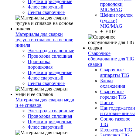
Прутки присадочные
проволоки
Флюс сварочный
MIG/MAG
Ленты сварочные
Шейки горелок
(гусаки)
MIG/MAG
+ ЕЩЕ
Материалы для сварки
чугуна и сплавов на основе
никеля
Электроды сварочные
Сварочное
Проволока сплошная
оборудование для TIG
Проволока
сварки
порошковая
Сварочные
Прутки присадочные
аппараты TIG
Флюс сварочный
Блоки
Ленты сварочные
охлаждения
Сварочные
горелки TIG
Материалы для сварки меди
Цанги
и ее сплавов
Цангодержатели
Электроды сварочные
и газовые линзы
Проволока сплошная
Сопло газовое
Прутки присадочные
TIG
Флюс сварочный
Изоляторы TIG
Заглушки TIG