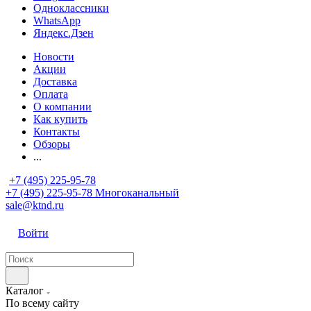
Одноклассники
WhatsApp
Яндекс.Дзен
Новости
Акции
Доставка
Оплата
О компании
Как купить
Контакты
Обзоры
...
+7 (495) 225-95-78
+7 (495) 225-95-78
Многоканальный
sale@ktnd.ru
Войти
Каталог
По всему сайту