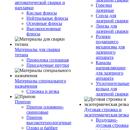
автоматической сварки и
Горелки
наплавки
лазерные
Кислые флюсы
Сопла для
Нейтральные флюсы
лазерной сварки
Основные флюсы
Линзы для
Высокоосновные
лазерной сварки
флюсы
Ролики
подающего
механизма для
Материалы для сварки
лазерного
титана
аппарата
Проволока сплошная
Каналы
Присадочные прутки
направляющие
для лазерного
аппарата
Материалы специального
Уплотнительные
назначения
кольца для
Строжка и резка
лазерной сварки
Припои
Припои оловянно-
Дуговая строжка и
свинцовые
экзотермическая резка
Припои
Воздушно-
высокотехнологичные
дуговая строжка
Олово и баббит