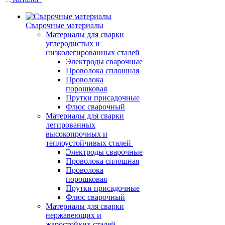
Сварочные материалы
Материалы для сварки
углеродистых и
низколегированных сталей
Электроды сварочные
Проволока сплошная
Проволока
порошковая
Прутки присадочные
Флюс сварочный
Материалы для сварки
легированных
высокопрочных и
теплоустойчивых сталей
Электроды сварочные
Проволока сплошная
Проволока
порошковая
Прутки присадочные
Флюс сварочный
Материалы для сварки
нержавеющих и
жаростойких сталей