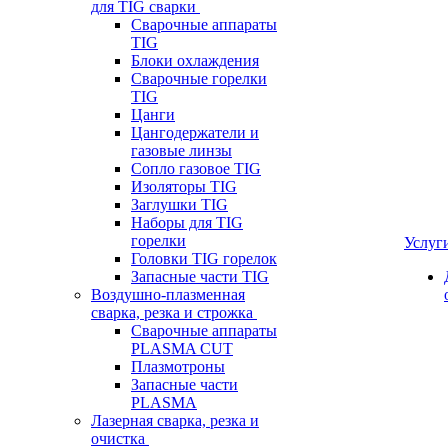
для TIG сварки
Сварочные аппараты
TIG
Блоки охлаждения
Сварочные горелки
TIG
Цанги
Цангодержатели и
газовые линзы
Сопло газовое TIG
Изоляторы TIG
Заглушки TIG
Наборы для TIG
горелки
Услуг
Головки TIG горелок
Запасные части TIG
Воздушно-плазменная
сварка, резка и строжка
Сварочные аппараты
PLASMA CUT
Плазмотроны
Запасные части
PLASMA
Лазерная сварка, резка и
очистка