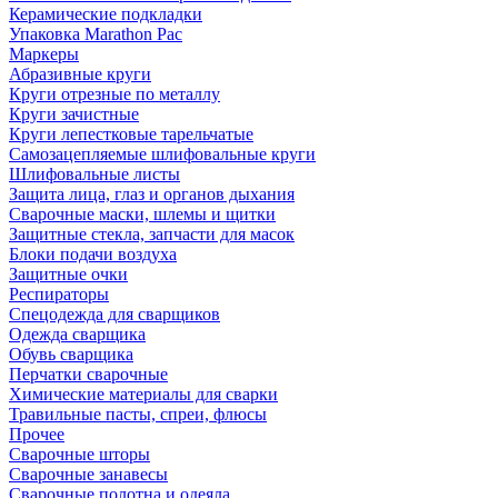
Керамические подкладки
Упаковка Marathon Pac
Маркеры
Абразивные круги
Круги отрезные по металлу
Круги зачистные
Круги лепестковые тарельчатые
Самозацепляемые шлифовальные круги
Шлифовальные листы
Защита лица, глаз и органов дыхания
Сварочные маски, шлемы и щитки
Защитные стекла, запчасти для масок
Блоки подачи воздуха
Защитные очки
Респираторы
Спецодежда для сварщиков
Одежда сварщика
Обувь сварщика
Перчатки сварочные
Химические материалы для сварки
Травильные пасты, спреи, флюсы
Прочее
Сварочные шторы
Сварочные занавесы
Сварочные полотна и одеяла