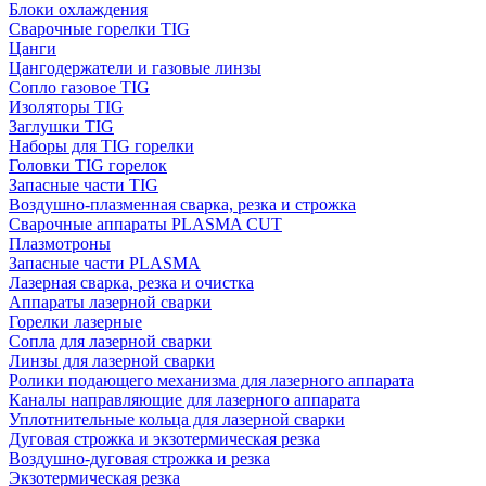
Блоки охлаждения
Сварочные горелки TIG
Цанги
Цангодержатели и газовые линзы
Сопло газовое TIG
Изоляторы TIG
Заглушки TIG
Наборы для TIG горелки
Головки TIG горелок
Запасные части TIG
Воздушно-плазменная сварка, резка и строжка
Сварочные аппараты PLASMA CUT
Плазмотроны
Запасные части PLASMA
Лазерная сварка, резка и очистка
Аппараты лазерной сварки
Горелки лазерные
Сопла для лазерной сварки
Линзы для лазерной сварки
Ролики подающего механизма для лазерного аппарата
Каналы направляющие для лазерного аппарата
Уплотнительные кольца для лазерной сварки
Дуговая строжка и экзотермическая резка
Воздушно-дуговая строжка и резка
Экзотермическая резка