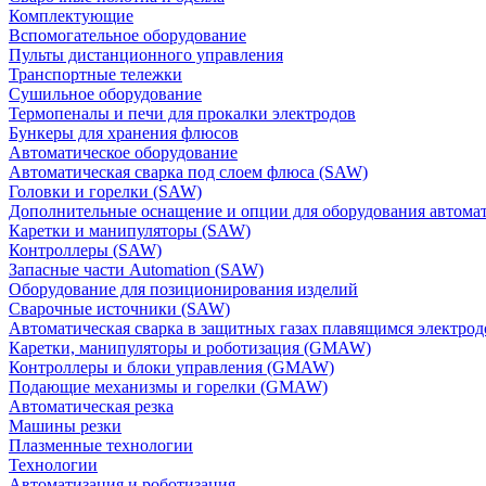
Комплектующие
Вспомогательное оборудование
Пульты дистанционного управления
Транспортные тележки
Сушильное оборудование
Термопеналы и печи для прокалки электродов
Бункеры для хранения флюсов
Автоматическое оборудование
Автоматическая сварка под слоем флюса (SAW)
Головки и горелки (SAW)
Дополнительные оснащение и опции для оборудования автома
Каретки и манипуляторы (SAW)
Контроллеры (SAW)
Запасные части Automation (SAW)
Оборудование для позиционирования изделий
Сварочные источники (SAW)
Автоматическая сварка в защитных газах плавящимся электр
Каретки, манипуляторы и роботизация (GMAW)
Контроллеры и блоки управления (GMAW)
Подающие механизмы и горелки (GMAW)
Автоматическая резка
Машины резки
Плазменные технологии
Технологии
Автоматизация и роботизация