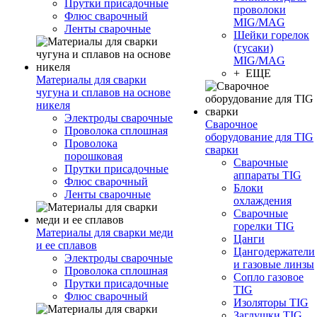
Прутки присадочные
проволоки
Флюс сварочный
MIG/MAG
Ленты сварочные
Шейки горелок
(гусаки)
MIG/MAG
+ ЕЩЕ
Материалы для сварки
чугуна и сплавов на основе
никеля
Электроды сварочные
Сварочное
Проволока сплошная
оборудование для TIG
Проволока
сварки
порошковая
Сварочные
Прутки присадочные
аппараты TIG
Флюс сварочный
Блоки
Ленты сварочные
охлаждения
Сварочные
горелки TIG
Материалы для сварки меди
Цанги
и ее сплавов
Цангодержатели
Электроды сварочные
и газовые линзы
Проволока сплошная
Сопло газовое
Прутки присадочные
TIG
Флюс сварочный
Изоляторы TIG
Заглушки TIG