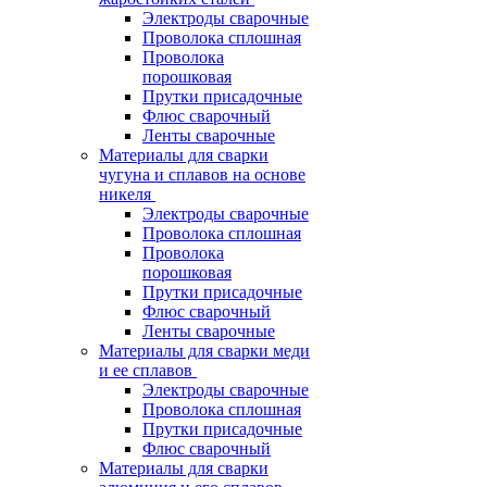
Электроды сварочные
Проволока сплошная
Проволока
порошковая
Прутки присадочные
Флюс сварочный
Ленты сварочные
Материалы для сварки
чугуна и сплавов на основе
никеля
Электроды сварочные
Проволока сплошная
Проволока
порошковая
Прутки присадочные
Флюс сварочный
Ленты сварочные
Материалы для сварки меди
и ее сплавов
Электроды сварочные
Проволока сплошная
Прутки присадочные
Флюс сварочный
Материалы для сварки