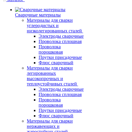
Сварочные материалы
Материалы для сварки
углеродистых и
низколегированных сталей
Электроды сварочные
Проволока сплошная
Проволока
порошковая
Прутки присадочные
Флюс сварочный
Материалы для сварки
легированных
высокопрочных и
теплоустойчивых сталей
Электроды сварочные
Проволока сплошная
Проволока
порошковая
Прутки присадочные
Флюс сварочный
Материалы для сварки
нержавеющих и
жаростойких сталей