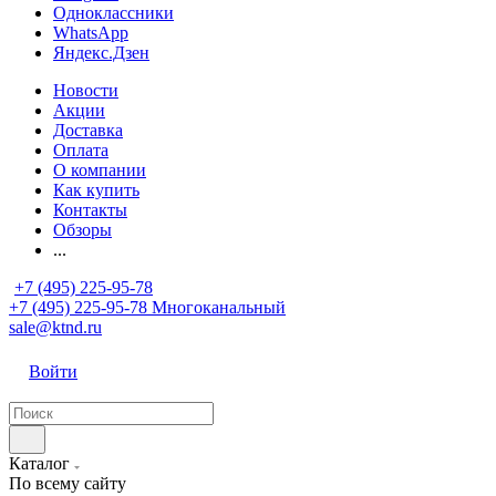
Одноклассники
WhatsApp
Яндекс.Дзен
Новости
Акции
Доставка
Оплата
О компании
Как купить
Контакты
Обзоры
...
+7 (495) 225-95-78
+7 (495) 225-95-78
Многоканальный
sale@ktnd.ru
Войти
Каталог
По всему сайту