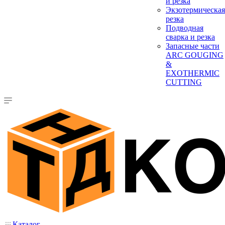
и резка
Экзотермическая
резка
Подводная
сварка и резка
Запасные части
ARC GOUGING
&
EXOTHERMIC
CUTTING
Каталог