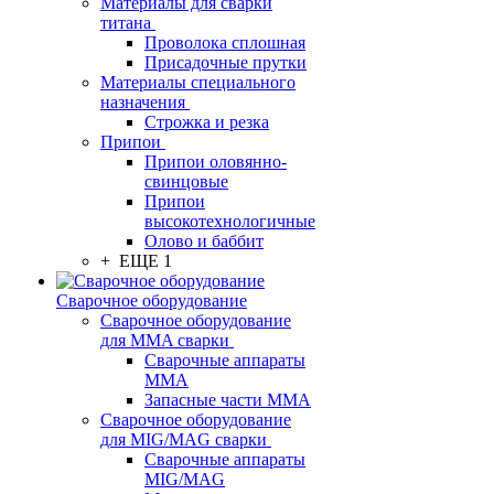
Материалы для сварки
титана
Проволока сплошная
Присадочные прутки
Материалы специального
назначения
Строжка и резка
Припои
Припои оловянно-
свинцовые
Припои
высокотехнологичные
Олово и баббит
+ ЕЩЕ 1
Сварочное оборудование
Сварочное оборудование
для MMA сварки
Сварочные аппараты
MMA
Запасные части MMA
Сварочное оборудование
для MIG/MAG сварки
Сварочные аппараты
MIG/MAG