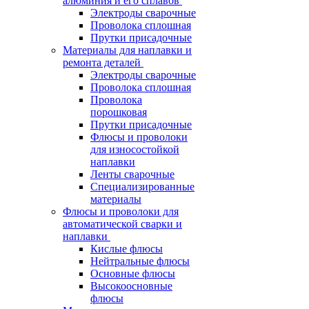
алюминия и его сплавов
Электроды сварочные
Проволока сплошная
Прутки присадочные
Материалы для наплавки и
ремонта деталей
Электроды сварочные
Проволока сплошная
Проволока
порошковая
Прутки присадочные
Флюсы и проволоки
для износостойкой
наплавки
Ленты сварочные
Специализированные
материалы
Флюсы и проволоки для
автоматической сварки и
наплавки
Кислые флюсы
Нейтральные флюсы
Основные флюсы
Высокоосновные
флюсы