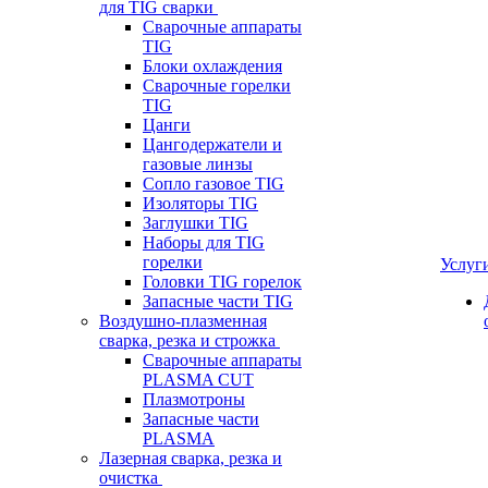
для TIG сварки
Сварочные аппараты
TIG
Блоки охлаждения
Сварочные горелки
TIG
Цанги
Цангодержатели и
газовые линзы
Сопло газовое TIG
Изоляторы TIG
Заглушки TIG
Наборы для TIG
горелки
Услуг
Головки TIG горелок
Запасные части TIG
Воздушно-плазменная
сварка, резка и строжка
Сварочные аппараты
PLASMA CUT
Плазмотроны
Запасные части
PLASMA
Лазерная сварка, резка и
очистка