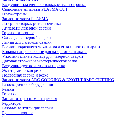
Воздушно-плазменная сварка, резка и строжка
Сварочные аппараты PLASMA CUT
Плазмотроны
Запасные части PLASMA
Лазерная сварка, резка и очистка
Аппараты лазерной сварки
Горелки лазерные
Сопла для лазерной сварки
Линзы для лазерной сварки
Ролики подающего механизма для лазерного аппарата
Каналы направляющие для лазерного аппарата
Уплотнительные кольца для лазерной сварки
Дуговая строжка и экзотермическая резка
Воздушно-дуговая строжка и резка
Экзотермическая резка
Подводная сварка и резка
Запасные части ARC GOUGING & EXOTHERMIC CUTTING
Газосварочное оборудование
Резаки
Горелки
Запчасти к резакам и горелкам
Редукторы
Газовые вентили для сварки
Рукава напорные