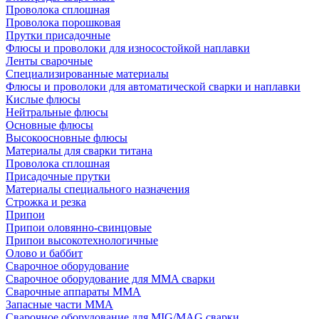
Проволока сплошная
Проволока порошковая
Прутки присадочные
Флюсы и проволоки для износостойкой наплавки
Ленты сварочные
Специализированные материалы
Флюсы и проволоки для автоматической сварки и наплавки
Кислые флюсы
Нейтральные флюсы
Основные флюсы
Высокоосновные флюсы
Материалы для сварки титана
Проволока сплошная
Присадочные прутки
Материалы специального назначения
Строжка и резка
Припои
Припои оловянно-свинцовые
Припои высокотехнологичные
Олово и баббит
Сварочное оборудование
Сварочное оборудование для MMA сварки
Сварочные аппараты MMA
Запасные части MMA
Сварочное оборудование для MIG/MAG сварки