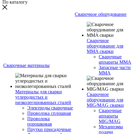
По каталогу
Сварочное оборудование
Сварочное
оборудование для
MMA сварки
Сварочные
аппараты MMA
Сварочные материалы
Запасные части
MMA
Материалы для сварки
Сварочное
углеродистых и
оборудование для
низколегированных сталей
MIG/MAG сварки
Электроды сварочные
Сварочные
Проволока сплошная
аппараты
Проволока
MIG/MAG
порошковая
Механизмы
Прутки присадочные
подачи