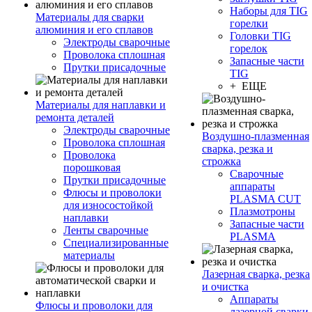
Наборы для TIG
Материалы для сварки
горелки
алюминия и его сплавов
Головки TIG
Электроды сварочные
горелок
Проволока сплошная
Запасные части
Прутки присадочные
TIG
+ ЕЩЕ
Материалы для наплавки и
ремонта деталей
Электроды сварочные
Воздушно-плазменная
Проволока сплошная
сварка, резка и
Проволока
строжка
порошковая
Сварочные
Прутки присадочные
аппараты
Флюсы и проволоки
PLASMA CUT
для износостойкой
Плазмотроны
наплавки
Запасные части
Ленты сварочные
PLASMA
Специализированные
материалы
Лазерная сварка, резка
и очистка
Аппараты
Флюсы и проволоки для
лазерной сварки