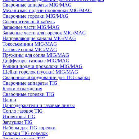
Сварочные аппараты MIG/MAG
Механизмы подачи проволоки MIG/MAG
Сварочные горелки MIG/MAG
Соединительный кабель
Запасные части MIG/MAG
Запасные части для горелок MIG/MAG
Направляющие каналы MIG/MAG
Токосъемники MIG/MAG
Газовые сопла MIG/MAG
Пружины для сопла MIG/MAG
Диффузоры газовые MIG/MAG
Ролики подачи проволоки MIG/MAG
Шейки горелок (гусаки) MIG/MAG
Сварочное оборудование для TIG сварки
Сварочные аппараты TIG
Блоки охлаждения
Сварочные горелки TIG
Цанги
Цангодержатели и газовые линзы
Сопло газовое TIG
Изоляторы TIG
Заглушки TIG
Наборы для TIG горелки
Головки TIG горелок
Запасные части TIG