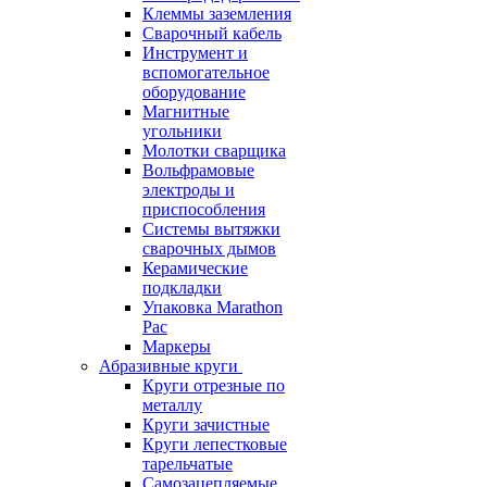
Клеммы заземления
Сварочный кабель
Инструмент и
вспомогательное
оборудование
Магнитные
угольники
Молотки сварщика
Вольфрамовые
электроды и
приспособления
Системы вытяжки
сварочных дымов
Керамические
подкладки
Упаковка Marathon
Pac
Маркеры
Абразивные круги
Круги отрезные по
металлу
Круги зачистные
Круги лепестковые
тарельчатые
Самозацепляемые