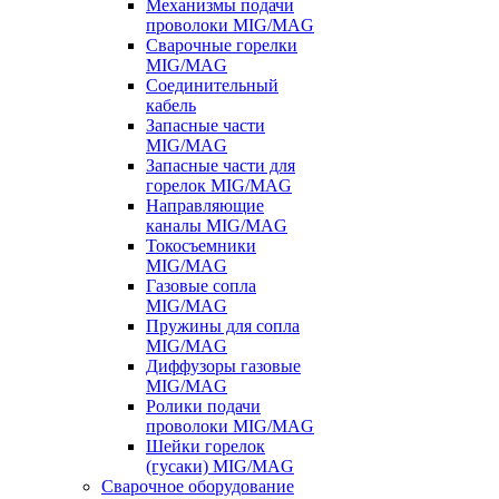
Механизмы подачи
проволоки MIG/MAG
Сварочные горелки
MIG/MAG
Соединительный
кабель
Запасные части
MIG/MAG
Запасные части для
горелок MIG/MAG
Направляющие
каналы MIG/MAG
Токосъемники
MIG/MAG
Газовые сопла
MIG/MAG
Пружины для сопла
MIG/MAG
Диффузоры газовые
MIG/MAG
Ролики подачи
проволоки MIG/MAG
Шейки горелок
(гусаки) MIG/MAG
Сварочное оборудование