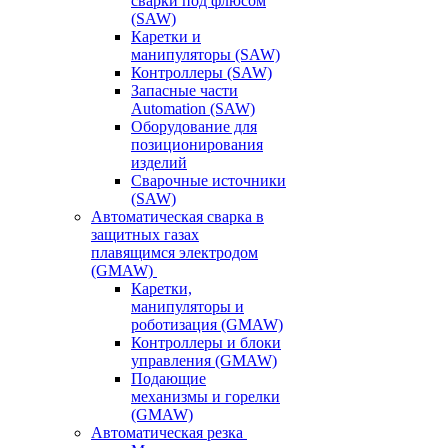
сварки под флюсом
(SAW)
Каретки и
манипуляторы (SAW)
Контроллеры (SAW)
Запасные части
Automation (SAW)
Оборудование для
позиционирования
изделий
Сварочные источники
(SAW)
Автоматическая сварка в
защитных газах
плавящимся электродом
(GMAW)
Каретки,
манипуляторы и
роботизация (GMAW)
Контроллеры и блоки
управления (GMAW)
Подающие
механизмы и горелки
(GMAW)
Автоматическая резка