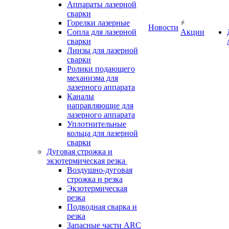
Аппараты лазерной
сварки
Горелки лазерные
Новости
Сопла для лазерной
Акции
сварки
Линзы для лазерной
сварки
Ролики подающего
механизма для
лазерного аппарата
Каналы
направляющие для
лазерного аппарата
Уплотнительные
кольца для лазерной
сварки
Дуговая строжка и
экзотермическая резка
Воздушно-дуговая
строжка и резка
Экзотермическая
резка
Подводная сварка и
резка
Запасные части ARC