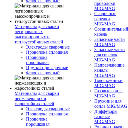
Флюс сварочный
проволоки
MIG/MAG
Сварочные
горелки
MIG/MAG
Материалы для сварки
Соединительны
легированных
кабель
высокопрочных и
Запасные части
теплоустойчивых сталей
MIG/MAG
Электроды сварочные
Запасные части
Проволока сплошная
для горелок
Проволока
MIG/MAG
порошковая
Направляющие
Прутки присадочные
каналы
Флюс сварочный
MIG/MAG
Токосъемники
MIG/MAG
Газовые сопла
Материалы для сварки
MIG/MAG
нержавеющих и
Пружины для
жаростойких сталей
сопла MIG/MAG
Электроды сварочные
Диффузоры
Проволока сплошная
газовые
Проволока
MIG/MAG
порошковая
Ролики подачи