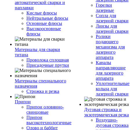
автоматической сварки и
Горелки
наплавки
лазерные
Кислые флюсы
Сопла для
Нейтральные флюсы
лазерной сварки
Основные флюсы
Линзы для
Высокоосновные
лазерной сварки
флюсы
Ролики
подающего
механизма для
Материалы для сварки
лазерного
титана
аппарата
Проволока сплошная
Каналы
Присадочные прутки
направляющие
для лазерного
аппарата
Материалы специального
Уплотнительные
назначения
кольца для
Строжка и резка
лазерной сварки
Припои
Припои оловянно-
Дуговая строжка и
свинцовые
экзотермическая резка
Припои
Воздушно-
высокотехнологичные
дуговая строжка
Олово и баббит