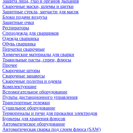
Защита лица, глаз и органов дыхания
Сварочные маски, шлемы и щитки
Защитные стекла, запчасти для масок
Блоки подачи воздуха
Защитные очки
Респираторы
Спецодежда для сварщиков
Одежда сварщика
Обувь сварщика
Перчатки сварочные
Химические материалы для сварки
Травильные пасты, спреи, флюсы
Прочее
Сварочные шторы
Сварочные занавесы
Сварочные полотна и одеяла
Комплектующие
Вспомогательное оборудование
Пульты дистанционного управления
Транспортные тележки
Сушильное оборудование
Термопеналы и печи для прокалки электродов
Бункеры для хранения флюсов
Автоматическое оборудование
Автоматическая сварка под слоем флюса (SAW)