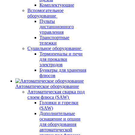
Комплектующие
Вспомогательное
оборудование
Пульты
дистанционного
управления
Транспортные
тележки
Сушильное оборудование
Термопеналы и печи
для прокалки
электродов
Бункеры для хранения
флюсов
Автоматическое оборудование
Автоматическая сварка под
слоем флюса (SAW)
Головки и горелки
(SAW)
Дополнительные
оснащение и опции
для оборудования
автоматической