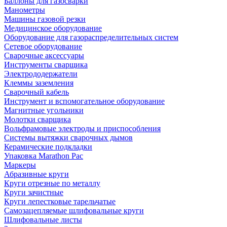
Баллоны для газосварки
Манометры
Машины газовой резки
Медицинское оборудование
Оборудование для газораспределительных систем
Сетевое оборудование
Сварочные аксессуары
Инструменты сварщика
Электрододержатели
Клеммы заземления
Сварочный кабель
Инструмент и вспомогательное оборудование
Магнитные угольники
Молотки сварщика
Вольфрамовые электроды и приспособления
Системы вытяжки сварочных дымов
Керамические подкладки
Упаковка Marathon Pac
Маркеры
Абразивные круги
Круги отрезные по металлу
Круги зачистные
Круги лепестковые тарельчатые
Самозацепляемые шлифовальные круги
Шлифовальные листы