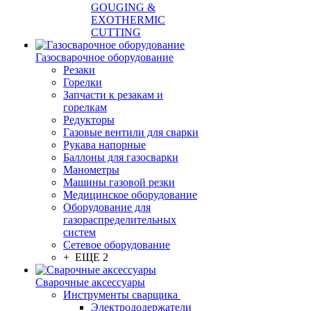
GOUGING &
EXOTHERMIC
CUTTING
Газосварочное оборудование
Резаки
Горелки
Запчасти к резакам и
горелкам
Редукторы
Газовые вентили для сварки
Рукава напорные
Баллоны для газосварки
Манометры
Машины газовой резки
Медицинское оборудование
Оборудование для
газораспределительных
систем
Сетевое оборудование
+ ЕЩЕ 2
Сварочные аксессуары
Инструменты сварщика
Электрододержатели