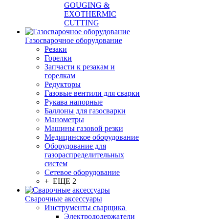
GOUGING &
EXOTHERMIC
CUTTING
Газосварочное оборудование
Резаки
Горелки
Запчасти к резакам и
горелкам
Редукторы
Газовые вентили для сварки
Рукава напорные
Баллоны для газосварки
Манометры
Машины газовой резки
Медицинское оборудование
Оборудование для
газораспределительных
систем
Сетевое оборудование
+ ЕЩЕ 2
Сварочные аксессуары
Инструменты сварщика
Электрододержатели