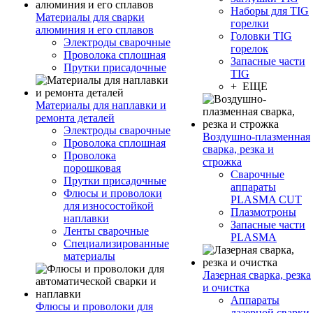
Наборы для TIG
Материалы для сварки
горелки
алюминия и его сплавов
Головки TIG
Электроды сварочные
горелок
Проволока сплошная
Запасные части
Прутки присадочные
TIG
+ ЕЩЕ
Материалы для наплавки и
ремонта деталей
Электроды сварочные
Воздушно-плазменная
Проволока сплошная
сварка, резка и
Проволока
строжка
порошковая
Сварочные
Прутки присадочные
аппараты
Флюсы и проволоки
PLASMA CUT
для износостойкой
Плазмотроны
наплавки
Запасные части
Ленты сварочные
PLASMA
Специализированные
материалы
Лазерная сварка, резка
и очистка
Аппараты
Флюсы и проволоки для
лазерной сварки