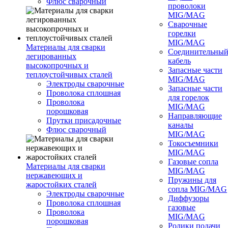
Флюс сварочный
проволоки
MIG/MAG
Сварочные
горелки
MIG/MAG
Материалы для сварки
Соединительны
легированных
кабель
высокопрочных и
Запасные части
теплоустойчивых сталей
MIG/MAG
Электроды сварочные
Запасные части
Проволока сплошная
для горелок
Проволока
MIG/MAG
порошковая
Направляющие
Прутки присадочные
каналы
Флюс сварочный
MIG/MAG
Токосъемники
MIG/MAG
Газовые сопла
Материалы для сварки
MIG/MAG
нержавеющих и
Пружины для
жаростойких сталей
сопла MIG/MAG
Электроды сварочные
Диффузоры
Проволока сплошная
газовые
Проволока
MIG/MAG
порошковая
Ролики подачи