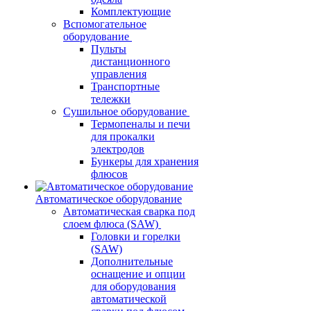
Комплектующие
Вспомогательное
оборудование
Пульты
дистанционного
управления
Транспортные
тележки
Сушильное оборудование
Термопеналы и печи
для прокалки
электродов
Бункеры для хранения
флюсов
Автоматическое оборудование
Автоматическая сварка под
слоем флюса (SAW)
Головки и горелки
(SAW)
Дополнительные
оснащение и опции
для оборудования
автоматической