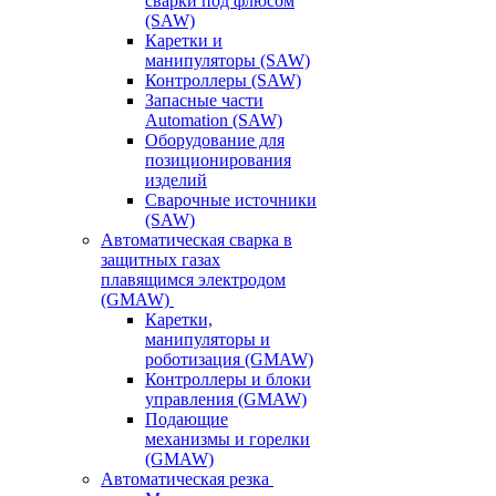
сварки под флюсом
(SAW)
Каретки и
манипуляторы (SAW)
Контроллеры (SAW)
Запасные части
Automation (SAW)
Оборудование для
позиционирования
изделий
Сварочные источники
(SAW)
Автоматическая сварка в
защитных газах
плавящимся электродом
(GMAW)
Каретки,
манипуляторы и
роботизация (GMAW)
Контроллеры и блоки
управления (GMAW)
Подающие
механизмы и горелки
(GMAW)
Автоматическая резка