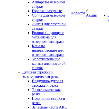
Аппараты лазерной
сварки
Горелки лазерные
Новости
Сопла для лазерной
Акции
сварки
Линзы для лазерной
сварки
Ролики подающего
механизма для
лазерного аппарата
Каналы
направляющие для
лазерного аппарата
Уплотнительные
кольца для лазерной
сварки
Дуговая строжка и
экзотермическая резка
Воздушно-дуговая
строжка и резка
Экзотермическая
резка
Подводная сварка и
резка
Запасные части ARC