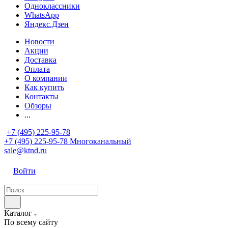
Одноклассники
WhatsApp
Яндекс.Дзен
Новости
Акции
Доставка
Оплата
О компании
Как купить
Контакты
Обзоры
...
+7 (495) 225-95-78
+7 (495) 225-95-78
Многоканальный
sale@ktnd.ru
Войти
Каталог
По всему сайту