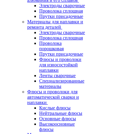
алюминия и его сплавов
Электроды сварочные
Проволока сплошная
Прутки присадочные
Материалы для наплавки и
ремонта деталей
Электроды сварочные
Проволока сплошная
Проволока
порошковая
Прутки присадочные
Флюсы и проволоки
для износостойкой
наплавки
Ленты сварочные
Специализированные
материалы
Флюсы и проволоки для
автоматической сварки и
наплавки
Кислые флюсы
Нейтральные флюсы
Основные флюсы
Высокоосновные
флюсы