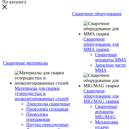
По каталогу
Сварочное оборудование
Сварочное
оборудование для
MMA сварки
Сварочные
аппараты MMA
Сварочные материалы
Запасные части
MMA
Материалы для сварки
Сварочное
углеродистых и
оборудование для
низколегированных сталей
MIG/MAG сварки
Электроды сварочные
Сварочные
Проволока сплошная
аппараты
Проволока
MIG/MAG
порошковая
Механизмы
Прутки присадочные
подачи