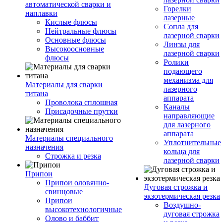
автоматической сварки и
Горелки
наплавки
лазерные
Кислые флюсы
Сопла для
Нейтральные флюсы
лазерной сварки
Основные флюсы
Линзы для
Высокоосновные
лазерной сварки
флюсы
Ролики
подающего
механизма для
Материалы для сварки
лазерного
титана
аппарата
Проволока сплошная
Каналы
Присадочные прутки
направляющие
для лазерного
аппарата
Материалы специального
Уплотнительные
назначения
кольца для
Строжка и резка
лазерной сварки
Припои
Припои оловянно-
Дуговая строжка и
свинцовые
экзотермическая резка
Припои
Воздушно-
высокотехнологичные
дуговая строжка
Олово и баббит