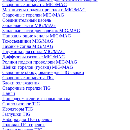
Сварочные аппараты MIG/MAG
Механизмы подачи проволоки MIG/MAG
Сварочные горелки MIG/MAG
Соединительный кабель
Запасные части MIG/MAG
Запасные части для горелок MIG/MAG
Направляющие каналы MIG/MAG
Токосъемники MIG/MAG
Газовые сопла MIG/MAG
Пружины для сопла MIG/MAG
Диффузоры газовые MIG/MAG
Ролики подачи проволоки MIG/MAG
Шейки горелок (гусаки) MIG/MAG
Сварочное оборудование для TIG сварки
Сварочные аппараты TIG
Блоки охлаждения
Сварочные горелки TIG
Цанги
Цангодержатели и газовые линзы
Сопло газовое TIG
Изоляторы TIG
Заглушки TIG
Наборы для TIG горелки
Головки TIG горелок
Запасные части TIG