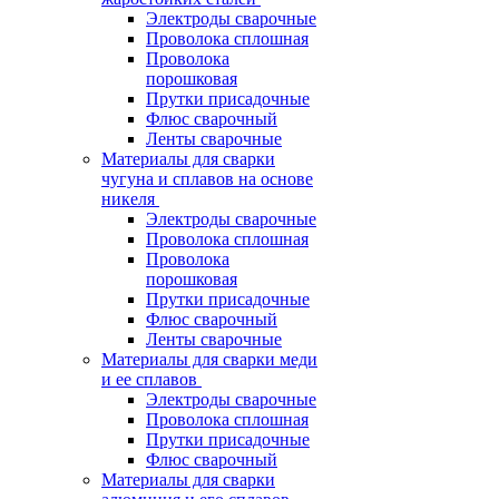
Электроды сварочные
Проволока сплошная
Проволока
порошковая
Прутки присадочные
Флюс сварочный
Ленты сварочные
Материалы для сварки
чугуна и сплавов на основе
никеля
Электроды сварочные
Проволока сплошная
Проволока
порошковая
Прутки присадочные
Флюс сварочный
Ленты сварочные
Материалы для сварки меди
и ее сплавов
Электроды сварочные
Проволока сплошная
Прутки присадочные
Флюс сварочный
Материалы для сварки