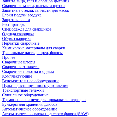
Защита лица, глаз и органов дыхания
Сварочные маски, шлемы и щитки
Защитные стекла, запчасти для масок
Блоки подачи воздуха
Защитные очки
Респираторы
Спецодежда для сварщиков
Одежда сварщика
Обувь сварщика
Перчатки сварочные
Химические материалы для сварки
Травильные пасты, спреи, флюсы
Прочее
Сварочные шторы
Сварочные занавесы
Сварочные полотна и одеяла
Комплектующие
Вспомогательное оборудование
Пульты дистанционного управления
Транспортные тележки
Сушильное оборудование
Термопеналы и печи для прокалки электродов
Бункеры для хранения флюсов
Автоматическое оборудование
Автоматическая сварка под слоем флюса (SAW)