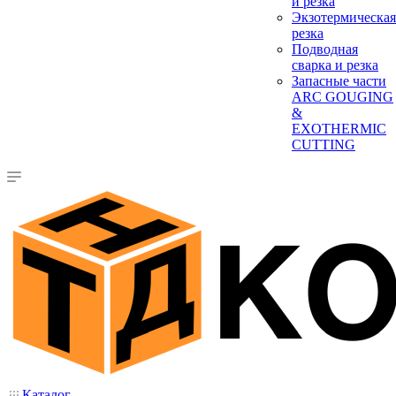
и резка
Экзотермическая
резка
Подводная
сварка и резка
Запасные части
ARC GOUGING
&
EXOTHERMIC
CUTTING
Каталог