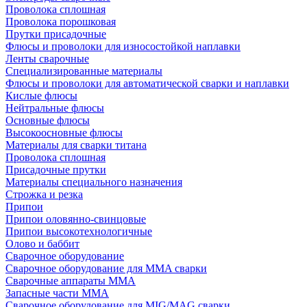
Проволока сплошная
Проволока порошковая
Прутки присадочные
Флюсы и проволоки для износостойкой наплавки
Ленты сварочные
Специализированные материалы
Флюсы и проволоки для автоматической сварки и наплавки
Кислые флюсы
Нейтральные флюсы
Основные флюсы
Высокоосновные флюсы
Материалы для сварки титана
Проволока сплошная
Присадочные прутки
Материалы специального назначения
Строжка и резка
Припои
Припои оловянно-свинцовые
Припои высокотехнологичные
Олово и баббит
Сварочное оборудование
Сварочное оборудование для MMA сварки
Сварочные аппараты MMA
Запасные части MMA
Сварочное оборудование для MIG/MAG сварки