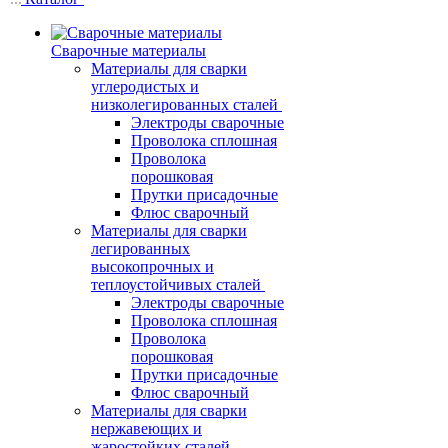
Сварочные материалы
Материалы для сварки
углеродистых и
низколегированных сталей
Электроды сварочные
Проволока сплошная
Проволока
порошковая
Прутки присадочные
Флюс сварочный
Материалы для сварки
легированных
высокопрочных и
теплоустойчивых сталей
Электроды сварочные
Проволока сплошная
Проволока
порошковая
Прутки присадочные
Флюс сварочный
Материалы для сварки
нержавеющих и
жаростойких сталей