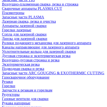
Воздушно-плазменная сварка, резка и строжка
Сварочные аппараты PLASMA CUT
Плазмотроны
Запасные части PLASMA
Лазерная сварка, резка и очистка
Аппараты лазерной сварки
Горелки лазерные
Сопла для лазерной сварки
Линзы для лазерной сварки
Ролики подающего механизма для лазерного аппарата
Каналы направляющие для лазерного аппарата
Уплотнительные кольца для лазерной сварки
Дуговая строжка и экзотермическая резка
Воздушно-дуговая строжка и резка
Экзотермическая резка
Подводная сварка и резка
Запасные части ARC GOUGING & EXOTHERMIC CUTTING
Газосварочное оборудование
Резаки
Горелки
Запчасти к резакам и горелкам
Редукторы
Газовые вентили для сварки
Рукава напорные