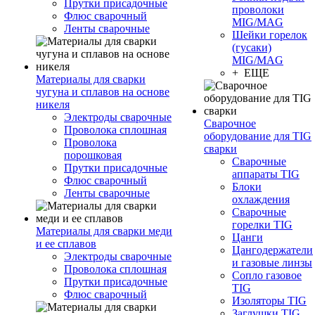
Прутки присадочные
проволоки
Флюс сварочный
MIG/MAG
Ленты сварочные
Шейки горелок
(гусаки)
MIG/MAG
+ ЕЩЕ
Материалы для сварки
чугуна и сплавов на основе
никеля
Электроды сварочные
Сварочное
Проволока сплошная
оборудование для TIG
Проволока
сварки
порошковая
Сварочные
Прутки присадочные
аппараты TIG
Флюс сварочный
Блоки
Ленты сварочные
охлаждения
Сварочные
горелки TIG
Материалы для сварки меди
Цанги
и ее сплавов
Цангодержатели
Электроды сварочные
и газовые линзы
Проволока сплошная
Сопло газовое
Прутки присадочные
TIG
Флюс сварочный
Изоляторы TIG
Заглушки TIG