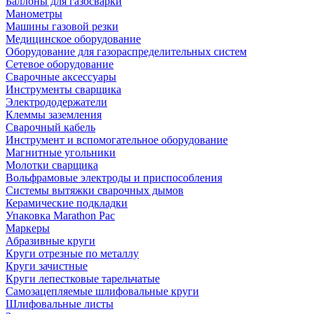
Баллоны для газосварки
Манометры
Машины газовой резки
Медицинское оборудование
Оборудование для газораспределительных систем
Сетевое оборудование
Сварочные аксессуары
Инструменты сварщика
Электрододержатели
Клеммы заземления
Сварочный кабель
Инструмент и вспомогательное оборудование
Магнитные угольники
Молотки сварщика
Вольфрамовые электроды и приспособления
Системы вытяжки сварочных дымов
Керамические подкладки
Упаковка Marathon Pac
Маркеры
Абразивные круги
Круги отрезные по металлу
Круги зачистные
Круги лепестковые тарельчатые
Самозацепляемые шлифовальные круги
Шлифовальные листы