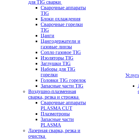
для TIG сварки
Сварочные аппараты
TIG
Блоки охлаждения
Сварочные горелки
TIG
Цанги
Цангодержатели и
газовые линзы
Сопло газовое TIG
Изоляторы TIG
Заглушки TIG
Наборы для TIG
горелки
Услуг
Головки TIG горелок
Запасные части TIG
Воздушно-плазменная
сварка, резка и строжка
Сварочные аппараты
PLASMA CUT
Плазмотроны
Запасные части
PLASMA
Лазерная сварка, резка и
очистка