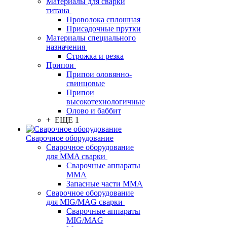
Материалы для сварки
титана
Проволока сплошная
Присадочные прутки
Материалы специального
назначения
Строжка и резка
Припои
Припои оловянно-
свинцовые
Припои
высокотехнологичные
Олово и баббит
+ ЕЩЕ 1
Сварочное оборудование
Сварочное оборудование
для MMA сварки
Сварочные аппараты
MMA
Запасные части MMA
Сварочное оборудование
для MIG/MAG сварки
Сварочные аппараты
MIG/MAG