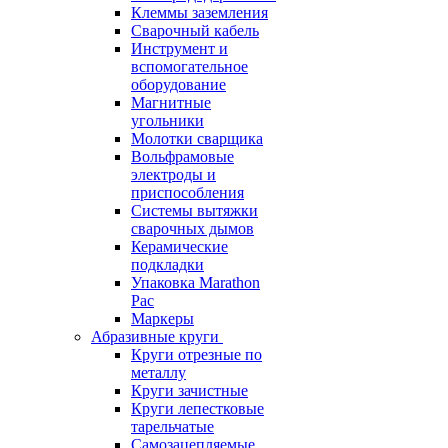
Клеммы заземления
Сварочный кабель
Инструмент и
вспомогательное
оборудование
Магнитные
угольники
Молотки сварщика
Вольфрамовые
электроды и
приспособления
Системы вытяжки
сварочных дымов
Керамические
подкладки
Упаковка Marathon
Pac
Маркеры
Абразивные круги
Круги отрезные по
металлу
Круги зачистные
Круги лепестковые
тарельчатые
Самозацепляемые