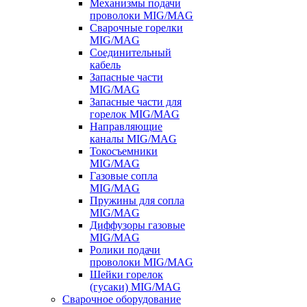
Механизмы подачи
проволоки MIG/MAG
Сварочные горелки
MIG/MAG
Соединительный
кабель
Запасные части
MIG/MAG
Запасные части для
горелок MIG/MAG
Направляющие
каналы MIG/MAG
Токосъемники
MIG/MAG
Газовые сопла
MIG/MAG
Пружины для сопла
MIG/MAG
Диффузоры газовые
MIG/MAG
Ролики подачи
проволоки MIG/MAG
Шейки горелок
(гусаки) MIG/MAG
Сварочное оборудование