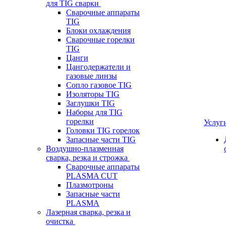
для TIG сварки
Сварочные аппараты
TIG
Блоки охлаждения
Сварочные горелки
TIG
Цанги
Цангодержатели и
газовые линзы
Сопло газовое TIG
Изоляторы TIG
Заглушки TIG
Наборы для TIG
горелки
Услуг
Головки TIG горелок
Запасные части TIG
Воздушно-плазменная
сварка, резка и строжка
Сварочные аппараты
PLASMA CUT
Плазмотроны
Запасные части
PLASMA
Лазерная сварка, резка и
очистка