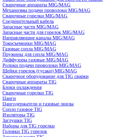
Сварочные аппараты MIG/MAG
Механизмы подачи проволоки MIG/MAG
Сварочные горелки MIG/MAG
Соединительный кабель
Запасные части MIG/MAG
Запасные части для горелок MIG/MAG
Направляющие каналы MIG/MAG
Токосъемники MIG/MAG
Газовые сопла MIG/MAG
Пружины для сопла MIG/MAG
Диффузоры газовые MIG/MAG
Ролики подачи проволоки MIG/MAG
Шейки горелок (гусаки) MIG/MAG
Сварочное оборудование для TIG сварки
Сварочные аппараты TIG
Блоки охлаждения
Сварочные горелки TIG
Цанги
Цангодержатели и газовые линзы
Сопло газовое TIG
Изоляторы TIG
Заглушки TIG
Наборы для TIG горелки
Головки TIG горелок
Запасные части TIG