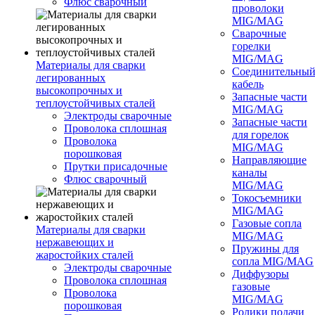
Флюс сварочный
проволоки
MIG/MAG
Сварочные
горелки
MIG/MAG
Материалы для сварки
Соединительны
легированных
кабель
высокопрочных и
Запасные части
теплоустойчивых сталей
MIG/MAG
Электроды сварочные
Запасные части
Проволока сплошная
для горелок
Проволока
MIG/MAG
порошковая
Направляющие
Прутки присадочные
каналы
Флюс сварочный
MIG/MAG
Токосъемники
MIG/MAG
Газовые сопла
Материалы для сварки
MIG/MAG
нержавеющих и
Пружины для
жаростойких сталей
сопла MIG/MAG
Электроды сварочные
Диффузоры
Проволока сплошная
газовые
Проволока
MIG/MAG
порошковая
Ролики подачи