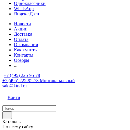
Одноклассники
WhatsApp
Яндекс.Дзен
Новости
Акции
Доставка
Оплата
О компании
Как купить
Контакты
Обзоры
...
+7 (495) 225-95-78
+7 (495) 225-95-78
Многоканальный
sale@ktnd.ru
Войти
Каталог
По всему сайту