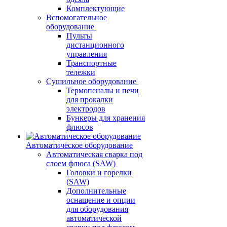
Комплектующие
Вспомогательное
оборудование
Пульты
дистанционного
управления
Транспортные
тележки
Сушильное оборудование
Термопеналы и печи
для прокалки
электродов
Бункеры для хранения
флюсов
Автоматическое оборудование
Автоматическая сварка под
слоем флюса (SAW)
Головки и горелки
(SAW)
Дополнительные
оснащение и опции
для оборудования
автоматической