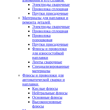
алюминия и его сплавов
Электроды сварочные
Проволока сплошная
Прутки присадочные
Материалы для наплавки и
ремонта деталей
Электроды сварочные
Проволока сплошная
Проволока
порошковая
Прутки присадочные
Флюсы и проволоки
для износостойкой
наплавки
Ленты сварочные
Специализированные
материалы
Флюсы и проволоки для
автоматической сварки и
наплавки
Кислые флюсы
Нейтральные флюсы
Основные флюсы
Высокоосновные
флюсы