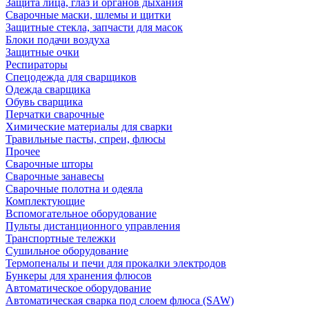
Защита лица, глаз и органов дыхания
Сварочные маски, шлемы и щитки
Защитные стекла, запчасти для масок
Блоки подачи воздуха
Защитные очки
Респираторы
Спецодежда для сварщиков
Одежда сварщика
Обувь сварщика
Перчатки сварочные
Химические материалы для сварки
Травильные пасты, спреи, флюсы
Прочее
Сварочные шторы
Сварочные занавесы
Сварочные полотна и одеяла
Комплектующие
Вспомогательное оборудование
Пульты дистанционного управления
Транспортные тележки
Сушильное оборудование
Термопеналы и печи для прокалки электродов
Бункеры для хранения флюсов
Автоматическое оборудование
Автоматическая сварка под слоем флюса (SAW)