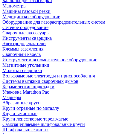
Баллоны для газосварки
Манометры
Машины газовой резки
Медицинское оборудование
Оборудование для газораспределительных систем
Сетевое оборудование
Сварочные аксессуары
Инструменты сварщика
Электрододержатели
Клеммы заземления
Сварочный кабель
Инструмент и вспомогательное оборудование
Магнитные угольники
Молотки сварщика
Вольфрамовые электроды и приспособления
Системы вытяжки сварочных дымов
Керамические подкладки
Упаковка Marathon Pac
Маркеры
Абразивные круги
Круги отрезные по металлу
Круги зачистные
Круги лепестковые тарельчатые
Самозацепляемые шлифовальные круги
Шлифовальные листы