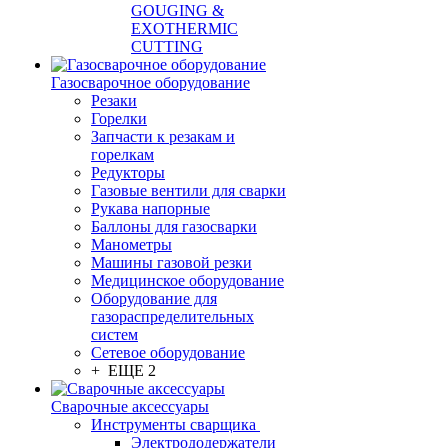
GOUGING &
EXOTHERMIC
CUTTING
Газосварочное оборудование
Резаки
Горелки
Запчасти к резакам и
горелкам
Редукторы
Газовые вентили для сварки
Рукава напорные
Баллоны для газосварки
Манометры
Машины газовой резки
Медицинское оборудование
Оборудование для
газораспределительных
систем
Сетевое оборудование
+ ЕЩЕ 2
Сварочные аксессуары
Инструменты сварщика
Электрододержатели