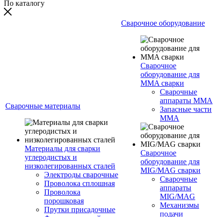
По каталогу
Сварочное оборудование
Сварочное
оборудование для
MMA сварки
Сварочные
аппараты MMA
Сварочные материалы
Запасные части
MMA
Материалы для сварки
Сварочное
углеродистых и
оборудование для
низколегированных сталей
MIG/MAG сварки
Электроды сварочные
Сварочные
Проволока сплошная
аппараты
Проволока
MIG/MAG
порошковая
Механизмы
Прутки присадочные
подачи