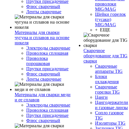
Прутки присадочные
проволоки
Флюс сварочный
MIG/MAG
Ленты сварочные
Шейки горелок
(гусаки)
MIG/MAG
+ ЕЩЕ
Материалы для сварки
чугуна и сплавов на основе
никеля
Электроды сварочные
Сварочное
Проволока сплошная
оборудование для TIG
Проволока
сварки
порошковая
Сварочные
Прутки присадочные
аппараты TIG
Флюс сварочный
Блоки
Ленты сварочные
охлаждения
Сварочные
горелки TIG
Материалы для сварки меди
Цанги
и ее сплавов
Цангодержатели
Электроды сварочные
и газовые линзы
Проволока сплошная
Сопло газовое
Прутки присадочные
TIG
Флюс сварочный
Изоляторы TIG
Заглушки TIG