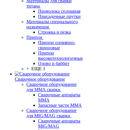
Материалы для сварки
титана
Проволока сплошная
Присадочные прутки
Материалы специального
назначения
Строжка и резка
Припои
Припои оловянно-
свинцовые
Припои
высокотехнологичные
Олово и баббит
+ ЕЩЕ 1
Сварочное оборудование
Сварочное оборудование
для MMA сварки
Сварочные аппараты
MMA
Запасные части MMA
Сварочное оборудование
для MIG/MAG сварки
Сварочные аппараты
MIG/MAG