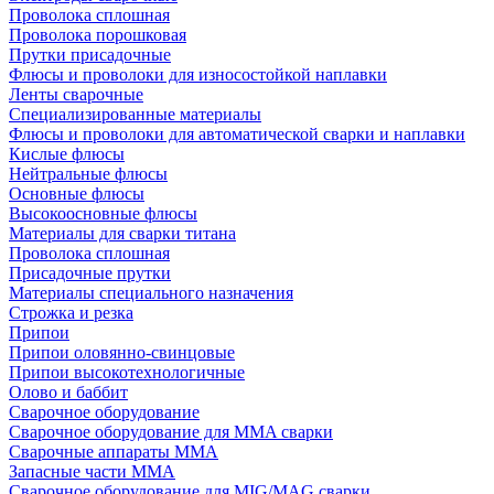
Проволока сплошная
Проволока порошковая
Прутки присадочные
Флюсы и проволоки для износостойкой наплавки
Ленты сварочные
Специализированные материалы
Флюсы и проволоки для автоматической сварки и наплавки
Кислые флюсы
Нейтральные флюсы
Основные флюсы
Высокоосновные флюсы
Материалы для сварки титана
Проволока сплошная
Присадочные прутки
Материалы специального назначения
Строжка и резка
Припои
Припои оловянно-свинцовые
Припои высокотехнологичные
Олово и баббит
Сварочное оборудование
Сварочное оборудование для MMA сварки
Сварочные аппараты MMA
Запасные части MMA
Сварочное оборудование для MIG/MAG сварки