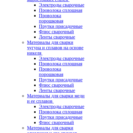
Электроды сварочные
Проволока сплошная
Проволока
порошковая
Прутки присадочные
Флюс сварочный
Ленты сварочные
Материалы для сварки
чугуна и сплавов на основе
никеля
Электроды сварочные
Проволока сплошная
Проволока
порошковая
Прутки присадочные
Флюс сварочный
Ленты сварочные
Материалы для сварки меди
и ее сплавов
Электроды сварочные
Проволока сплошная
Прутки присадочные
Флюс сварочный
Материалы для сварки