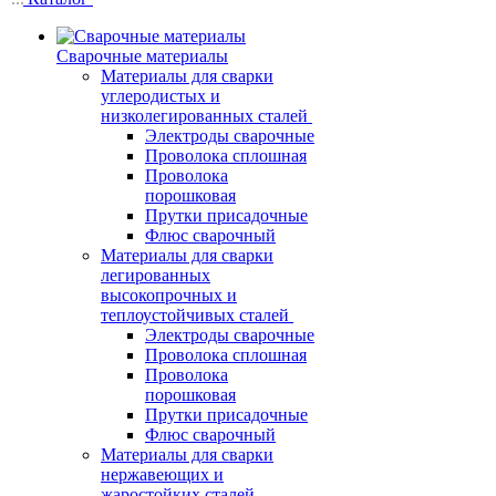
Сварочные материалы
Материалы для сварки
углеродистых и
низколегированных сталей
Электроды сварочные
Проволока сплошная
Проволока
порошковая
Прутки присадочные
Флюс сварочный
Материалы для сварки
легированных
высокопрочных и
теплоустойчивых сталей
Электроды сварочные
Проволока сплошная
Проволока
порошковая
Прутки присадочные
Флюс сварочный
Материалы для сварки
нержавеющих и
жаростойких сталей