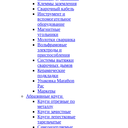
Клеммы заземления
Сварочный кабель
Инструмент и
вспомогательное
оборудование
Магнитные
угольники
Молотки сварщика
Вольфрамовые
электроды и
приспособления
Системы вытяжки
сварочных дымов
Керамические
подкладки
Упаковка Marathon
Pac
Маркеры
Абразивные круги
Круги отрезные по
металлу
Круги зачистные
Круги лепестковые
тарельчатые
Самозацепляемые