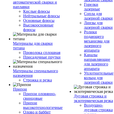
автоматической сварки и
Горелки
наплавки
лазерные
Кислые флюсы
Сопла для
Нейтральные флюсы
лазерной сварки
Основные флюсы
Линзы для
Высокоосновные
лазерной сварки
флюсы
Ролики
подающего
механизма для
Материалы для сварки
лазерного
титана
аппарата
Проволока сплошная
Каналы
Присадочные прутки
направляющие
для лазерного
аппарата
Материалы специального
Уплотнительные
назначения
кольца для
Строжка и резка
лазерной сварки
Припои
Припои оловянно-
Дуговая строжка и
свинцовые
экзотермическая резка
Припои
Воздушно-
высокотехнологичные
дуговая строжка
Олово и баббит