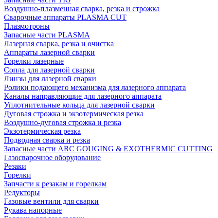
Воздушно-плазменная сварка, резка и строжка
Сварочные аппараты PLASMA CUT
Плазмотроны
Запасные части PLASMA
Лазерная сварка, резка и очистка
Аппараты лазерной сварки
Горелки лазерные
Сопла для лазерной сварки
Линзы для лазерной сварки
Ролики подающего механизма для лазерного аппарата
Каналы направляющие для лазерного аппарата
Уплотнительные кольца для лазерной сварки
Дуговая строжка и экзотермическая резка
Воздушно-дуговая строжка и резка
Экзотермическая резка
Подводная сварка и резка
Запасные части ARC GOUGING & EXOTHERMIC CUTTING
Газосварочное оборудование
Резаки
Горелки
Запчасти к резакам и горелкам
Редукторы
Газовые вентили для сварки
Рукава напорные