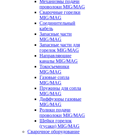
Механизмы подачи
проволоки MIG/MAG
Сварочные горелки
MIG/MAG
Соединительный
кабель
Запасные части
MIG/MAG
Запасные части для
горелок MIG/MAG
Направляющие
каналы MIG/MAG
Токосъемники
MIG/MAG
Газовые сопла
MIG/MAG
Пружины для сопла
MIG/MAG
Диффузоры газовые
MIG/MAG
Ролики подачи
проволоки MIG/MAG
Шейки горелок
(гусаки) MIG/MAG
Сварочное оборудование