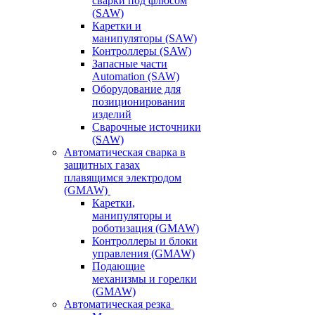
сварки под флюсом
(SAW)
Каретки и
манипуляторы (SAW)
Контроллеры (SAW)
Запасные части
Automation (SAW)
Оборудование для
позиционирования
изделий
Сварочные источники
(SAW)
Автоматическая сварка в
защитных газах
плавящимся электродом
(GMAW)
Каретки,
манипуляторы и
роботизация (GMAW)
Контроллеры и блоки
управления (GMAW)
Подающие
механизмы и горелки
(GMAW)
Автоматическая резка