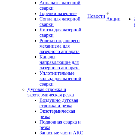
Аппараты лазерной
сварки
Горелки лазерные
Новости
Сопла для лазерной
Акции
сварки
Линзы для лазерной
сварки
Ролики подающего
механизма для
лазерного аппарата
Каналы
направляющие для
лазерного аппарата
Уплотнительные
кольца для лазерной
сварки
Дуговая строжка и
экзотермическая резка
Воздушно-дуговая
строжка и резка
Экзотермическая
резка
Подводная сварка и
резка
Запасные части ARC