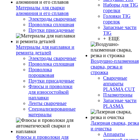
Наборы для TIG
Материалы для сварки
горелки
алюминия и его сплавов
Головки TIG
Электроды сварочные
горелок
Проволока сплошная
Запасные части
Прутки присадочные
TIG
+ ЕЩЕ
Материалы для наплавки и
ремонта деталей
Электроды сварочные
Воздушно-плазменная
Проволока сплошная
сварка, резка и
Проволока
строжка
порошковая
Сварочные
Прутки присадочные
аппараты
Флюсы и проволоки
PLASMA CUT
для износостойкой
Плазмотроны
наплавки
Запасные части
Ленты сварочные
PLASMA
Специализированные
материалы
Лазерная сварка, резка
и очистка
Аппараты
Флюсы и проволоки для
лазерной сварки