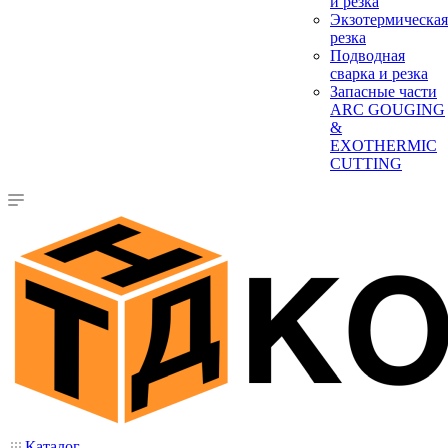
и резка
Экзотермическая
резка
Подводная
сварка и резка
Запасные части
ARC GOUGING
&
EXOTHERMIC
CUTTING
Каталог