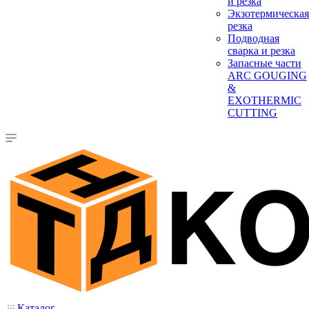
и резка
Экзотермическая
резка
Подводная
сварка и резка
Запасные части
ARC GOUGING
&
EXOTHERMIC
CUTTING
Каталог