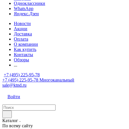
Одноклассники
WhatsApp
Яндекс.Дзен
Новости
Акции
Доставка
Оплата
О компании
Как купить
Контакты
Обзоры
...
+7 (495) 225-95-78
+7 (495) 225-95-78
Многоканальный
sale@ktnd.ru
Войти
Каталог
По всему сайту