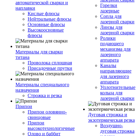
автоматической сварки и
Горелки
наплавки
лазерные
Кислые флюсы
Сопла для
Нейтральные флюсы
лазерной сварки
Основные флюсы
Линзы для
Высокоосновные
лазерной сварки
флюсы
Ролики
подающего
механизма для
Материалы для сварки
лазерного
титана
аппарата
Проволока сплошная
Каналы
Присадочные прутки
направляющие
для лазерного
аппарата
Материалы специального
Уплотнительные
назначения
кольца для
Строжка и резка
лазерной сварки
Припои
Припои оловянно-
Дуговая строжка и
свинцовые
экзотермическая резка
Припои
Воздушно-
высокотехнологичные
дуговая строжка
Олово и баббит