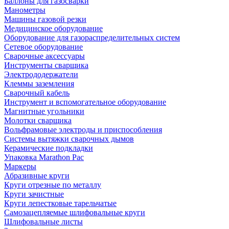
Баллоны для газосварки
Манометры
Машины газовой резки
Медицинское оборудование
Оборудование для газораспределительных систем
Сетевое оборудование
Сварочные аксессуары
Инструменты сварщика
Электрододержатели
Клеммы заземления
Сварочный кабель
Инструмент и вспомогательное оборудование
Магнитные угольники
Молотки сварщика
Вольфрамовые электроды и приспособления
Системы вытяжки сварочных дымов
Керамические подкладки
Упаковка Marathon Pac
Маркеры
Абразивные круги
Круги отрезные по металлу
Круги зачистные
Круги лепестковые тарельчатые
Самозацепляемые шлифовальные круги
Шлифовальные листы