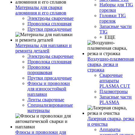
Наборы для TIG
Материалы для сварки
горелки
алюминия и его сплавов
Головки TIG
Электроды сварочные
горелок
Проволока сплошная
Запасные части
Прутки присадочные
TIG
+ ЕЩЕ
Материалы для наплавки и
ремонта деталей
Электроды сварочные
Воздушно-плазменная
Проволока сплошная
сварка, резка и
Проволока
строжка
порошковая
Сварочные
Прутки присадочные
аппараты
Флюсы и проволоки
PLASMA CUT
для износостойкой
Плазмотроны
наплавки
Запасные части
Ленты сварочные
PLASMA
Специализированные
материалы
Лазерная сварка, резка
и очистка
Аппараты
Флюсы и проволоки для
лазерной сварки