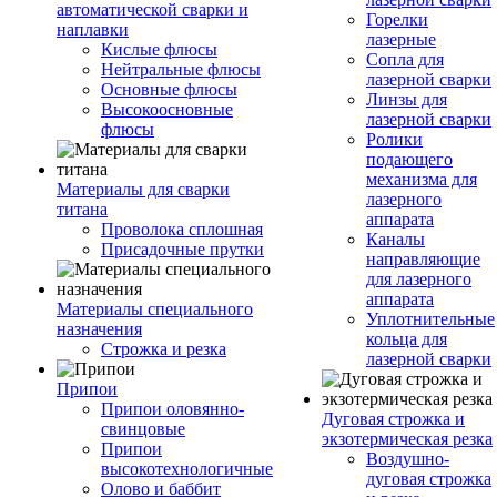
автоматической сварки и
Горелки
наплавки
лазерные
Кислые флюсы
Сопла для
Нейтральные флюсы
лазерной сварки
Основные флюсы
Линзы для
Высокоосновные
лазерной сварки
флюсы
Ролики
подающего
механизма для
Материалы для сварки
лазерного
титана
аппарата
Проволока сплошная
Каналы
Присадочные прутки
направляющие
для лазерного
аппарата
Материалы специального
Уплотнительные
назначения
кольца для
Строжка и резка
лазерной сварки
Припои
Припои оловянно-
Дуговая строжка и
свинцовые
экзотермическая резка
Припои
Воздушно-
высокотехнологичные
дуговая строжка
Олово и баббит