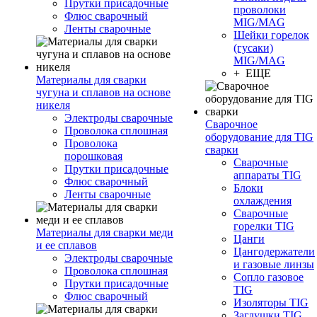
Прутки присадочные
проволоки
Флюс сварочный
MIG/MAG
Ленты сварочные
Шейки горелок
(гусаки)
MIG/MAG
+ ЕЩЕ
Материалы для сварки
чугуна и сплавов на основе
никеля
Электроды сварочные
Сварочное
Проволока сплошная
оборудование для TIG
Проволока
сварки
порошковая
Сварочные
Прутки присадочные
аппараты TIG
Флюс сварочный
Блоки
Ленты сварочные
охлаждения
Сварочные
горелки TIG
Материалы для сварки меди
Цанги
и ее сплавов
Цангодержатели
Электроды сварочные
и газовые линзы
Проволока сплошная
Сопло газовое
Прутки присадочные
TIG
Флюс сварочный
Изоляторы TIG
Заглушки TIG