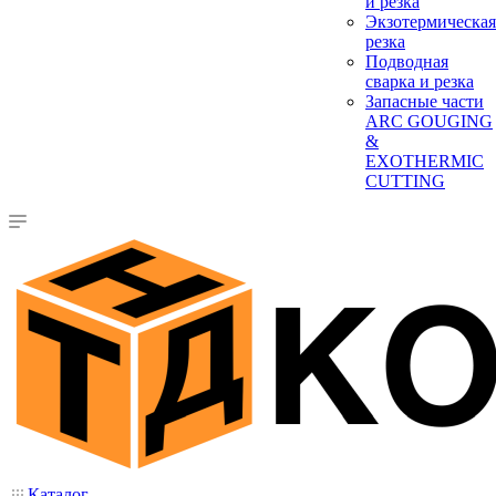
и резка
Экзотермическая
резка
Подводная
сварка и резка
Запасные части
ARC GOUGING
&
EXOTHERMIC
CUTTING
Каталог