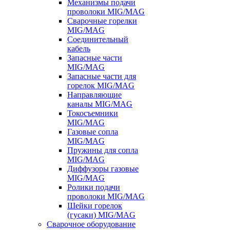
Механизмы подачи
проволоки MIG/MAG
Сварочные горелки
MIG/MAG
Соединительный
кабель
Запасные части
MIG/MAG
Запасные части для
горелок MIG/MAG
Направляющие
каналы MIG/MAG
Токосъемники
MIG/MAG
Газовые сопла
MIG/MAG
Пружины для сопла
MIG/MAG
Диффузоры газовые
MIG/MAG
Ролики подачи
проволоки MIG/MAG
Шейки горелок
(гусаки) MIG/MAG
Сварочное оборудование