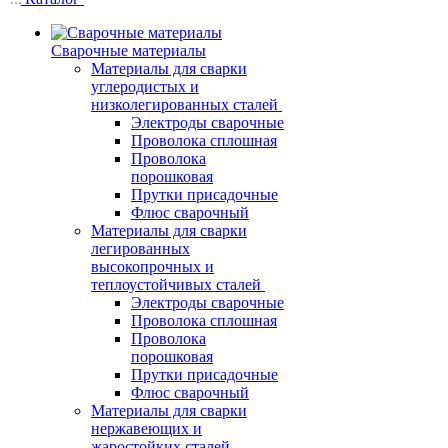
Сварочные материалы
Материалы для сварки
углеродистых и
низколегированных сталей
Электроды сварочные
Проволока сплошная
Проволока
порошковая
Прутки присадочные
Флюс сварочный
Материалы для сварки
легированных
высокопрочных и
теплоустойчивых сталей
Электроды сварочные
Проволока сплошная
Проволока
порошковая
Прутки присадочные
Флюс сварочный
Материалы для сварки
нержавеющих и
жаростойких сталей