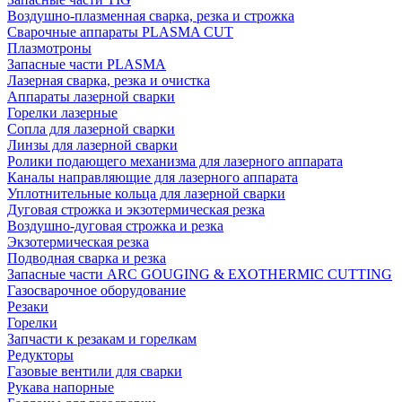
Воздушно-плазменная сварка, резка и строжка
Сварочные аппараты PLASMA CUT
Плазмотроны
Запасные части PLASMA
Лазерная сварка, резка и очистка
Аппараты лазерной сварки
Горелки лазерные
Сопла для лазерной сварки
Линзы для лазерной сварки
Ролики подающего механизма для лазерного аппарата
Каналы направляющие для лазерного аппарата
Уплотнительные кольца для лазерной сварки
Дуговая строжка и экзотермическая резка
Воздушно-дуговая строжка и резка
Экзотермическая резка
Подводная сварка и резка
Запасные части ARC GOUGING & EXOTHERMIC CUTTING
Газосварочное оборудование
Резаки
Горелки
Запчасти к резакам и горелкам
Редукторы
Газовые вентили для сварки
Рукава напорные