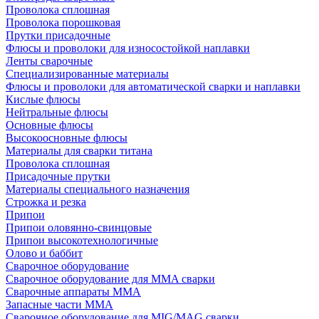
Проволока сплошная
Проволока порошковая
Прутки присадочные
Флюсы и проволоки для износостойкой наплавки
Ленты сварочные
Специализированные материалы
Флюсы и проволоки для автоматической сварки и наплавки
Кислые флюсы
Нейтральные флюсы
Основные флюсы
Высокоосновные флюсы
Материалы для сварки титана
Проволока сплошная
Присадочные прутки
Материалы специального назначения
Строжка и резка
Припои
Припои оловянно-свинцовые
Припои высокотехнологичные
Олово и баббит
Сварочное оборудование
Сварочное оборудование для MMA сварки
Сварочные аппараты MMA
Запасные части MMA
Сварочное оборудование для MIG/MAG сварки