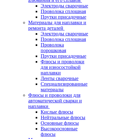
алюминия и его сплавов
Электроды сварочные
Проволока сплошная
Прутки присадочные
Материалы для наплавки и
ремонта деталей
Электроды сварочные
Проволока сплошная
Проволока
порошковая
Прутки присадочные
Флюсы и проволоки
для износостойкой
наплавки
Ленты сварочные
Специализированные
материалы
Флюсы и проволоки для
автоматической сварки и
наплавки
Кислые флюсы
Нейтральные флюсы
Основные флюсы
Высокоосновные
флюсы