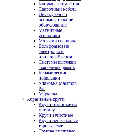
Клеммы заземления
Сварочный кабель
Инструмент и
вспомогательное
оборудование
Магнитные
угольники
Молотки сварщика
Вольфрамовые
электроды и
приспособления
Системы вытяжки
сварочных дымов
Керамические
подкладки
Упаковка Marathon
Pac
Маркеры
Абразивные круги
Круги отрезные по
металлу
Круги зачистные
Круги лепестковые
тарельчатые
Самозацепляемые