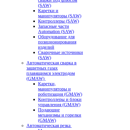
сварки под флюсом
(SAW)
Каретки и
манипуляторы (SAW)
Контроллеры (SAW)
Запасные части
Automation (SAW)
Оборудование для
позиционирования
изделий
Сварочные источники
(SAW)
Автоматическая сварка в
защитных газах
плавящимся электродом
(GMAW)
Каретки,
манипуляторы и
роботизация (GMAW)
Контроллеры и блоки
управления (GMAW)
Подающие
механизмы и горелки
(GMAW)
Автоматическая резка