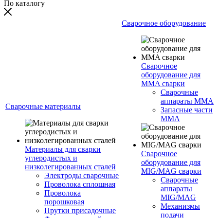
По каталогу
Сварочное оборудование
Сварочное
оборудование для
MMA сварки
Сварочные
аппараты MMA
Сварочные материалы
Запасные части
MMA
Материалы для сварки
Сварочное
углеродистых и
оборудование для
низколегированных сталей
MIG/MAG сварки
Электроды сварочные
Сварочные
Проволока сплошная
аппараты
Проволока
MIG/MAG
порошковая
Механизмы
Прутки присадочные
подачи