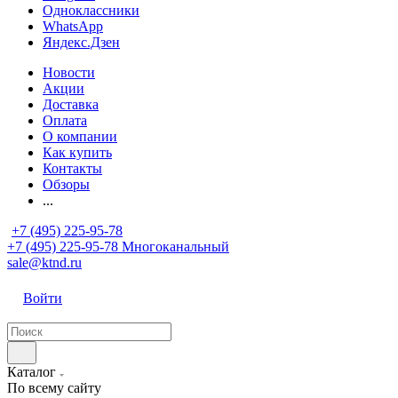
Одноклассники
WhatsApp
Яндекс.Дзен
Новости
Акции
Доставка
Оплата
О компании
Как купить
Контакты
Обзоры
...
+7 (495) 225-95-78
+7 (495) 225-95-78
Многоканальный
sale@ktnd.ru
Войти
Каталог
По всему сайту