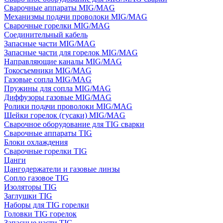
Сварочные аппараты MIG/MAG
Механизмы подачи проволоки MIG/MAG
Сварочные горелки MIG/MAG
Соединительный кабель
Запасные части MIG/MAG
Запасные части для горелок MIG/MAG
Направляющие каналы MIG/MAG
Токосъемники MIG/MAG
Газовые сопла MIG/MAG
Пружины для сопла MIG/MAG
Диффузоры газовые MIG/MAG
Ролики подачи проволоки MIG/MAG
Шейки горелок (гусаки) MIG/MAG
Сварочное оборудование для TIG сварки
Сварочные аппараты TIG
Блоки охлаждения
Сварочные горелки TIG
Цанги
Цангодержатели и газовые линзы
Сопло газовое TIG
Изоляторы TIG
Заглушки TIG
Наборы для TIG горелки
Головки TIG горелок
Запасные части TIG