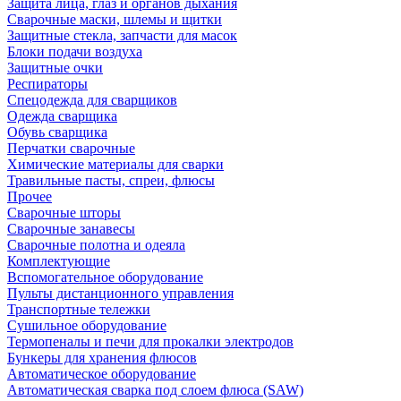
Защита лица, глаз и органов дыхания
Сварочные маски, шлемы и щитки
Защитные стекла, запчасти для масок
Блоки подачи воздуха
Защитные очки
Респираторы
Спецодежда для сварщиков
Одежда сварщика
Обувь сварщика
Перчатки сварочные
Химические материалы для сварки
Травильные пасты, спреи, флюсы
Прочее
Сварочные шторы
Сварочные занавесы
Сварочные полотна и одеяла
Комплектующие
Вспомогательное оборудование
Пульты дистанционного управления
Транспортные тележки
Сушильное оборудование
Термопеналы и печи для прокалки электродов
Бункеры для хранения флюсов
Автоматическое оборудование
Автоматическая сварка под слоем флюса (SAW)