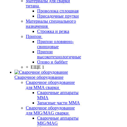
Материалы для сварки
титана
Проволока сплошная
Присадочные прутки
Материалы специального
назначения
Строжка и резка
Припои
Припои оловянно-
свинцовые
Припои
высокотехнологичные
Олово и баббит
+ ЕЩЕ 1
Сварочное оборудование
Сварочное оборудование
для MMA сварки
Сварочные аппараты
MMA
Запасные части MMA
Сварочное оборудование
для MIG/MAG сварки
Сварочные аппараты
MIG/MAG