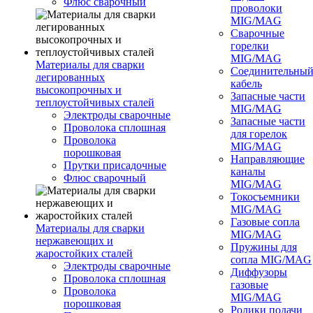
Флюс сварочный
проволоки
MIG/MAG
Сварочные
горелки
MIG/MAG
Материалы для сварки
Соединительны
легированных
кабель
высокопрочных и
Запасные части
теплоустойчивых сталей
MIG/MAG
Электроды сварочные
Запасные части
Проволока сплошная
для горелок
Проволока
MIG/MAG
порошковая
Направляющие
Прутки присадочные
каналы
Флюс сварочный
MIG/MAG
Токосъемники
MIG/MAG
Газовые сопла
Материалы для сварки
MIG/MAG
нержавеющих и
Пружины для
жаростойких сталей
сопла MIG/MAG
Электроды сварочные
Диффузоры
Проволока сплошная
газовые
Проволока
MIG/MAG
порошковая
Ролики подачи