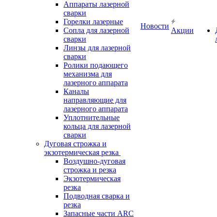
Аппараты лазерной
сварки
Горелки лазерные
Новости
Сопла для лазерной
Акции
сварки
Линзы для лазерной
сварки
Ролики подающего
механизма для
лазерного аппарата
Каналы
направляющие для
лазерного аппарата
Уплотнительные
кольца для лазерной
сварки
Дуговая строжка и
экзотермическая резка
Воздушно-дуговая
строжка и резка
Экзотермическая
резка
Подводная сварка и
резка
Запасные части ARC