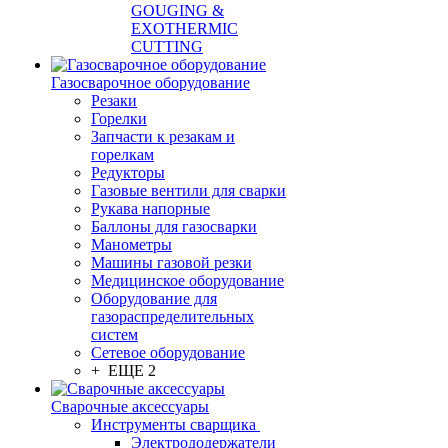
GOUGING &
EXOTHERMIC
CUTTING
Газосварочное оборудование
Резаки
Горелки
Запчасти к резакам и
горелкам
Редукторы
Газовые вентили для сварки
Рукава напорные
Баллоны для газосварки
Манометры
Машины газовой резки
Медицинское оборудование
Оборудование для
газораспределительных
систем
Сетевое оборудование
+ ЕЩЕ 2
Сварочные аксессуары
Инструменты сварщика
Электрододержатели