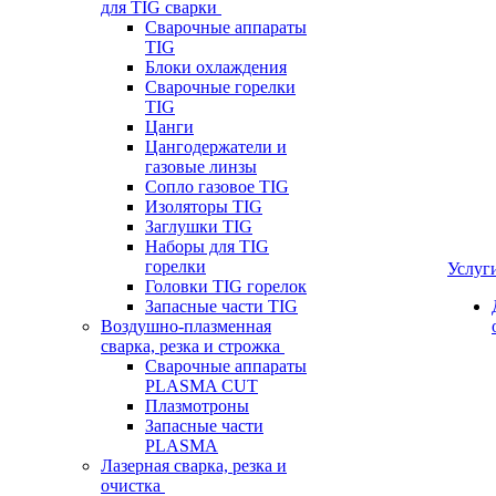
для TIG сварки
Сварочные аппараты
TIG
Блоки охлаждения
Сварочные горелки
TIG
Цанги
Цангодержатели и
газовые линзы
Сопло газовое TIG
Изоляторы TIG
Заглушки TIG
Наборы для TIG
горелки
Услуг
Головки TIG горелок
Запасные части TIG
Воздушно-плазменная
сварка, резка и строжка
Сварочные аппараты
PLASMA CUT
Плазмотроны
Запасные части
PLASMA
Лазерная сварка, резка и
очистка