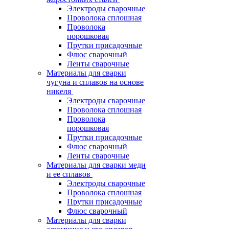
Электроды сварочные
Проволока сплошная
Проволока
порошковая
Прутки присадочные
Флюс сварочный
Ленты сварочные
Материалы для сварки
чугуна и сплавов на основе
никеля
Электроды сварочные
Проволока сплошная
Проволока
порошковая
Прутки присадочные
Флюс сварочный
Ленты сварочные
Материалы для сварки меди
и ее сплавов
Электроды сварочные
Проволока сплошная
Прутки присадочные
Флюс сварочный
Материалы для сварки