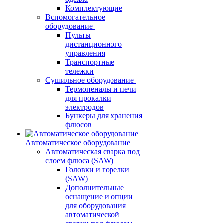
Комплектующие
Вспомогательное
оборудование
Пульты
дистанционного
управления
Транспортные
тележки
Сушильное оборудование
Термопеналы и печи
для прокалки
электродов
Бункеры для хранения
флюсов
Автоматическое оборудование
Автоматическая сварка под
слоем флюса (SAW)
Головки и горелки
(SAW)
Дополнительные
оснащение и опции
для оборудования
автоматической