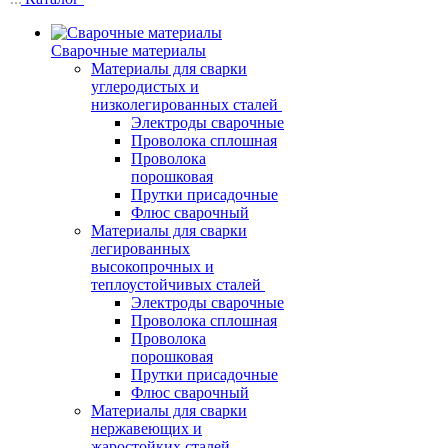
Сварочные материалы
Материалы для сварки
углеродистых и
низколегированных сталей
Электроды сварочные
Проволока сплошная
Проволока
порошковая
Прутки присадочные
Флюс сварочный
Материалы для сварки
легированных
высокопрочных и
теплоустойчивых сталей
Электроды сварочные
Проволока сплошная
Проволока
порошковая
Прутки присадочные
Флюс сварочный
Материалы для сварки
нержавеющих и
жаростойких сталей