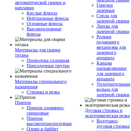
автоматической сварки и
Горелки
наплавки
лазерные
Кислые флюсы
Сопла для
Нейтральные флюсы
лазерной сварки
Основные флюсы
Линзы для
Высокоосновные
лазерной сварки
флюсы
Ролики
подающего
механизма для
Материалы для сварки
лазерного
титана
аппарата
Проволока сплошная
Каналы
Присадочные прутки
направляющие
для лазерного
аппарата
Материалы специального
Уплотнительные
назначения
кольца для
Строжка и резка
лазерной сварки
Припои
Припои оловянно-
Дуговая строжка и
свинцовые
экзотермическая резка
Припои
Воздушно-
высокотехнологичные
дуговая строжка
Олово и баббит