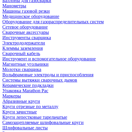
Баллоны для газосварки
Манометры
Машины газовой резки
Медицинское оборудование
Оборудование для газораспределительных систем
Сетевое оборудование
Сварочные аксессуары
Инструменты сварщика
Электрододержатели
Клеммы заземления
Сварочный кабель
Инструмент и вспомогательное оборудование
Магнитные угольники
Молотки сварщика
Вольфрамовые электроды и приспособления
Системы вытяжки сварочных дымов
Керамические подкладки
Упаковка Marathon Pac
Маркеры
Абразивные круги
Круги отрезные по металлу
Круги зачистные
Круги лепестковые тарельчатые
Самозацепляемые шлифовальные круги
Шлифовальные листы