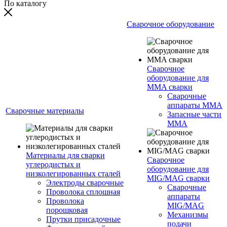
По каталогу
Сварочное оборудование
Сварочное
оборудование для
MMA сварки
Сварочные
аппараты MMA
Сварочные материалы
Запасные части
MMA
Материалы для сварки
Сварочное
углеродистых и
оборудование для
низколегированных сталей
MIG/MAG сварки
Электроды сварочные
Сварочные
Проволока сплошная
аппараты
Проволока
MIG/MAG
порошковая
Механизмы
Прутки присадочные
подачи