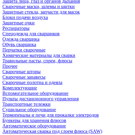
Защита лица, глаз и органов дыхания
Сварочные маски, шлемы и щитки
Защитные стекла, запчасти для масок
Блоки подачи воздуха
Защитные очки
Респираторы
Спецодежда для сварщиков
Одежда сварщика
Обувь сварщика
Перчатки сварочные
Химические материалы для сварки
Травильные пасты, спреи, флюсы
Прочее
Сварочные шторы
Сварочные занавесы
Сварочные полотна и одеяла
Комплектующие
Вспомогательное оборудование
Пульты дистанционного управления
Транспортные тележки
Сушильное оборудование
Термопеналы и печи для прокалки электродов
Бункеры для хранения флюсов
Автоматическое оборудование
Автоматическая сварка под слоем флюса (SAW)