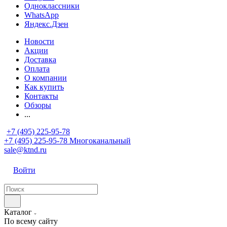
Одноклассники
WhatsApp
Яндекс.Дзен
Новости
Акции
Доставка
Оплата
О компании
Как купить
Контакты
Обзоры
...
+7 (495) 225-95-78
+7 (495) 225-95-78
Многоканальный
sale@ktnd.ru
Войти
Каталог
По всему сайту