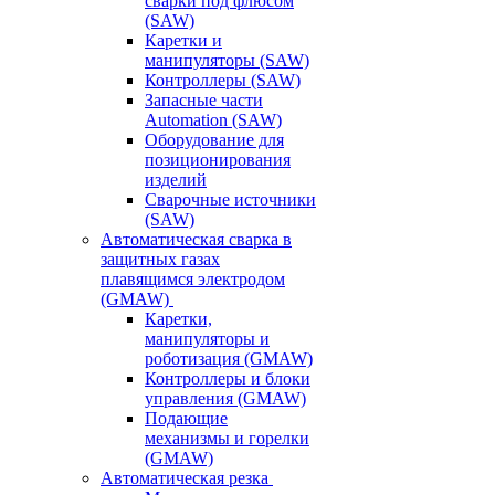
сварки под флюсом
(SAW)
Каретки и
манипуляторы (SAW)
Контроллеры (SAW)
Запасные части
Automation (SAW)
Оборудование для
позиционирования
изделий
Сварочные источники
(SAW)
Автоматическая сварка в
защитных газах
плавящимся электродом
(GMAW)
Каретки,
манипуляторы и
роботизация (GMAW)
Контроллеры и блоки
управления (GMAW)
Подающие
механизмы и горелки
(GMAW)
Автоматическая резка