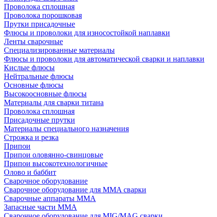
Проволока сплошная
Проволока порошковая
Прутки присадочные
Флюсы и проволоки для износостойкой наплавки
Ленты сварочные
Специализированные материалы
Флюсы и проволоки для автоматической сварки и наплавки
Кислые флюсы
Нейтральные флюсы
Основные флюсы
Высокоосновные флюсы
Материалы для сварки титана
Проволока сплошная
Присадочные прутки
Материалы специального назначения
Строжка и резка
Припои
Припои оловянно-свинцовые
Припои высокотехнологичные
Олово и баббит
Сварочное оборудование
Сварочное оборудование для MMA сварки
Сварочные аппараты MMA
Запасные части MMA
Сварочное оборудование для MIG/MAG сварки