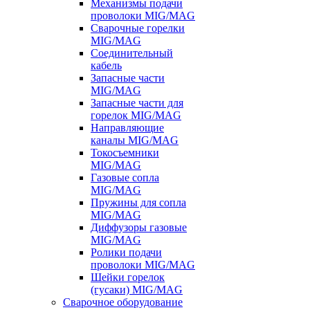
Механизмы подачи
проволоки MIG/MAG
Сварочные горелки
MIG/MAG
Соединительный
кабель
Запасные части
MIG/MAG
Запасные части для
горелок MIG/MAG
Направляющие
каналы MIG/MAG
Токосъемники
MIG/MAG
Газовые сопла
MIG/MAG
Пружины для сопла
MIG/MAG
Диффузоры газовые
MIG/MAG
Ролики подачи
проволоки MIG/MAG
Шейки горелок
(гусаки) MIG/MAG
Сварочное оборудование