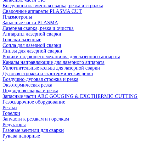
Воздушно-плазменная сварка, резка и строжка
Сварочные аппараты PLASMA CUT
Плазмотроны
Запасные части PLASMA
Лазерная сварка, резка и очистка
Аппараты лазерной сварки
Горелки лазерные
Сопла для лазерной сварки
Линзы для лазерной сварки
Ролики подающего механизма для лазерного аппарата
Каналы направляющие для лазерного аппарата
Уплотнительные кольца для лазерной сварки
Дуговая строжка и экзотермическая резка
Воздушно-дуговая строжка и резка
Экзотермическая резка
Подводная сварка и резка
Запасные части ARC GOUGING & EXOTHERMIC CUTTING
Газосварочное оборудование
Резаки
Горелки
Запчасти к резакам и горелкам
Редукторы
Газовые вентили для сварки
Рукава напорные