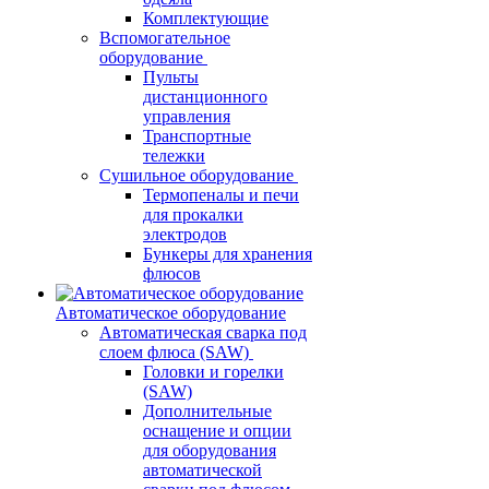
Комплектующие
Вспомогательное
оборудование
Пульты
дистанционного
управления
Транспортные
тележки
Сушильное оборудование
Термопеналы и печи
для прокалки
электродов
Бункеры для хранения
флюсов
Автоматическое оборудование
Автоматическая сварка под
слоем флюса (SAW)
Головки и горелки
(SAW)
Дополнительные
оснащение и опции
для оборудования
автоматической