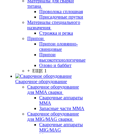
Материалы для сварки
титана
Проволока сплошная
Присадочные прутки
Материалы специального
назначения
Строжка и резка
Припои
Припои оловянно-
свинцовые
Припои
высокотехнологичные
Олово и баббит
+ ЕЩЕ 1
Сварочное оборудование
Сварочное оборудование
для MMA сварки
Сварочные аппараты
MMA
Запасные части MMA
Сварочное оборудование
для MIG/MAG сварки
Сварочные аппараты
MIG/MAG