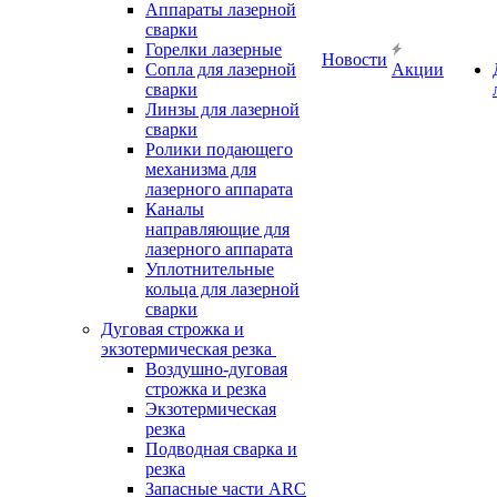
Аппараты лазерной
сварки
Горелки лазерные
Новости
Сопла для лазерной
Акции
сварки
Линзы для лазерной
сварки
Ролики подающего
механизма для
лазерного аппарата
Каналы
направляющие для
лазерного аппарата
Уплотнительные
кольца для лазерной
сварки
Дуговая строжка и
экзотермическая резка
Воздушно-дуговая
строжка и резка
Экзотермическая
резка
Подводная сварка и
резка
Запасные части ARC