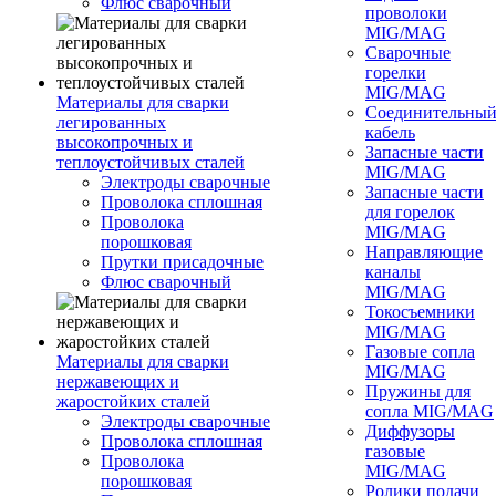
Флюс сварочный
проволоки
MIG/MAG
Сварочные
горелки
MIG/MAG
Материалы для сварки
Соединительны
легированных
кабель
высокопрочных и
Запасные части
теплоустойчивых сталей
MIG/MAG
Электроды сварочные
Запасные части
Проволока сплошная
для горелок
Проволока
MIG/MAG
порошковая
Направляющие
Прутки присадочные
каналы
Флюс сварочный
MIG/MAG
Токосъемники
MIG/MAG
Газовые сопла
Материалы для сварки
MIG/MAG
нержавеющих и
Пружины для
жаростойких сталей
сопла MIG/MAG
Электроды сварочные
Диффузоры
Проволока сплошная
газовые
Проволока
MIG/MAG
порошковая
Ролики подачи