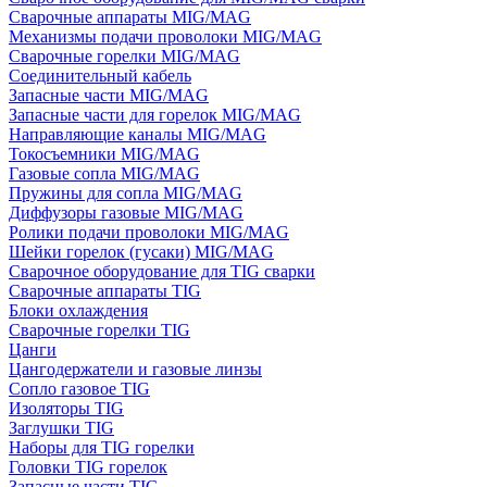
Сварочные аппараты MIG/MAG
Механизмы подачи проволоки MIG/MAG
Сварочные горелки MIG/MAG
Соединительный кабель
Запасные части MIG/MAG
Запасные части для горелок MIG/MAG
Направляющие каналы MIG/MAG
Токосъемники MIG/MAG
Газовые сопла MIG/MAG
Пружины для сопла MIG/MAG
Диффузоры газовые MIG/MAG
Ролики подачи проволоки MIG/MAG
Шейки горелок (гусаки) MIG/MAG
Сварочное оборудование для TIG сварки
Сварочные аппараты TIG
Блоки охлаждения
Сварочные горелки TIG
Цанги
Цангодержатели и газовые линзы
Сопло газовое TIG
Изоляторы TIG
Заглушки TIG
Наборы для TIG горелки
Головки TIG горелок
Запасные части TIG