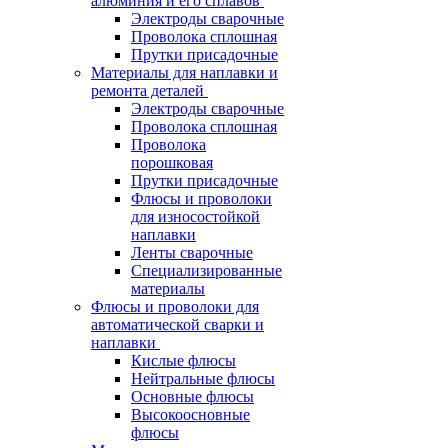
алюминия и его сплавов
Электроды сварочные
Проволока сплошная
Прутки присадочные
Материалы для наплавки и
ремонта деталей
Электроды сварочные
Проволока сплошная
Проволока
порошковая
Прутки присадочные
Флюсы и проволоки
для износостойкой
наплавки
Ленты сварочные
Специализированные
материалы
Флюсы и проволоки для
автоматической сварки и
наплавки
Кислые флюсы
Нейтральные флюсы
Основные флюсы
Высокоосновные
флюсы