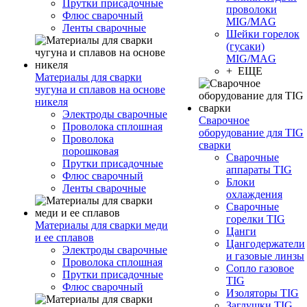
Прутки присадочные
проволоки
Флюс сварочный
MIG/MAG
Ленты сварочные
Шейки горелок
(гусаки)
MIG/MAG
+ ЕЩЕ
Материалы для сварки
чугуна и сплавов на основе
никеля
Электроды сварочные
Сварочное
Проволока сплошная
оборудование для TIG
Проволока
сварки
порошковая
Сварочные
Прутки присадочные
аппараты TIG
Флюс сварочный
Блоки
Ленты сварочные
охлаждения
Сварочные
горелки TIG
Материалы для сварки меди
Цанги
и ее сплавов
Цангодержатели
Электроды сварочные
и газовые линзы
Проволока сплошная
Сопло газовое
Прутки присадочные
TIG
Флюс сварочный
Изоляторы TIG
Заглушки TIG