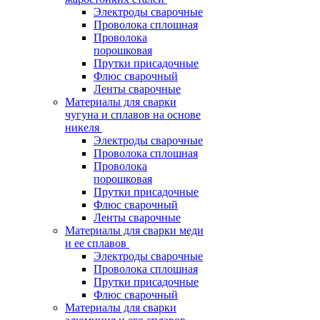
Электроды сварочные
Проволока сплошная
Проволока
порошковая
Прутки присадочные
Флюс сварочный
Ленты сварочные
Материалы для сварки
чугуна и сплавов на основе
никеля
Электроды сварочные
Проволока сплошная
Проволока
порошковая
Прутки присадочные
Флюс сварочный
Ленты сварочные
Материалы для сварки меди
и ее сплавов
Электроды сварочные
Проволока сплошная
Прутки присадочные
Флюс сварочный
Материалы для сварки