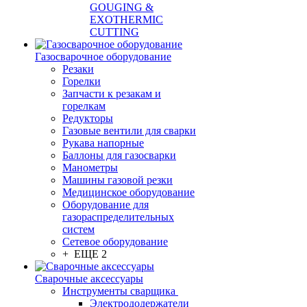
GOUGING &
EXOTHERMIC
CUTTING
Газосварочное оборудование
Резаки
Горелки
Запчасти к резакам и
горелкам
Редукторы
Газовые вентили для сварки
Рукава напорные
Баллоны для газосварки
Манометры
Машины газовой резки
Медицинское оборудование
Оборудование для
газораспределительных
систем
Сетевое оборудование
+ ЕЩЕ 2
Сварочные аксессуары
Инструменты сварщика
Электрододержатели