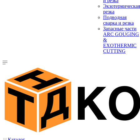
и резка
Экзотермическая
резка
Подводная
сварка и резка
Запасные части
ARC GOUGING
&
EXOTHERMIC
CUTTING
Каталог