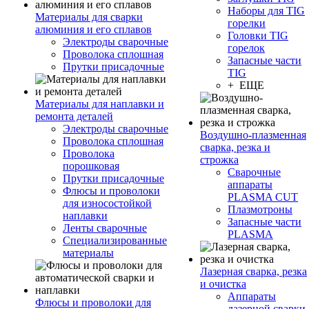
Наборы для TIG
Материалы для сварки
горелки
алюминия и его сплавов
Головки TIG
Электроды сварочные
горелок
Проволока сплошная
Запасные части
Прутки присадочные
TIG
+ ЕЩЕ
Материалы для наплавки и
ремонта деталей
Электроды сварочные
Воздушно-плазменная
Проволока сплошная
сварка, резка и
Проволока
строжка
порошковая
Сварочные
Прутки присадочные
аппараты
Флюсы и проволоки
PLASMA CUT
для износостойкой
Плазмотроны
наплавки
Запасные части
Ленты сварочные
PLASMA
Специализированные
материалы
Лазерная сварка, резка
и очистка
Аппараты
Флюсы и проволоки для
лазерной сварки