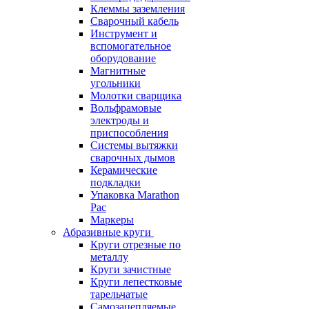
Клеммы заземления
Сварочный кабель
Инструмент и
вспомогательное
оборудование
Магнитные
угольники
Молотки сварщика
Вольфрамовые
электроды и
приспособления
Системы вытяжки
сварочных дымов
Керамические
подкладки
Упаковка Marathon
Pac
Маркеры
Абразивные круги
Круги отрезные по
металлу
Круги зачистные
Круги лепестковые
тарельчатые
Самозацепляемые