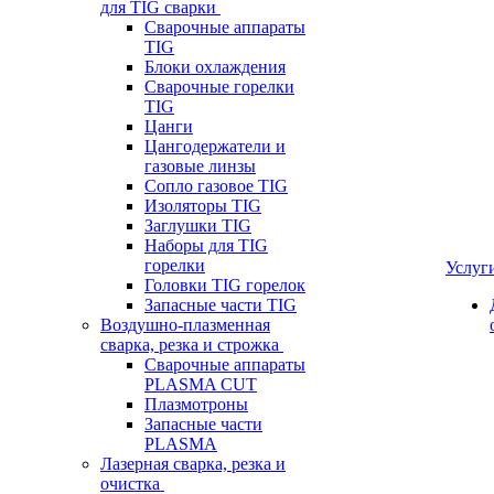
для TIG сварки
Сварочные аппараты
TIG
Блоки охлаждения
Сварочные горелки
TIG
Цанги
Цангодержатели и
газовые линзы
Сопло газовое TIG
Изоляторы TIG
Заглушки TIG
Наборы для TIG
горелки
Услуг
Головки TIG горелок
Запасные части TIG
Воздушно-плазменная
сварка, резка и строжка
Сварочные аппараты
PLASMA CUT
Плазмотроны
Запасные части
PLASMA
Лазерная сварка, резка и
очистка