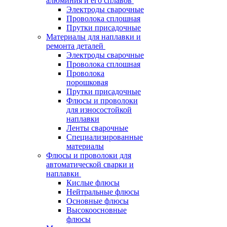
алюминия и его сплавов
Электроды сварочные
Проволока сплошная
Прутки присадочные
Материалы для наплавки и
ремонта деталей
Электроды сварочные
Проволока сплошная
Проволока
порошковая
Прутки присадочные
Флюсы и проволоки
для износостойкой
наплавки
Ленты сварочные
Специализированные
материалы
Флюсы и проволоки для
автоматической сварки и
наплавки
Кислые флюсы
Нейтральные флюсы
Основные флюсы
Высокоосновные
флюсы