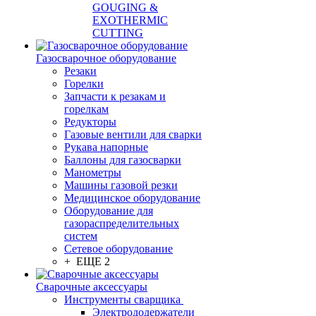
GOUGING &
EXOTHERMIC
CUTTING
Газосварочное оборудование
Резаки
Горелки
Запчасти к резакам и
горелкам
Редукторы
Газовые вентили для сварки
Рукава напорные
Баллоны для газосварки
Манометры
Машины газовой резки
Медицинское оборудование
Оборудование для
газораспределительных
систем
Сетевое оборудование
+ ЕЩЕ 2
Сварочные аксессуары
Инструменты сварщика
Электрододержатели