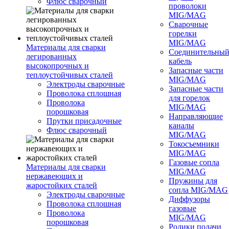
Флюс сварочный
проволоки
MIG/MAG
Сварочные
горелки
MIG/MAG
Материалы для сварки
Соединительны
легированных
кабель
высокопрочных и
Запасные части
теплоустойчивых сталей
MIG/MAG
Электроды сварочные
Запасные части
Проволока сплошная
для горелок
Проволока
MIG/MAG
порошковая
Направляющие
Прутки присадочные
каналы
Флюс сварочный
MIG/MAG
Токосъемники
MIG/MAG
Газовые сопла
Материалы для сварки
MIG/MAG
нержавеющих и
Пружины для
жаростойких сталей
сопла MIG/MAG
Электроды сварочные
Диффузоры
Проволока сплошная
газовые
Проволока
MIG/MAG
порошковая
Ролики подачи