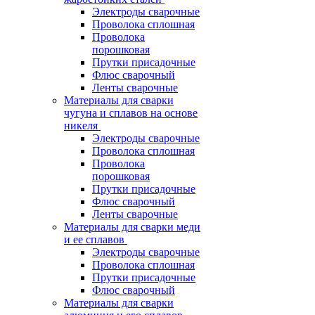
Электроды сварочные
Проволока сплошная
Проволока
порошковая
Прутки присадочные
Флюс сварочный
Ленты сварочные
Материалы для сварки
чугуна и сплавов на основе
никеля
Электроды сварочные
Проволока сплошная
Проволока
порошковая
Прутки присадочные
Флюс сварочный
Ленты сварочные
Материалы для сварки меди
и ее сплавов
Электроды сварочные
Проволока сплошная
Прутки присадочные
Флюс сварочный
Материалы для сварки