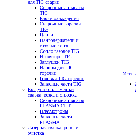
для TIG сварки
Сварочные аппараты
TIG
Блоки охлаждения
Сварочные горелки
TIG
Цанги
Цангодержатели и
газовые линзы
Сопло газовое TIG
Изоляторы TIG
Заглушки TIG
Наборы для TIG
горелки
Услуг
Головки TIG горелок
Запасные части TIG
Воздушно-плазменная
сварка, резка и строжка
Сварочные аппараты
PLASMA CUT
Плазмотроны
Запасные части
PLASMA
Лазерная сварка, резка и
очистка