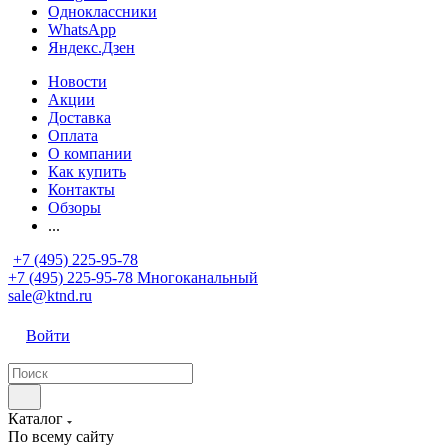
Одноклассники
WhatsApp
Яндекс.Дзен
Новости
Акции
Доставка
Оплата
О компании
Как купить
Контакты
Обзоры
...
+7 (495) 225-95-78
+7 (495) 225-95-78
Многоканальный
sale@ktnd.ru
Войти
Каталог
По всему сайту