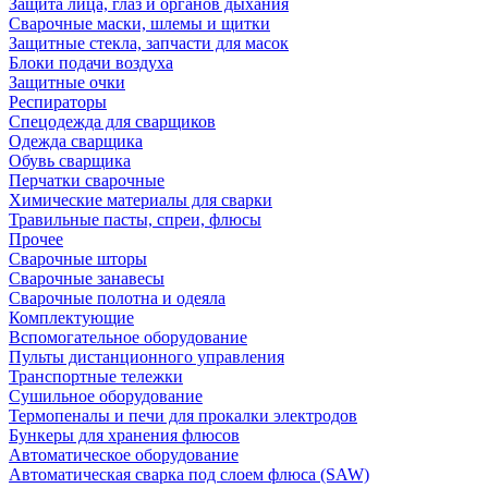
Защита лица, глаз и органов дыхания
Сварочные маски, шлемы и щитки
Защитные стекла, запчасти для масок
Блоки подачи воздуха
Защитные очки
Респираторы
Спецодежда для сварщиков
Одежда сварщика
Обувь сварщика
Перчатки сварочные
Химические материалы для сварки
Травильные пасты, спреи, флюсы
Прочее
Сварочные шторы
Сварочные занавесы
Сварочные полотна и одеяла
Комплектующие
Вспомогательное оборудование
Пульты дистанционного управления
Транспортные тележки
Сушильное оборудование
Термопеналы и печи для прокалки электродов
Бункеры для хранения флюсов
Автоматическое оборудование
Автоматическая сварка под слоем флюса (SAW)