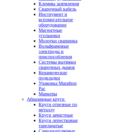
Клеммы заземления
Сварочный кабель
Инструмент и
вспомогательное
оборудование
Магнитные
угольники
Молотки сварщика
Вольфрамовые
электроды и
приспособления
Системы вытяжки
сварочных дымов
Керамические
подкладки
Упаковка Marathon
Pac
Маркеры
Абразивные круги
Круги отрезные по
металлу
Круги зачистные
Круги лепестковые
тарельчатые
Самозацепляемые