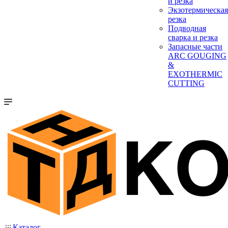
и резка
Экзотермическая
резка
Подводная
сварка и резка
Запасные части
ARC GOUGING
&
EXOTHERMIC
CUTTING
Каталог