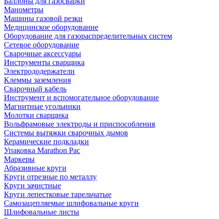
Баллоны для газосварки
Манометры
Машины газовой резки
Медицинское оборудование
Оборудование для газораспределительных систем
Сетевое оборудование
Сварочные аксессуары
Инструменты сварщика
Электрододержатели
Клеммы заземления
Сварочный кабель
Инструмент и вспомогательное оборудование
Магнитные угольники
Молотки сварщика
Вольфрамовые электроды и приспособления
Системы вытяжки сварочных дымов
Керамические подкладки
Упаковка Marathon Pac
Маркеры
Абразивные круги
Круги отрезные по металлу
Круги зачистные
Круги лепестковые тарельчатые
Самозацепляемые шлифовальные круги
Шлифовальные листы