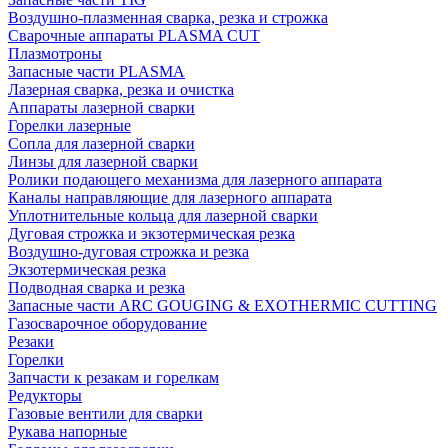
Воздушно-плазменная сварка, резка и строжка
Сварочные аппараты PLASMA CUT
Плазмотроны
Запасные части PLASMA
Лазерная сварка, резка и очистка
Аппараты лазерной сварки
Горелки лазерные
Сопла для лазерной сварки
Линзы для лазерной сварки
Ролики подающего механизма для лазерного аппарата
Каналы направляющие для лазерного аппарата
Уплотнительные кольца для лазерной сварки
Дуговая строжка и экзотермическая резка
Воздушно-дуговая строжка и резка
Экзотермическая резка
Подводная сварка и резка
Запасные части ARC GOUGING & EXOTHERMIC CUTTING
Газосварочное оборудование
Резаки
Горелки
Запчасти к резакам и горелкам
Редукторы
Газовые вентили для сварки
Рукава напорные