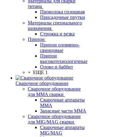
Материалы для сварки
титана
Проволока сплошная
Присадочные прутки
Материалы специального
назначения
Строжка и резка
Припои
Припои оловянно-
свинцовые
Припои
высокотехнологичные
Олово и баббит
+ ЕЩЕ 1
Сварочное оборудование
Сварочное оборудование
для MMA сварки
Сварочные аппараты
MMA
Запасные части MMA
Сварочное оборудование
для MIG/MAG сварки
Сварочные аппараты
MIG/MAG