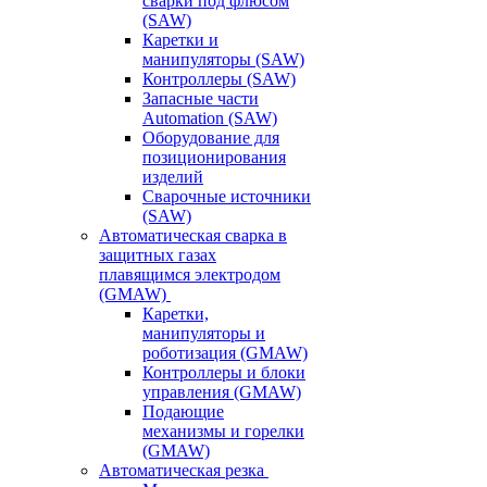
сварки под флюсом
(SAW)
Каретки и
манипуляторы (SAW)
Контроллеры (SAW)
Запасные части
Automation (SAW)
Оборудование для
позиционирования
изделий
Сварочные источники
(SAW)
Автоматическая сварка в
защитных газах
плавящимся электродом
(GMAW)
Каретки,
манипуляторы и
роботизация (GMAW)
Контроллеры и блоки
управления (GMAW)
Подающие
механизмы и горелки
(GMAW)
Автоматическая резка