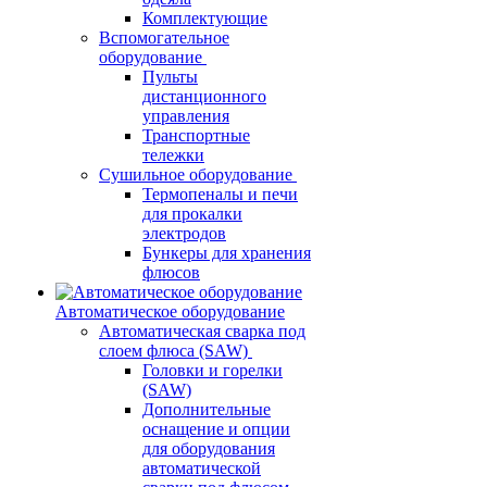
Комплектующие
Вспомогательное
оборудование
Пульты
дистанционного
управления
Транспортные
тележки
Сушильное оборудование
Термопеналы и печи
для прокалки
электродов
Бункеры для хранения
флюсов
Автоматическое оборудование
Автоматическая сварка под
слоем флюса (SAW)
Головки и горелки
(SAW)
Дополнительные
оснащение и опции
для оборудования
автоматической