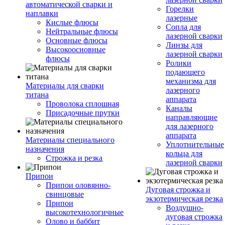
автоматической сварки и
Горелки
наплавки
лазерные
Кислые флюсы
Сопла для
Нейтральные флюсы
лазерной сварки
Основные флюсы
Линзы для
Высокоосновные
лазерной сварки
флюсы
Ролики
подающего
механизма для
Материалы для сварки
лазерного
титана
аппарата
Проволока сплошная
Каналы
Присадочные прутки
направляющие
для лазерного
аппарата
Материалы специального
Уплотнительные
назначения
кольца для
Строжка и резка
лазерной сварки
Припои
Припои оловянно-
Дуговая строжка и
свинцовые
экзотермическая резка
Припои
Воздушно-
высокотехнологичные
дуговая строжка
Олово и баббит