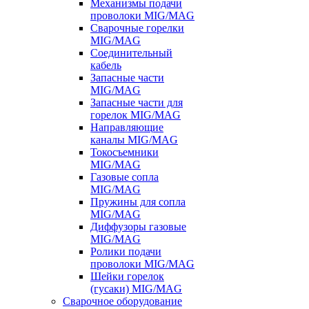
Механизмы подачи
проволоки MIG/MAG
Сварочные горелки
MIG/MAG
Соединительный
кабель
Запасные части
MIG/MAG
Запасные части для
горелок MIG/MAG
Направляющие
каналы MIG/MAG
Токосъемники
MIG/MAG
Газовые сопла
MIG/MAG
Пружины для сопла
MIG/MAG
Диффузоры газовые
MIG/MAG
Ролики подачи
проволоки MIG/MAG
Шейки горелок
(гусаки) MIG/MAG
Сварочное оборудование