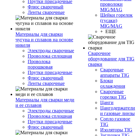
Прутки присадочные
проволоки
Флюс сварочный
MIG/MAG
Ленты сварочные
Шейки горелок
(гусаки)
MIG/MAG
+ ЕЩЕ
Материалы для сварки
чугуна и сплавов на основе
никеля
Электроды сварочные
Сварочное
Проволока сплошная
оборудование для TIG
Проволока
сварки
порошковая
Сварочные
Прутки присадочные
аппараты TIG
Флюс сварочный
Блоки
Ленты сварочные
охлаждения
Сварочные
горелки TIG
Материалы для сварки меди
Цанги
и ее сплавов
Цангодержатели
Электроды сварочные
и газовые линзы
Проволока сплошная
Сопло газовое
Прутки присадочные
TIG
Флюс сварочный
Изоляторы TIG
Заглушки TIG