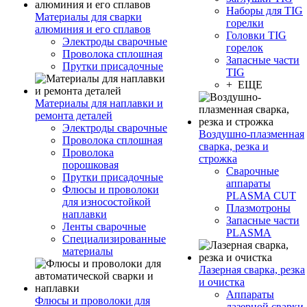
Наборы для TIG
Материалы для сварки
горелки
алюминия и его сплавов
Головки TIG
Электроды сварочные
горелок
Проволока сплошная
Запасные части
Прутки присадочные
TIG
+ ЕЩЕ
Материалы для наплавки и
ремонта деталей
Электроды сварочные
Воздушно-плазменная
Проволока сплошная
сварка, резка и
Проволока
строжка
порошковая
Сварочные
Прутки присадочные
аппараты
Флюсы и проволоки
PLASMA CUT
для износостойкой
Плазмотроны
наплавки
Запасные части
Ленты сварочные
PLASMA
Специализированные
материалы
Лазерная сварка, резка
и очистка
Аппараты
Флюсы и проволоки для
лазерной сварки