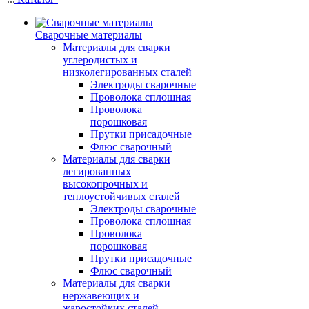
Сварочные материалы
Материалы для сварки
углеродистых и
низколегированных сталей
Электроды сварочные
Проволока сплошная
Проволока
порошковая
Прутки присадочные
Флюс сварочный
Материалы для сварки
легированных
высокопрочных и
теплоустойчивых сталей
Электроды сварочные
Проволока сплошная
Проволока
порошковая
Прутки присадочные
Флюс сварочный
Материалы для сварки
нержавеющих и
жаростойких сталей