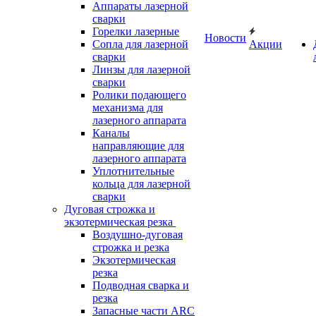
Аппараты лазерной
сварки
Горелки лазерные
Новости
Сопла для лазерной
Акции
сварки
Линзы для лазерной
сварки
Ролики подающего
механизма для
лазерного аппарата
Каналы
направляющие для
лазерного аппарата
Уплотнительные
кольца для лазерной
сварки
Дуговая строжка и
экзотермическая резка
Воздушно-дуговая
строжка и резка
Экзотермическая
резка
Подводная сварка и
резка
Запасные части ARC