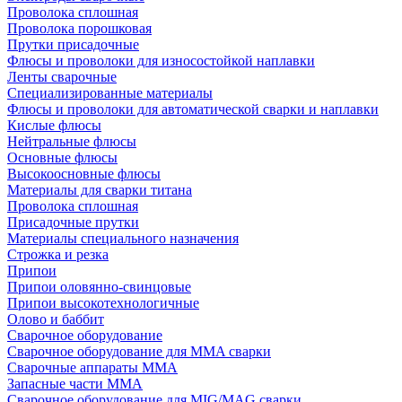
Проволока сплошная
Проволока порошковая
Прутки присадочные
Флюсы и проволоки для износостойкой наплавки
Ленты сварочные
Специализированные материалы
Флюсы и проволоки для автоматической сварки и наплавки
Кислые флюсы
Нейтральные флюсы
Основные флюсы
Высокоосновные флюсы
Материалы для сварки титана
Проволока сплошная
Присадочные прутки
Материалы специального назначения
Строжка и резка
Припои
Припои оловянно-свинцовые
Припои высокотехнологичные
Олово и баббит
Сварочное оборудование
Сварочное оборудование для MMA сварки
Сварочные аппараты MMA
Запасные части MMA
Сварочное оборудование для MIG/MAG сварки