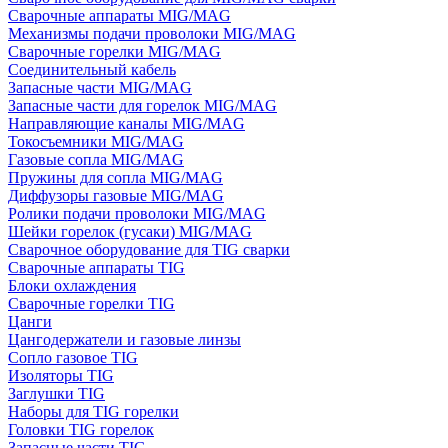
Сварочные аппараты MIG/MAG
Механизмы подачи проволоки MIG/MAG
Сварочные горелки MIG/MAG
Соединительный кабель
Запасные части MIG/MAG
Запасные части для горелок MIG/MAG
Направляющие каналы MIG/MAG
Токосъемники MIG/MAG
Газовые сопла MIG/MAG
Пружины для сопла MIG/MAG
Диффузоры газовые MIG/MAG
Ролики подачи проволоки MIG/MAG
Шейки горелок (гусаки) MIG/MAG
Сварочное оборудование для TIG сварки
Сварочные аппараты TIG
Блоки охлаждения
Сварочные горелки TIG
Цанги
Цангодержатели и газовые линзы
Сопло газовое TIG
Изоляторы TIG
Заглушки TIG
Наборы для TIG горелки
Головки TIG горелок
Запасные части TIG