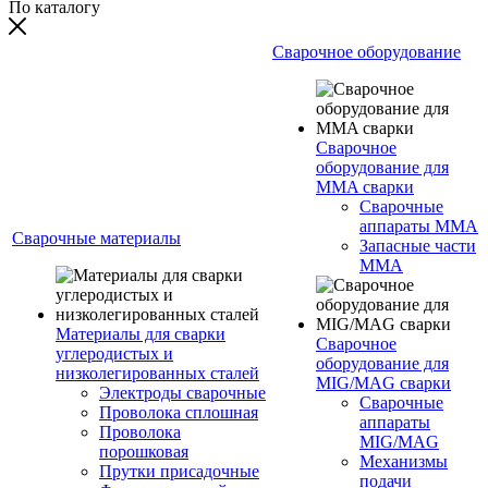
По каталогу
Сварочное оборудование
Сварочное
оборудование для
MMA сварки
Сварочные
аппараты MMA
Сварочные материалы
Запасные части
MMA
Материалы для сварки
Сварочное
углеродистых и
оборудование для
низколегированных сталей
MIG/MAG сварки
Электроды сварочные
Сварочные
Проволока сплошная
аппараты
Проволока
MIG/MAG
порошковая
Механизмы
Прутки присадочные
подачи