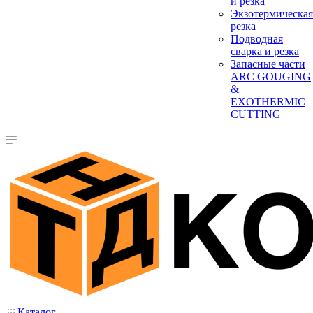
и резка
Экзотермическая
резка
Подводная
сварка и резка
Запасные части
ARC GOUGING
&
EXOTHERMIC
CUTTING
Каталог