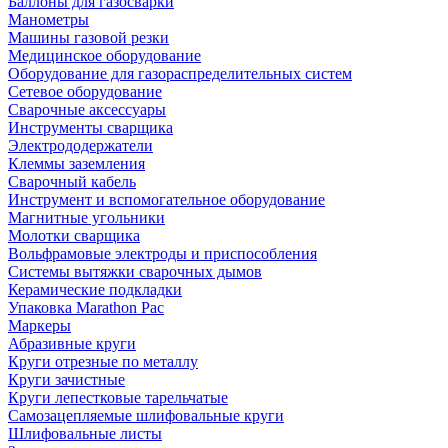
Баллоны для газосварки
Манометры
Машины газовой резки
Медицинское оборудование
Оборудование для газораспределительных систем
Сетевое оборудование
Сварочные аксессуары
Инструменты сварщика
Электрододержатели
Клеммы заземления
Сварочный кабель
Инструмент и вспомогательное оборудование
Магнитные угольники
Молотки сварщика
Вольфрамовые электроды и приспособления
Системы вытяжки сварочных дымов
Керамические подкладки
Упаковка Marathon Pac
Маркеры
Абразивные круги
Круги отрезные по металлу
Круги зачистные
Круги лепестковые тарельчатые
Самозацепляемые шлифовальные круги
Шлифовальные листы