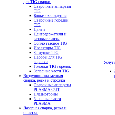
для TIG сварки
Сварочные аппараты
TIG
Блоки охлаждения
Сварочные горелки
TIG
Цанги
Цангодержатели и
газовые линзы
Сопло газовое TIG
Изоляторы TIG
Заглушки TIG
Наборы для TIG
горелки
Услуг
Головки TIG горелок
Запасные части TIG
Воздушно-плазменная
сварка, резка и строжка
Сварочные аппараты
PLASMA CUT
Плазмотроны
Запасные части
PLASMA
Лазерная сварка, резка и
очистка