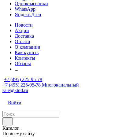
Одноклассники
WhatsApp
Яндекс.Дзен
Новости
Акции
Доставка
Оплата
О компании
Как купить
Контакты
Обзоры
...
+7 (495) 225-95-78
+7 (495) 225-95-78
Многоканальный
sale@ktnd.ru
Войти
Каталог
По всему сайту