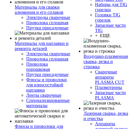
Наборы для TIG
Материалы для сварки
горелки
алюминия и его сплавов
Головки TIG
Электроды сварочные
горелок
Проволока сплошная
Запасные части
Прутки присадочные
TIG
+ ЕЩЕ
Материалы для наплавки и
ремонта деталей
Электроды сварочные
Воздушно-плазменная
Проволока сплошная
сварка, резка и
Проволока
строжка
порошковая
Сварочные
Прутки присадочные
аппараты
Флюсы и проволоки
PLASMA CUT
для износостойкой
Плазмотроны
наплавки
Запасные части
Ленты сварочные
PLASMA
Специализированные
материалы
Лазерная сварка, резка
и очистка
Аппараты
Флюсы и проволоки для
лазерной сварки