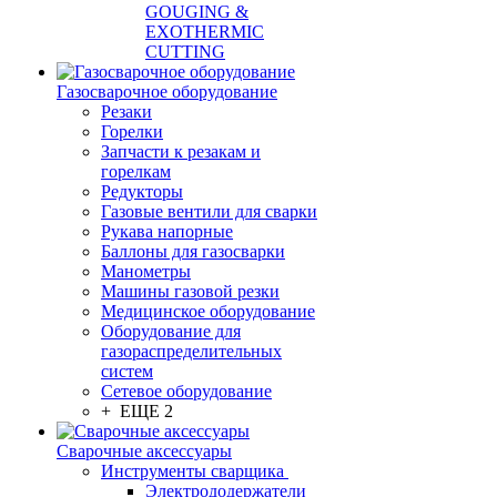
GOUGING &
EXOTHERMIC
CUTTING
Газосварочное оборудование
Резаки
Горелки
Запчасти к резакам и
горелкам
Редукторы
Газовые вентили для сварки
Рукава напорные
Баллоны для газосварки
Манометры
Машины газовой резки
Медицинское оборудование
Оборудование для
газораспределительных
систем
Сетевое оборудование
+ ЕЩЕ 2
Сварочные аксессуары
Инструменты сварщика
Электрододержатели