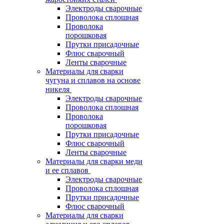
Электроды сварочные
Проволока сплошная
Проволока
порошковая
Прутки присадочные
Флюс сварочный
Ленты сварочные
Материалы для сварки
чугуна и сплавов на основе
никеля
Электроды сварочные
Проволока сплошная
Проволока
порошковая
Прутки присадочные
Флюс сварочный
Ленты сварочные
Материалы для сварки меди
и ее сплавов
Электроды сварочные
Проволока сплошная
Прутки присадочные
Флюс сварочный
Материалы для сварки