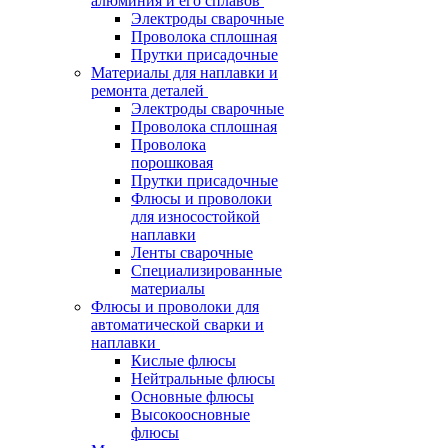
алюминия и его сплавов
Электроды сварочные
Проволока сплошная
Прутки присадочные
Материалы для наплавки и
ремонта деталей
Электроды сварочные
Проволока сплошная
Проволока
порошковая
Прутки присадочные
Флюсы и проволоки
для износостойкой
наплавки
Ленты сварочные
Специализированные
материалы
Флюсы и проволоки для
автоматической сварки и
наплавки
Кислые флюсы
Нейтральные флюсы
Основные флюсы
Высокоосновные
флюсы