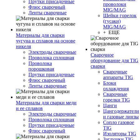
Прутки присадочные
проволоки
Флюс сварочный
MIG/MAG
Ленты сварочные
Шейки горелок
(гусаки)
MIG/MAG
+ ЕЩЕ
Материалы для сварки
чугуна и сплавов на основе
никеля
Электроды сварочные
Сварочное
Проволока сплошная
оборудование для TIG
Проволока
сварки
порошковая
Сварочные
Прутки присадочные
аппараты TIG
Флюс сварочный
Блоки
Ленты сварочные
охлаждения
Сварочные
горелки TIG
Материалы для сварки меди
Цанги
и ее сплавов
Цангодержатели
Электроды сварочные
и газовые линзы
Проволока сплошная
Сопло газовое
Прутки присадочные
TIG
Флюс сварочный
Изоляторы TIG
Заглушки TIG