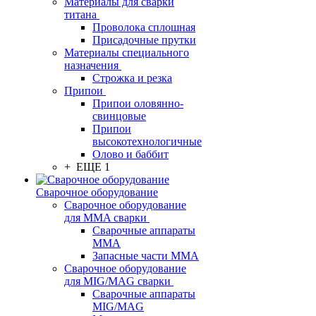
Материалы для сварки
титана
Проволока сплошная
Присадочные прутки
Материалы специального
назначения
Строжка и резка
Припои
Припои оловянно-
свинцовые
Припои
высокотехнологичные
Олово и баббит
+ ЕЩЕ 1
Сварочное оборудование
Сварочное оборудование
для MMA сварки
Сварочные аппараты
MMA
Запасные части MMA
Сварочное оборудование
для MIG/MAG сварки
Сварочные аппараты
MIG/MAG