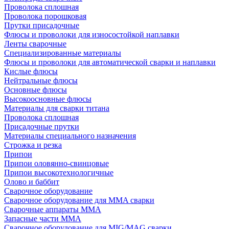
Проволока сплошная
Проволока порошковая
Прутки присадочные
Флюсы и проволоки для износостойкой наплавки
Ленты сварочные
Специализированные материалы
Флюсы и проволоки для автоматической сварки и наплавки
Кислые флюсы
Нейтральные флюсы
Основные флюсы
Высокоосновные флюсы
Материалы для сварки титана
Проволока сплошная
Присадочные прутки
Материалы специального назначения
Строжка и резка
Припои
Припои оловянно-свинцовые
Припои высокотехнологичные
Олово и баббит
Сварочное оборудование
Сварочное оборудование для MMA сварки
Сварочные аппараты MMA
Запасные части MMA
Сварочное оборудование для MIG/MAG сварки