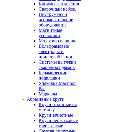
Клеммы заземления
Сварочный кабель
Инструмент и
вспомогательное
оборудование
Магнитные
угольники
Молотки сварщика
Вольфрамовые
электроды и
приспособления
Системы вытяжки
сварочных дымов
Керамические
подкладки
Упаковка Marathon
Pac
Маркеры
Абразивные круги
Круги отрезные по
металлу
Круги зачистные
Круги лепестковые
тарельчатые
Самозацепляемые