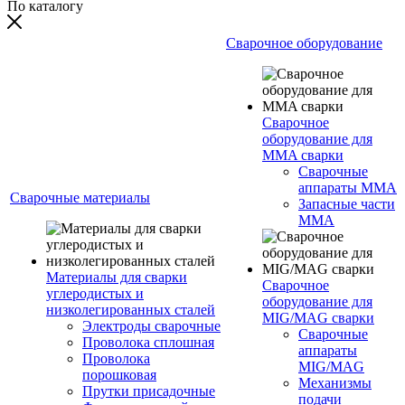
По каталогу
Сварочное оборудование
Сварочное
оборудование для
MMA сварки
Сварочные
аппараты MMA
Сварочные материалы
Запасные части
MMA
Материалы для сварки
Сварочное
углеродистых и
оборудование для
низколегированных сталей
MIG/MAG сварки
Электроды сварочные
Сварочные
Проволока сплошная
аппараты
Проволока
MIG/MAG
порошковая
Механизмы
Прутки присадочные
подачи