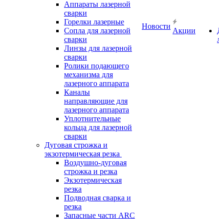
Аппараты лазерной
сварки
Горелки лазерные
Новости
Сопла для лазерной
Акции
сварки
Линзы для лазерной
сварки
Ролики подающего
механизма для
лазерного аппарата
Каналы
направляющие для
лазерного аппарата
Уплотнительные
кольца для лазерной
сварки
Дуговая строжка и
экзотермическая резка
Воздушно-дуговая
строжка и резка
Экзотермическая
резка
Подводная сварка и
резка
Запасные части ARC