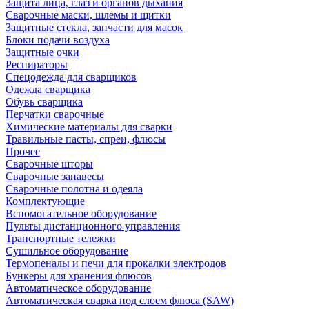
Защита лица, глаз и органов дыхания
Сварочные маски, шлемы и щитки
Защитные стекла, запчасти для масок
Блоки подачи воздуха
Защитные очки
Респираторы
Спецодежда для сварщиков
Одежда сварщика
Обувь сварщика
Перчатки сварочные
Химические материалы для сварки
Травильные пасты, спреи, флюсы
Прочее
Сварочные шторы
Сварочные занавесы
Сварочные полотна и одеяла
Комплектующие
Вспомогательное оборудование
Пульты дистанционного управления
Транспортные тележки
Сушильное оборудование
Термопеналы и печи для прокалки электродов
Бункеры для хранения флюсов
Автоматическое оборудование
Автоматическая сварка под слоем флюса (SAW)