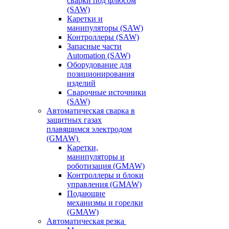
сварки под флюсом
(SAW)
Каретки и
манипуляторы (SAW)
Контроллеры (SAW)
Запасные части
Automation (SAW)
Оборудование для
позиционирования
изделий
Сварочные источники
(SAW)
Автоматическая сварка в
защитных газах
плавящимся электродом
(GMAW)
Каретки,
манипуляторы и
роботизация (GMAW)
Контроллеры и блоки
управления (GMAW)
Подающие
механизмы и горелки
(GMAW)
Автоматическая резка