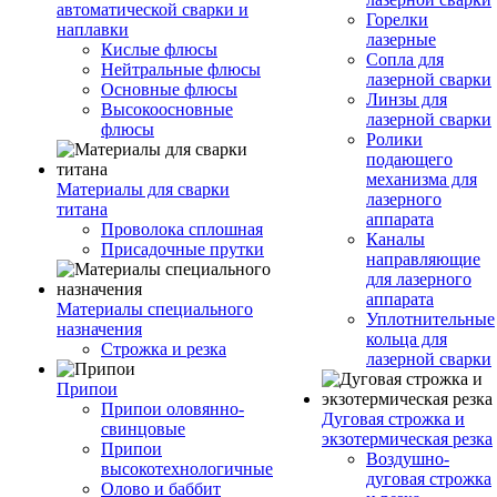
автоматической сварки и
Горелки
наплавки
лазерные
Кислые флюсы
Сопла для
Нейтральные флюсы
лазерной сварки
Основные флюсы
Линзы для
Высокоосновные
лазерной сварки
флюсы
Ролики
подающего
механизма для
Материалы для сварки
лазерного
титана
аппарата
Проволока сплошная
Каналы
Присадочные прутки
направляющие
для лазерного
аппарата
Материалы специального
Уплотнительные
назначения
кольца для
Строжка и резка
лазерной сварки
Припои
Припои оловянно-
Дуговая строжка и
свинцовые
экзотермическая резка
Припои
Воздушно-
высокотехнологичные
дуговая строжка
Олово и баббит