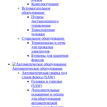
Комплектующие
Вспомогательное
оборудование
Пульты
дистанционного
управления
Транспортные
тележки
Сушильное оборудование
Термопеналы и печи
для прокалки
электродов
Бункеры для хранения
флюсов
Автоматическое оборудование
Автоматическая сварка под
слоем флюса (SAW)
Головки и горелки
(SAW)
Дополнительные
оснащение и опции
для оборудования
автоматической