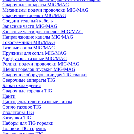
Сварочные аппараты MIG/MAG
Механизмы подачи проволоки MIG/MAG
Сварочные горелки MIG/MAG
Соединительный кабель
Запасные части MIG/MAG
Запасные части для горелок MIG/MAG
Направляющие каналы MIG/MAG
Токосъемники MIG/MAG
Газовые сопла MIG/MAG
Пружины для сопла MIG/MAG
Диффузоры газовые MIG/MAG
Ролики подачи проволоки MIG/MAG
Шейки горелок (гусаки) MIG/MAG
Сварочное оборудование для TIG сварки
Сварочные аппараты TIG
Блоки охлаждения
Сварочные горелки TIG
Цанги
Цангодержатели и газовые линзы
Сопло газовое TIG
Изоляторы TIG
Заглушки TIG
Наборы для TIG горелки
Головки TIG горелок
Запасные части TIG