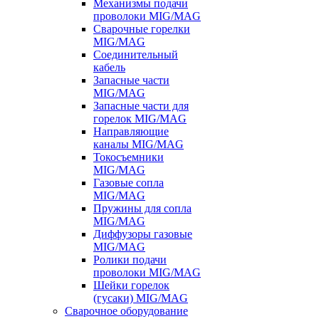
Механизмы подачи
проволоки MIG/MAG
Сварочные горелки
MIG/MAG
Соединительный
кабель
Запасные части
MIG/MAG
Запасные части для
горелок MIG/MAG
Направляющие
каналы MIG/MAG
Токосъемники
MIG/MAG
Газовые сопла
MIG/MAG
Пружины для сопла
MIG/MAG
Диффузоры газовые
MIG/MAG
Ролики подачи
проволоки MIG/MAG
Шейки горелок
(гусаки) MIG/MAG
Сварочное оборудование