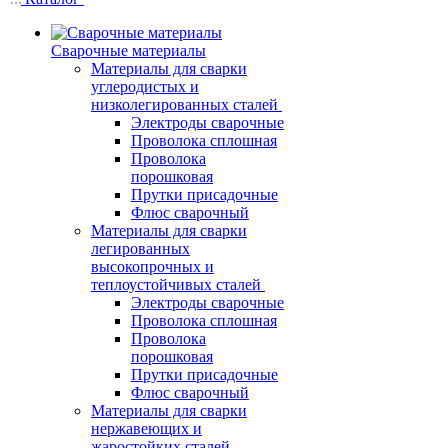
Сварочные материалы
Материалы для сварки
углеродистых и
низколегированных сталей
Электроды сварочные
Проволока сплошная
Проволока
порошковая
Прутки присадочные
Флюс сварочный
Материалы для сварки
легированных
высокопрочных и
теплоустойчивых сталей
Электроды сварочные
Проволока сплошная
Проволока
порошковая
Прутки присадочные
Флюс сварочный
Материалы для сварки
нержавеющих и
жаростойких сталей