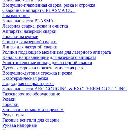
Воздушно-плазменная сварка, резка и строжка
Сварочные аппараты PLASMA CUT
Плазмотроны
Запасные части PLASMA
Лазерная сварка, резка и очистка
Аппараты лазерной сварки
Горелки лазерные
Сопла для лазерной сварки
Линзы для лазерной сварки
Ролики подающего механизма для лазерного аппарата
Каналы направляющие для лазерного аппарата
Уплотнительные кольца для лазерной сварки
Дуговая строжка и экзотермическая резка
Воздушно-дуговая строжка и резка
Экзотермическая резка
Подводная сварка и резка
Запасные части ARC GOUGING & EXOTHERMIC CUTTING
Газосварочное оборудование
Резаки
Горелки
Запчасти к резакам и горелкам
Редукторы
Газовые вентили для сварки
Рукава напорные