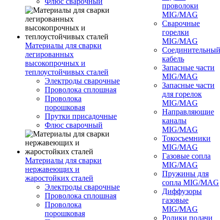
Флюс сварочный
проволоки
MIG/MAG
Сварочные
горелки
MIG/MAG
Материалы для сварки
Соединительны
легированных
кабель
высокопрочных и
Запасные части
теплоустойчивых сталей
MIG/MAG
Электроды сварочные
Запасные части
Проволока сплошная
для горелок
Проволока
MIG/MAG
порошковая
Направляющие
Прутки присадочные
каналы
Флюс сварочный
MIG/MAG
Токосъемники
MIG/MAG
Газовые сопла
Материалы для сварки
MIG/MAG
нержавеющих и
Пружины для
жаростойких сталей
сопла MIG/MAG
Электроды сварочные
Диффузоры
Проволока сплошная
газовые
Проволока
MIG/MAG
порошковая
Ролики подачи