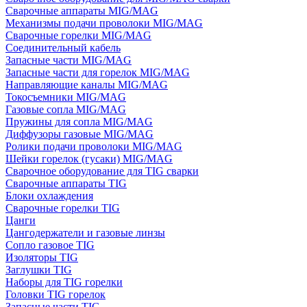
Сварочные аппараты MIG/MAG
Механизмы подачи проволоки MIG/MAG
Сварочные горелки MIG/MAG
Соединительный кабель
Запасные части MIG/MAG
Запасные части для горелок MIG/MAG
Направляющие каналы MIG/MAG
Токосъемники MIG/MAG
Газовые сопла MIG/MAG
Пружины для сопла MIG/MAG
Диффузоры газовые MIG/MAG
Ролики подачи проволоки MIG/MAG
Шейки горелок (гусаки) MIG/MAG
Сварочное оборудование для TIG сварки
Сварочные аппараты TIG
Блоки охлаждения
Сварочные горелки TIG
Цанги
Цангодержатели и газовые линзы
Сопло газовое TIG
Изоляторы TIG
Заглушки TIG
Наборы для TIG горелки
Головки TIG горелок
Запасные части TIG