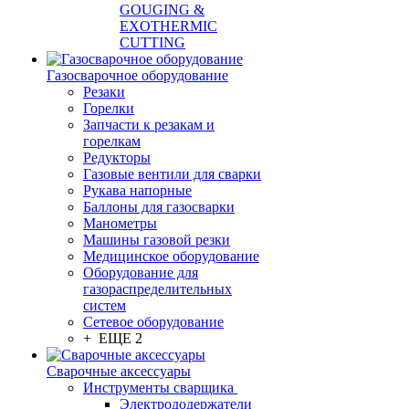
GOUGING &
EXOTHERMIC
CUTTING
Газосварочное оборудование
Резаки
Горелки
Запчасти к резакам и
горелкам
Редукторы
Газовые вентили для сварки
Рукава напорные
Баллоны для газосварки
Манометры
Машины газовой резки
Медицинское оборудование
Оборудование для
газораспределительных
систем
Сетевое оборудование
+ ЕЩЕ 2
Сварочные аксессуары
Инструменты сварщика
Электрододержатели