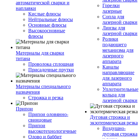
автоматической сварки и
Горелки
наплавки
лазерные
Кислые флюсы
Сопла для
Нейтральные флюсы
лазерной сварки
Основные флюсы
Линзы для
Высокоосновные
лазерной сварки
флюсы
Ролики
подающего
механизма для
Материалы для сварки
лазерного
титана
аппарата
Проволока сплошная
Каналы
Присадочные прутки
направляющие
для лазерного
аппарата
Материалы специального
Уплотнительные
назначения
кольца для
Строжка и резка
лазерной сварки
Припои
Припои оловянно-
Дуговая строжка и
свинцовые
экзотермическая резка
Припои
Воздушно-
высокотехнологичные
дуговая строжка
Олово и баббит