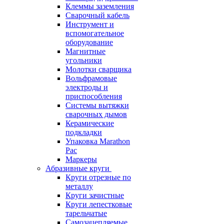
Клеммы заземления
Сварочный кабель
Инструмент и
вспомогательное
оборудование
Магнитные
угольники
Молотки сварщика
Вольфрамовые
электроды и
приспособления
Системы вытяжки
сварочных дымов
Керамические
подкладки
Упаковка Marathon
Pac
Маркеры
Абразивные круги
Круги отрезные по
металлу
Круги зачистные
Круги лепестковые
тарельчатые
Самозацепляемые