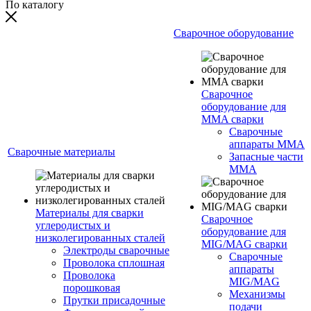
По каталогу
Сварочное оборудование
Сварочное
оборудование для
MMA сварки
Сварочные
аппараты MMA
Сварочные материалы
Запасные части
MMA
Материалы для сварки
Сварочное
углеродистых и
оборудование для
низколегированных сталей
MIG/MAG сварки
Электроды сварочные
Сварочные
Проволока сплошная
аппараты
Проволока
MIG/MAG
порошковая
Механизмы
Прутки присадочные
подачи