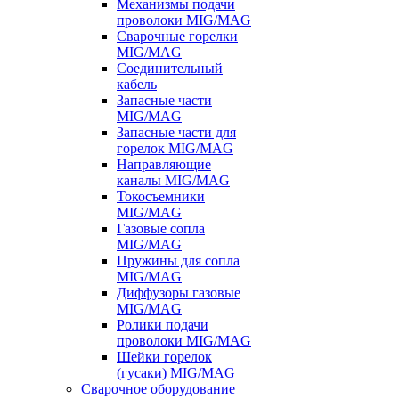
Механизмы подачи
проволоки MIG/MAG
Сварочные горелки
MIG/MAG
Соединительный
кабель
Запасные части
MIG/MAG
Запасные части для
горелок MIG/MAG
Направляющие
каналы MIG/MAG
Токосъемники
MIG/MAG
Газовые сопла
MIG/MAG
Пружины для сопла
MIG/MAG
Диффузоры газовые
MIG/MAG
Ролики подачи
проволоки MIG/MAG
Шейки горелок
(гусаки) MIG/MAG
Сварочное оборудование