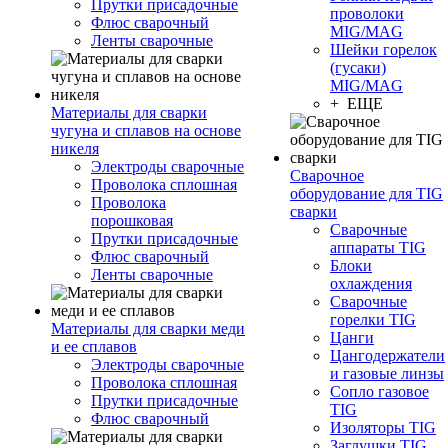
Прутки присадочные
проволоки
Флюс сварочный
MIG/MAG
Ленты сварочные
Шейки горелок
(гусаки)
MIG/MAG
+ ЕЩЕ
Материалы для сварки
чугуна и сплавов на основе
никеля
Электроды сварочные
Сварочное
Проволока сплошная
оборудование для TIG
Проволока
сварки
порошковая
Сварочные
Прутки присадочные
аппараты TIG
Флюс сварочный
Блоки
Ленты сварочные
охлаждения
Сварочные
горелки TIG
Материалы для сварки меди
Цанги
и ее сплавов
Цангодержатели
Электроды сварочные
и газовые линзы
Проволока сплошная
Сопло газовое
Прутки присадочные
TIG
Флюс сварочный
Изоляторы TIG
Заглушки TIG