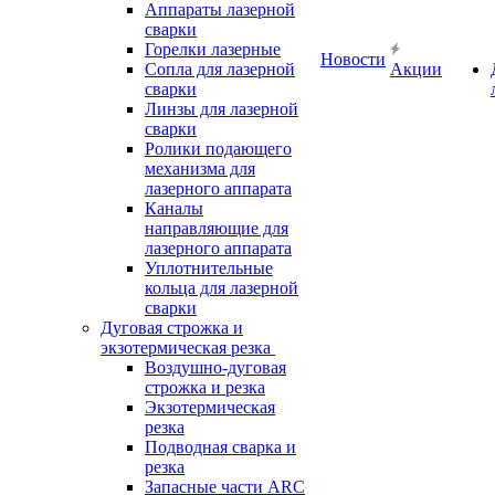
Аппараты лазерной
сварки
Горелки лазерные
Новости
Сопла для лазерной
Акции
сварки
Линзы для лазерной
сварки
Ролики подающего
механизма для
лазерного аппарата
Каналы
направляющие для
лазерного аппарата
Уплотнительные
кольца для лазерной
сварки
Дуговая строжка и
экзотермическая резка
Воздушно-дуговая
строжка и резка
Экзотермическая
резка
Подводная сварка и
резка
Запасные части ARC