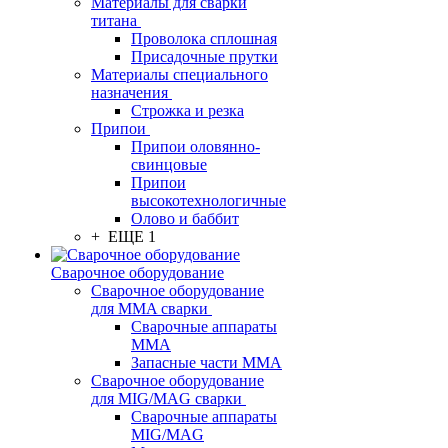
Материалы для сварки
титана
Проволока сплошная
Присадочные прутки
Материалы специального
назначения
Строжка и резка
Припои
Припои оловянно-
свинцовые
Припои
высокотехнологичные
Олово и баббит
+ ЕЩЕ 1
Сварочное оборудование
Сварочное оборудование
для MMA сварки
Сварочные аппараты
MMA
Запасные части MMA
Сварочное оборудование
для MIG/MAG сварки
Сварочные аппараты
MIG/MAG