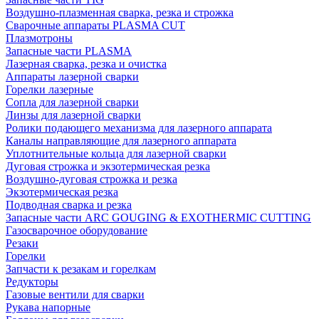
Воздушно-плазменная сварка, резка и строжка
Сварочные аппараты PLASMA CUT
Плазмотроны
Запасные части PLASMA
Лазерная сварка, резка и очистка
Аппараты лазерной сварки
Горелки лазерные
Сопла для лазерной сварки
Линзы для лазерной сварки
Ролики подающего механизма для лазерного аппарата
Каналы направляющие для лазерного аппарата
Уплотнительные кольца для лазерной сварки
Дуговая строжка и экзотермическая резка
Воздушно-дуговая строжка и резка
Экзотермическая резка
Подводная сварка и резка
Запасные части ARC GOUGING & EXOTHERMIC CUTTING
Газосварочное оборудование
Резаки
Горелки
Запчасти к резакам и горелкам
Редукторы
Газовые вентили для сварки
Рукава напорные