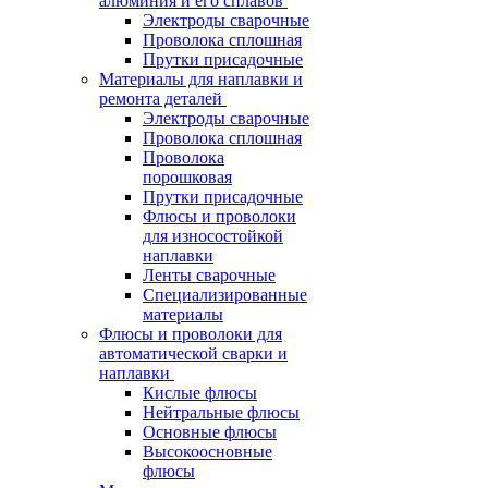
алюминия и его сплавов
Электроды сварочные
Проволока сплошная
Прутки присадочные
Материалы для наплавки и
ремонта деталей
Электроды сварочные
Проволока сплошная
Проволока
порошковая
Прутки присадочные
Флюсы и проволоки
для износостойкой
наплавки
Ленты сварочные
Специализированные
материалы
Флюсы и проволоки для
автоматической сварки и
наплавки
Кислые флюсы
Нейтральные флюсы
Основные флюсы
Высокоосновные
флюсы