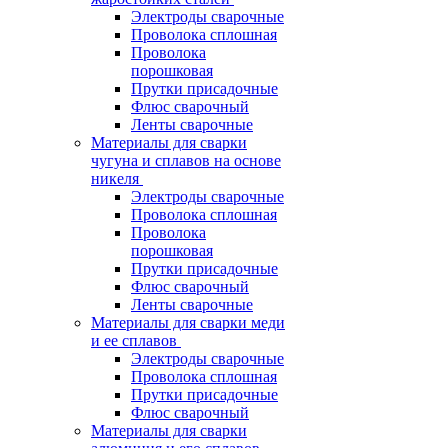
Электроды сварочные
Проволока сплошная
Проволока
порошковая
Прутки присадочные
Флюс сварочный
Ленты сварочные
Материалы для сварки
чугуна и сплавов на основе
никеля
Электроды сварочные
Проволока сплошная
Проволока
порошковая
Прутки присадочные
Флюс сварочный
Ленты сварочные
Материалы для сварки меди
и ее сплавов
Электроды сварочные
Проволока сплошная
Прутки присадочные
Флюс сварочный
Материалы для сварки