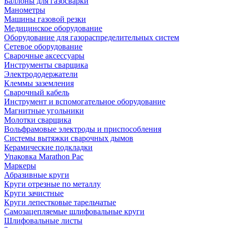
Баллоны для газосварки
Манометры
Машины газовой резки
Медицинское оборудование
Оборудование для газораспределительных систем
Сетевое оборудование
Сварочные аксессуары
Инструменты сварщика
Электрододержатели
Клеммы заземления
Сварочный кабель
Инструмент и вспомогательное оборудование
Магнитные угольники
Молотки сварщика
Вольфрамовые электроды и приспособления
Системы вытяжки сварочных дымов
Керамические подкладки
Упаковка Marathon Pac
Маркеры
Абразивные круги
Круги отрезные по металлу
Круги зачистные
Круги лепестковые тарельчатые
Самозацепляемые шлифовальные круги
Шлифовальные листы