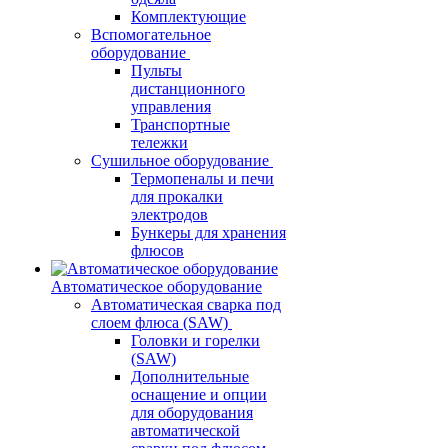
Комплектующие
Вспомогательное
оборудование
Пульты
дистанционного
управления
Транспортные
тележки
Сушильное оборудование
Термопеналы и печи
для прокалки
электродов
Бункеры для хранения
флюсов
Автоматическое оборудование
Автоматическая сварка под
слоем флюса (SAW)
Головки и горелки
(SAW)
Дополнительные
оснащение и опции
для оборудования
автоматической