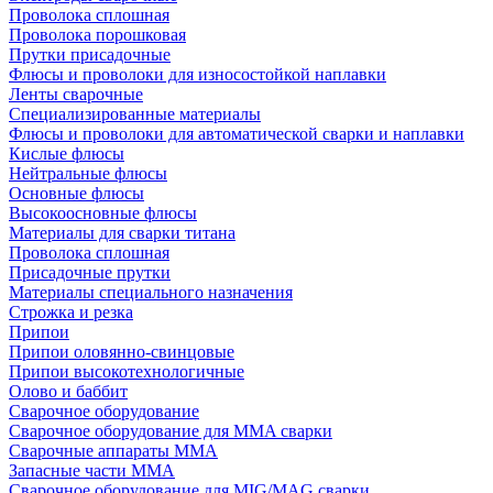
Проволока сплошная
Проволока порошковая
Прутки присадочные
Флюсы и проволоки для износостойкой наплавки
Ленты сварочные
Специализированные материалы
Флюсы и проволоки для автоматической сварки и наплавки
Кислые флюсы
Нейтральные флюсы
Основные флюсы
Высокоосновные флюсы
Материалы для сварки титана
Проволока сплошная
Присадочные прутки
Материалы специального назначения
Строжка и резка
Припои
Припои оловянно-свинцовые
Припои высокотехнологичные
Олово и баббит
Сварочное оборудование
Сварочное оборудование для MMA сварки
Сварочные аппараты MMA
Запасные части MMA
Сварочное оборудование для MIG/MAG сварки