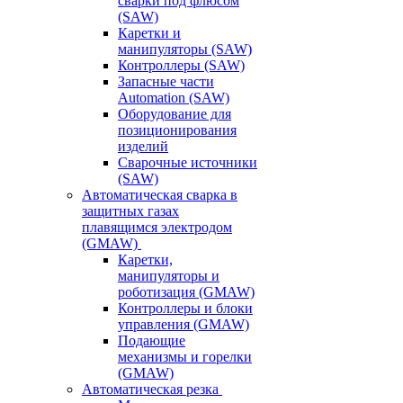
сварки под флюсом
(SAW)
Каретки и
манипуляторы (SAW)
Контроллеры (SAW)
Запасные части
Automation (SAW)
Оборудование для
позиционирования
изделий
Сварочные источники
(SAW)
Автоматическая сварка в
защитных газах
плавящимся электродом
(GMAW)
Каретки,
манипуляторы и
роботизация (GMAW)
Контроллеры и блоки
управления (GMAW)
Подающие
механизмы и горелки
(GMAW)
Автоматическая резка