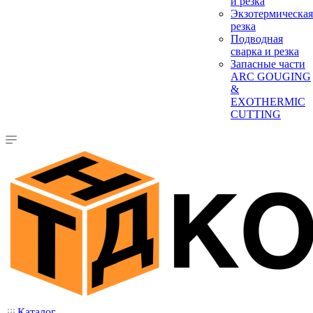
и резка
Экзотермическая
резка
Подводная
сварка и резка
Запасные части
ARC GOUGING
&
EXOTHERMIC
CUTTING
Каталог