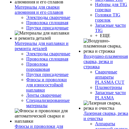
Наборы для TIG
Материалы для сварки
горелки
алюминия и его сплавов
Головки TIG
Электроды сварочные
горелок
Проволока сплошная
Запасные части
Прутки присадочные
TIG
+ ЕЩЕ
Материалы для наплавки и
ремонта деталей
Электроды сварочные
Воздушно-плазменная
Проволока сплошная
сварка, резка и
Проволока
строжка
порошковая
Сварочные
Прутки присадочные
аппараты
Флюсы и проволоки
PLASMA CUT
для износостойкой
Плазмотроны
наплавки
Запасные части
Ленты сварочные
PLASMA
Специализированные
материалы
Лазерная сварка, резка
и очистка
Аппараты
Флюсы и проволоки для
лазерной сварки