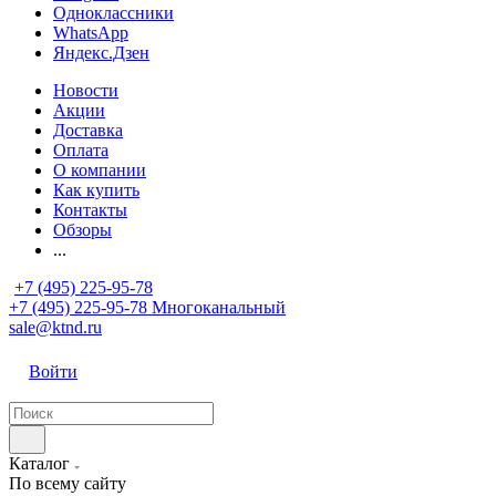
Одноклассники
WhatsApp
Яндекс.Дзен
Новости
Акции
Доставка
Оплата
О компании
Как купить
Контакты
Обзоры
...
+7 (495) 225-95-78
+7 (495) 225-95-78
Многоканальный
sale@ktnd.ru
Войти
Каталог
По всему сайту