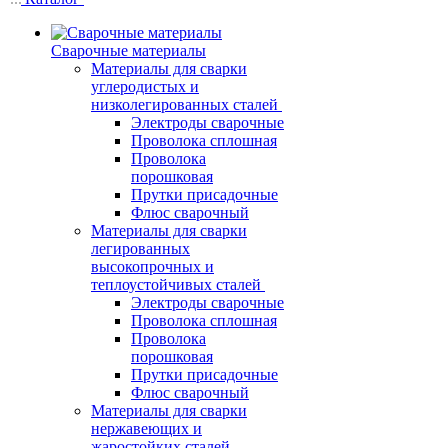
Сварочные материалы
Материалы для сварки
углеродистых и
низколегированных сталей
Электроды сварочные
Проволока сплошная
Проволока
порошковая
Прутки присадочные
Флюс сварочный
Материалы для сварки
легированных
высокопрочных и
теплоустойчивых сталей
Электроды сварочные
Проволока сплошная
Проволока
порошковая
Прутки присадочные
Флюс сварочный
Материалы для сварки
нержавеющих и
жаростойких сталей