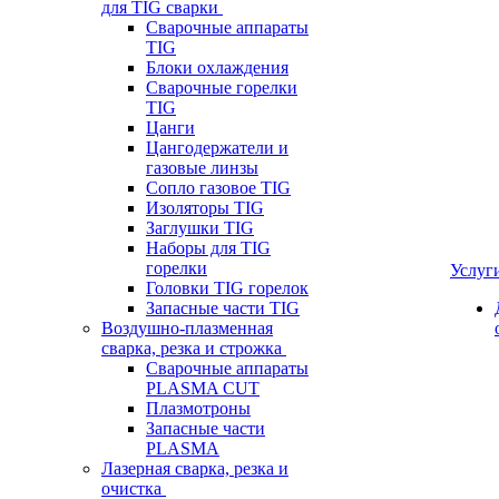
для TIG сварки
Сварочные аппараты
TIG
Блоки охлаждения
Сварочные горелки
TIG
Цанги
Цангодержатели и
газовые линзы
Сопло газовое TIG
Изоляторы TIG
Заглушки TIG
Наборы для TIG
горелки
Услуг
Головки TIG горелок
Запасные части TIG
Воздушно-плазменная
сварка, резка и строжка
Сварочные аппараты
PLASMA CUT
Плазмотроны
Запасные части
PLASMA
Лазерная сварка, резка и
очистка