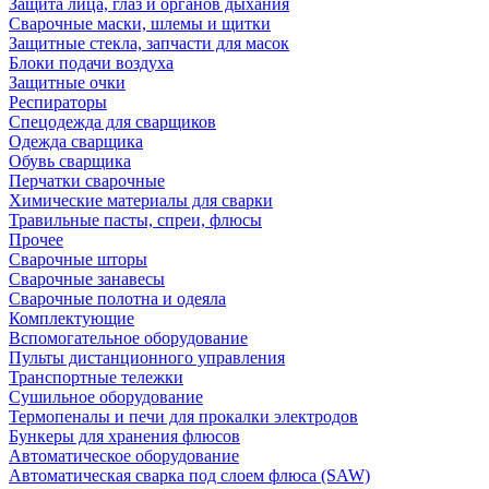
Защита лица, глаз и органов дыхания
Сварочные маски, шлемы и щитки
Защитные стекла, запчасти для масок
Блоки подачи воздуха
Защитные очки
Респираторы
Спецодежда для сварщиков
Одежда сварщика
Обувь сварщика
Перчатки сварочные
Химические материалы для сварки
Травильные пасты, спреи, флюсы
Прочее
Сварочные шторы
Сварочные занавесы
Сварочные полотна и одеяла
Комплектующие
Вспомогательное оборудование
Пульты дистанционного управления
Транспортные тележки
Сушильное оборудование
Термопеналы и печи для прокалки электродов
Бункеры для хранения флюсов
Автоматическое оборудование
Автоматическая сварка под слоем флюса (SAW)