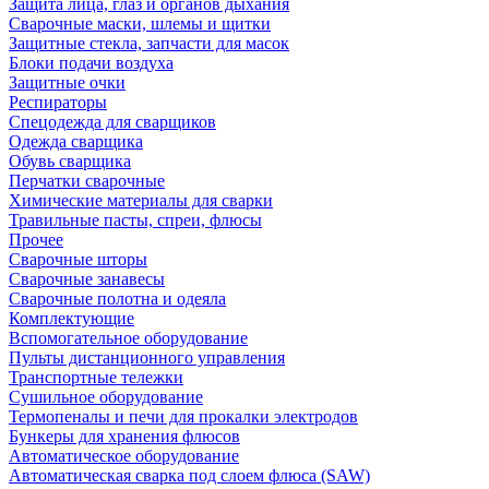
Защита лица, глаз и органов дыхания
Сварочные маски, шлемы и щитки
Защитные стекла, запчасти для масок
Блоки подачи воздуха
Защитные очки
Респираторы
Спецодежда для сварщиков
Одежда сварщика
Обувь сварщика
Перчатки сварочные
Химические материалы для сварки
Травильные пасты, спреи, флюсы
Прочее
Сварочные шторы
Сварочные занавесы
Сварочные полотна и одеяла
Комплектующие
Вспомогательное оборудование
Пульты дистанционного управления
Транспортные тележки
Сушильное оборудование
Термопеналы и печи для прокалки электродов
Бункеры для хранения флюсов
Автоматическое оборудование
Автоматическая сварка под слоем флюса (SAW)