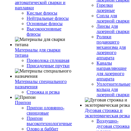
автоматической сварки и
Горелки
наплавки
лазерные
Кислые флюсы
Сопла для
Нейтральные флюсы
лазерной сварки
Основные флюсы
Линзы для
Высокоосновные
лазерной сварки
флюсы
Ролики
подающего
механизма для
Материалы для сварки
лазерного
титана
аппарата
Проволока сплошная
Каналы
Присадочные прутки
направляющие
для лазерного
аппарата
Материалы специального
Уплотнительные
назначения
кольца для
Строжка и резка
лазерной сварки
Припои
Припои оловянно-
Дуговая строжка и
свинцовые
экзотермическая резка
Припои
Воздушно-
высокотехнологичные
дуговая строжка
Олово и баббит