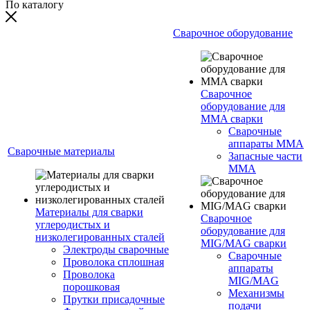
По каталогу
Сварочное оборудование
Сварочное
оборудование для
MMA сварки
Сварочные
аппараты MMA
Сварочные материалы
Запасные части
MMA
Материалы для сварки
Сварочное
углеродистых и
оборудование для
низколегированных сталей
MIG/MAG сварки
Электроды сварочные
Сварочные
Проволока сплошная
аппараты
Проволока
MIG/MAG
порошковая
Механизмы
Прутки присадочные
подачи