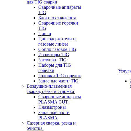
для TIG сварки
Сварочные аппараты
TIG
Блоки охлаждения
Сварочные горелки
TIG
Цанги
Цангодержатели и
газовые линзы
Сопло газовое TIG
Изоляторы TIG
Заглушки TIG
Наборы для TIG
горелки
Услуг
Головки TIG горелок
Запасные части TIG
Воздушно-плазменная
сварка, резка и строжка
Сварочные аппараты
PLASMA CUT
Плазмотроны
Запасные части
PLASMA
Лазерная сварка, резка и
очистка