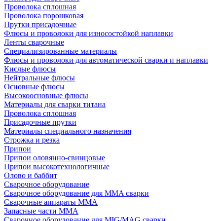
Проволока сплошная
Проволока порошковая
Прутки присадочные
Флюсы и проволоки для износостойкой наплавки
Ленты сварочные
Специализированные материалы
Флюсы и проволоки для автоматической сварки и наплавки
Кислые флюсы
Нейтральные флюсы
Основные флюсы
Высокоосновные флюсы
Материалы для сварки титана
Проволока сплошная
Присадочные прутки
Материалы специального назначения
Строжка и резка
Припои
Припои оловянно-свинцовые
Припои высокотехнологичные
Олово и баббит
Сварочное оборудование
Сварочное оборудование для MMA сварки
Сварочные аппараты MMA
Запасные части MMA
Сварочное оборудование для MIG/MAG сварки