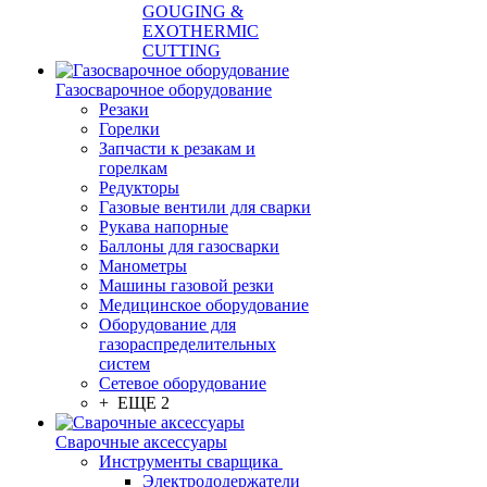
GOUGING &
EXOTHERMIC
CUTTING
Газосварочное оборудование
Резаки
Горелки
Запчасти к резакам и
горелкам
Редукторы
Газовые вентили для сварки
Рукава напорные
Баллоны для газосварки
Манометры
Машины газовой резки
Медицинское оборудование
Оборудование для
газораспределительных
систем
Сетевое оборудование
+ ЕЩЕ 2
Сварочные аксессуары
Инструменты сварщика
Электрододержатели