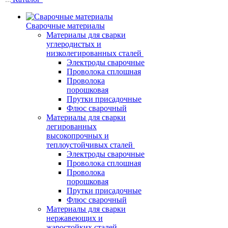
Сварочные материалы
Материалы для сварки
углеродистых и
низколегированных сталей
Электроды сварочные
Проволока сплошная
Проволока
порошковая
Прутки присадочные
Флюс сварочный
Материалы для сварки
легированных
высокопрочных и
теплоустойчивых сталей
Электроды сварочные
Проволока сплошная
Проволока
порошковая
Прутки присадочные
Флюс сварочный
Материалы для сварки
нержавеющих и
жаростойких сталей