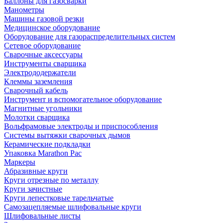
Баллоны для газосварки
Манометры
Машины газовой резки
Медицинское оборудование
Оборудование для газораспределительных систем
Сетевое оборудование
Сварочные аксессуары
Инструменты сварщика
Электрододержатели
Клеммы заземления
Сварочный кабель
Инструмент и вспомогательное оборудование
Магнитные угольники
Молотки сварщика
Вольфрамовые электроды и приспособления
Системы вытяжки сварочных дымов
Керамические подкладки
Упаковка Marathon Pac
Маркеры
Абразивные круги
Круги отрезные по металлу
Круги зачистные
Круги лепестковые тарельчатые
Самозацепляемые шлифовальные круги
Шлифовальные листы