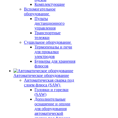
Комплектующие
Вспомогательное
оборудование
Пульты
дистанционного
управления
Транспортные
тележки
Сушильное оборудование
Термопеналы и печи
для прокалки
электродов
Бункеры для хранения
флюсов
Автоматическое оборудование
Автоматическая сварка под
слоем флюса (SAW)
Головки и горелки
(SAW)
Дополнительные
оснащение и опции
для оборудования
автоматической