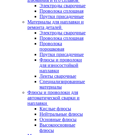
алюминия и его сплавов
Электроды сварочные
Проволока сплошная
Прутки присадочные
Материалы для наплавки и
ремонта деталей
Электроды сварочные
Проволока сплошная
Проволока
порошковая
Прутки присадочные
Флюсы и проволоки
для износостойкой
наплавки
Ленты сварочные
Специализированные
материалы
Флюсы и проволоки для
автоматической сварки и
наплавки
Кислые флюсы
Нейтральные флюсы
Основные флюсы
Высокоосновные
флюсы