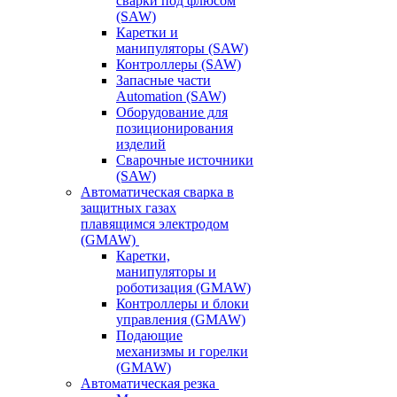
сварки под флюсом
(SAW)
Каретки и
манипуляторы (SAW)
Контроллеры (SAW)
Запасные части
Automation (SAW)
Оборудование для
позиционирования
изделий
Сварочные источники
(SAW)
Автоматическая сварка в
защитных газах
плавящимся электродом
(GMAW)
Каретки,
манипуляторы и
роботизация (GMAW)
Контроллеры и блоки
управления (GMAW)
Подающие
механизмы и горелки
(GMAW)
Автоматическая резка