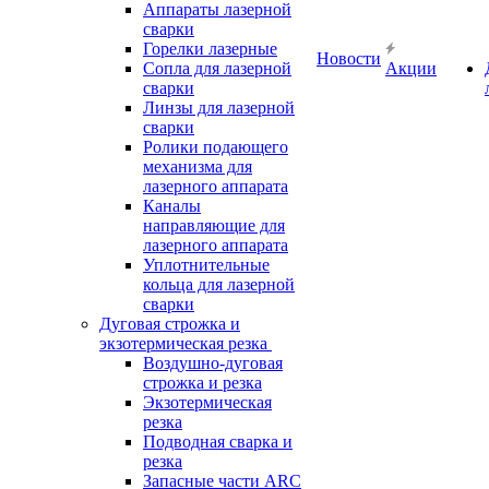
Аппараты лазерной
сварки
Горелки лазерные
Новости
Сопла для лазерной
Акции
сварки
Линзы для лазерной
сварки
Ролики подающего
механизма для
лазерного аппарата
Каналы
направляющие для
лазерного аппарата
Уплотнительные
кольца для лазерной
сварки
Дуговая строжка и
экзотермическая резка
Воздушно-дуговая
строжка и резка
Экзотермическая
резка
Подводная сварка и
резка
Запасные части ARC