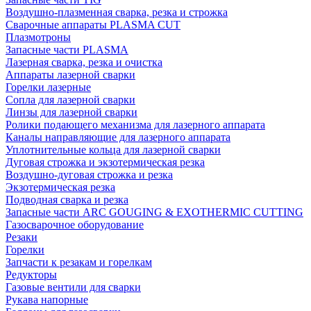
Воздушно-плазменная сварка, резка и строжка
Сварочные аппараты PLASMA CUT
Плазмотроны
Запасные части PLASMA
Лазерная сварка, резка и очистка
Аппараты лазерной сварки
Горелки лазерные
Сопла для лазерной сварки
Линзы для лазерной сварки
Ролики подающего механизма для лазерного аппарата
Каналы направляющие для лазерного аппарата
Уплотнительные кольца для лазерной сварки
Дуговая строжка и экзотермическая резка
Воздушно-дуговая строжка и резка
Экзотермическая резка
Подводная сварка и резка
Запасные части ARC GOUGING & EXOTHERMIC CUTTING
Газосварочное оборудование
Резаки
Горелки
Запчасти к резакам и горелкам
Редукторы
Газовые вентили для сварки
Рукава напорные