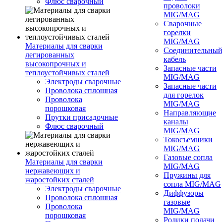
Флюс сварочный
проволоки
MIG/MAG
Сварочные
горелки
MIG/MAG
Материалы для сварки
Соединительны
легированных
кабель
высокопрочных и
Запасные части
теплоустойчивых сталей
MIG/MAG
Электроды сварочные
Запасные части
Проволока сплошная
для горелок
Проволока
MIG/MAG
порошковая
Направляющие
Прутки присадочные
каналы
Флюс сварочный
MIG/MAG
Токосъемники
MIG/MAG
Газовые сопла
Материалы для сварки
MIG/MAG
нержавеющих и
Пружины для
жаростойких сталей
сопла MIG/MAG
Электроды сварочные
Диффузоры
Проволока сплошная
газовые
Проволока
MIG/MAG
порошковая
Ролики подачи