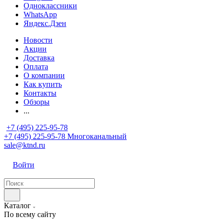
Одноклассники
WhatsApp
Яндекс.Дзен
Новости
Акции
Доставка
Оплата
О компании
Как купить
Контакты
Обзоры
...
+7 (495) 225-95-78
+7 (495) 225-95-78
Многоканальный
sale@ktnd.ru
Войти
Каталог
По всему сайту