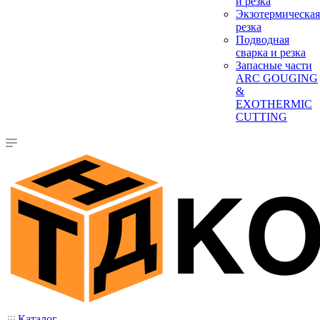
и резка
Экзотермическая
резка
Подводная
сварка и резка
Запасные части
ARC GOUGING
&
EXOTHERMIC
CUTTING
Каталог