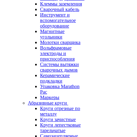
Клеммы заземления
Сварочный кабель
Инструмент и
вспомогательное
оборудование
Магнитные
угольники
Молотки сварщика
Вольфрамовые
электроды и
приспособления
Системы вытяжки
сварочных дымов
Керамические
подкладки
Упаковка Marathon
Pac
Маркеры
Абразивные круги
Круги отрезные по
металлу
Круги зачистные
Круги лепестковые
тарельчатые
Самозацепляемые