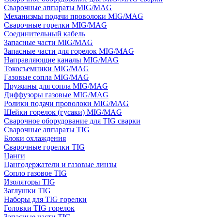
Сварочные аппараты MIG/MAG
Механизмы подачи проволоки MIG/MAG
Сварочные горелки MIG/MAG
Соединительный кабель
Запасные части MIG/MAG
Запасные части для горелок MIG/MAG
Направляющие каналы MIG/MAG
Токосъемники MIG/MAG
Газовые сопла MIG/MAG
Пружины для сопла MIG/MAG
Диффузоры газовые MIG/MAG
Ролики подачи проволоки MIG/MAG
Шейки горелок (гусаки) MIG/MAG
Сварочное оборудование для TIG сварки
Сварочные аппараты TIG
Блоки охлаждения
Сварочные горелки TIG
Цанги
Цангодержатели и газовые линзы
Сопло газовое TIG
Изоляторы TIG
Заглушки TIG
Наборы для TIG горелки
Головки TIG горелок
Запасные части TIG