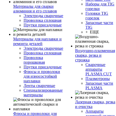
Наборы для TIG
Материалы для сварки
горелки
алюминия и его сплавов
Головки TIG
Электроды сварочные
горелок
Проволока сплошная
Запасные части
Прутки присадочные
TIG
+ ЕЩЕ
Материалы для наплавки и
ремонта деталей
Электроды сварочные
Воздушно-плазменная
Проволока сплошная
сварка, резка и
Проволока
строжка
порошковая
Сварочные
Прутки присадочные
аппараты
Флюсы и проволоки
PLASMA CUT
для износостойкой
Плазмотроны
наплавки
Запасные части
Ленты сварочные
PLASMA
Специализированные
материалы
Лазерная сварка, резка
и очистка
Аппараты
Флюсы и проволоки для
лазерной сварки