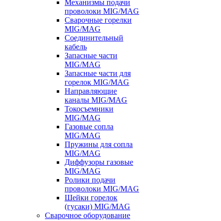
Механизмы подачи
проволоки MIG/MAG
Сварочные горелки
MIG/MAG
Соединительный
кабель
Запасные части
MIG/MAG
Запасные части для
горелок MIG/MAG
Направляющие
каналы MIG/MAG
Токосъемники
MIG/MAG
Газовые сопла
MIG/MAG
Пружины для сопла
MIG/MAG
Диффузоры газовые
MIG/MAG
Ролики подачи
проволоки MIG/MAG
Шейки горелок
(гусаки) MIG/MAG
Сварочное оборудование