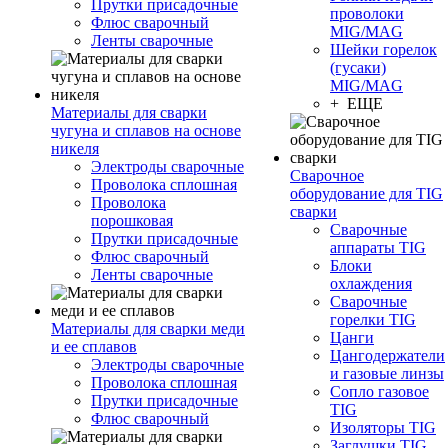
Прутки присадочные
проволоки
Флюс сварочный
MIG/MAG
Ленты сварочные
Шейки горелок
(гусаки)
MIG/MAG
+ ЕЩЕ
Материалы для сварки
чугуна и сплавов на основе
никеля
Электроды сварочные
Сварочное
Проволока сплошная
оборудование для TIG
Проволока
сварки
порошковая
Сварочные
Прутки присадочные
аппараты TIG
Флюс сварочный
Блоки
Ленты сварочные
охлаждения
Сварочные
горелки TIG
Материалы для сварки меди
Цанги
и ее сплавов
Цангодержатели
Электроды сварочные
и газовые линзы
Проволока сплошная
Сопло газовое
Прутки присадочные
TIG
Флюс сварочный
Изоляторы TIG
Заглушки TIG