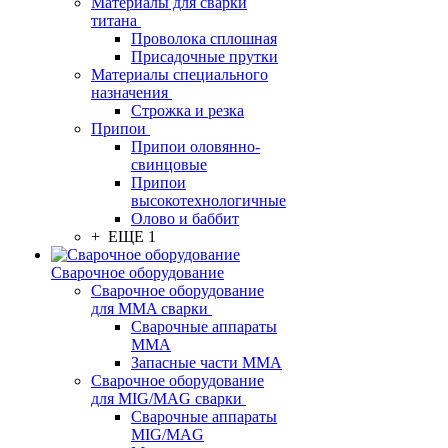
Материалы для сварки
титана
Проволока сплошная
Присадочные прутки
Материалы специального
назначения
Строжка и резка
Припои
Припои оловянно-
свинцовые
Припои
высокотехнологичные
Олово и баббит
+ ЕЩЕ 1
Сварочное оборудование
Сварочное оборудование
для MMA сварки
Сварочные аппараты
MMA
Запасные части MMA
Сварочное оборудование
для MIG/MAG сварки
Сварочные аппараты
MIG/MAG