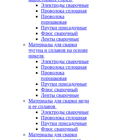
Электроды сварочные
Проволока сплошная
Проволока
порошковая
Прутки присадочные
Флюс сварочный
Ленты сварочные
Материалы для сварки
чугуна и сплавов на основе
никеля
Электроды сварочные
Проволока сплошная
Проволока
порошковая
Прутки присадочные
Флюс сварочный
Ленты сварочные
Материалы для сварки меди
и ее сплавов
Электроды сварочные
Проволока сплошная
Прутки присадочные
Флюс сварочный
Материалы для сварки