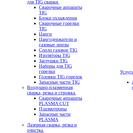
для TIG сварки
Сварочные аппараты
TIG
Блоки охлаждения
Сварочные горелки
TIG
Цанги
Цангодержатели и
газовые линзы
Сопло газовое TIG
Изоляторы TIG
Заглушки TIG
Наборы для TIG
горелки
Услуг
Головки TIG горелок
Запасные части TIG
Воздушно-плазменная
сварка, резка и строжка
Сварочные аппараты
PLASMA CUT
Плазмотроны
Запасные части
PLASMA
Лазерная сварка, резка и
очистка