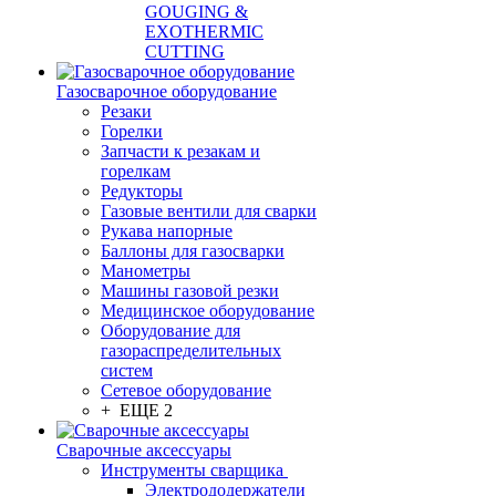
GOUGING &
EXOTHERMIC
CUTTING
Газосварочное оборудование
Резаки
Горелки
Запчасти к резакам и
горелкам
Редукторы
Газовые вентили для сварки
Рукава напорные
Баллоны для газосварки
Манометры
Машины газовой резки
Медицинское оборудование
Оборудование для
газораспределительных
систем
Сетевое оборудование
+ ЕЩЕ 2
Сварочные аксессуары
Инструменты сварщика
Электрододержатели