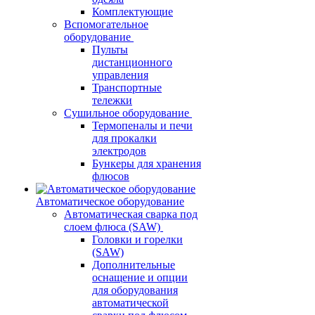
Комплектующие
Вспомогательное
оборудование
Пульты
дистанционного
управления
Транспортные
тележки
Сушильное оборудование
Термопеналы и печи
для прокалки
электродов
Бункеры для хранения
флюсов
Автоматическое оборудование
Автоматическая сварка под
слоем флюса (SAW)
Головки и горелки
(SAW)
Дополнительные
оснащение и опции
для оборудования
автоматической