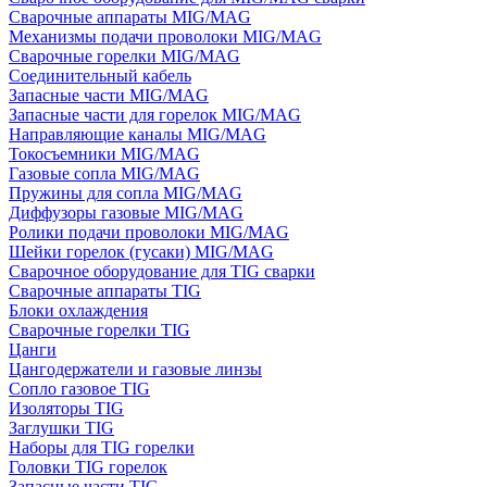
Сварочные аппараты MIG/MAG
Механизмы подачи проволоки MIG/MAG
Сварочные горелки MIG/MAG
Соединительный кабель
Запасные части MIG/MAG
Запасные части для горелок MIG/MAG
Направляющие каналы MIG/MAG
Токосъемники MIG/MAG
Газовые сопла MIG/MAG
Пружины для сопла MIG/MAG
Диффузоры газовые MIG/MAG
Ролики подачи проволоки MIG/MAG
Шейки горелок (гусаки) MIG/MAG
Сварочное оборудование для TIG сварки
Сварочные аппараты TIG
Блоки охлаждения
Сварочные горелки TIG
Цанги
Цангодержатели и газовые линзы
Сопло газовое TIG
Изоляторы TIG
Заглушки TIG
Наборы для TIG горелки
Головки TIG горелок
Запасные части TIG