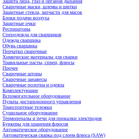
Защита лица, глаз и органов дыхания
Сварочные маски, шлемы и щитки
Защитные стекла, запчасти для масок
Блоки подачи воздуха
Защитные очки
Респираторы
Спецодежда для сварщиков
Одежда сварщика
Обувь сварщика
Перчатки сварочные
Химические материалы для сварки
Травильные пасты, спреи, флюсы
Прочее
Сварочные шторы
Сварочные занавесы
Сварочные полотна и одеяла
Комплектующие
Вспомогательное оборудование
Пульты дистанционного управления
Транспортные тележки
Сушильное оборудование
Термопеналы и печи для прокалки электродов
Бункеры для хранения флюсов
Автоматическое оборудование
Автоматическая сварка под слоем флюса (SAW)