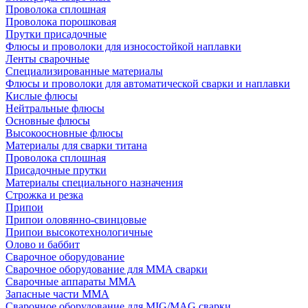
Проволока сплошная
Проволока порошковая
Прутки присадочные
Флюсы и проволоки для износостойкой наплавки
Ленты сварочные
Специализированные материалы
Флюсы и проволоки для автоматической сварки и наплавки
Кислые флюсы
Нейтральные флюсы
Основные флюсы
Высокоосновные флюсы
Материалы для сварки титана
Проволока сплошная
Присадочные прутки
Материалы специального назначения
Строжка и резка
Припои
Припои оловянно-свинцовые
Припои высокотехнологичные
Олово и баббит
Сварочное оборудование
Сварочное оборудование для MMA сварки
Сварочные аппараты MMA
Запасные части MMA
Сварочное оборудование для MIG/MAG сварки