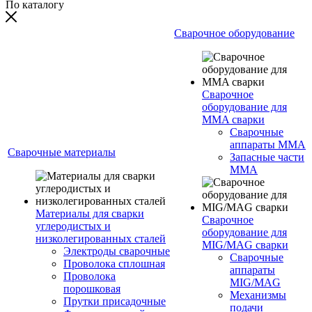
По каталогу
Сварочное оборудование
Сварочное
оборудование для
MMA сварки
Сварочные
аппараты MMA
Сварочные материалы
Запасные части
MMA
Материалы для сварки
Сварочное
углеродистых и
оборудование для
низколегированных сталей
MIG/MAG сварки
Электроды сварочные
Сварочные
Проволока сплошная
аппараты
Проволока
MIG/MAG
порошковая
Механизмы
Прутки присадочные
подачи