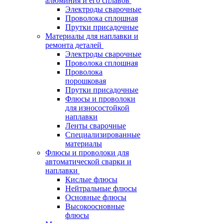
алюминия и его сплавов
Электроды сварочные
Проволока сплошная
Прутки присадочные
Материалы для наплавки и
ремонта деталей
Электроды сварочные
Проволока сплошная
Проволока
порошковая
Прутки присадочные
Флюсы и проволоки
для износостойкой
наплавки
Ленты сварочные
Специализированные
материалы
Флюсы и проволоки для
автоматической сварки и
наплавки
Кислые флюсы
Нейтральные флюсы
Основные флюсы
Высокоосновные
флюсы