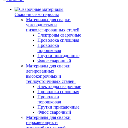
Сварочные материалы
Материалы для сварки
углеродистых и
низколегированных сталей
Электроды сварочные
Проволока сплошная
Проволока
порошковая
Прутки присадочные
Флюс сварочный
Материалы для сварки
легированных
высокопрочных и
теплоустойчивых сталей
Электроды сварочные
Проволока сплошная
Проволока
порошковая
Прутки присадочные
Флюс сварочный
Материалы для сварки
нержавеющих и
жаростойких сталей