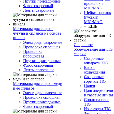
Прутки присадочные
проволоки
Флюс сварочный
MIG/MAG
Ленты сварочные
Шейки горелок
(гусаки)
MIG/MAG
+ ЕЩЕ
Материалы для сварки
чугуна и сплавов на основе
никеля
Электроды сварочные
Сварочное
Проволока сплошная
оборудование для TIG
Проволока
сварки
порошковая
Сварочные
Прутки присадочные
аппараты TIG
Флюс сварочный
Блоки
Ленты сварочные
охлаждения
Сварочные
горелки TIG
Материалы для сварки меди
Цанги
и ее сплавов
Цангодержатели
Электроды сварочные
и газовые линзы
Проволока сплошная
Сопло газовое
Прутки присадочные
TIG
Флюс сварочный
Изоляторы TIG
Заглушки TIG