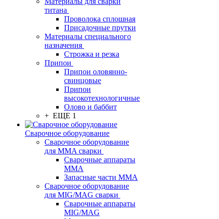
Материалы для сварки
титана
Проволока сплошная
Присадочные прутки
Материалы специального
назначения
Строжка и резка
Припои
Припои оловянно-
свинцовые
Припои
высокотехнологичные
Олово и баббит
+ ЕЩЕ 1
Сварочное оборудование
Сварочное оборудование
для MMA сварки
Сварочные аппараты
MMA
Запасные части MMA
Сварочное оборудование
для MIG/MAG сварки
Сварочные аппараты
MIG/MAG