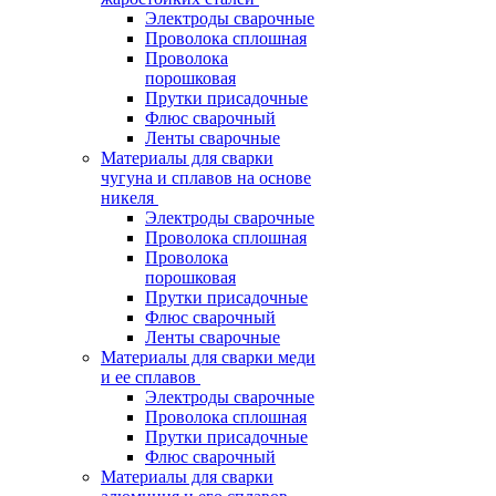
Электроды сварочные
Проволока сплошная
Проволока
порошковая
Прутки присадочные
Флюс сварочный
Ленты сварочные
Материалы для сварки
чугуна и сплавов на основе
никеля
Электроды сварочные
Проволока сплошная
Проволока
порошковая
Прутки присадочные
Флюс сварочный
Ленты сварочные
Материалы для сварки меди
и ее сплавов
Электроды сварочные
Проволока сплошная
Прутки присадочные
Флюс сварочный
Материалы для сварки