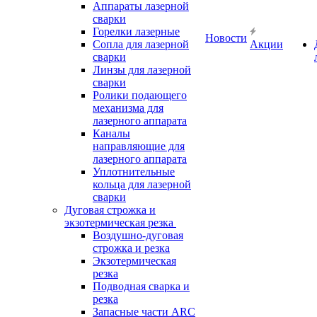
Аппараты лазерной
сварки
Горелки лазерные
Новости
Сопла для лазерной
Акции
сварки
Линзы для лазерной
сварки
Ролики подающего
механизма для
лазерного аппарата
Каналы
направляющие для
лазерного аппарата
Уплотнительные
кольца для лазерной
сварки
Дуговая строжка и
экзотермическая резка
Воздушно-дуговая
строжка и резка
Экзотермическая
резка
Подводная сварка и
резка
Запасные части ARC