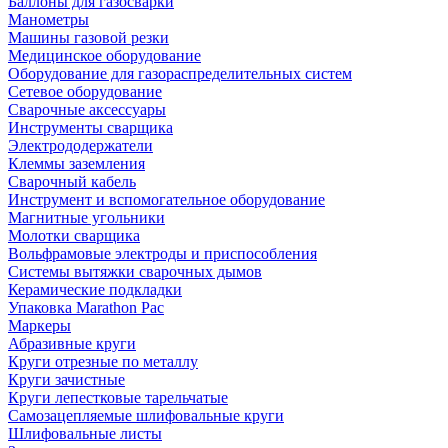
Баллоны для газосварки
Манометры
Машины газовой резки
Медицинское оборудование
Оборудование для газораспределительных систем
Сетевое оборудование
Сварочные аксессуары
Инструменты сварщика
Электрододержатели
Клеммы заземления
Сварочный кабель
Инструмент и вспомогательное оборудование
Магнитные угольники
Молотки сварщика
Вольфрамовые электроды и приспособления
Системы вытяжки сварочных дымов
Керамические подкладки
Упаковка Marathon Pac
Маркеры
Абразивные круги
Круги отрезные по металлу
Круги зачистные
Круги лепестковые тарельчатые
Самозацепляемые шлифовальные круги
Шлифовальные листы