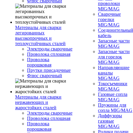
Флюс сварочный
проволоки
MIG/MAG
Сварочные
горелки
MIG/MAG
Материалы для сварки
Соединительны
легированных
кабель
высокопрочных и
Запасные части
теплоустойчивых сталей
MIG/MAG
Электроды сварочные
Запасные части
Проволока сплошная
для горелок
Проволока
MIG/MAG
порошковая
Направляющие
Прутки присадочные
каналы
Флюс сварочный
MIG/MAG
Токосъемники
MIG/MAG
Газовые сопла
Материалы для сварки
MIG/MAG
нержавеющих и
Пружины для
жаростойких сталей
сопла MIG/MAG
Электроды сварочные
Диффузоры
Проволока сплошная
газовые
Проволока
MIG/MAG
порошковая
Ролики подачи