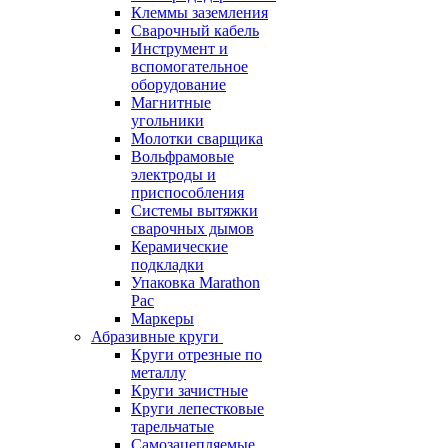
Клеммы заземления
Сварочный кабель
Инструмент и
вспомогательное
оборудование
Магнитные
угольники
Молотки сварщика
Вольфрамовые
электроды и
приспособления
Системы вытяжки
сварочных дымов
Керамические
подкладки
Упаковка Marathon
Pac
Маркеры
Абразивные круги
Круги отрезные по
металлу
Круги зачистные
Круги лепестковые
тарельчатые
Самозацепляемые