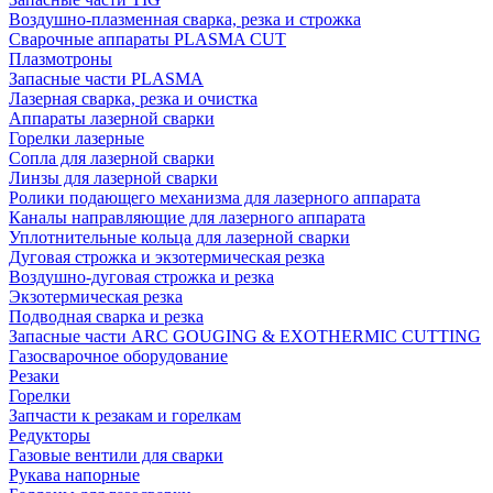
Воздушно-плазменная сварка, резка и строжка
Сварочные аппараты PLASMA CUT
Плазмотроны
Запасные части PLASMA
Лазерная сварка, резка и очистка
Аппараты лазерной сварки
Горелки лазерные
Сопла для лазерной сварки
Линзы для лазерной сварки
Ролики подающего механизма для лазерного аппарата
Каналы направляющие для лазерного аппарата
Уплотнительные кольца для лазерной сварки
Дуговая строжка и экзотермическая резка
Воздушно-дуговая строжка и резка
Экзотермическая резка
Подводная сварка и резка
Запасные части ARC GOUGING & EXOTHERMIC CUTTING
Газосварочное оборудование
Резаки
Горелки
Запчасти к резакам и горелкам
Редукторы
Газовые вентили для сварки
Рукава напорные