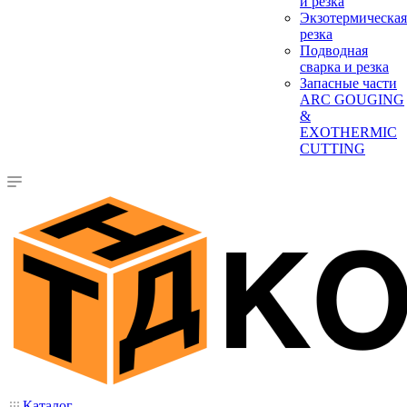
и резка
Экзотермическая
резка
Подводная
сварка и резка
Запасные части
ARC GOUGING
&
EXOTHERMIC
CUTTING
Каталог