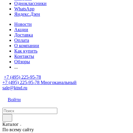
Одноклассники
WhatsApp
Яндекс.Дзен
Новости
Акции
Доставка
Оплата
О компании
Как купить
Контакты
Обзоры
...
+7 (495) 225-95-78
+7 (495) 225-95-78
Многоканальный
sale@ktnd.ru
Войти
Каталог
По всему сайту