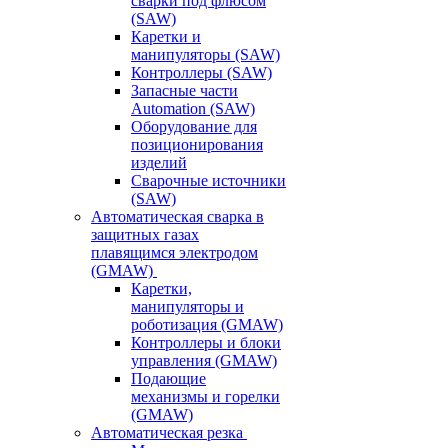
сварки под флюсом
(SAW)
Каретки и
манипуляторы (SAW)
Контроллеры (SAW)
Запасные части
Automation (SAW)
Оборудование для
позиционирования
изделий
Сварочные источники
(SAW)
Автоматическая сварка в
защитных газах
плавящимся электродом
(GMAW)
Каретки,
манипуляторы и
роботизация (GMAW)
Контроллеры и блоки
управления (GMAW)
Подающие
механизмы и горелки
(GMAW)
Автоматическая резка