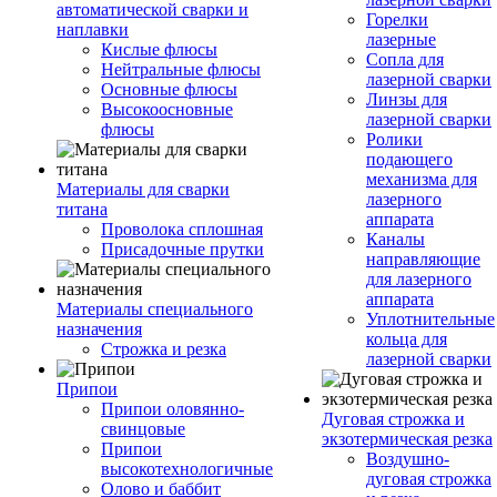
автоматической сварки и
Горелки
наплавки
лазерные
Кислые флюсы
Сопла для
Нейтральные флюсы
лазерной сварки
Основные флюсы
Линзы для
Высокоосновные
лазерной сварки
флюсы
Ролики
подающего
механизма для
Материалы для сварки
лазерного
титана
аппарата
Проволока сплошная
Каналы
Присадочные прутки
направляющие
для лазерного
аппарата
Материалы специального
Уплотнительные
назначения
кольца для
Строжка и резка
лазерной сварки
Припои
Припои оловянно-
Дуговая строжка и
свинцовые
экзотермическая резка
Припои
Воздушно-
высокотехнологичные
дуговая строжка
Олово и баббит