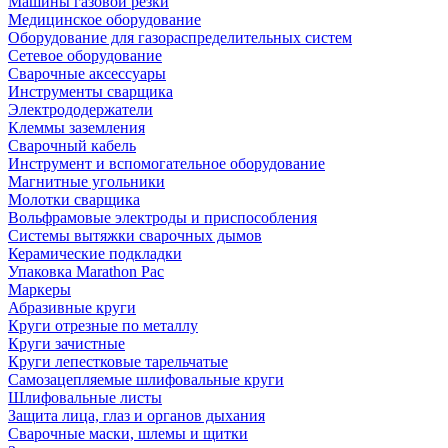
Машины газовой резки
Медицинское оборудование
Оборудование для газораспределительных систем
Сетевое оборудование
Сварочные аксессуары
Инструменты сварщика
Электрододержатели
Клеммы заземления
Сварочный кабель
Инструмент и вспомогательное оборудование
Магнитные угольники
Молотки сварщика
Вольфрамовые электроды и приспособления
Системы вытяжки сварочных дымов
Керамические подкладки
Упаковка Marathon Pac
Маркеры
Абразивные круги
Круги отрезные по металлу
Круги зачистные
Круги лепестковые тарельчатые
Самозацепляемые шлифовальные круги
Шлифовальные листы
Защита лица, глаз и органов дыхания
Сварочные маски, шлемы и щитки