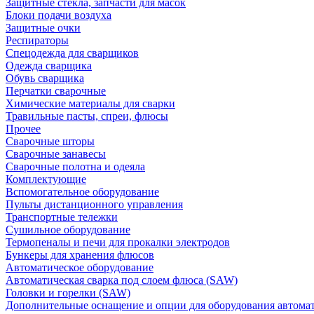
Защитные стекла, запчасти для масок
Блоки подачи воздуха
Защитные очки
Респираторы
Спецодежда для сварщиков
Одежда сварщика
Обувь сварщика
Перчатки сварочные
Химические материалы для сварки
Травильные пасты, спреи, флюсы
Прочее
Сварочные шторы
Сварочные занавесы
Сварочные полотна и одеяла
Комплектующие
Вспомогательное оборудование
Пульты дистанционного управления
Транспортные тележки
Сушильное оборудование
Термопеналы и печи для прокалки электродов
Бункеры для хранения флюсов
Автоматическое оборудование
Автоматическая сварка под слоем флюса (SAW)
Головки и горелки (SAW)
Дополнительные оснащение и опции для оборудования автома