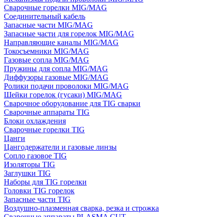
Сварочные горелки MIG/MAG
Соединительный кабель
Запасные части MIG/MAG
Запасные части для горелок MIG/MAG
Направляющие каналы MIG/MAG
Токосъемники MIG/MAG
Газовые сопла MIG/MAG
Пружины для сопла MIG/MAG
Диффузоры газовые MIG/MAG
Ролики подачи проволоки MIG/MAG
Шейки горелок (гусаки) MIG/MAG
Сварочное оборудование для TIG сварки
Сварочные аппараты TIG
Блоки охлаждения
Сварочные горелки TIG
Цанги
Цангодержатели и газовые линзы
Сопло газовое TIG
Изоляторы TIG
Заглушки TIG
Наборы для TIG горелки
Головки TIG горелок
Запасные части TIG
Воздушно-плазменная сварка, резка и строжка
Сварочные аппараты PLASMA CUT