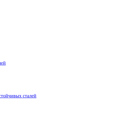
лей
стойчивых сталей