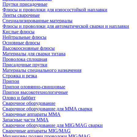
Прутки присадочные
Флюсы и проволоки для износостойкой наплавки
Ленты сварочные
Специализированные материалы
Флюсы и проволоки для автоматической сварки и наплавки
Кислые флюсы
Нейтральные флюсы
Основные флюсы
Высокоосновные флюсы
Материалы для сварки титана
Проволока сплошная
Присадочные прутки
Материалы специального назначения
Строжка и резка
Припои
Припои оловянно-свинцовые
Припои высокотехнологичные
Олово и баббит
Сварочное оборудование
Сварочное оборудование для MMA сварки
Сварочные аппараты MMA
Запасные части MMA
Сварочное оборудование для MIG/MAG сварки
Сварочные аппараты MIG/MAG
Механизмы подачи проволоки MIG/MAG