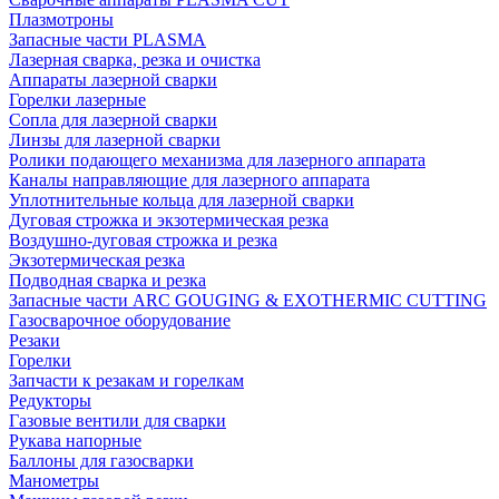
Плазмотроны
Запасные части PLASMA
Лазерная сварка, резка и очистка
Аппараты лазерной сварки
Горелки лазерные
Сопла для лазерной сварки
Линзы для лазерной сварки
Ролики подающего механизма для лазерного аппарата
Каналы направляющие для лазерного аппарата
Уплотнительные кольца для лазерной сварки
Дуговая строжка и экзотермическая резка
Воздушно-дуговая строжка и резка
Экзотермическая резка
Подводная сварка и резка
Запасные части ARC GOUGING & EXOTHERMIC CUTTING
Газосварочное оборудование
Резаки
Горелки
Запчасти к резакам и горелкам
Редукторы
Газовые вентили для сварки
Рукава напорные
Баллоны для газосварки
Манометры