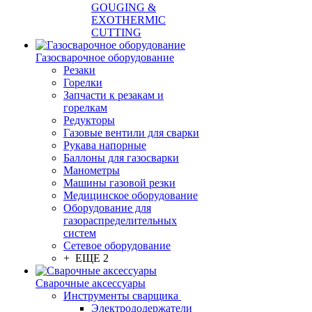
GOUGING &
EXOTHERMIC
CUTTING
Газосварочное оборудование
Резаки
Горелки
Запчасти к резакам и
горелкам
Редукторы
Газовые вентили для сварки
Рукава напорные
Баллоны для газосварки
Манометры
Машины газовой резки
Медицинское оборудование
Оборудование для
газораспределительных
систем
Сетевое оборудование
+ ЕЩЕ 2
Сварочные аксессуары
Инструменты сварщика
Электрододержатели