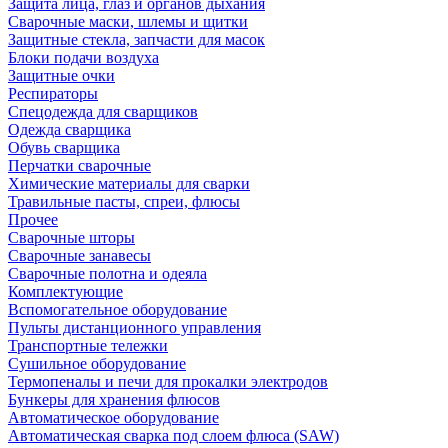
Защита лица, глаз и органов дыхания
Сварочные маски, шлемы и щитки
Защитные стекла, запчасти для масок
Блоки подачи воздуха
Защитные очки
Респираторы
Спецодежда для сварщиков
Одежда сварщика
Обувь сварщика
Перчатки сварочные
Химические материалы для сварки
Травильные пасты, спреи, флюсы
Прочее
Сварочные шторы
Сварочные занавесы
Сварочные полотна и одеяла
Комплектующие
Вспомогательное оборудование
Пульты дистанционного управления
Транспортные тележки
Сушильное оборудование
Термопеналы и печи для прокалки электродов
Бункеры для хранения флюсов
Автоматическое оборудование
Автоматическая сварка под слоем флюса (SAW)