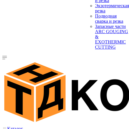
и резка
Экзотермическая
резка
Подводная
сварка и резка
Запасные части
ARC GOUGING
&
EXOTHERMIC
CUTTING
Каталог