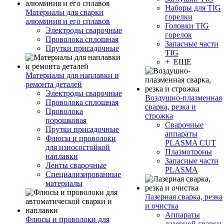
Наборы для TIG
Материалы для сварки
горелки
алюминия и его сплавов
Головки TIG
Электроды сварочные
горелок
Проволока сплошная
Запасные части
Прутки присадочные
TIG
+ ЕЩЕ
Материалы для наплавки и
ремонта деталей
Электроды сварочные
Воздушно-плазменная
Проволока сплошная
сварка, резка и
Проволока
строжка
порошковая
Сварочные
Прутки присадочные
аппараты
Флюсы и проволоки
PLASMA CUT
для износостойкой
Плазмотроны
наплавки
Запасные части
Ленты сварочные
PLASMA
Специализированные
материалы
Лазерная сварка, резка
и очистка
Аппараты
Флюсы и проволоки для
лазерной сварки