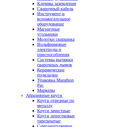
Клеммы заземления
Сварочный кабель
Инструмент и
вспомогательное
оборудование
Магнитные
угольники
Молотки сварщика
Вольфрамовые
электроды и
приспособления
Системы вытяжки
сварочных дымов
Керамические
подкладки
Упаковка Marathon
Pac
Маркеры
Абразивные круги
Круги отрезные по
металлу
Круги зачистные
Круги лепестковые
тарельчатые
Самозацепляемые