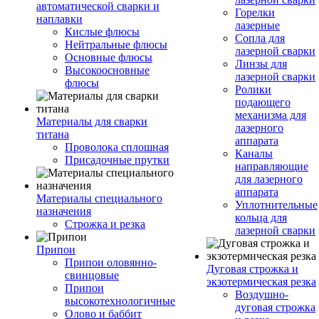
автоматической сварки и
Горелки
наплавки
лазерные
Кислые флюсы
Сопла для
Нейтральные флюсы
лазерной сварки
Основные флюсы
Линзы для
Высокоосновные
лазерной сварки
флюсы
Ролики
подающего
механизма для
Материалы для сварки
лазерного
титана
аппарата
Проволока сплошная
Каналы
Присадочные прутки
направляющие
для лазерного
аппарата
Материалы специального
Уплотнительные
назначения
кольца для
Строжка и резка
лазерной сварки
Припои
Припои оловянно-
Дуговая строжка и
свинцовые
экзотермическая резка
Припои
Воздушно-
высокотехнологичные
дуговая строжка
Олово и баббит