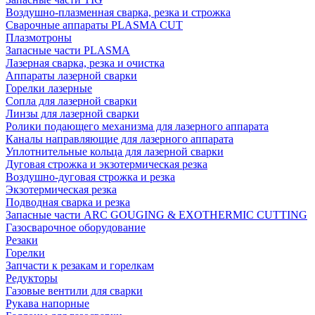
Воздушно-плазменная сварка, резка и строжка
Сварочные аппараты PLASMA CUT
Плазмотроны
Запасные части PLASMA
Лазерная сварка, резка и очистка
Аппараты лазерной сварки
Горелки лазерные
Сопла для лазерной сварки
Линзы для лазерной сварки
Ролики подающего механизма для лазерного аппарата
Каналы направляющие для лазерного аппарата
Уплотнительные кольца для лазерной сварки
Дуговая строжка и экзотермическая резка
Воздушно-дуговая строжка и резка
Экзотермическая резка
Подводная сварка и резка
Запасные части ARC GOUGING & EXOTHERMIC CUTTING
Газосварочное оборудование
Резаки
Горелки
Запчасти к резакам и горелкам
Редукторы
Газовые вентили для сварки
Рукава напорные