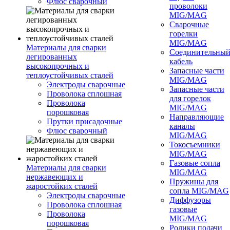
Флюс сварочный
проволоки
MIG/MAG
Сварочные
горелки
MIG/MAG
Материалы для сварки
Соединительны
легированных
кабель
высокопрочных и
Запасные части
теплоустойчивых сталей
MIG/MAG
Электроды сварочные
Запасные части
Проволока сплошная
для горелок
Проволока
MIG/MAG
порошковая
Направляющие
Прутки присадочные
каналы
Флюс сварочный
MIG/MAG
Токосъемники
MIG/MAG
Газовые сопла
Материалы для сварки
MIG/MAG
нержавеющих и
Пружины для
жаростойких сталей
сопла MIG/MAG
Электроды сварочные
Диффузоры
Проволока сплошная
газовые
Проволока
MIG/MAG
порошковая
Ролики подачи