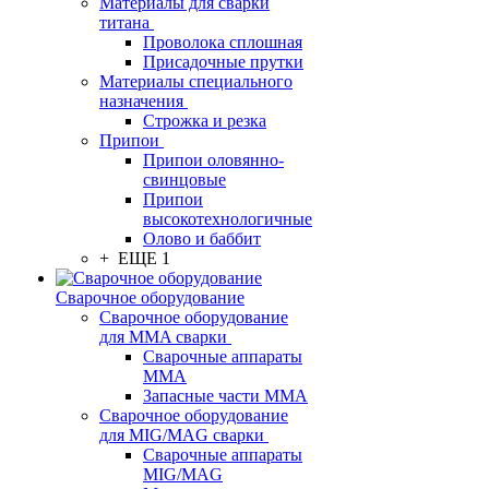
Материалы для сварки
титана
Проволока сплошная
Присадочные прутки
Материалы специального
назначения
Строжка и резка
Припои
Припои оловянно-
свинцовые
Припои
высокотехнологичные
Олово и баббит
+ ЕЩЕ 1
Сварочное оборудование
Сварочное оборудование
для MMA сварки
Сварочные аппараты
MMA
Запасные части MMA
Сварочное оборудование
для MIG/MAG сварки
Сварочные аппараты
MIG/MAG