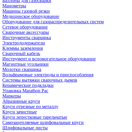
Баллоны для газосварки
Манометры
Машины газовой резки
Медицинское оборудование
Оборудование для газораспределительных систем
Сетевое оборудование
Сварочные аксессуары
Инструменты сварщика
Электрододержатели
Клеммы заземления
Сварочный кабель
Инструмент и вспомогательное оборудование
Магнитные угольники
Молотки сварщика
Вольфрамовые электроды и приспособления
Системы вытяжки сварочных дымов
Керамические подкладки
Упаковка Marathon Pac
Маркеры
Абразивные круги
Круги отрезные по металлу
Круги зачистные
Круги лепестковые тарельчатые
Самозацепляемые шлифовальные круги
Шлифовальные листы