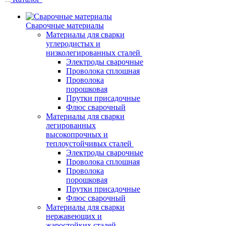
Сварочные материалы
Материалы для сварки
углеродистых и
низколегированных сталей
Электроды сварочные
Проволока сплошная
Проволока
порошковая
Прутки присадочные
Флюс сварочный
Материалы для сварки
легированных
высокопрочных и
теплоустойчивых сталей
Электроды сварочные
Проволока сплошная
Проволока
порошковая
Прутки присадочные
Флюс сварочный
Материалы для сварки
нержавеющих и
жаростойких сталей