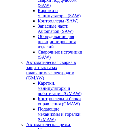
сварки под флюсом
(SAW)
Каретки и
манипуляторы (SAW)
Контроллеры (SAW)
Запасные части
Automation (SAW)
Оборудование для
позиционирования
изделий
Сварочные источники
(SAW)
Автоматическая сварка в
защитных газах
плавящимся электродом
(GMAW)
Каретки,
манипуляторы и
роботизация (GMAW)
Контроллеры и блоки
управления (GMAW)
Подающие
механизмы и горелки
(GMAW)
Автоматическая резка