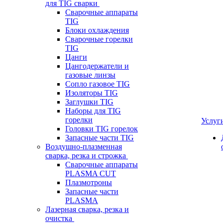
для TIG сварки
Сварочные аппараты
TIG
Блоки охлаждения
Сварочные горелки
TIG
Цанги
Цангодержатели и
газовые линзы
Сопло газовое TIG
Изоляторы TIG
Заглушки TIG
Наборы для TIG
горелки
Услуг
Головки TIG горелок
Запасные части TIG
Воздушно-плазменная
сварка, резка и строжка
Сварочные аппараты
PLASMA CUT
Плазмотроны
Запасные части
PLASMA
Лазерная сварка, резка и
очистка