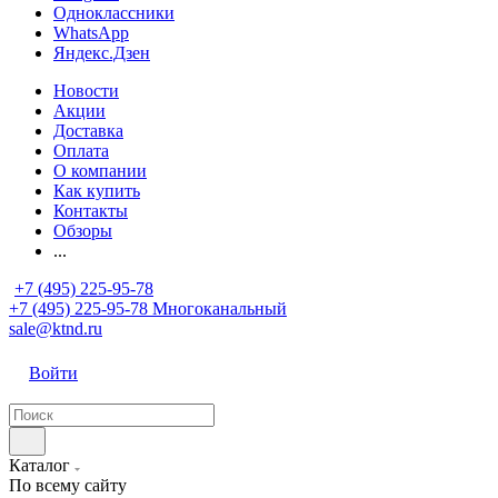
Одноклассники
WhatsApp
Яндекс.Дзен
Новости
Акции
Доставка
Оплата
О компании
Как купить
Контакты
Обзоры
...
+7 (495) 225-95-78
+7 (495) 225-95-78
Многоканальный
sale@ktnd.ru
Войти
Каталог
По всему сайту