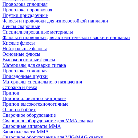
Проволока сплошная
Проволока порошковая
Прутки присадочные
Флюсы и проволоки для износостойкой наплавки
Ленты сварочные
Специализированные материалы
Флюсы и проволоки для автоматической сварки и наплавки
Кислые флюсы
Нейтральные флюсы
Основные флюсы
Высокоосновные флюсы
Материалы для сварки титана
Проволока сплошная
Присадочные прутки
Материалы специального назначения
Строжка и резка
Припои
Припои оловянно-свинцовые
Припои высокотехнологичные
Олово и баббит
Сварочное оборудование
Сварочное оборудование для MMA сварки
Сварочные аппараты MMA
Запасные части MMA
Сварочное оборудование для MIG/MAG сварки