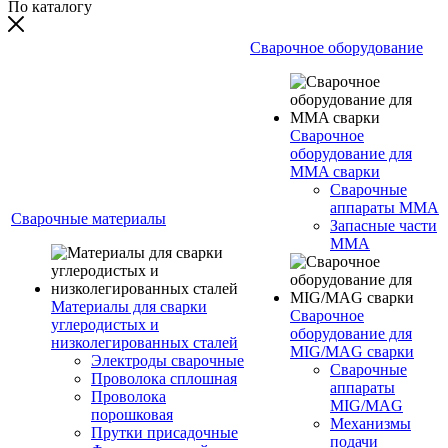
По каталогу
Сварочное оборудование
Сварочное
оборудование для
MMA сварки
Сварочные
аппараты MMA
Сварочные материалы
Запасные части
MMA
Материалы для сварки
Сварочное
углеродистых и
оборудование для
низколегированных сталей
MIG/MAG сварки
Электроды сварочные
Сварочные
Проволока сплошная
аппараты
Проволока
MIG/MAG
порошковая
Механизмы
Прутки присадочные
подачи