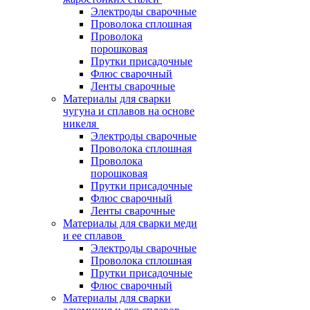
Электроды сварочные
Проволока сплошная
Проволока
порошковая
Прутки присадочные
Флюс сварочный
Ленты сварочные
Материалы для сварки
чугуна и сплавов на основе
никеля
Электроды сварочные
Проволока сплошная
Проволока
порошковая
Прутки присадочные
Флюс сварочный
Ленты сварочные
Материалы для сварки меди
и ее сплавов
Электроды сварочные
Проволока сплошная
Прутки присадочные
Флюс сварочный
Материалы для сварки