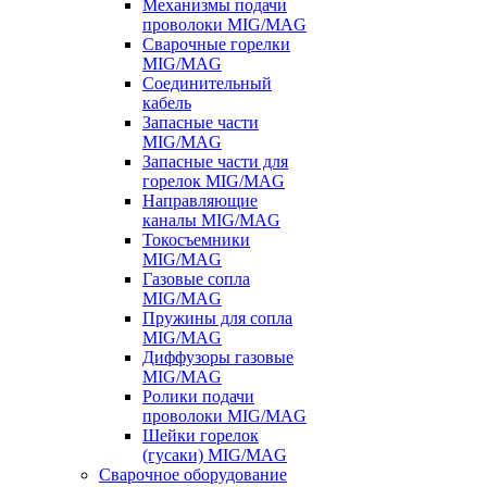
Механизмы подачи
проволоки MIG/MAG
Сварочные горелки
MIG/MAG
Соединительный
кабель
Запасные части
MIG/MAG
Запасные части для
горелок MIG/MAG
Направляющие
каналы MIG/MAG
Токосъемники
MIG/MAG
Газовые сопла
MIG/MAG
Пружины для сопла
MIG/MAG
Диффузоры газовые
MIG/MAG
Ролики подачи
проволоки MIG/MAG
Шейки горелок
(гусаки) MIG/MAG
Сварочное оборудование