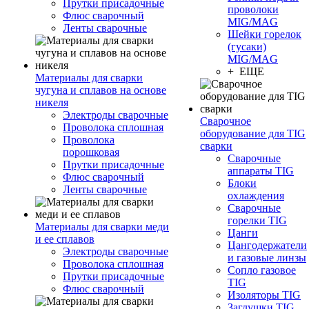
Прутки присадочные
проволоки
Флюс сварочный
MIG/MAG
Ленты сварочные
Шейки горелок
(гусаки)
MIG/MAG
+ ЕЩЕ
Материалы для сварки
чугуна и сплавов на основе
никеля
Электроды сварочные
Сварочное
Проволока сплошная
оборудование для TIG
Проволока
сварки
порошковая
Сварочные
Прутки присадочные
аппараты TIG
Флюс сварочный
Блоки
Ленты сварочные
охлаждения
Сварочные
горелки TIG
Материалы для сварки меди
Цанги
и ее сплавов
Цангодержатели
Электроды сварочные
и газовые линзы
Проволока сплошная
Сопло газовое
Прутки присадочные
TIG
Флюс сварочный
Изоляторы TIG
Заглушки TIG