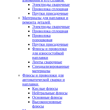
алюминия и его сплавов
Электроды сварочные
Проволока сплошная
Прутки присадочные
Материалы для наплавки и
ремонта деталей
Электроды сварочные
Проволока сплошная
Проволока
порошковая
Прутки присадочные
Флюсы и проволоки
для износостойкой
наплавки
Ленты сварочные
Специализированные
материалы
Флюсы и проволоки для
автоматической сварки и
наплавки
Кислые флюсы
Нейтральные флюсы
Основные флюсы
Высокоосновные
флюсы