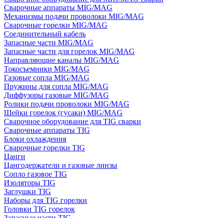
Сварочные аппараты MIG/MAG
Механизмы подачи проволоки MIG/MAG
Сварочные горелки MIG/MAG
Соединительный кабель
Запасные части MIG/MAG
Запасные части для горелок MIG/MAG
Направляющие каналы MIG/MAG
Токосъемники MIG/MAG
Газовые сопла MIG/MAG
Пружины для сопла MIG/MAG
Диффузоры газовые MIG/MAG
Ролики подачи проволоки MIG/MAG
Шейки горелок (гусаки) MIG/MAG
Сварочное оборудование для TIG сварки
Сварочные аппараты TIG
Блоки охлаждения
Сварочные горелки TIG
Цанги
Цангодержатели и газовые линзы
Сопло газовое TIG
Изоляторы TIG
Заглушки TIG
Наборы для TIG горелки
Головки TIG горелок
Запасные части TIG