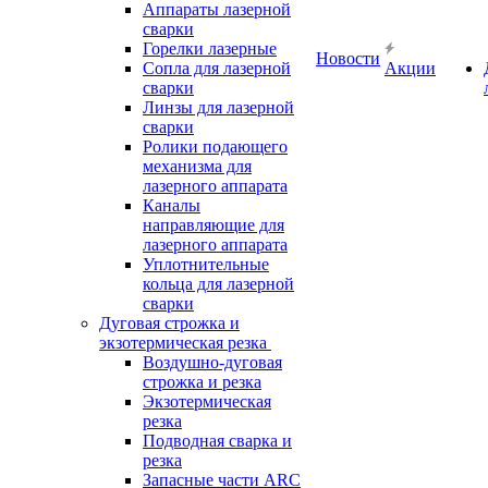
Аппараты лазерной
сварки
Горелки лазерные
Новости
Сопла для лазерной
Акции
сварки
Линзы для лазерной
сварки
Ролики подающего
механизма для
лазерного аппарата
Каналы
направляющие для
лазерного аппарата
Уплотнительные
кольца для лазерной
сварки
Дуговая строжка и
экзотермическая резка
Воздушно-дуговая
строжка и резка
Экзотермическая
резка
Подводная сварка и
резка
Запасные части ARC