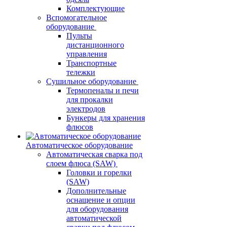
Комплектующие
Вспомогательное
оборудование
Пульты
дистанционного
управления
Транспортные
тележки
Сушильное оборудование
Термопеналы и печи
для прокалки
электродов
Бункеры для хранения
флюсов
Автоматическое оборудование
Автоматическая сварка под
слоем флюса (SAW)
Головки и горелки
(SAW)
Дополнительные
оснащение и опции
для оборудования
автоматической