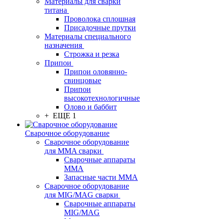
Материалы для сварки
титана
Проволока сплошная
Присадочные прутки
Материалы специального
назначения
Строжка и резка
Припои
Припои оловянно-
свинцовые
Припои
высокотехнологичные
Олово и баббит
+ ЕЩЕ 1
Сварочное оборудование
Сварочное оборудование
для MMA сварки
Сварочные аппараты
MMA
Запасные части MMA
Сварочное оборудование
для MIG/MAG сварки
Сварочные аппараты
MIG/MAG