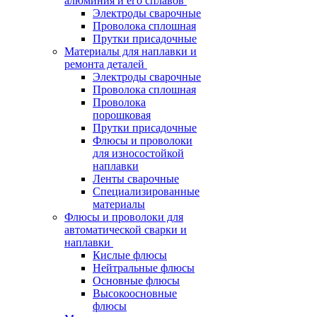
алюминия и его сплавов
Электроды сварочные
Проволока сплошная
Прутки присадочные
Материалы для наплавки и
ремонта деталей
Электроды сварочные
Проволока сплошная
Проволока
порошковая
Прутки присадочные
Флюсы и проволоки
для износостойкой
наплавки
Ленты сварочные
Специализированные
материалы
Флюсы и проволоки для
автоматической сварки и
наплавки
Кислые флюсы
Нейтральные флюсы
Основные флюсы
Высокоосновные
флюсы