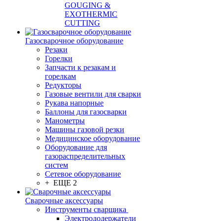
GOUGING &
EXOTHERMIC
CUTTING
Газосварочное оборудование
Резаки
Горелки
Запчасти к резакам и
горелкам
Редукторы
Газовые вентили для сварки
Рукава напорные
Баллоны для газосварки
Манометры
Машины газовой резки
Медицинское оборудование
Оборудование для
газораспределительных
систем
Сетевое оборудование
+ ЕЩЕ 2
Сварочные аксессуары
Инструменты сварщика
Электрододержатели