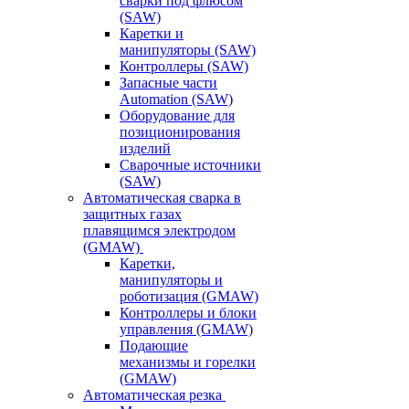
сварки под флюсом
(SAW)
Каретки и
манипуляторы (SAW)
Контроллеры (SAW)
Запасные части
Automation (SAW)
Оборудование для
позиционирования
изделий
Сварочные источники
(SAW)
Автоматическая сварка в
защитных газах
плавящимся электродом
(GMAW)
Каретки,
манипуляторы и
роботизация (GMAW)
Контроллеры и блоки
управления (GMAW)
Подающие
механизмы и горелки
(GMAW)
Автоматическая резка