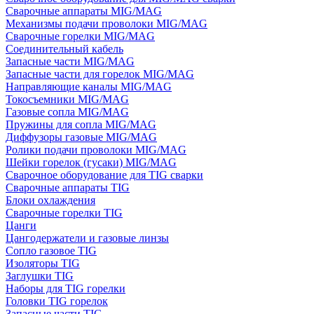
Сварочные аппараты MIG/MAG
Механизмы подачи проволоки MIG/MAG
Сварочные горелки MIG/MAG
Соединительный кабель
Запасные части MIG/MAG
Запасные части для горелок MIG/MAG
Направляющие каналы MIG/MAG
Токосъемники MIG/MAG
Газовые сопла MIG/MAG
Пружины для сопла MIG/MAG
Диффузоры газовые MIG/MAG
Ролики подачи проволоки MIG/MAG
Шейки горелок (гусаки) MIG/MAG
Сварочное оборудование для TIG сварки
Сварочные аппараты TIG
Блоки охлаждения
Сварочные горелки TIG
Цанги
Цангодержатели и газовые линзы
Сопло газовое TIG
Изоляторы TIG
Заглушки TIG
Наборы для TIG горелки
Головки TIG горелок
Запасные части TIG