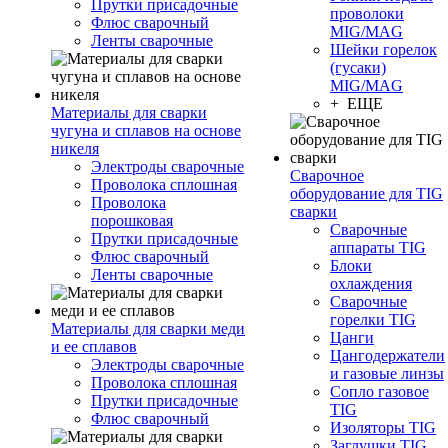
Прутки присадочные
проволоки
Флюс сварочный
MIG/MAG
Ленты сварочные
Шейки горелок
(гусаки)
MIG/MAG
+ ЕЩЕ
Материалы для сварки
чугуна и сплавов на основе
никеля
Электроды сварочные
Сварочное
Проволока сплошная
оборудование для TIG
Проволока
сварки
порошковая
Сварочные
Прутки присадочные
аппараты TIG
Флюс сварочный
Блоки
Ленты сварочные
охлаждения
Сварочные
горелки TIG
Материалы для сварки меди
Цанги
и ее сплавов
Цангодержатели
Электроды сварочные
и газовые линзы
Проволока сплошная
Сопло газовое
Прутки присадочные
TIG
Флюс сварочный
Изоляторы TIG
Заглушки TIG