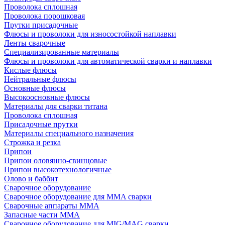
Проволока сплошная
Проволока порошковая
Прутки присадочные
Флюсы и проволоки для износостойкой наплавки
Ленты сварочные
Специализированные материалы
Флюсы и проволоки для автоматической сварки и наплавки
Кислые флюсы
Нейтральные флюсы
Основные флюсы
Высокоосновные флюсы
Материалы для сварки титана
Проволока сплошная
Присадочные прутки
Материалы специального назначения
Строжка и резка
Припои
Припои оловянно-свинцовые
Припои высокотехнологичные
Олово и баббит
Сварочное оборудование
Сварочное оборудование для MMA сварки
Сварочные аппараты MMA
Запасные части MMA
Сварочное оборудование для MIG/MAG сварки