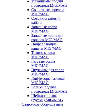
Механизмы подачи
проволоки MIG/MAG
Сварочные горелки
MIG/MAG
Соединительный
кабель
Запасные части
MIG/MAG
Запасные части для
горелок MIG/MAG
Направляющие
каналы MIG/MAG
Токосъемники
MIG/MAG
Газовые сопла
MIG/MAG
Пружины для сопла
MIG/MAG
Диффузоры газовые
MIG/MAG
Ролики подачи
проволоки MIG/MAG
Шейки горелок
(гусаки) MIG/MAG
Сварочное оборудование