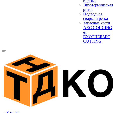
и резка
Экзотермическая
резка
Подводная
сварка и резка
Запасные части
ARC GOUGING
&
EXOTHERMIC
CUTTING
Каталог