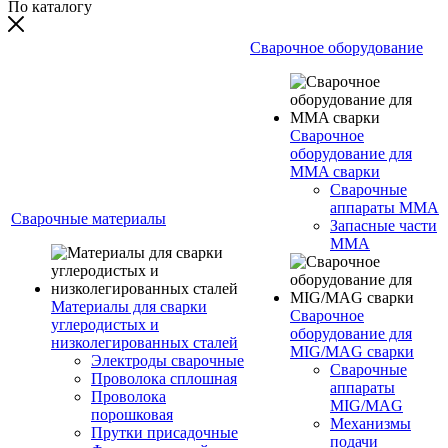
По каталогу
Сварочное оборудование
Сварочное
оборудование для
MMA сварки
Сварочные
аппараты MMA
Сварочные материалы
Запасные части
MMA
Материалы для сварки
Сварочное
углеродистых и
оборудование для
низколегированных сталей
MIG/MAG сварки
Электроды сварочные
Сварочные
Проволока сплошная
аппараты
Проволока
MIG/MAG
порошковая
Механизмы
Прутки присадочные
подачи