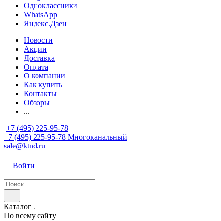
Одноклассники
WhatsApp
Яндекс.Дзен
Новости
Акции
Доставка
Оплата
О компании
Как купить
Контакты
Обзоры
...
+7 (495) 225-95-78
+7 (495) 225-95-78
Многоканальный
sale@ktnd.ru
Войти
Каталог
По всему сайту