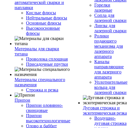
автоматической сварки и
Горелки
наплавки
лазерные
Кислые флюсы
Сопла для
Нейтральные флюсы
лазерной сварки
Основные флюсы
Линзы для
Высокоосновные
лазерной сварки
флюсы
Ролики
подающего
механизма для
Материалы для сварки
лазерного
титана
аппарата
Проволока сплошная
Каналы
Присадочные прутки
направляющие
для лазерного
аппарата
Материалы специального
Уплотнительные
назначения
кольца для
Строжка и резка
лазерной сварки
Припои
Припои оловянно-
Дуговая строжка и
свинцовые
экзотермическая резка
Припои
Воздушно-
высокотехнологичные
дуговая строжка
Олово и баббит