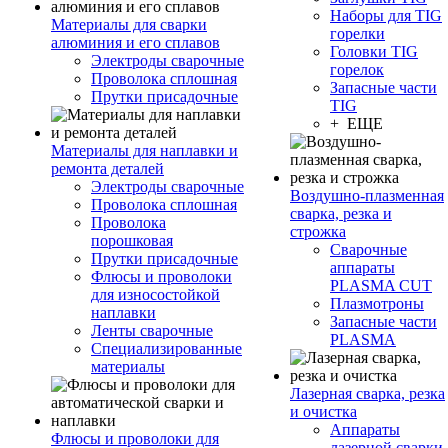
Наборы для TIG
Материалы для сварки
горелки
алюминия и его сплавов
Головки TIG
Электроды сварочные
горелок
Проволока сплошная
Запасные части
Прутки присадочные
TIG
+ ЕЩЕ
Материалы для наплавки и
ремонта деталей
Электроды сварочные
Воздушно-плазменная
Проволока сплошная
сварка, резка и
Проволока
строжка
порошковая
Сварочные
Прутки присадочные
аппараты
Флюсы и проволоки
PLASMA CUT
для износостойкой
Плазмотроны
наплавки
Запасные части
Ленты сварочные
PLASMA
Специализированные
материалы
Лазерная сварка, резка
и очистка
Аппараты
Флюсы и проволоки для
лазерной сварки