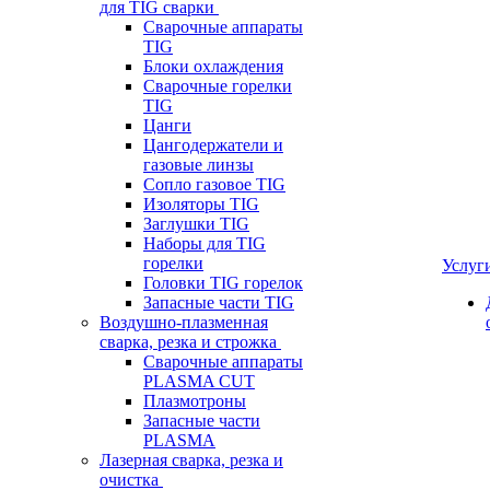
для TIG сварки
Сварочные аппараты
TIG
Блоки охлаждения
Сварочные горелки
TIG
Цанги
Цангодержатели и
газовые линзы
Сопло газовое TIG
Изоляторы TIG
Заглушки TIG
Наборы для TIG
горелки
Услуг
Головки TIG горелок
Запасные части TIG
Воздушно-плазменная
сварка, резка и строжка
Сварочные аппараты
PLASMA CUT
Плазмотроны
Запасные части
PLASMA
Лазерная сварка, резка и
очистка