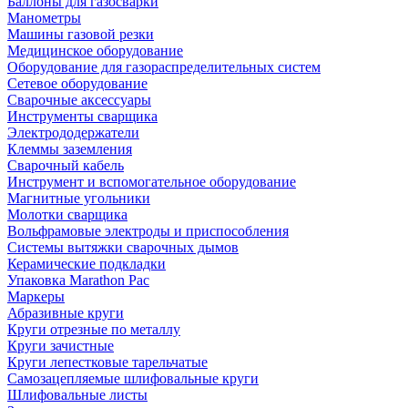
Баллоны для газосварки
Манометры
Машины газовой резки
Медицинское оборудование
Оборудование для газораспределительных систем
Сетевое оборудование
Сварочные аксессуары
Инструменты сварщика
Электрододержатели
Клеммы заземления
Сварочный кабель
Инструмент и вспомогательное оборудование
Магнитные угольники
Молотки сварщика
Вольфрамовые электроды и приспособления
Системы вытяжки сварочных дымов
Керамические подкладки
Упаковка Marathon Pac
Маркеры
Абразивные круги
Круги отрезные по металлу
Круги зачистные
Круги лепестковые тарельчатые
Самозацепляемые шлифовальные круги
Шлифовальные листы