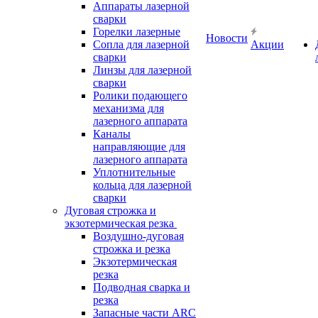
Аппараты лазерной
сварки
Горелки лазерные
Новости
Сопла для лазерной
Акции
сварки
Линзы для лазерной
сварки
Ролики подающего
механизма для
лазерного аппарата
Каналы
направляющие для
лазерного аппарата
Уплотнительные
кольца для лазерной
сварки
Дуговая строжка и
экзотермическая резка
Воздушно-дуговая
строжка и резка
Экзотермическая
резка
Подводная сварка и
резка
Запасные части ARC