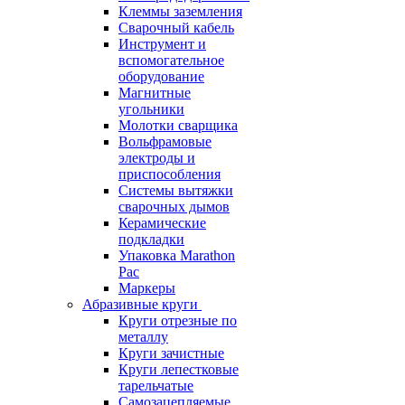
Клеммы заземления
Сварочный кабель
Инструмент и
вспомогательное
оборудование
Магнитные
угольники
Молотки сварщика
Вольфрамовые
электроды и
приспособления
Системы вытяжки
сварочных дымов
Керамические
подкладки
Упаковка Marathon
Pac
Маркеры
Абразивные круги
Круги отрезные по
металлу
Круги зачистные
Круги лепестковые
тарельчатые
Самозацепляемые