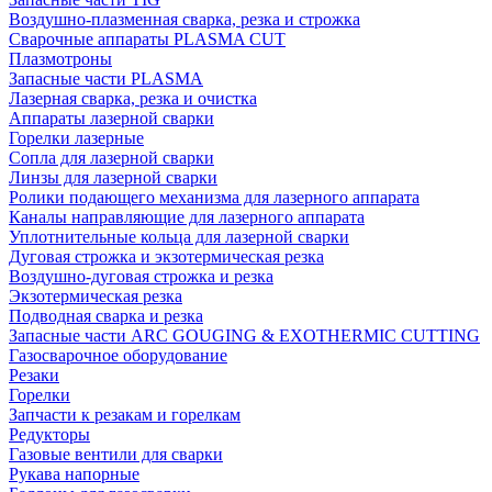
Воздушно-плазменная сварка, резка и строжка
Сварочные аппараты PLASMA CUT
Плазмотроны
Запасные части PLASMA
Лазерная сварка, резка и очистка
Аппараты лазерной сварки
Горелки лазерные
Сопла для лазерной сварки
Линзы для лазерной сварки
Ролики подающего механизма для лазерного аппарата
Каналы направляющие для лазерного аппарата
Уплотнительные кольца для лазерной сварки
Дуговая строжка и экзотермическая резка
Воздушно-дуговая строжка и резка
Экзотермическая резка
Подводная сварка и резка
Запасные части ARC GOUGING & EXOTHERMIC CUTTING
Газосварочное оборудование
Резаки
Горелки
Запчасти к резакам и горелкам
Редукторы
Газовые вентили для сварки
Рукава напорные