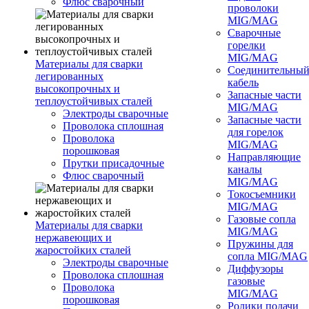
Флюс сварочный
проволоки
MIG/MAG
Сварочные
горелки
MIG/MAG
Материалы для сварки
Соединительны
легированных
кабель
высокопрочных и
Запасные части
теплоустойчивых сталей
MIG/MAG
Электроды сварочные
Запасные части
Проволока сплошная
для горелок
Проволока
MIG/MAG
порошковая
Направляющие
Прутки присадочные
каналы
Флюс сварочный
MIG/MAG
Токосъемники
MIG/MAG
Газовые сопла
Материалы для сварки
MIG/MAG
нержавеющих и
Пружины для
жаростойких сталей
сопла MIG/MAG
Электроды сварочные
Диффузоры
Проволока сплошная
газовые
Проволока
MIG/MAG
порошковая
Ролики подачи