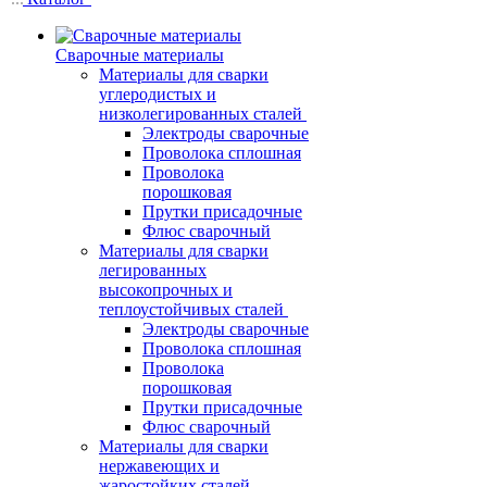
Сварочные материалы
Материалы для сварки
углеродистых и
низколегированных сталей
Электроды сварочные
Проволока сплошная
Проволока
порошковая
Прутки присадочные
Флюс сварочный
Материалы для сварки
легированных
высокопрочных и
теплоустойчивых сталей
Электроды сварочные
Проволока сплошная
Проволока
порошковая
Прутки присадочные
Флюс сварочный
Материалы для сварки
нержавеющих и
жаростойких сталей