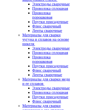
Электроды сварочные
Проволока сплошная
Проволока
порошковая
Прутки присадочные
Флюс сварочный
Ленты сварочные
Материалы для сварки
чугуна и сплавов на основе
никеля
Электроды сварочные
Проволока сплошная
Проволока
порошковая
Прутки присадочные
Флюс сварочный
Ленты сварочные
Материалы для сварки меди
и ее сплавов
Электроды сварочные
Проволока сплошная
Прутки присадочные
Флюс сварочный
Материалы для сварки