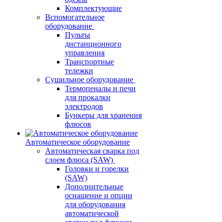
Комплектующие
Вспомогательное
оборудование
Пульты
дистанционного
управления
Транспортные
тележки
Сушильное оборудование
Термопеналы и печи
для прокалки
электродов
Бункеры для хранения
флюсов
Автоматическое оборудование
Автоматическая сварка под
слоем флюса (SAW)
Головки и горелки
(SAW)
Дополнительные
оснащение и опции
для оборудования
автоматической